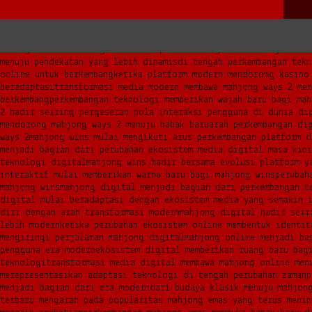
cara kasino online mulai mengikuti arah transformasi ekosistem 
online hadir di tengah perkembangan teknologi yang membentuk p
sering dikaitkan dengan inovasi platform digital
sekarang kasin
menuju pendekatan yang lebih dinamis
di tengah perkembangan tekn
online untuk berkembang
ketika platform modern mendorong kasino
beradaptasi
transformasi media modern membawa mahjong ways 2 men
berkembang
perkembangan teknologi memberikan wajah baru bagi ma
2 hadir seiring pergeseran pola interaksi pengguna di dunia di
mendorong mahjong ways 2 menuju babak baru
arah perkembangan di
ways 2
mahjong wins mulai mengikuti arus perkembangan platform d
menjadi bagian dari perubahan ekosistem media digital masa kini
teknologi digital
mahjong wins hadir bersama evolusi platform y
interaktif mulai memberikan warna baru bagi mahjong wins
perubah
mahjong wins
mahjong digital menjadi bagian dari perkembangan t
digital mulai beradaptasi dengan ekosistem media yang semakin i
diri dengan arah transformasi modern
mahjong digital hadir seir
lebih modern
ketika perubahan ekosistem online membentuk identit
mengiringi perjalanan mahjong digital
mahjong online menjadi ba
pengguna era modern
ekosistem digital memberikan ruang baru bag
teknologi
transformasi media digital membawa mahjong online men
merepresentasikan adaptasi teknologi di tengah perubahan zaman
p
menjadi bagian dari era modern
dari budaya klasik menuju mahjon
terbaru mengarah pada popularitas mahjong emas yang terus menin