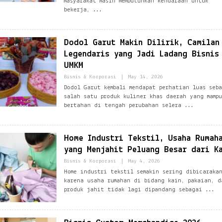
masyarakat masih membutuhkan kendaraan untuk
L
L
bekerja,
.
O
C
G
O
N
M
E
Dodol Garut Makin Dilirik, Camilan
T
W
Legendaris yang Jadi Ladang Bisnis
O
R
UMKM
K
@
B
Bisnis & Korporasi
|
May 14, 2026
G
Y
Dodol Garut kembali mendapat perhatian luas seb
M
E
salah satu produk kuliner khas daerah yang mampu
A
Z
I
B
bertahan di tengah perubahan selera
L
L
.
O
C
G
O
N
Home Industri Tekstil, Usaha Rumah
M
E
T
yang Menjahit Peluang Besar dari K
W
O
B
Bisnis & Korporasi
|
May 4, 2026
R
Y
Home industri tekstil semakin sering dibicaraka
K
E
karena usaha rumahan di bidang kain, pakaian, d
@
Z
G
B
produk jahit tidak lagi dipandang sebagai
M
L
A
O
I
G
L
N
.