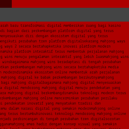
rong kasino online memasuki era platform modern
terbaru kasino
na kasino online terus beradaptasi
mengapa kasino online semakin
tal modern
evolusi platform interaktif membawa kasino online
a
arah baru transformasi digital memberikan ruang bagi kasino
adi bagian dari perkembangan platform digital yang terus
menyesuaikan diri dengan ekosistem digital yang terus
mengikuti perubahan tren platform digital
sekarang mahjong ways
ng ways 2 secara bertahap
ketika inovasi platform modern
inamika platform interaktif terus membentuk perjalanan mahjong
g wins menuju pengalaman interaktif yang lebih luas
mahjong wins
g wins
bagaimana mahjong wins beradaptasi di tengah perubahan
atkan perkembangan mahjong wins secara bertahap
ketika media
h modern
dinamika ekosistem online membentuk arah perjalanan
 mahjong digital ke babak perkembangan berikutnya
mahjong
 bagi mahjong digital
bagaimana mahjong digital menyesuaikan
ia digital mendorong mahjong digital menuju pendekatan yang
cara mahjong digital berkembang
dinamika teknologi modern terus
erkembangan mahjong online mencerminkan perubahan perilaku
ui pendekatan inovatif yang menyatukan tradisi dan
temu dalam narasi digital yang semakin modern
mahjong online
ang terus bertumbuh
inovasi teknologi mendorong mahjong online
enjadi perbincangan di tengah perubahan tren digital
sorotan
gguna
mahjong emas hadir dengan konsep visual yang semakin