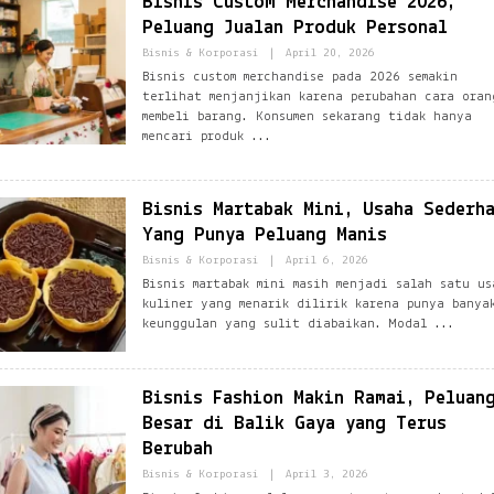
Bisnis Custom Merchandise 2026,
E
C
T
Peluang Jualan Produk Personal
O
W
M
O
B
Bisnis & Korporasi
|
April 20, 2026
R
Y
Bisnis custom merchandise pada 2026 semakin
K
E
@
terlihat menjanjikan karena perubahan cara oran
Z
G
B
membeli barang. Konsumen sekarang tidak hanya
M
L
mencari produk
A
O
I
G
L
N
.
E
C
Bisnis Martabak Mini, Usaha Sederh
T
O
W
Yang Punya Peluang Manis
M
O
R
B
Bisnis & Korporasi
|
April 6, 2026
K
Y
Bisnis martabak mini masih menjadi salah satu us
@
E
G
kuliner yang menarik dilirik karena punya banya
Z
M
B
keunggulan yang sulit diabaikan. Modal
A
L
I
O
L
G
.
N
C
Bisnis Fashion Makin Ramai, Peluan
E
O
T
Besar di Balik Gaya yang Terus
M
W
O
Berubah
R
B
Bisnis & Korporasi
|
April 3, 2026
K
Y
@