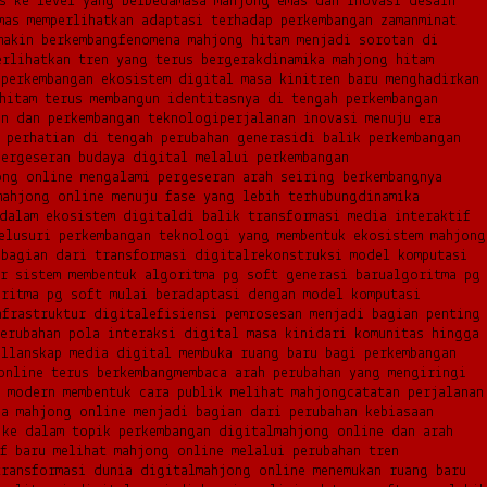
s ke level yang berbeda
masa mahjong emas dan inovasi desain
mas memperlihatkan adaptasi terhadap perkembangan zaman
minat
makin berkembang
fenomena mahjong hitam menjadi sorotan di
erlihatkan tren yang terus bergerak
dinamika mahjong hitam
 perkembangan ekosistem digital masa kini
tren baru menghadirkan
hitam terus membangun identitasnya di tengah perkembangan
an dan perkembangan teknologi
perjalanan inovasi menuju era
 perhatian di tengah perubahan generasi
di balik perkembangan
pergeseran budaya digital melalui perkembangan
ong online mengalami pergeseran arah seiring berkembangnya
mahjong online menuju fase yang lebih terhubung
dinamika
 dalam ekosistem digital
di balik transformasi media interaktif
elusuri perkembangan teknologi yang membentuk ekosistem mahjong
 bagian dari transformasi digital
rekonstruksi model komputasi
ur sistem membentuk algoritma pg soft generasi baru
algoritma pg
ritma pg soft mulai beradaptasi dengan model komputasi
nfrastruktur digital
efisiensi pemrosesan menjadi bagian penting
erubahan pola interaksi digital masa kini
dari komunitas hingga
al
lanskap media digital membuka ruang baru bagi perkembangan
online terus berkembang
membaca arah perubahan yang mengiringi
 modern membentuk cara publik melihat mahjong
catatan perjalanan
ka mahjong online menjadi bagian dari perubahan kebiasaan
 ke dalam topik perkembangan digital
mahjong online dan arah
if baru melihat mahjong online melalui perubahan tren
transformasi dunia digital
mahjong online menemukan ruang baru