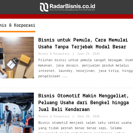
nis & Korporasi
Bisnis untuk Pemula, Cara Memulai
Usaha Tanpa Terjebak Modal Besar
B
Bisnis & Korporasi
|
June 23, 2026
Y
Pilihan bisnis untuk pemula sangat beragam. Usa
E
makanan, jasa desain, penjualan produk melalui
Z
B
internet, laundry, kerajinan, jasa titip, hingg
L
pengelolaan
O
G
N
E
Bisnis Otomotif Makin Menggeliat,
T
W
Peluang Usaha dari Bengkel hingga
O
R
Jual Beli Kendaraan
K
@
B
Bisnis & Korporasi
|
June 20, 2026
G
Y
Bisnis otomotif menjadi salah satu sektor usaha
M
E
yang tidak pernah benar benar sepi. Selama
A
Z
I
B