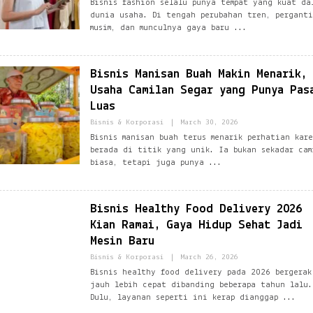
Bisnis fashion selalu punya tempat yang kuat da
E
G
dunia usaha. Di tengah perubahan tren, pergant
Z
M
B
musim, dan munculnya gaya baru
A
L
I
O
L
G
.
N
C
Bisnis Manisan Buah Makin Menarik,
E
O
T
M
Usaha Camilan Segar yang Punya Pas
W
Luas
O
R
B
Bisnis & Korporasi
|
March 30, 2026
K
Y
@
Bisnis manisan buah terus menarik perhatian kar
E
G
berada di titik yang unik. Ia bukan sekadar cam
Z
M
B
biasa, tetapi juga punya
A
L
I
O
L
G
.
N
C
Bisnis Healthy Food Delivery 2026
E
O
T
M
Kian Ramai, Gaya Hidup Sehat Jadi
W
Mesin Baru
O
R
B
Bisnis & Korporasi
|
March 26, 2026
K
Y
@
Bisnis healthy food delivery pada 2026 bergerak
E
G
jauh lebih cepat dibanding beberapa tahun lalu.
Z
M
B
Dulu, layanan seperti ini kerap dianggap
A
L
I