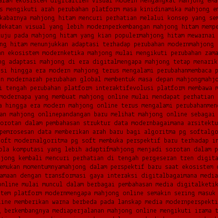
alam ekosistem digital
tren visual modern mengangkat mahjong ema
s mengikuti arah perubahan platform masa kini
dinamika mahjong e
kabarnya mahjong hitam mencuri perhatian melalui konsep yang se
dekatan visual yang lebih modern
perkembangan mahjong hitam memp
tuju pada mahjong hitam yang kian populer
mahjong hitam mewarnai
ng hitam menunjukkan adaptasi terhadap perubahan modern
mahjong 
an ekosistem modern
ketika mahjong mulai mengikuti perubahan zam
ng adaptasi mahjong di era digital
mengapa mahjong tetap menarik
isi hingga era modern mahjong terus mengalami perubahan
membaca 
an modern
arah perubahan global membentuk masa depan mahjong
mahj
i tengah perubahan platform interaktif
evolusi platform membawa 
modern
apa yang membuat mahjong online mulai mendapat perhatian
a hingga era modern mahjong online terus mengalami perubahan
men
nan mahjong online
pandangan baru melihat mahjong online sebagai
orotan dalam pembahasan struktur data modern
bagaimana arsitekt
pemrosesan data memberikan arah baru bagi algoritma pg soft
algo
soft modern
algoritma pg soft membuka perspektif baru terhadap i
ola komputasi yang lebih adaptif
mahjong menjadi sorotan dalam p
hjong kembali mencuri perhatian di tengah pergeseran tren digit
emukan momentumnya
mahjong dalam perspektif baru saat ekosistem 
amaan dengan transformasi gaya interaksi digital
bagaimana media
online mulai muncul dalam berbagai pembahasan media digital
keti
stem platform modern
mengapa mahjong online semakin sering masuk
line memberikan warna berbeda pada lanskap media modern
perspekt
g berkembangnya media
perjalanan mahjong online mengikuti irama 