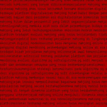
menarik perhatian
perkembangan mahjong emas membuka babak baru d
menjadi kombinasi yang banyak dibicarakan
perjalanan mahjong ema
terhadap mahjong emas terus bertumbuh bersama ekosistem digital
berbagai platform digital
varian mahjong hitam hadir dengan pen
menjadi bagian dari perubahan era digital
sorotan komunitas ter
mahjong hitam dalam perspektif yang lebih segar
perjalanan mahjo
teknologi
mahjong membuka arah baru dalam perkembangan budaya d
mahjong yang lebih terhubung
perubahan ekosistem modern mendoro
platform terdapat evolusi mahjong yang terus berjalan
dari trad
mahjong
perspektif baru terhadap perjalanan mahjong di lingkung
ekosistem digital modern
sorotan baru mengenai mahjong online d
pengguna digital mendorong perkembangan mahjong online di era 
terdapat kisah perjalanan mahjong online
sejak awal kemunculanny
online
catatan editorial tentang perubahan platform dan perjala
mendorong evolusi algoritma pg soft
algoritma pg soft menjadi s
soft dan pendekatan rekayasa yang terus berkembang
transformasi 
terdistribusi
mengulas strategi optimalisasi pada algoritma pg 
dari algoritma pg soft
algoritma pg soft dikembangkan melalui p
platform mahjong membangun narasi baru di era modern
mengapa ma
mahjong
jejak inovasi memperlihatkan bagaimana mahjong terus men
popularitas mahjong secara bertahap
fenomena mahjong muncul bers
mahjong di tengah dinamika platform yang terus berubah
mahjong 
pengguna internet
jejak mahjong online mengikuti dinamika ekosi
baru pembentukan komunitas di era teknologi
fenomena mahjong on
platform
sorotan terhadap mahjong online terus meningkat seirin