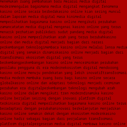
menemukan ruang pembahasan baru melalui media digital
modern
mengulas bagaimana media digital mengangkat fenomena
kasino online secara berbeda
kasino online kian sering muncul
dalam laporan media digital masa kini
media digital
memperlihatkan bagaimana kasino online mengikuti perubahan
zaman
catatan media digital mengenai kasino online yang terus
menarik perhatian publik
dari sudut pandang media digital
kasino online memperlihatkan arah yang terus berubah
kasino
online dan media digital menjadi bagian dari narasi
perkembangan teknologi
membaca kasino online melalui lensa media
digital yang semakin dinamis
kasino online menjadi bagian dari
transformasi ekosistem digital yang terus
berkembang
perkembangan kasino online mencerminkan perubahan
perilaku pengguna di era modern
ekosistem digital mendorong
kasino online menuju pendekatan yang lebih inovatif
transformasi
media modern membuka ruang baru bagi kasino online secara
global
kasino online dan adaptasi teknologi menjadi cerminan
perubahan era digital
perkembangan teknologi mengubah arah
kasino online dalam mengikuti tren modern
dinamika kasino
online berjalan seiring dengan inovasi platform digital
terkini
era digital memperlihatkan bagaimana kasino online terus
beradaptasi dengan perubahan
inovasi berkelanjutan menjadikan
kasino online semakin dekat dengan ekosistem modern
kasino
online hadir sebagai bagian dari perjalanan transformasi
platform digital
pergeseran media digital membawa kasino online