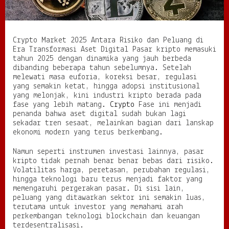
a
R
i
s
Crypto Market 2025 Antara Risiko dan Peluang di
i
Era Transformasi Aset Digital Pasar kripto memasuki
k
tahun 2025 dengan dinamika yang jauh berbeda
o
dibanding beberapa tahun sebelumnya. Setelah
d
melewati masa euforia, koreksi besar, regulasi
a
yang semakin ketat, hingga adopsi institusional
n
yang melonjak, kini industri kripto berada pada
P
fase yang lebih matang.
Crypto
Fase ini menjadi
e
penanda bahwa aset digital sudah bukan lagi
l
sekadar tren sesaat, melainkan bagian dari lanskap
u
ekonomi modern yang terus berkembang.
a
n
Namun seperti instrumen investasi lainnya, pasar
g
kripto tidak pernah benar benar bebas dari risiko.
d
Volatilitas harga, peretasan, perubahan regulasi,
i
hingga teknologi baru terus menjadi faktor yang
E
memengaruhi pergerakan pasar. Di sisi lain,
r
peluang yang ditawarkan sektor ini semakin luas,
a
terutama untuk investor yang memahami arah
T
perkembangan teknologi blockchain dan keuangan
r
terdesentralisasi.
a