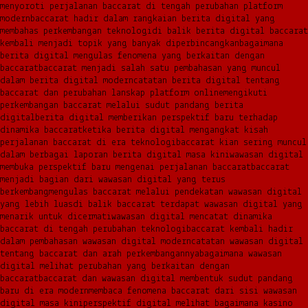
menyoroti perjalanan baccarat di tengah perubahan platform
modern
baccarat hadir dalam rangkaian berita digital yang
membahas perkembangan teknologi
di balik berita digital baccarat
kembali menjadi topik yang banyak diperbincangkan
bagaimana
berita digital mengulas fenomena yang berkaitan dengan
baccarat
baccarat menjadi salah satu pembahasan yang muncul
dalam berita digital modern
catatan berita digital tentang
baccarat dan perubahan lanskap platform online
mengikuti
perkembangan baccarat melalui sudut pandang berita
digital
berita digital memberikan perspektif baru terhadap
dinamika baccarat
ketika berita digital mengangkat kisah
perjalanan baccarat di era teknologi
baccarat kian sering muncul
dalam berbagai laporan berita digital masa kini
wawasan digital
membuka perspektif baru mengenai perjalanan baccarat
baccarat
menjadi bagian dari wawasan digital yang terus
berkembang
mengulas baccarat melalui pendekatan wawasan digital
yang lebih luas
di balik baccarat terdapat wawasan digital yang
menarik untuk dicermati
wawasan digital mencatat dinamika
baccarat di tengah perubahan teknologi
baccarat kembali hadir
dalam pembahasan wawasan digital modern
catatan wawasan digital
tentang baccarat dan arah perkembangannya
bagaimana wawasan
digital melihat perubahan yang berkaitan dengan
baccarat
baccarat dan wawasan digital membentuk sudut pandang
baru di era modern
membaca fenomena baccarat dari sisi wawasan
digital masa kini
perspektif digital melihat bagaimana kasino