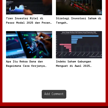
Tren Investor Ritel di
Strategi Investasi Saham di
Pasar Modal 2025 dan Peran
Tengah
Penting Data dalam Setiap
KetidakpastianPanduan
Keputusan
Praktis bagi Investor yang
Ingin Bertahan dan Tetap
Bertumbuh
Apa Itu Reksa Dana dan
Indeks Saham Gabungan
Bagaimana Cara Kerjanya
Menguat di Awal 2025
Panduan Lengkap untuk
Optimisme Investor Mengalir
Memahami Instrumen
Bersamaan dengan Mulainya
Investasi yang Semakin
Babak Baru Ekonomi
Populer
Indonesia
Add Comment