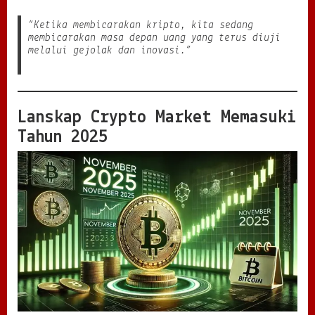
n
“Ketika membicarakan kripto, kita sedang
s
membicarakan masa depan uang yang terus diuji
f
melalui gejolak dan inovasi.”
o
r
m
a
s
Lanskap Crypto Market Memasuki
i
A
Tahun 2025
s
e
t
D
i
g
i
t
a
l