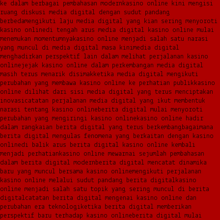
ke dalam berbagai pembahasan modern
kasino online kini mengisi
ruang diskusi media digital dengan sudut pandang
berbeda
mengikuti laju media digital yang kian sering menyoroti
kasino online
di tengah arus media digital kasino online mulai
menemukan momentumnya
kasino online menjadi salah satu narasi
yang muncul di media digital masa kini
media digital
menghadirkan perspektif lain dalam melihat perjalanan kasino
online
jejak kasino online dalam perkembangan media digital
masih terus menarik disimak
ketika media digital mengikuti
perubahan yang membawa kasino online ke perhatian publik
kasino
online dilihat dari sisi media digital yang terus menciptakan
inovasi
catatan perjalanan media digital yang ikut membentuk
narasi tentang kasino online
berita digital mulai menyoroti
perubahan yang mengiringi kasino online
kasino online hadir
dalam rangkaian berita digital yang terus berkembang
bagaimana
berita digital mengulas fenomena yang berkaitan dengan kasino
online
di balik arus berita digital kasino online kembali
menjadi perhatian
kasino online mewarnai sejumlah pembahasan
dalam berita digital modern
berita digital mencatat dinamika
baru yang muncul bersama kasino online
mengikuti perjalanan
kasino online melalui sudut pandang berita digital
kasino
online menjadi salah satu topik yang sering muncul di berita
digital
catatan berita digital mengenai kasino online dan
perubahan era teknologi
ketika berita digital memberikan
perspektif baru terhadap kasino online
berita digital mulai