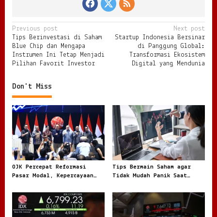
P
Previous post
Next post
Tips Berinvestasi di Saham
Startup Indonesia Bersinar
o
Blue Chip dan Mengapa
di Panggung Global:
s
Instrumen Ini Tetap Menjadi
Transformasi Ekosistem
Pilihan Favorit Investor
Digital yang Mendunia
t
n
Don't Miss
a
v
i
g
a
t
OJK Percepat Reformasi
Tips Bermain Saham agar
Pasar Modal, Kepercayaan
Tidak Mudah Panik Saat
i
Investor Jadi Fokus Besar
Masuk Pasar Modal
o
n