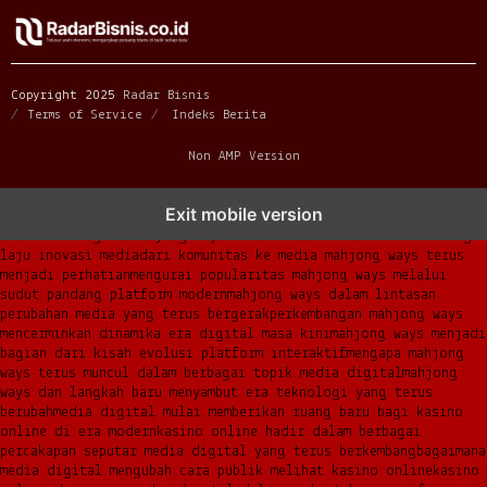
Copyright 2025
Radar Bisnis
Terms of Service
Indeks Berita
Non AMP Version
mahjong ways dan cerita perubahan yang terus berkembang di
Exit mobile version
platform online
fenomena mahjong ways muncul bersama pergeseran
kebiasaan digital
mahjong ways menemukan momentum baru di tengah
laju inovasi media
dari komunitas ke media mahjong ways terus
menjadi perhatian
mengurai popularitas mahjong ways melalui
sudut pandang platform modern
mahjong ways dalam lintasan
perubahan media yang terus bergerak
perkembangan mahjong ways
mencerminkan dinamika era digital masa kini
mahjong ways menjadi
bagian dari kisah evolusi platform interaktif
mengapa mahjong
ways terus muncul dalam berbagai topik media digital
mahjong
ways dan langkah baru menyambut era teknologi yang terus
berubah
media digital mulai memberikan ruang baru bagi kasino
online di era modern
kasino online hadir dalam berbagai
percakapan seputar media digital yang terus berkembang
bagaimana
media digital mengubah cara publik melihat kasino online
kasino