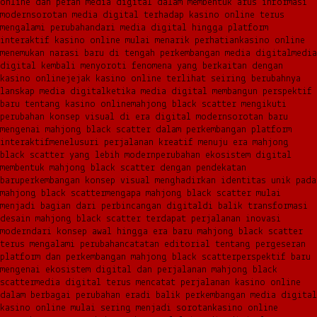
online dan peran media digital dalam membentuk arus informasi
modern
sorotan media digital terhadap kasino online terus
mengalami perubahan
dari media digital hingga platform
interaktif kasino online mulai menarik perhatian
kasino online
menemukan narasi baru di tengah perkembangan media digital
media
digital kembali menyoroti fenomena yang berkaitan dengan
kasino online
jejak kasino online terlihat seiring berubahnya
lanskap media digital
ketika media digital membangun perspektif
baru tentang kasino online
mahjong black scatter mengikuti
perubahan konsep visual di era digital modern
sorotan baru
mengenai mahjong black scatter dalam perkembangan platform
interaktif
menelusuri perjalanan kreatif menuju era mahjong
black scatter yang lebih modern
perubahan ekosistem digital
membentuk mahjong black scatter dengan pendekatan
baru
perkembangan konsep visual menghadirkan identitas unik pada
mahjong black scatter
mengapa mahjong black scatter mulai
menjadi bagian dari perbincangan digital
di balik transformasi
desain mahjong black scatter terdapat perjalanan inovasi
modern
dari konsep awal hingga era baru mahjong black scatter
terus mengalami perubahan
catatan editorial tentang pergeseran
platform dan perkembangan mahjong black scatter
perspektif baru
mengenai ekosistem digital dan perjalanan mahjong black
scatter
media digital terus mencatat perjalanan kasino online
dalam berbagai perubahan era
di balik perkembangan media digital
kasino online mulai sering menjadi sorotan
kasino online