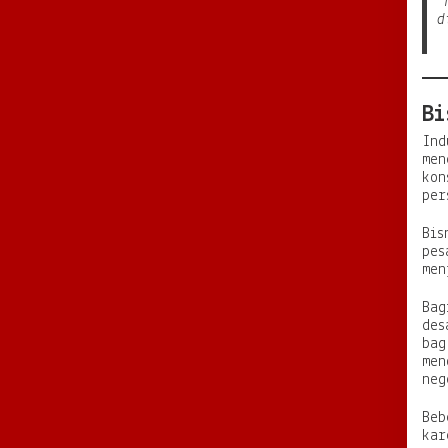
“
d
Bi
Ind
men
kon
per
Bis
pes
men
Bag
des
bag
men
neg
Beb
kar