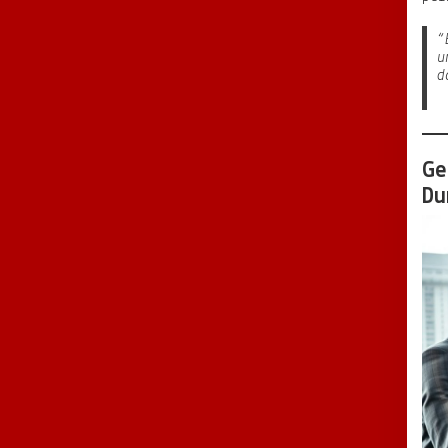
“
u
d
Ge
Du