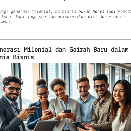
B
i
Bagi generasi milenial, berbisnis bukan hanya soal menca
s
ntung, tapi juga soal mengekspresikan diri dan memberi
n
ampak.”
i
s
B
a
r
nerasi Milenial dan Gairah Baru dalam
u
nia Bisnis
y
a
n
g
L
a
h
i
r
d
a
r
i
G