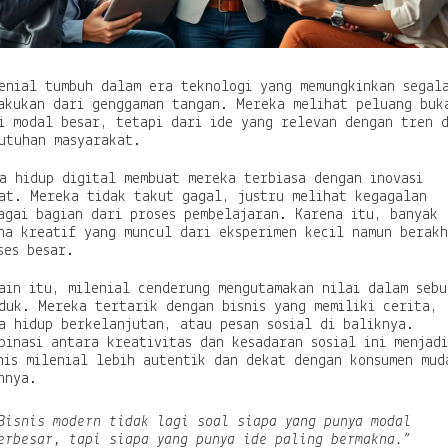
a
y
a
H
i
enial tumbuh dalam era teknologi yang memungkinkan segal
d
akukan dari genggaman tangan. Mereka melihat peluang buk
u
i modal besar, tetapi dari ide yang relevan dengan tren 
p
utuhan masyarakat.
d
a
a hidup digital membuat mereka terbiasa dengan inovasi
n
at. Mereka tidak takut gagal, justru melihat kegagalan
I
agai bagian dari proses pembelajaran. Karena itu, banyak
m
ha kreatif yang muncul dari eksperimen kecil namun berakh
a
ses besar.
j
i
ain itu, milenial cenderung mengutamakan nilai dalam sebu
n
duk. Mereka tertarik dengan bisnis yang memiliki cerita,
a
a hidup berkelanjutan, atau pesan sosial di baliknya.
s
binasi antara kreativitas dan kesadaran sosial ini menjad
i
nis milenial lebih autentik dan dekat dengan konsumen mud
A
nnya.
n
a
k
Bisnis modern tidak lagi soal siapa yang punya modal
M
erbesar, tapi siapa yang punya ide paling bermakna.”