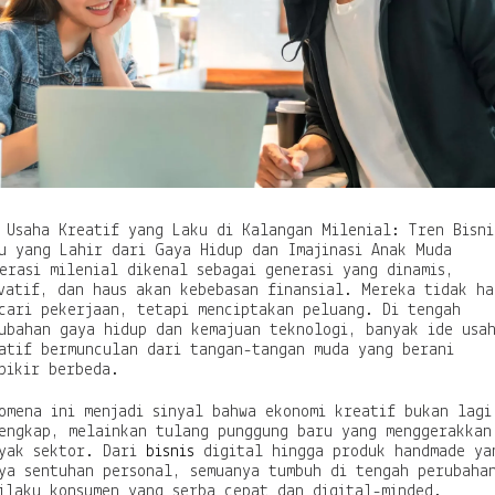
k
u
d
i
K
a
l
a
n
g
a
 Usaha Kreatif yang Laku di Kalangan Milenial: Tren Bisni
n
u yang Lahir dari Gaya Hidup dan Imajinasi Anak Muda
M
erasi milenial dikenal sebagai generasi yang dinamis,
i
vatif, dan haus akan kebebasan finansial. Mereka tidak ha
l
cari pekerjaan, tetapi menciptakan peluang. Di tengah
e
ubahan gaya hidup dan kemajuan teknologi, banyak ide usa
n
atif bermunculan dari tangan-tangan muda yang berani
i
pikir berbeda.
a
l
omena ini menjadi sinyal bahwa ekonomi kreatif bukan lagi
:
engkap, melainkan tulang punggung baru yang menggerakkan
T
yak sektor. Dari
bisnis
digital hingga produk handmade ya
r
ya sentuhan personal, semuanya tumbuh di tengah perubaha
e
ilaku konsumen yang serba cepat dan digital-minded.
n