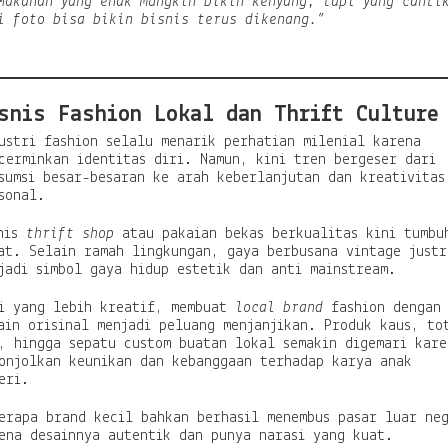
Makanan yang enak mungkin bikin kenyang, tapi yang canti
i foto bisa bikin bisnis terus dikenang.”
snis Fashion Lokal dan Thrift Culture
ustri fashion selalu menarik perhatian milenial karena
cerminkan identitas diri. Namun, kini tren bergeser dari
sumsi besar-besaran ke arah keberlanjutan dan kreativitas
sonal.
nis
thrift shop
atau pakaian bekas berkualitas kini tumbu
at. Selain ramah lingkungan, gaya berbusana vintage justr
jadi simbol gaya hidup estetik dan anti mainstream.
i yang lebih kreatif, membuat
local brand
fashion dengan
ain orisinal menjadi peluang menjanjikan. Produk kaus, to
, hingga sepatu custom buatan lokal semakin digemari kare
onjolkan keunikan dan kebanggaan terhadap karya anak
eri.
erapa brand kecil bahkan berhasil menembus pasar luar ne
ena desainnya autentik dan punya narasi yang kuat.