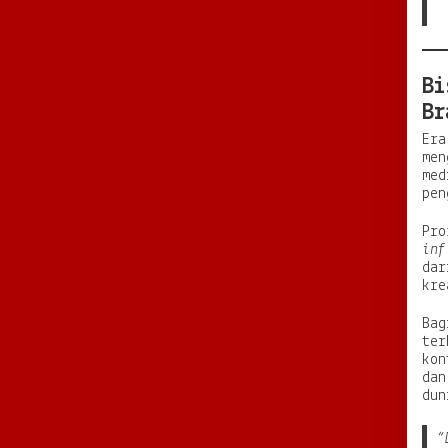
Bi
Br
Era
men
med
pen
Pro
inf
dar
kre
Bag
ter
kon
dan
dun
“