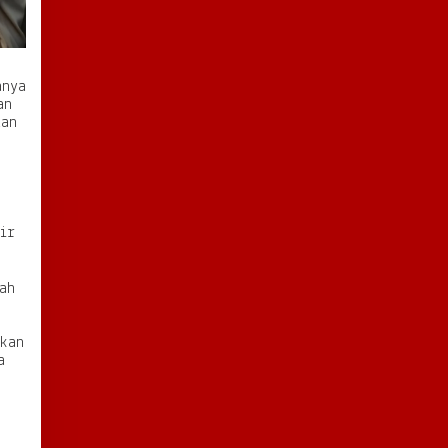
anya
an
dan
ir
ah
ikan
a