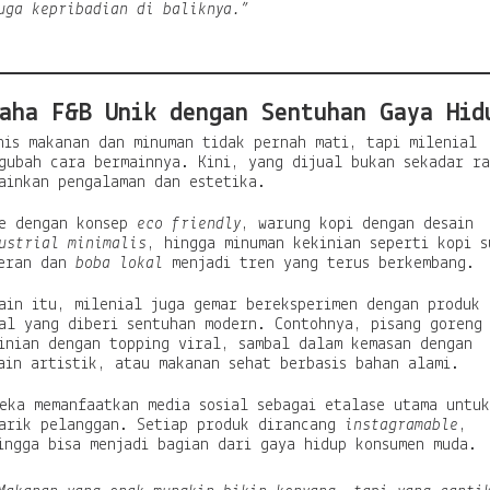
uga kepribadian di baliknya.”
aha F&B Unik dengan Sentuhan Gaya Hid
nis makanan dan minuman tidak pernah mati, tapi milenial
gubah cara bermainnya. Kini, yang dijual bukan sekadar ra
ainkan pengalaman dan estetika.
e dengan konsep
eco friendly
, warung kopi dengan desain
ustrial minimalis
, hingga minuman kekinian seperti kopi s
eran dan
boba lokal
menjadi tren yang terus berkembang.
ain itu, milenial juga gemar bereksperimen dengan produk
al yang diberi sentuhan modern. Contohnya, pisang goreng
inian dengan topping viral, sambal dalam kemasan dengan
ain artistik, atau makanan sehat berbasis bahan alami.
eka memanfaatkan media sosial sebagai etalase utama untuk
arik pelanggan. Setiap produk dirancang
instagramable
,
ingga bisa menjadi bagian dari gaya hidup konsumen muda.