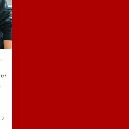
s
nya
ha
ng
n