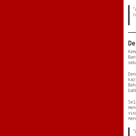
“
i
De
Kem
Ban
seb
Den
kar
Beh
bah
Sel
men
vis
men
“