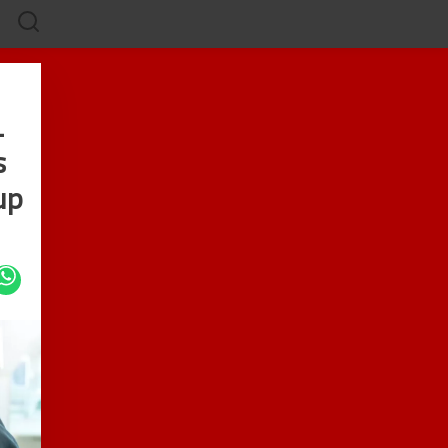
i
s
up