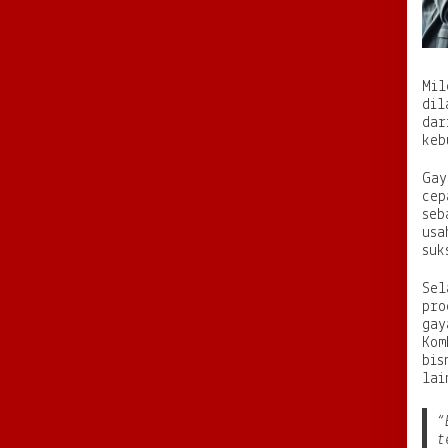
Mil
dil
dar
keb
Gay
cep
seb
usa
suk
Sel
pro
gay
Kom
bis
lai
“
t