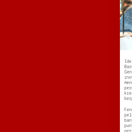
Ide
Bar
Gen
ino
men
per
kre
ber
Fen
pel
ban
pun
per