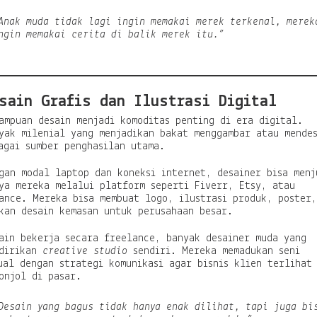
Anak muda tidak lagi ingin memakai merek terkenal, merek
ngin memakai cerita di balik merek itu.”
sain Grafis dan Ilustrasi Digital
ampuan desain menjadi komoditas penting di era digital.
yak milenial yang menjadikan bakat menggambar atau mende
agai sumber penghasilan utama.
gan modal laptop dan koneksi internet, desainer bisa menj
ya mereka melalui platform seperti Fiverr, Etsy, atau
ance. Mereka bisa membuat logo, ilustrasi produk, poster,
kan desain kemasan untuk perusahaan besar.
ain bekerja secara freelance, banyak desainer muda yang
dirikan
creative studio
sendiri. Mereka memadukan seni
ual dengan strategi komunikasi agar bisnis klien terlihat
onjol di pasar.
Desain yang bagus tidak hanya enak dilihat, tapi juga bi