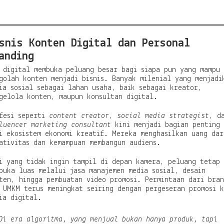
u
d
a
snis Konten Digital dan Personal
anding
 digital membuka peluang besar bagi siapa pun yang mampu
golah konten menjadi bisnis. Banyak milenial yang menjadi
ia sosial sebagai lahan usaha, baik sebagai kreator,
gelola konten, maupun konsultan digital.
fesi seperti
content creator
,
social media strategist
, d
luencer marketing consultant
kini menjadi bagian penting
i ekosistem ekonomi kreatif. Mereka menghasilkan uang dar
ativitas dan kemampuan membangun audiens.
i yang tidak ingin tampil di depan kamera, peluang tetap
buka luas melalui jasa manajemen media sosial, desain
ten, hingga pembuatan video promosi. Permintaan dari bra
 UMKM terus meningkat seiring dengan pergeseran promosi 
ia digital.
Di era algoritma, yang menjual bukan hanya produk, tapi