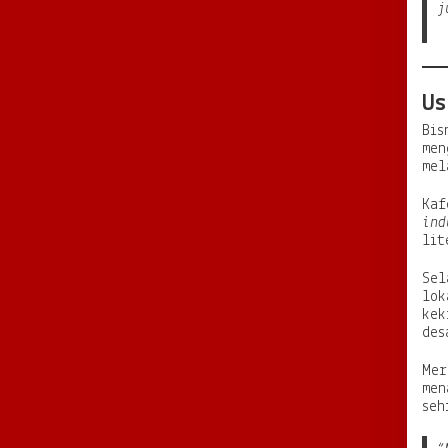
j
Us
Bis
men
mel
Kaf
ind
lit
Sel
lok
kek
des
Mer
men
seh