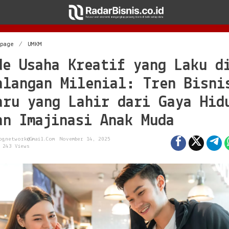
I
epage
/
UMKM
d
de Usaha Kreatif yang Laku d
e
U
alangan Milenial: Tren Bisni
s
a
aru yang Lahir dari Gaya Hid
h
a
an Imajinasi Anak Muda
K
r
e
ognetwork@gmail.com
November 14, 2025
a
243 Views
t
i
f
y
a
n
g
L
a