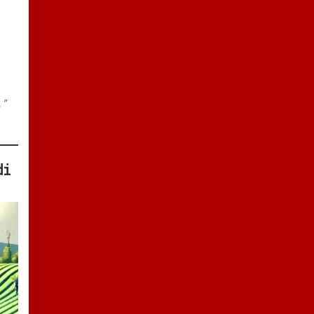
.
.”
di