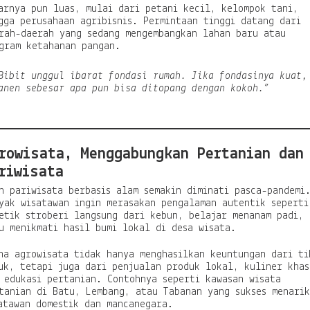
arnya pun luas, mulai dari petani kecil, kelompok tani,
gga perusahaan agribisnis. Permintaan tinggi datang dari
rah-daerah yang sedang mengembangkan lahan baru atau
gram ketahanan pangan.
Bibit unggul ibarat fondasi rumah. Jika fondasinya kuat,
anen sebesar apa pun bisa ditopang dengan kokoh.”
rowisata, Menggabungkan Pertanian dan
riwisata
n pariwisata berbasis alam semakin diminati pasca-pandemi
yak wisatawan ingin merasakan pengalaman autentik seperti
etik stroberi langsung dari kebun, belajar menanam padi,
u menikmati hasil bumi lokal di desa wisata.
ha agrowisata tidak hanya menghasilkan keuntungan dari ti
uk, tetapi juga dari penjualan produk lokal, kuliner khas
 edukasi pertanian. Contohnya seperti kawasan wisata
tanian di Batu, Lembang, atau Tabanan yang sukses menarik
atawan domestik dan mancanegara.