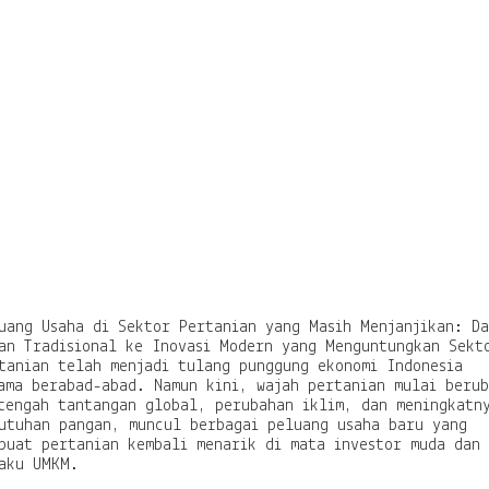
e
r
t
a
n
i
a
n
y
a
n
g
M
a
s
i
uang Usaha di Sektor Pertanian yang Masih Menjanjikan: Da
h
an Tradisional ke Inovasi Modern yang Menguntungkan Sekt
M
tanian telah menjadi tulang punggung ekonomi Indonesia
e
ama berabad-abad. Namun kini, wajah pertanian mulai beru
n
tengah tantangan global, perubahan iklim, dan meningkatn
j
utuhan pangan, muncul berbagai peluang usaha baru yang
a
buat pertanian kembali menarik di mata investor muda dan
n
aku UMKM.
j
i