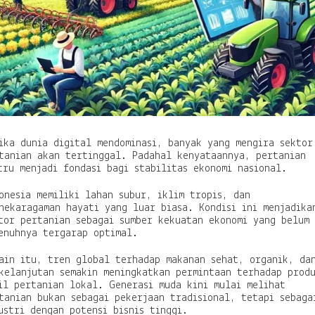
k
e
I
n
o
v
a
s
i
M
o
d
ika dunia digital mendominasi, banyak yang mengira sektor
e
tanian akan tertinggal. Padahal kenyataannya, pertanian
r
tru menjadi fondasi bagi stabilitas ekonomi nasional.
n
y
onesia memiliki lahan subur, iklim tropis, dan
a
nekaragaman hayati yang luar biasa. Kondisi ini menjadika
n
tor pertanian sebagai sumber kekuatan ekonomi yang belum
g
enuhnya tergarap optimal.
M
e
ain itu, tren global terhadap makanan sehat, organik, da
n
kelanjutan semakin meningkatkan permintaan terhadap prod
g
il pertanian lokal. Generasi muda kini mulai melihat
u
tanian bukan sebagai pekerjaan tradisional, tetapi sebaga
n
ustri dengan potensi bisnis tinggi.