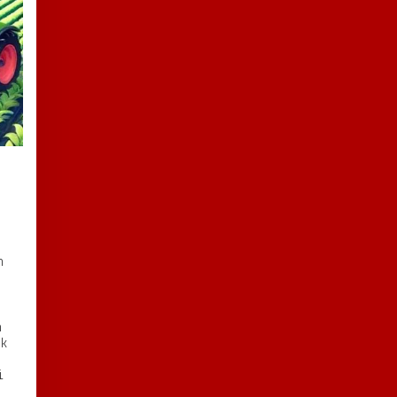
n
n
uk
i