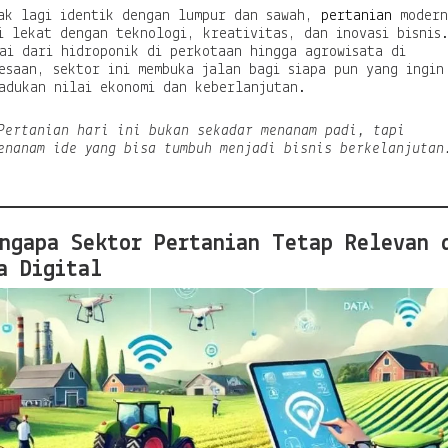
ak lagi identik dengan lumpur dan sawah,
pertanian
modern
k
i lekat dengan teknologi, kreativitas, dan inovasi bisnis
a
ai dari hidroponik di perkotaan hingga agrowisata di
n
esaan, sektor ini membuka jalan bagi siapa pun yang ingin
:
adukan nilai ekonomi dan keberlanjutan.
D
a
r
Pertanian hari ini bukan sekadar menanam padi, tapi
i
enanam ide yang bisa tumbuh menjadi bisnis berkelanjutan
L
a
h
a
n
ngapa Sektor Pertanian Tetap Relevan 
T
a Digital
r
a
d
i
s
i
o
n
a
l