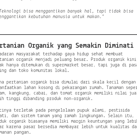
t
u
Teknologi bisa menggantikan banyak hal, tapi tidak bisa
n
enggantikan kebutuhan manusia untuk makan.”
g
k
a
n
rtanian Organik yang Semakin Diminati
adaran masyarakat terhadap gaya hidup sehat membuat
tanian organik menjadi peluang besar. Produk organik kini
ak hanya ditemukan di supermarket besar, tapi juga di pas
ing dan toko komunitas lokal.
ha pertanian organik bisa dimulai dari skala kecil dengan
anfaatkan lahan kosong di pekarangan rumah. Tanaman sepe
am, kangkung, cabai, dan tomat organik memiliki nilai jua
ih tinggi dibanding produk non-organik.
cinya terletak pada pengelolaan pupuk alami, pestisida
ati, dan sistem tanam yang ramah lingkungan. Selain itu,
duk organik biasanya memiliki margin keuntungan yang lebi
ar karena pasar bersedia membayar lebih untuk kualitas da
manan pangan.