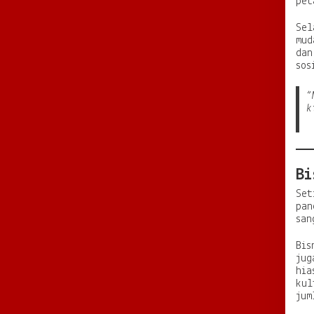
pet
Sel
mud
dan
sos
“
k
Bi
Set
pan
san
Bis
jug
hia
kul
jum