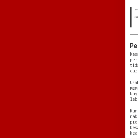
“
m
Pe
Kes
per
tid
dar
Usa
mem
bay
leb
Kun
nab
pro
bes
kea