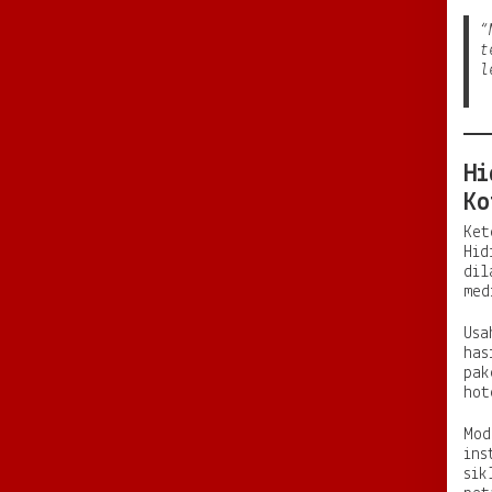
“
t
l
Hi
Ko
Ket
Hid
dil
med
Usa
has
pak
hot
Mod
ins
sik