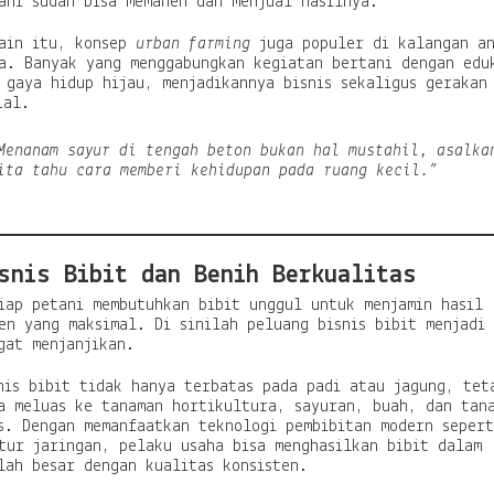
ani sudah bisa memanen dan menjual hasilnya.
ain itu, konsep
urban farming
juga populer di kalangan a
a. Banyak yang menggabungkan kegiatan bertani dengan edu
 gaya hidup hijau, menjadikannya bisnis sekaligus gerakan
ial.
Menanam sayur di tengah beton bukan hal mustahil, asalka
ita tahu cara memberi kehidupan pada ruang kecil.”
snis Bibit dan Benih Berkualitas
iap petani membutuhkan bibit unggul untuk menjamin hasil
en yang maksimal. Di sinilah peluang bisnis bibit menjadi
gat menjanjikan.
nis bibit tidak hanya terbatas pada padi atau jagung, tet
a meluas ke tanaman hortikultura, sayuran, buah, dan tan
s. Dengan memanfaatkan teknologi pembibitan modern sepert
tur jaringan, pelaku usaha bisa menghasilkan bibit dalam
lah besar dengan kualitas konsisten.