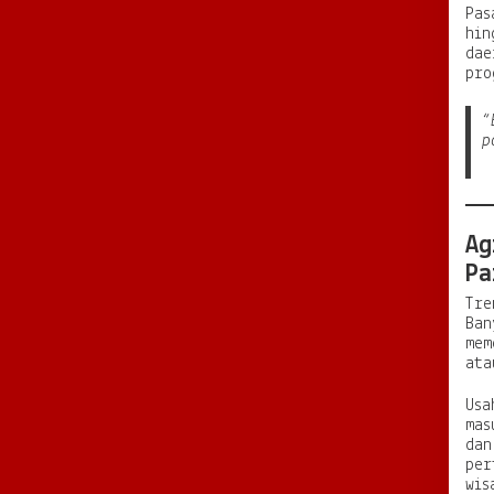
Pas
hin
dae
pro
“
p
Ag
Pa
Tre
Ban
mem
ata
Usa
mas
dan
per
wis