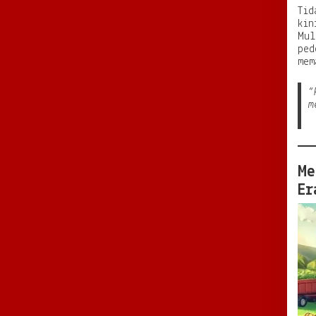
Tid
kin
Mul
ped
mem
“
m
Me
Er