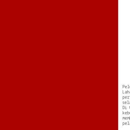
Pel
Lah
per
sel
Di 
keb
mem
pel