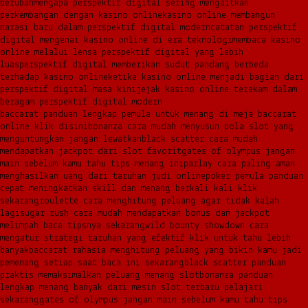
berubah
mengapa perspektif digital sering mengaitkan
perkembangan dengan kasino online
kasino online membangun
narasi baru dalam perspektif digital modern
catatan perspektif
digital mengenai kasino online di era teknologi
membaca kasino
online melalui lensa perspektif digital yang lebih
luas
perspektif digital memberikan sudut pandang berbeda
terhadap kasino online
ketika kasino online menjadi bagian dari
perspektif digital masa kini
jejak kasino online terekam dalam
beragam perspektif digital modern
baccarat panduan lengkap pemula untuk menang di meja baccarat
online klik disini
bonanza cara mudah menyusun pola slot yang
menguntungkan jangan lewatkan
black scatter cara mudah
mendapatkan jackpot dari slot favorit
gates of olympus jangan
main sebelum kamu tahu tips menang ini
parlay cara paling aman
menghasilkan uang dari taruhan judi online
poker pemula panduan
cepat meningkatkan skill dan menang berkali kali klik
sekarang
roulette cara menghitung peluang agar tidak kalah
lagi
sugar rush cara mudah mendapatkan bonus dan jackpot
melimpah baca tipsnya sekarang
wild bounty showdown cara
mengatur strategi taruhan yang efektif klik untuk tahu lebih
banyak
baccarat rahasia menghitung peluang yang bikin kamu jadi
pemenang setiap saat baca ini sekarang
black scatter panduan
praktis memaksimalkan peluang menang slot
bonanza panduan
lengkap menang banyak dari mesin slot terbaru pelajari
sekarang
gates of olympus jangan main sebelum kamu tahu tips