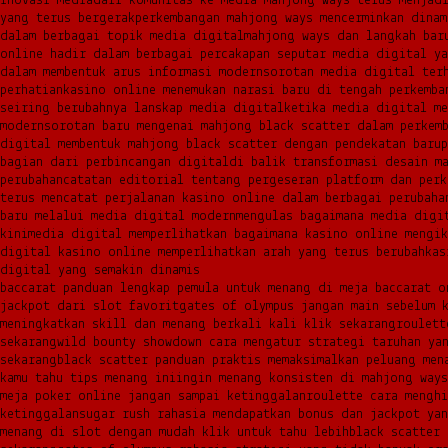
inovasi media
dari komunitas ke media mahjong ways terus menjadi
yang terus bergerak
perkembangan mahjong ways mencerminkan dinam
dalam berbagai topik media digital
mahjong ways dan langkah bar
online hadir dalam berbagai percakapan seputar media digital ya
dalam membentuk arus informasi modern
sorotan media digital ter
perhatian
kasino online menemukan narasi baru di tengah perkemba
seiring berubahnya lanskap media digital
ketika media digital me
modern
sorotan baru mengenai mahjong black scatter dalam perkem
digital membentuk mahjong black scatter dengan pendekatan baru
bagian dari perbincangan digital
di balik transformasi desain m
perubahan
catatan editorial tentang pergeseran platform dan perk
terus mencatat perjalanan kasino online dalam berbagai perubaha
baru melalui media digital modern
mengulas bagaimana media digi
kini
media digital memperlihatkan bagaimana kasino online mengik
digital kasino online memperlihatkan arah yang terus berubah
kas
digital yang semakin dinamis
baccarat panduan lengkap pemula untuk menang di meja baccarat o
jackpot dari slot favorit
gates of olympus jangan main sebelum 
meningkatkan skill dan menang berkali kali klik sekarang
roulett
sekarang
wild bounty showdown cara mengatur strategi taruhan yan
sekarang
black scatter panduan praktis memaksimalkan peluang men
kamu tahu tips menang ini
ingin menang konsisten di mahjong ways
meja poker online jangan sampai ketinggalan
roulette cara mengh
ketinggalan
sugar rush rahasia mendapatkan bonus dan jackpot yan
menang di slot dengan mudah klik untuk tahu lebih
black scatter 