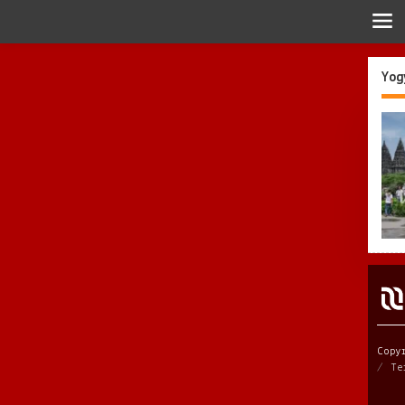
S
k
i
p
t
Yog
o
c
o
n
t
e
n
t
Copy
Te