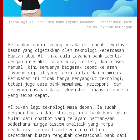
n
k
L
a
Teknologi AI Ubah Cara Bank Layani Nasabah: Transformasi Baru
y
dalam Layanan Keuangan
a
n
i
Perbankan dunia sedang berada di tengah revolusi
N
besar yang digerakkan oleh teknologi kecerdasan
a
buatan atau AI. Jika dulu layanan bank identik
s
dengan interaksi tatap muka, teller, dan proses
a
manual, kini semuanya bergerak cepat ke arah
b
layanan digital yang lebih pintar dan otomatis.
a
Perubahan ini tidak hanya menyangkut teknologi,
h
tetapi juga cara bank memahami, merespons, dan
:
melayani nasabah dalam ekosistem finansial modern
T
yang serba cepat.
r
a
AI bukan lagi teknologi masa depan. Ia sudah
n
menjadi bagian dari strategi inti bank bank besar.
s
Mulai dari chatbot yang melayani pertanyaan
f
sederhana hingga sistem analitik yang mampu
o
mendeteksi risiko fraud secara real time,
r
kecerdasan buatan mengubah operasional bank dari
m