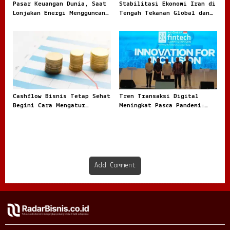
Pasar Keuangan Dunia, Saat
Stabilitasi Ekonomi Iran di
Lonjakan Energi Mengguncang
Tengah Tekanan Global dan
Arah Investasi Global
Dinamika Internal
Cashflow Bisnis Tetap Sehat
Tren Transaksi Digital
Begini Cara Mengatur
Meningkat Pasca Pandemi:
Keuangan Agar Tidak
Fenomena Baru dalam Ekonomi
Tercampur Uang Pribadi
Modern
Add Comment