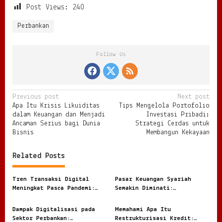
Post Views:
240
Perbankan
Follow Us
P
Previous post
Next post
Apa Itu Krisis Likuiditas
Tips Mengelola Portofolio
o
dalam Keuangan dan Menjadi
Investasi Pribadi:
s
Ancaman Serius bagi Dunia
Strategi Cerdas untuk
Bisnis
Membangun Kekayaan
t
n
Related Posts
a
v
Tren Transaksi Digital
Pasar Keuangan Syariah
Meningkat Pasca Pandemi:
Semakin Diminati:
i
Fenomena Baru dalam Ekonomi
Transformasi Baru Dunia
Modern
Finansial Modern
g
Dampak Digitalisasi pada
Memahami Apa Itu
Sektor Perbankan:
Restrukturisasi Kredit: