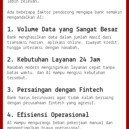
g
lebih relevan.
a
n
Ada beberapa faktor pendorong mengapa bank semakin
mengandalkan AI:
1. Volume Data yang Sangat Besar
Bank menghasilkan data dalam jumlah masif dari
transaksi harian, aplikasi online, riwayat kredit,
hingga interaksi dengan nasabah.
2. Kebutuhan Layanan 24 Jam
Nasabah modern menginginkan layanan cepat tanpa
batas waktu, dan AI mampu mengisi kebutuhan
tersebut.
3. Persaingan dengan Fintech
Bank harus berinovasi agar tidak kalah bersaing
dengan perusahaan fintech yang agresif.
4. Efisiensi Operasional
AI mampu mengurangi beban pekerjaan manual dan
mengoptimalkan biaya operasional.