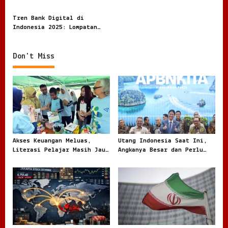
a
Transformasi Besar Layanan
Strategi Keuangan di Masa
t
Keuangan Indonesia
Ketidakpastian Ekonomi
Tren Bank Digital di
i
Indonesia 2025: Lompatan
Finansial di Tengah
o
Kompetisi Teknologi
n
Don't Miss
Akses Keuangan Meluas,
Utang Indonesia Saat Ini,
Literasi Pelajar Masih Jauh
Angkanya Besar dan Perlu
Tertinggal
Dibaca dengan Jernih