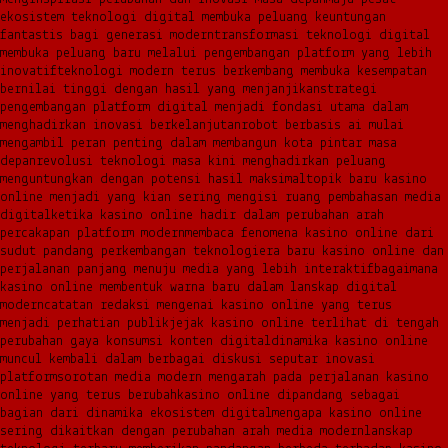
ekosistem teknologi digital membuka peluang keuntungan
fantastis bagi generasi modern
transformasi teknologi digital
membuka peluang baru melalui pengembangan platform yang lebih
inovatif
teknologi modern terus berkembang membuka kesempatan
bernilai tinggi dengan hasil yang menjanjikan
strategi
pengembangan platform digital menjadi fondasi utama dalam
menghadirkan inovasi berkelanjutan
robot berbasis ai mulai
mengambil peran penting dalam membangun kota pintar masa
depan
revolusi teknologi masa kini menghadirkan peluang
menguntungkan dengan potensi hasil maksimal
topik baru kasino
online menjadi yang kian sering mengisi ruang pembahasan media
digital
ketika kasino online hadir dalam perubahan arah
percakapan platform modern
membaca fenomena kasino online dari
sudut pandang perkembangan teknologi
era baru kasino online dan
perjalanan panjang menuju media yang lebih interaktif
bagaimana
kasino online membentuk warna baru dalam lanskap digital
modern
catatan redaksi mengenai kasino online yang terus
menjadi perhatian publik
jejak kasino online terlihat di tengah
perubahan gaya konsumsi konten digital
dinamika kasino online
muncul kembali dalam berbagai diskusi seputar inovasi
platform
sorotan media modern mengarah pada perjalanan kasino
online yang terus berubah
kasino online dipandang sebagai
bagian dari dinamika ekosistem digital
mengapa kasino online
sering dikaitkan dengan perubahan arah media modern
lanskap