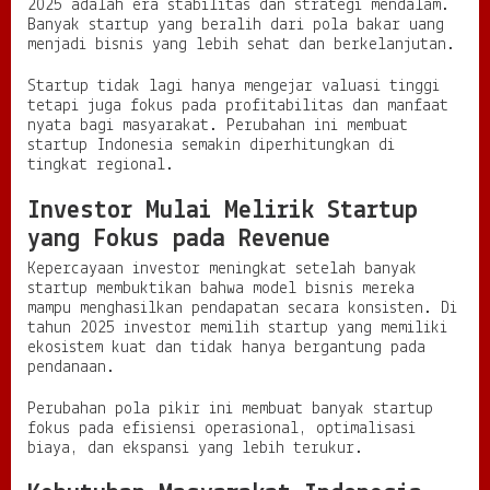
e
2025 adalah era stabilitas dan strategi mendalam.
r
Banyak startup yang beralih dari pola bakar uang
e
menjadi bisnis yang lebih sehat dan berkelanjutan.
k
a
Startup tidak lagi hanya mengejar valuasi tinggi
tetapi juga fokus pada profitabilitas dan manfaat
nyata bagi masyarakat. Perubahan ini membuat
startup Indonesia semakin diperhitungkan di
tingkat regional.
Investor Mulai Melirik Startup
yang Fokus pada Revenue
Kepercayaan investor meningkat setelah banyak
startup membuktikan bahwa model bisnis mereka
mampu menghasilkan pendapatan secara konsisten. Di
tahun 2025 investor memilih startup yang memiliki
ekosistem kuat dan tidak hanya bergantung pada
pendanaan.
Perubahan pola pikir ini membuat banyak startup
fokus pada efisiensi operasional, optimalisasi
biaya, dan ekspansi yang lebih terukur.