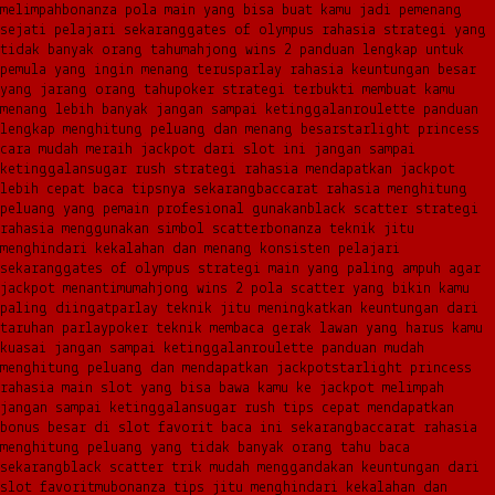
melimpah
bonanza pola main yang bisa buat kamu jadi pemenang
sejati pelajari sekarang
gates of olympus rahasia strategi yang
tidak banyak orang tahu
mahjong wins 2 panduan lengkap untuk
pemula yang ingin menang terus
parlay rahasia keuntungan besar
yang jarang orang tahu
poker strategi terbukti membuat kamu
menang lebih banyak jangan sampai ketinggalan
roulette panduan
lengkap menghitung peluang dan menang besar
starlight princess
cara mudah meraih jackpot dari slot ini jangan sampai
ketinggalan
sugar rush strategi rahasia mendapatkan jackpot
lebih cepat baca tipsnya sekarang
baccarat rahasia menghitung
peluang yang pemain profesional gunakan
black scatter strategi
rahasia menggunakan simbol scatter
bonanza teknik jitu
menghindari kekalahan dan menang konsisten pelajari
sekarang
gates of olympus strategi main yang paling ampuh agar
jackpot menantimu
mahjong wins 2 pola scatter yang bikin kamu
paling diingat
parlay teknik jitu meningkatkan keuntungan dari
taruhan parlay
poker teknik membaca gerak lawan yang harus kamu
kuasai jangan sampai ketinggalan
roulette panduan mudah
menghitung peluang dan mendapatkan jackpot
starlight princess
rahasia main slot yang bisa bawa kamu ke jackpot melimpah
jangan sampai ketinggalan
sugar rush tips cepat mendapatkan
bonus besar di slot favorit baca ini sekarang
baccarat rahasia
menghitung peluang yang tidak banyak orang tahu baca
sekarang
black scatter trik mudah menggandakan keuntungan dari
slot favoritmu
bonanza tips jitu menghindari kekalahan dan