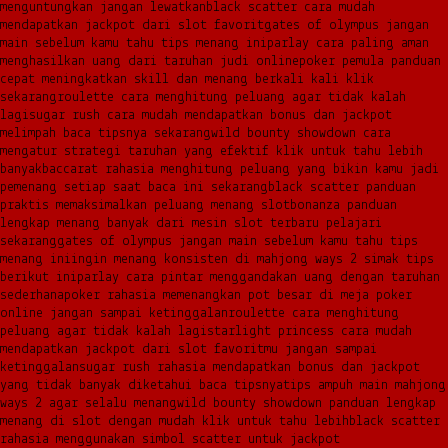
menguntungkan jangan lewatkan
black scatter cara mudah
mendapatkan jackpot dari slot favorit
gates of olympus jangan
main sebelum kamu tahu tips menang ini
parlay cara paling aman
menghasilkan uang dari taruhan judi online
poker pemula panduan
cepat meningkatkan skill dan menang berkali kali klik
sekarang
roulette cara menghitung peluang agar tidak kalah
lagi
sugar rush cara mudah mendapatkan bonus dan jackpot
melimpah baca tipsnya sekarang
wild bounty showdown cara
mengatur strategi taruhan yang efektif klik untuk tahu lebih
banyak
baccarat rahasia menghitung peluang yang bikin kamu jadi
pemenang setiap saat baca ini sekarang
black scatter panduan
praktis memaksimalkan peluang menang slot
bonanza panduan
lengkap menang banyak dari mesin slot terbaru pelajari
sekarang
gates of olympus jangan main sebelum kamu tahu tips
menang ini
ingin menang konsisten di mahjong ways 2 simak tips
berikut ini
parlay cara pintar menggandakan uang dengan taruhan
sederhana
poker rahasia memenangkan pot besar di meja poker
online jangan sampai ketinggalan
roulette cara menghitung
peluang agar tidak kalah lagi
starlight princess cara mudah
mendapatkan jackpot dari slot favoritmu jangan sampai
ketinggalan
sugar rush rahasia mendapatkan bonus dan jackpot
yang tidak banyak diketahui baca tipsnya
tips ampuh main mahjong
ways 2 agar selalu menang
wild bounty showdown panduan lengkap
menang di slot dengan mudah klik untuk tahu lebih
black scatter
rahasia menggunakan simbol scatter untuk jackpot