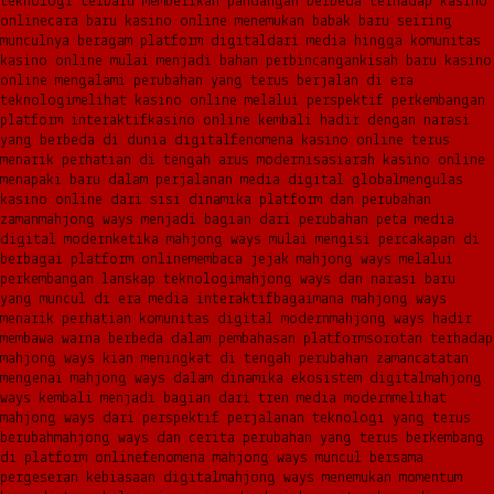
teknologi terbaru memberikan pandangan berbeda terhadap kasino
online
cara baru kasino online menemukan babak baru seiring
munculnya beragam platform digital
dari media hingga komunitas
kasino online mulai menjadi bahan perbincangan
kisah baru kasino
online mengalami perubahan yang terus berjalan di era
teknologi
melihat kasino online melalui perspektif perkembangan
platform interaktif
kasino online kembali hadir dengan narasi
yang berbeda di dunia digital
fenomena kasino online terus
menarik perhatian di tengah arus modernisasi
arah kasino online
menapaki baru dalam perjalanan media digital global
mengulas
kasino online dari sisi dinamika platform dan perubahan
zaman
mahjong ways menjadi bagian dari perubahan peta media
digital modern
ketika mahjong ways mulai mengisi percakapan di
berbagai platform online
membaca jejak mahjong ways melalui
perkembangan lanskap teknologi
mahjong ways dan narasi baru
yang muncul di era media interaktif
bagaimana mahjong ways
menarik perhatian komunitas digital modern
mahjong ways hadir
membawa warna berbeda dalam pembahasan platform
sorotan terhadap
mahjong ways kian meningkat di tengah perubahan zaman
catatan
mengenai mahjong ways dalam dinamika ekosistem digital
mahjong
ways kembali menjadi bagian dari tren media modern
melihat
mahjong ways dari perspektif perjalanan teknologi yang terus
berubah
mahjong ways dan cerita perubahan yang terus berkembang
di platform online
fenomena mahjong ways muncul bersama
pergeseran kebiasaan digital
mahjong ways menemukan momentum