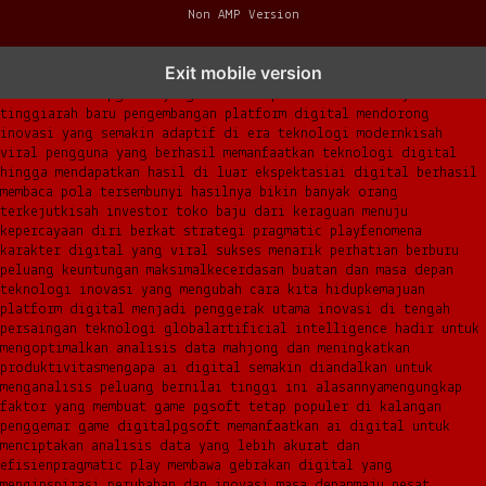
Non AMP Version
transformasi digital pragmatic play menjadi inspirasi baru
Exit mobile version
dalam menghadirkan inovasi berkualitas
ai digital menjadi kunci
analisis data pgsoft yang lebih adaptif dan berkinerja
tinggi
arah baru pengembangan platform digital mendorong
inovasi yang semakin adaptif di era teknologi modern
kisah
viral pengguna yang berhasil memanfaatkan teknologi digital
hingga mendapatkan hasil di luar ekspektasi
ai digital berhasil
membaca pola tersembunyi hasilnya bikin banyak orang
terkejut
kisah investor toko baju dari keraguan menuju
kepercayaan diri berkat strategi pragmatic play
fenomena
karakter digital yang viral sukses menarik perhatian berburu
peluang keuntungan maksimal
kecerdasan buatan dan masa depan
teknologi inovasi yang mengubah cara kita hidup
kemajuan
platform digital menjadi penggerak utama inovasi di tengah
persaingan teknologi global
artificial intelligence hadir untuk
mengoptimalkan analisis data mahjong dan meningkatkan
produktivitas
mengapa ai digital semakin diandalkan untuk
menganalisis peluang bernilai tinggi ini alasannya
mengungkap
faktor yang membuat game pgsoft tetap populer di kalangan
penggemar game digital
pgsoft memanfaatkan ai digital untuk
menciptakan analisis data yang lebih akurat dan
efisien
pragmatic play membawa gebrakan digital yang
menginspirasi perubahan dan inovasi masa depan
maju pesat