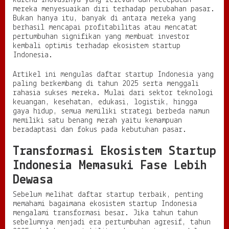
karena inovasinya yang relevan dan kecepatan
mereka menyesuaikan diri terhadap perubahan pasar.
h
Bukan hanya itu, banyak di antara mereka yang
u
berhasil mencapai profitabilitas atau mencatat
n
pertumbuhan signifikan yang membuat investor
2
kembali optimis terhadap ekosistem startup
0
Indonesia.
2
5
d
Artikel ini mengulas daftar startup Indonesia yang
a
paling berkembang di tahun 2025 serta menggali
n
rahasia sukses mereka. Mulai dari sektor teknologi
R
keuangan, kesehatan, edukasi, logistik, hingga
a
gaya hidup, semua memiliki strategi berbeda namun
h
memiliki satu benang merah yaitu kemampuan
a
beradaptasi dan fokus pada kebutuhan pasar.
s
i
Transformasi Ekosistem Startup
a
Indonesia Memasuki Fase Lebih
S
u
Dewasa
k
s
Sebelum melihat daftar startup terbaik, penting
e
memahami bagaimana ekosistem startup Indonesia
s
mengalami transformasi besar. Jika tahun tahun
M
sebelumnya menjadi era pertumbuhan agresif, tahun