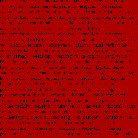
baru di tengah laju inovasi media
dari komunitas ke media
mahjong ways terus menjadi perhatian
mengurai popularitas
mahjong ways melalui sudut pandang platform modern
mahjong ways
dalam lintasan perubahan media yang terus bergerak
perkembangan
mahjong ways mencerminkan dinamika era digital masa kini
mahjong
ways menjadi bagian dari kisah evolusi platform
interaktif
mengapa mahjong ways terus muncul dalam berbagai
topik media digital
mahjong ways dan langkah baru menyambut era
teknologi yang terus berubah
media digital mulai memberikan
ruang baru bagi kasino online di era modern
kasino online hadir
dalam berbagai percakapan seputar media digital yang terus
berkembang
bagaimana media digital mengubah cara publik melihat
kasino online
kasino online dan peran media digital dalam
membentuk arus informasi modern
sorotan media digital terhadap
kasino online terus mengalami perubahan
dari media digital
hingga platform interaktif kasino online mulai menarik
perhatian
kasino online menemukan narasi baru di tengah
perkembangan media digital
media digital kembali menyoroti
fenomena yang berkaitan dengan kasino online
jejak kasino
online terlihat seiring berubahnya lanskap media digital
ketika
media digital membangun perspektif baru tentang kasino
online
mahjong black scatter mengikuti perubahan konsep visual
di era digital modern
sorotan baru mengenai mahjong black
scatter dalam perkembangan platform interaktif
menelusuri
perjalanan kreatif menuju era mahjong black scatter yang lebih