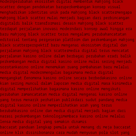
modern
perubahan ekosistem digital membentuk mahjong black
scatter dengan pendekatan baru
perkembangan konsep visual
menghadirkan identitas unik pada mahjong black scatter
mengapa
mahjong black scatter mulai menjadi bagian dari perbincangan
digital
di balik transformasi desain mahjong black scatter
terdapat perjalanan inovasi modern
dari konsep awal hingga era
baru mahjong black scatter terus mengalami perubahan
catatan
editorial tentang pergeseran platform dan perkembangan mahjong
black scatter
perspektif baru mengenai ekosistem digital dan
perjalanan mahjong black scatter
media digital terus mencatat
perjalanan kasino online dalam berbagai perubahan era
di balik
perkembangan media digital kasino online mulai sering menjadi
sorotan
kasino online menemukan ruang pembahasan baru melalui
media digital modern
mengulas bagaimana media digital
mengangkat fenomena kasino online secara berbeda
kasino online
kian sering muncul dalam laporan media digital masa kini
media
digital memperlihatkan bagaimana kasino online mengikuti
perubahan zaman
catatan media digital mengenai kasino online
yang terus menarik perhatian publik
dari sudut pandang media
digital kasino online memperlihatkan arah yang terus
berubah
kasino online dan media digital menjadi bagian dari
narasi perkembangan teknologi
membaca kasino online melalui
lensa media digital yang semakin dinamis
baccarat panduan lengkap pemula untuk menang di meja baccarat
online klik disini
bonanza cara mudah menyusun pola slot yang