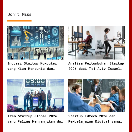
Sorotan Warga
Jadi Ladang Bisnis UMKM
Don't Miss
Inovasi Startup Komputer
Analisa Pertumbuhan Startup
yang Kian Mendunia dan
2026 dari Tel Aviv Israel
Makin Diburu Industri
Kota Kecil dengan Gaung
Inovasi Global
Tren Startup Global 2026
Startup Edtech 2026 dan
yang Paling Menjanjikan dan
Pembelajaran Digital yang
Jadi Rebutan Investor
Semakin Adaptif