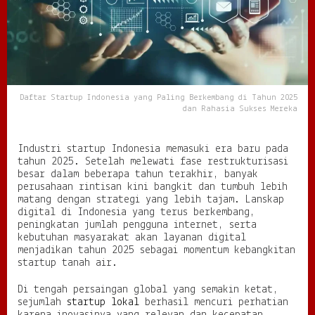
a
y
a
n
g
P
a
Daftar Startup Indonesia yang Paling Berkembang di Tahun 2025
l
dan Rahasia Sukses Mereka
i
n
g
Industri startup Indonesia memasuki era baru pada
B
tahun 2025. Setelah melewati fase restrukturisasi
e
besar dalam beberapa tahun terakhir, banyak
r
perusahaan rintisan kini bangkit dan tumbuh lebih
k
matang dengan strategi yang lebih tajam. Lanskap
e
digital di Indonesia yang terus berkembang,
m
peningkatan jumlah pengguna internet, serta
b
kebutuhan masyarakat akan layanan digital
a
menjadikan tahun 2025 sebagai momentum kebangkitan
n
startup tanah air.
g
d
Di tengah persaingan global yang semakin ketat,
i
sejumlah
startup lokal
berhasil mencuri perhatian
T
a