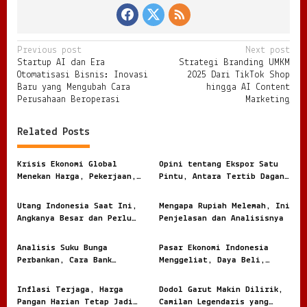
P
Previous post
Next post
Startup AI dan Era
Strategi Branding UMKM
o
Otomatisasi Bisnis: Inovasi
2025 Dari TikTok Shop
s
Baru yang Mengubah Cara
hingga AI Content
Perusahaan Beroperasi
Marketing
t
n
Related Posts
a
v
Krisis Ekonomi Global
Opini tentang Ekspor Satu
Menekan Harga, Pekerjaan,
Pintu, Antara Tertib Dagang
i
dan Daya Beli Masyarakat
dan Risiko Terlalu Terpusat
g
Utang Indonesia Saat Ini,
Mengapa Rupiah Melemah, Ini
Angkanya Besar dan Perlu
Penjelasan dan Analisisnya
a
Dibaca dengan Jernih
t
Analisis Suku Bunga
Pasar Ekonomi Indonesia
i
Perbankan, Cara Bank
Menggeliat, Daya Beli,
Menghitung Harga Uang
Modal, dan Bisnis Lokal
o
Nasabah
Jadi Sorotan
Inflasi Terjaga, Harga
Dodol Garut Makin Dilirik,
n
Pangan Harian Tetap Jadi
Camilan Legendaris yang