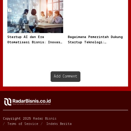
Startup AI dan Era
Bagaimana Pemerintah Dukung
Otomatisasi Bisnis: Inovasi
Startup Teknologi:
Baru yang Mengubah Cara
Infrastruktur Digital yang
Perusahaan Beroperasi
Makin Kuat
Add Comment
Copyright 2025
Radar Bisnis
Terms of Service
Indeks Berita