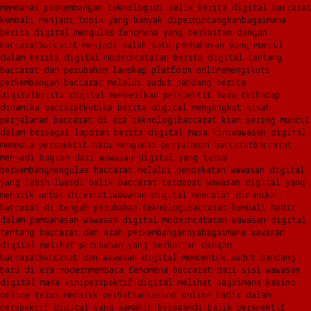
membahas perkembangan teknologi
di balik berita digital baccarat
kembali menjadi topik yang banyak diperbincangkan
bagaimana
berita digital mengulas fenomena yang berkaitan dengan
baccarat
baccarat menjadi salah satu pembahasan yang muncul
dalam berita digital modern
catatan berita digital tentang
baccarat dan perubahan lanskap platform online
mengikuti
perkembangan baccarat melalui sudut pandang berita
digital
berita digital memberikan perspektif baru terhadap
dinamika baccarat
ketika berita digital mengangkat kisah
perjalanan baccarat di era teknologi
baccarat kian sering muncul
dalam berbagai laporan berita digital masa kini
wawasan digital
membuka perspektif baru mengenai perjalanan baccarat
baccarat
menjadi bagian dari wawasan digital yang terus
berkembang
mengulas baccarat melalui pendekatan wawasan digital
yang lebih luas
di balik baccarat terdapat wawasan digital yang
menarik untuk dicermati
wawasan digital mencatat dinamika
baccarat di tengah perubahan teknologi
baccarat kembali hadir
dalam pembahasan wawasan digital modern
catatan wawasan digital
tentang baccarat dan arah perkembangannya
bagaimana wawasan
digital melihat perubahan yang berkaitan dengan
baccarat
baccarat dan wawasan digital membentuk sudut pandang
baru di era modern
membaca fenomena baccarat dari sisi wawasan
digital masa kini
perspektif digital melihat bagaimana kasino
online terus menarik perhatian
kasino online hadir dalam
perspektif digital yang semakin beragam
di balik perspektif