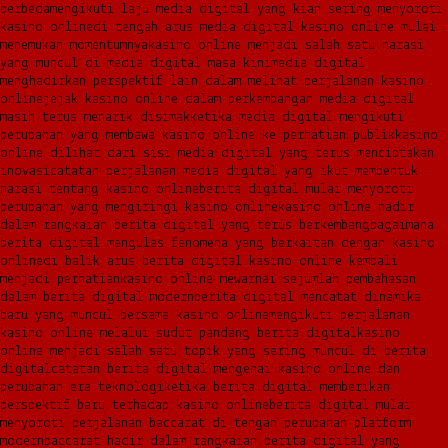
berbeda
mengikuti laju media digital yang kian sering menyoroti
kasino online
di tengah arus media digital kasino online mulai
menemukan momentumnya
kasino online menjadi salah satu narasi
yang muncul di media digital masa kini
media digital
menghadirkan perspektif lain dalam melihat perjalanan kasino
online
jejak kasino online dalam perkembangan media digital
masih terus menarik disimak
ketika media digital mengikuti
perubahan yang membawa kasino online ke perhatian publik
kasino
online dilihat dari sisi media digital yang terus menciptakan
inovasi
catatan perjalanan media digital yang ikut membentuk
narasi tentang kasino online
berita digital mulai menyoroti
perubahan yang mengiringi kasino online
kasino online hadir
dalam rangkaian berita digital yang terus berkembang
bagaimana
berita digital mengulas fenomena yang berkaitan dengan kasino
online
di balik arus berita digital kasino online kembali
menjadi perhatian
kasino online mewarnai sejumlah pembahasan
dalam berita digital modern
berita digital mencatat dinamika
baru yang muncul bersama kasino online
mengikuti perjalanan
kasino online melalui sudut pandang berita digital
kasino
online menjadi salah satu topik yang sering muncul di berita
digital
catatan berita digital mengenai kasino online dan
perubahan era teknologi
ketika berita digital memberikan
perspektif baru terhadap kasino online
berita digital mulai
menyoroti perjalanan baccarat di tengah perubahan platform
modern
baccarat hadir dalam rangkaian berita digital yang