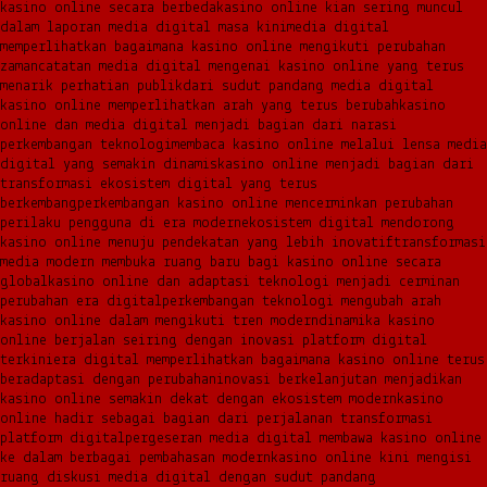
kasino online secara berbeda
kasino online kian sering muncul
dalam laporan media digital masa kini
media digital
memperlihatkan bagaimana kasino online mengikuti perubahan
zaman
catatan media digital mengenai kasino online yang terus
menarik perhatian publik
dari sudut pandang media digital
kasino online memperlihatkan arah yang terus berubah
kasino
online dan media digital menjadi bagian dari narasi
perkembangan teknologi
membaca kasino online melalui lensa media
digital yang semakin dinamis
kasino online menjadi bagian dari
transformasi ekosistem digital yang terus
berkembang
perkembangan kasino online mencerminkan perubahan
perilaku pengguna di era modern
ekosistem digital mendorong
kasino online menuju pendekatan yang lebih inovatif
transformasi
media modern membuka ruang baru bagi kasino online secara
global
kasino online dan adaptasi teknologi menjadi cerminan
perubahan era digital
perkembangan teknologi mengubah arah
kasino online dalam mengikuti tren modern
dinamika kasino
online berjalan seiring dengan inovasi platform digital
terkini
era digital memperlihatkan bagaimana kasino online terus
beradaptasi dengan perubahan
inovasi berkelanjutan menjadikan
kasino online semakin dekat dengan ekosistem modern
kasino
online hadir sebagai bagian dari perjalanan transformasi
platform digital
pergeseran media digital membawa kasino online
ke dalam berbagai pembahasan modern
kasino online kini mengisi
ruang diskusi media digital dengan sudut pandang