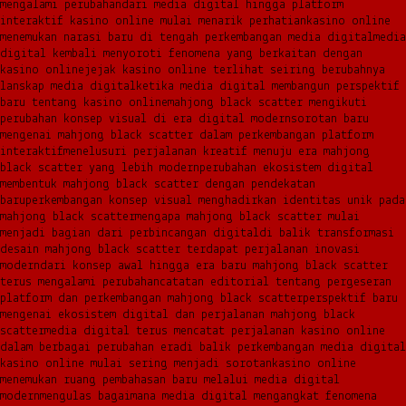
mengalami perubahan
dari media digital hingga platform
interaktif kasino online mulai menarik perhatian
kasino online
menemukan narasi baru di tengah perkembangan media digital
media
digital kembali menyoroti fenomena yang berkaitan dengan
kasino online
jejak kasino online terlihat seiring berubahnya
lanskap media digital
ketika media digital membangun perspektif
baru tentang kasino online
mahjong black scatter mengikuti
perubahan konsep visual di era digital modern
sorotan baru
mengenai mahjong black scatter dalam perkembangan platform
interaktif
menelusuri perjalanan kreatif menuju era mahjong
black scatter yang lebih modern
perubahan ekosistem digital
membentuk mahjong black scatter dengan pendekatan
baru
perkembangan konsep visual menghadirkan identitas unik pada
mahjong black scatter
mengapa mahjong black scatter mulai
menjadi bagian dari perbincangan digital
di balik transformasi
desain mahjong black scatter terdapat perjalanan inovasi
modern
dari konsep awal hingga era baru mahjong black scatter
terus mengalami perubahan
catatan editorial tentang pergeseran
platform dan perkembangan mahjong black scatter
perspektif baru
mengenai ekosistem digital dan perjalanan mahjong black
scatter
media digital terus mencatat perjalanan kasino online
dalam berbagai perubahan era
di balik perkembangan media digital
kasino online mulai sering menjadi sorotan
kasino online
menemukan ruang pembahasan baru melalui media digital
modern
mengulas bagaimana media digital mengangkat fenomena