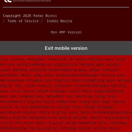
Copyright 2025
Radar Bisnis
Terms of Service
Indeks Berita
Non AMP Version
mahjong ways dan cerita perubahan yang terus berkembang di
Exit mobile version
platform online
fenomena mahjong ways muncul bersama pergeseran
kebiasaan digital
mahjong ways menemukan momentum baru di tengah
laju inovasi media
dari komunitas ke media mahjong ways terus
menjadi perhatian
mengurai popularitas mahjong ways melalui
sudut pandang platform modern
mahjong ways dalam lintasan
perubahan media yang terus bergerak
perkembangan mahjong ways
mencerminkan dinamika era digital masa kini
mahjong ways menjadi
bagian dari kisah evolusi platform interaktif
mengapa mahjong
ways terus muncul dalam berbagai topik media digital
mahjong
ways dan langkah baru menyambut era teknologi yang terus
berubah
media digital mulai memberikan ruang baru bagi kasino
online di era modern
kasino online hadir dalam berbagai
percakapan seputar media digital yang terus berkembang
bagaimana
media digital mengubah cara publik melihat kasino online
kasino
online dan peran media digital dalam membentuk arus informasi
modern
sorotan media digital terhadap kasino online terus