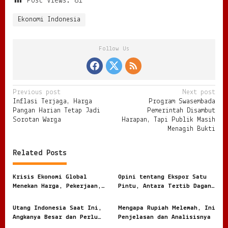
Post Views:
81
Ekonomi Indonesia
Follow Us
P
Previous post
Next post
Inflasi Terjaga, Harga
Program Swasembada
o
Pangan Harian Tetap Jadi
Pemerintah Disambut
s
Sorotan Warga
Harapan, Tapi Publik Masih
Menagih Bukti
t
n
Related Posts
a
v
Krisis Ekonomi Global
Opini tentang Ekspor Satu
Menekan Harga, Pekerjaan,
Pintu, Antara Tertib Dagang
i
dan Daya Beli Masyarakat
dan Risiko Terlalu Terpusat
g
Utang Indonesia Saat Ini,
Mengapa Rupiah Melemah, Ini
Angkanya Besar dan Perlu
Penjelasan dan Analisisnya
a
Dibaca dengan Jernih