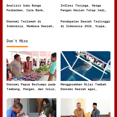
t
Analisis Suku Bunga
Inflasi Terjaga, Harga
i
Perbankan, Cara Bank
Pangan Harian Tetap Jadi
Menghitung Harga Uang
Sorotan Warga
o
Nasabah
Ekonomi Terlemah di
Pendapatan Daerah Tertinggi
n
Indonesia, Membaca Daerah
di Indonesia 2026, Siapa
Rentan dari Angka dan
Paling Besar
Realita
Don't Miss
Ekonomi Papua Bertumpu pada
Menggerakkan Nilai Tambah
Tambang, Pangan, dan Jalur
Ekonomi Daerah agar
Perdagangan Baru
Kekayaan Lokal Tidak Pergi
Mentah