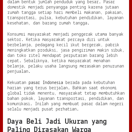
dalam bentuk jumlah penduduk yang besar. Pasar
,
domestik menjadi penyangga penting karena jutaan
d
rumah tangga setiap hari membeli makanan, pakaian,
a
transportasi, pulsa, kebutuhan pendidikan, layanan
n
kesehatan, dan barang rumah tangga.
B
i
Konsumsi masyarakat menjadi penggerak utama banyak
s
sektor. Ketika masyarakat percaya diri untuk
n
berbelanja, pedagang kecil ikut bergerak, pabrik
i
meningkatkan produksi, jasa pengiriman makin sibuk,
s
dan toko ritel mendapat perputaran barang lebih
L
cepat. Sebaliknya, ketika masyarakat menahan
o
belanja, pelaku usaha langsung merasakan penurunan
k
penjualan.
a
l
Kekuatan
pasar Indonesia
berada pada kebutuhan
J
harian yang terus berjalan. Bahkan saat ekonomi
a
global tidak menentu, masyarakat tetap membutuhkan
d
bahan pokok, layanan transportasi, pendidikan, dan
i
komunikasi. Inilah yang membuat pasar dalam negeri
S
selalu menjadi pusat perhatian.
o
r
Daya Beli Jadi Ukuran yang
o
t
Paling Dirasakan Warga