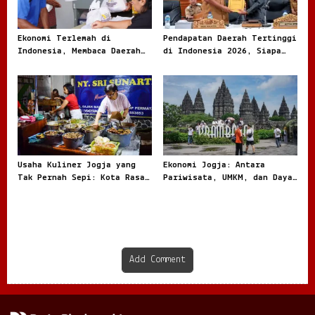
Ekonomi Terlemah di
Pendapatan Daerah Tertinggi
Indonesia, Membaca Daerah
di Indonesia 2026, Siapa
Rentan dari Angka dan
Paling Besar
Realita
Usaha Kuliner Jogja yang
Ekonomi Jogja: Antara
Tak Pernah Sepi: Kota Rasa
Pariwisata, UMKM, dan Daya
dengan Peluang Bisnis Besar
Tahan Masyarakat
Add Comment