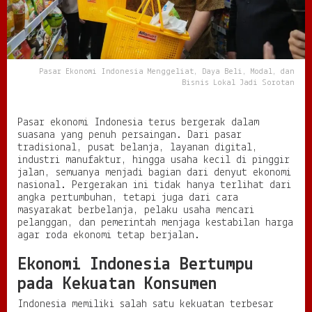
M
e
n
g
g
Pasar Ekonomi Indonesia Menggeliat, Daya Beli, Modal, dan
e
Bisnis Lokal Jadi Sorotan
l
i
a
Pasar ekonomi Indonesia terus bergerak dalam
t
suasana yang penuh persaingan. Dari pasar
,
tradisional, pusat belanja, layanan digital,
D
industri manufaktur, hingga usaha kecil di pinggir
a
jalan, semuanya menjadi bagian dari denyut ekonomi
y
nasional. Pergerakan ini tidak hanya terlihat dari
a
angka pertumbuhan, tetapi juga dari cara
B
masyarakat berbelanja, pelaku usaha mencari
e
pelanggan, dan pemerintah menjaga kestabilan harga
l
agar roda ekonomi tetap berjalan.
i
,
Ekonomi Indonesia Bertumpu
M
o
pada Kekuatan Konsumen
d
a
Indonesia memiliki salah satu kekuatan terbesar
l