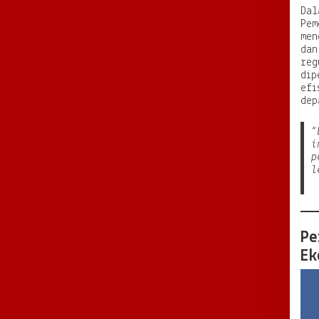
Dal
Pem
men
dan
reg
dip
efi
dep
“
i
p
l
Pe
Ek