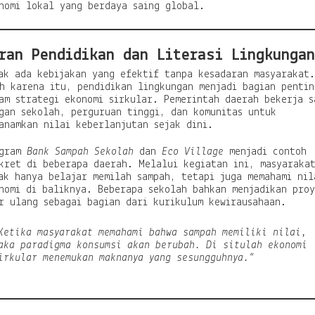
nomi lokal yang berdaya saing global.
ran Pendidikan dan Literasi Lingkungan
ak ada kebijakan yang efektif tanpa kesadaran masyarakat.
h karena itu, pendidikan lingkungan menjadi bagian pentin
am strategi ekonomi sirkular. Pemerintah daerah bekerja s
gan sekolah, perguruan tinggi, dan komunitas untuk
anamkan nilai keberlanjutan sejak dini.
ogram
Bank Sampah Sekolah
dan
Eco Village
menjadi contoh
kret di beberapa daerah. Melalui kegiatan ini, masyaraka
ak hanya belajar memilah sampah, tetapi juga memahami nil
nomi di baliknya. Beberapa sekolah bahkan menjadikan pro
r ulang sebagai bagian dari kurikulum kewirausahaan.
Ketika masyarakat memahami bahwa sampah memiliki nilai,
aka paradigma konsumsi akan berubah. Di situlah ekonomi
irkular menemukan maknanya yang sesungguhnya.”