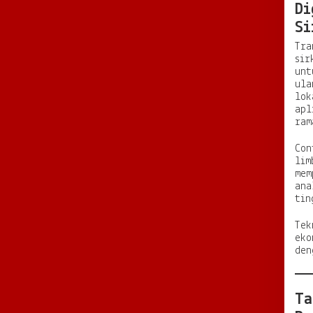
Di
Si
Tra
sir
unt
ula
lok
apl
ram
Con
lim
mem
ana
tin
Tek
eko
den
Ta