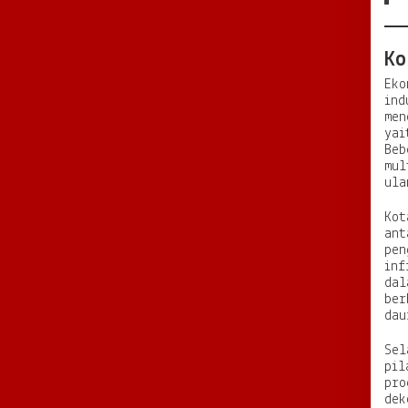
Ko
Eko
ind
men
yai
Beb
mul
ula
Kot
ant
pen
inf
dal
ber
dau
Sel
pil
pro
dek