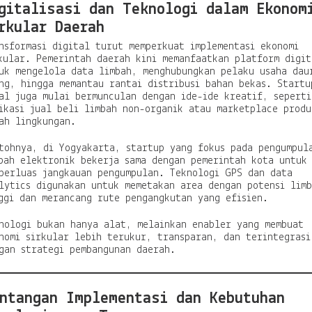
gitalisasi dan Teknologi dalam Ekonom
rkular Daerah
nsformasi digital turut memperkuat implementasi ekonomi
kular. Pemerintah daerah kini memanfaatkan platform digit
uk mengelola data limbah, menghubungkan pelaku usaha dau
ng, hingga memantau rantai distribusi bahan bekas. Startu
al juga mulai bermunculan dengan ide-ide kreatif, seperti
ikasi jual beli limbah non-organik atau marketplace produ
ah lingkungan.
tohnya, di Yogyakarta, startup yang fokus pada pengumpul
bah elektronik bekerja sama dengan pemerintah kota untuk
perluas jangkauan pengumpulan. Teknologi GPS dan data
lytics digunakan untuk memetakan area dengan potensi lim
ggi dan merancang rute pengangkutan yang efisien.
nologi bukan hanya alat, melainkan enabler yang membuat
nomi sirkular lebih terukur, transparan, dan terintegrasi
gan strategi pembangunan daerah.
ntangan Implementasi dan Kebutuhan