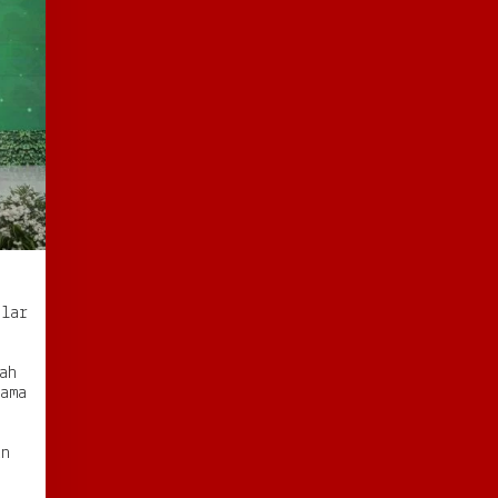
ular
ah
lama
h
an