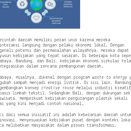
H
i
j
a
u
y
a
n
erintah daerah memiliki peran unik karena mereka
g
interaksi langsung dengan pelaku ekonomi lokal. Dengan
B
genali potensi dan permasalahan wilayahnya, mereka dapat
e
yusun kebijakan yang tepat sasaran. Di beberapa kota sepe
r
abaya, Bandung, dan Bali, kebijakan ekonomi sirkular tel
k
ntegrasikan dalam rencana pembangunan daerah.
e
l
abaya, misalnya, dikenal dengan program
waste to energy
y
a
gubah sampah menjadi energi listrik. Di sisi lain, Bandun
n
gembangkan konsep
creative reuse
melalui industri kreatif
j
basis limbah tekstil. Sedangkan Bali, dengan dukungan sek
u
iwisata, memperkuat kebijakan pengurangan plastik sekali
t
ai yang kini menjadi contoh nasional.
a
n
ci dari semua inisiatif ini adalah keberanian daerah untu
inovasi, menyesuaikan kebijakan pusat dengan konteks loka
ta melibatkan masyarakat dalam proses transformasi.