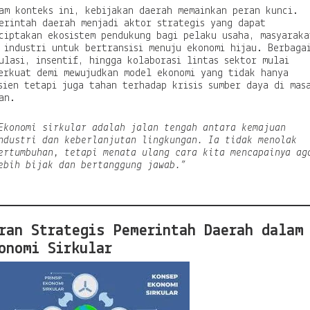
am konteks ini, kebijakan daerah memainkan peran kunci.
p
erintah daerah menjadi aktor strategis yang dapat
a
ciptakan ekosistem pendukung bagi pelaku usaha, masyaraka
y
 industri untuk bertransisi menuju ekonomi hijau. Berbaga
a
ulasi, insentif, hingga kolaborasi lintas sektor mulai
M
erkuat demi mewujudkan model ekonomi yang tidak hanya
e
sien tetapi juga tahan terhadap krisis sumber daya di mas
m
an.
b
a
n
Ekonomi sirkular adalah jalan tengah antara kemajuan
g
ndustri dan keberlanjutan lingkungan. Ia tidak menolak
u
ertumbuhan, tetapi menata ulang cara kita mencapainya ag
n
ebih bijak dan bertanggung jawab.”
P
e
r
t
u
ran Strategis Pemerintah Daerah dalam
m
onomi Sirkular
b
u
h
a
n