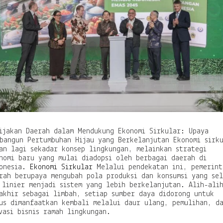
e
n
d
u
k
u
n
g
E
k
o
n
o
m
ijakan Daerah dalam Mendukung Ekonomi Sirkular: Upaya
i
bangun Pertumbuhan Hijau yang Berkelanjutan Ekonomi sirk
S
an lagi sekadar konsep lingkungan, melainkan strategi
i
nomi baru yang mulai diadopsi oleh berbagai daerah di
r
onesia.
Ekonomi Sirkular
Melalui pendekatan ini, pemerint
k
rah berupaya mengubah pola produksi dan konsumsi yang se
u
 linier menjadi sistem yang lebih berkelanjutan. Alih-ali
l
akhir sebagai limbah, setiap sumber daya didorong untuk
a
us dimanfaatkan kembali melalui daur ulang, pemulihan, d
r
vasi bisnis ramah lingkungan.
:
U