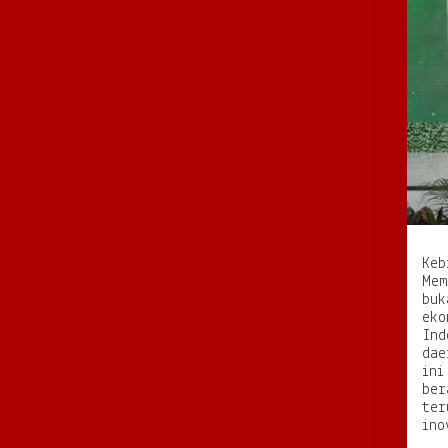
Keb
Mem
buk
eko
Ind
dae
ini
ber
ter
ino