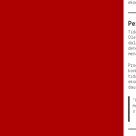
eko
Pe
Tid
Ole
dal
den
men
Pr
kon
tid
eko
dau
“
m
s