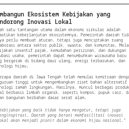
mbangun Ekosistem Kebijakan yang
ndorong Inovasi Lokal
ah satu tantangan utama dalam ekonomi sirkular adalah
astikan keberlanjutan ekosistemnya. Pemerintah daerah tid
ya perlu membuat aturan, tetapi juga menciptakan ruang
aborasi antara sektor publik, swasta, dan komunitas. Mela
ijakan insentif pajak, kemudahan perizinan, dan dukungan
ubasi usaha, pemerintah dapat menumbuhkan wirausaha baru
g bergerak di bidang daur ulang, energi terbarukan, dan
nologi hijau.
erapa daerah di Jawa Tengah telah memulai kemitraan deng
guruan tinggi untuk mengembangkan riset bahan alternatif
nologi ramah lingkungan. Hasilnya, muncul berbagai produ
al berbasis limbah organik, seperti kompos, pupuk cair, d
an bangunan berbahan dasar serat alam.
Kebijakan yang baik tidak hanya mengatur, tetapi juga
enginspirasi. Daerah yang berani memfasilitasi inovasi
okal akan menjadi pionir dalam ekonomi hijau nasional.”