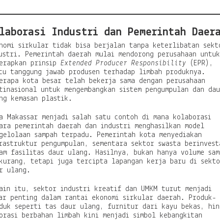
laborasi Industri dan Pemerintah Daer
nomi sirkular tidak bisa berjalan tanpa keterlibatan sekt
ustri. Pemerintah daerah mulai mendorong perusahaan untuk
erapkan prinsip
Extended Producer Responsibility
(EPR),
tu tanggung jawab produsen terhadap limbah produknya.
erapa kota besar telah bekerja sama dengan perusahaan
tinasional untuk mengembangkan sistem pengumpulan dan da
ng kemasan plastik.
a Makassar menjadi salah satu contoh di mana kolaborasi
ara pemerintah daerah dan industri menghasilkan model
gelolaan sampah terpadu. Pemerintah kota menyediakan
rastruktur pengumpulan, sementara sektor swasta berinvest
am fasilitas daur ulang. Hasilnya, bukan hanya volume sam
kurang, tetapi juga tercipta lapangan kerja baru di sekt
r ulang.
ain itu, sektor industri kreatif dan UMKM turut menjadi
ar penting dalam rantai ekonomi sirkular daerah. Produk-
duk seperti tas daur ulang, furnitur dari kayu bekas, hin
orasi berbahan limbah kini menjadi simbol kebangkitan