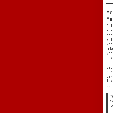
Me
Me
Sal
mem
han
kol
keb
ink
yan
tek
Beb
per
tek
lok
bah
“
m
l