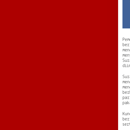
Pem
ber
men
men
Sur
dii
Sur
men
men
ber
par
pak
Kun
ber
ser