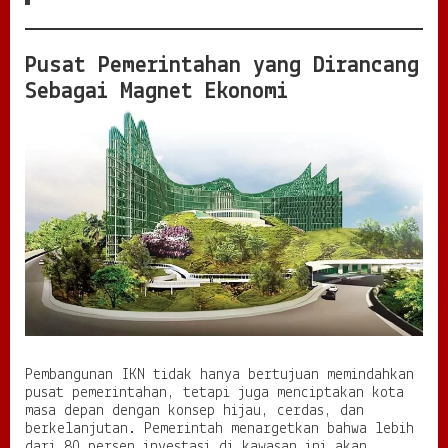
g
E
m
Pusat Pemerintahan yang Dirancang
a
Sebagai Magnet Ekonomi
s
M
e
n
u
j
u
P
u
s
a
t
E
k
o
n
Pembangunan IKN tidak hanya bertujuan memindahkan
o
pusat pemerintahan, tetapi juga menciptakan kota
m
masa depan dengan konsep hijau, cerdas, dan
i
berkelanjutan. Pemerintah menargetkan bahwa lebih
B
dari 80 persen investasi di kawasan ini akan