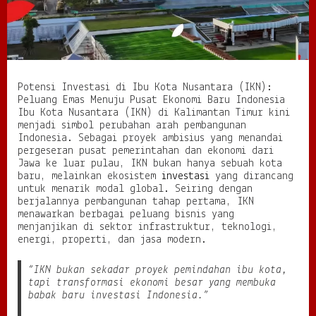
K
o
t
a
N
u
Potensi Investasi di Ibu Kota Nusantara (IKN):
s
Peluang Emas Menuju Pusat Ekonomi Baru Indonesia
a
Ibu Kota Nusantara (IKN) di Kalimantan Timur kini
n
menjadi simbol perubahan arah pembangunan
t
Indonesia. Sebagai proyek ambisius yang menandai
a
pergeseran pusat pemerintahan dan ekonomi dari
r
Jawa ke luar pulau, IKN bukan hanya sebuah kota
a
baru, melainkan ekosistem
investasi
yang dirancang
(
untuk menarik modal global. Seiring dengan
I
berjalannya pembangunan tahap pertama, IKN
K
menawarkan berbagai peluang bisnis yang
N
menjanjikan di sektor infrastruktur, teknologi,
)
energi, properti, dan jasa modern.
:
P
e
“IKN bukan sekadar proyek pemindahan ibu kota,
l
tapi transformasi ekonomi besar yang membuka
u
babak baru investasi Indonesia.”
a
n