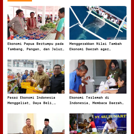
a
v
i
g
a
t
Ekonomi Papua Bertumpu pada
Menggerakkan Nilai Tambah
Tambang, Pangan, dan Jalur
Ekonomi Daerah agar
i
Perdagangan Baru
Kekayaan Lokal Tidak Pergi
o
Mentah
n
Pasar Ekonomi Indonesia
Ekonomi Terlemah di
Menggeliat, Daya Beli,
Indonesia, Membaca Daerah
Modal, dan Bisnis Lokal
Rentan dari Angka dan
Jadi Sorotan
Realita