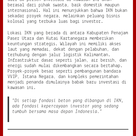
a
berasal dari pihak swasta, baik domestik maupun
r
internasional. Hal ini menunjukkan bahwa IKN bukan
u
sekadar proyek negara, melainkan peluang bisnis
I
kolosal yang terbuka luas bagi investor.
n
d
Lokasi IKN yang berada di antara Kabupaten Penajam
o
Paser Utara dan Kutai Kartanegara memberikan
n
keuntungan strategis. Wilayah ini memiliki akses
e
laut yang memadai, dekat dengan pelabuhan, dan
s
terhubung dengan jalur logistik Kalimantan.
i
Infrastruktur dasar seperti jalan, air bersih, dan
a
energi sudah mulai dikembangkan secara bertahap.
Proyek-proyek besar seperti pembangunan bandara
VVIP, Istana Negara, dan kompleks pemerintahan
menjadi penanda dimulainya babak baru investasi di
kawasan ini.
“Di setiap fondasi beton yang dibangun di IKN,
ada fondasi kepercayaan investor yang sedang
tumbuh bersama masa depan Indonesia.”