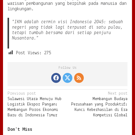
warisan pembangunan yang berpihak pada manusia dan
lingkungan.
“IKN adalah cermin visi Indonesia 2045: sebuah
negeri yang tidak lagi terpusat di satu pulau,
tetapi tumbuh bersama dari setiap penjuru
Nusantara.”
Post Views:
275
Follow Us
P
Previous post
Next post
Sulawesi Utara Menuju Hub
Membangun Budaya
o
Logistik Ekspor Pangan:
Perusahaan yang Produktif:
s
Membangun Poros Ekonomi
Kunci Keberhasilan di Era
Baru di Indonesia Timur
Kompetisi Global
t
n
Don't Miss