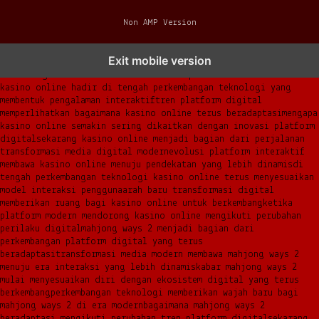
Non AMP Version
cara kasino online mulai mengikuti arah transformasi ekosistem
Exit mobile version
digital yang terus berkembang
perubahan ekosistem digital
mendorong kasino online memasuki era platform modern
terbaru
kasino online hadir di tengah perkembangan teknologi yang
membentuk pengalaman interaktif
tren platform digital
memperlihatkan bagaimana kasino online terus beradaptasi
mengapa
kasino online semakin sering dikaitkan dengan inovasi platform
digital
sekarang kasino online menjadi bagian dari perjalanan
transformasi media digital modern
evolusi platform interaktif
membawa kasino online menuju pendekatan yang lebih dinamis
di
tengah perkembangan teknologi kasino online terus menyesuaikan
model interaksi pengguna
arah baru transformasi digital
memberikan ruang bagi kasino online untuk berkembang
ketika
platform modern mendorong kasino online mengikuti perubahan
perilaku digital
mahjong ways 2 menjadi bagian dari
perkembangan platform digital yang terus
beradaptasi
transformasi media modern membawa mahjong ways 2
menuju era interaksi yang lebih dinamis
kabar mahjong ways 2
mulai menyesuaikan diri dengan ekosistem digital yang terus
berkembang
perkembangan teknologi memberikan wajah baru bagi
mahjong ways 2 di era modern
bagaimana mahjong ways 2
beradaptasi mengikuti perubahan tren platform digital
sekarang