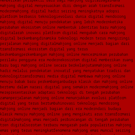
memberikan perspektif baru bagi mahjong digital
bagaimana
mahjong digital menyesuaikan diri dengan arah transformasi
modern
mahjong digital hadir seiring meningkatnya adopsi
platform berbasis teknologi
evolusi dunia digital mendorong
mahjong digital menuju pendekatan yang lebih modern
ketika
perubahan ekosistem online membentuk identitas baru mahjong
digital
arah inovasi platform digital mengubah cara mahjong
digital berkembang
dinamika teknologi modern terus mengiringi
perjalanan mahjong digital
mahjong online menjadi bagian dari
transformasi ekosistem digital yang terus
berkembang
perkembangan mahjong online mencerminkan perubahan
perilaku pengguna era modern
ekosistem digital memberikan ruang
baru bagi mahjong online secara berkelanjutan
mahjong online
hadir melalui pendekatan inovatif yang menyatukan tradisi dan
teknologi
transformasi media digital membawa mahjong online
menuju babak baru perkembangan
budaya klasik dan mahjong online
bertemu dalam narasi digital yang semakin modern
mahjong online
merepresentasikan adaptasi teknologi di tengah perubahan
zaman
perjalanan mahjong online menunjukkan evolusi platform
digital yang terus bertumbuh
inovasi teknologi mendorong
mahjong online menjadi bagian dari era modern
dari budaya
klasik menuju mahjong online yang mengikuti arus transformasi
digital
mahjong emas menjadi perbincangan di tengah perubahan
tren digital
sorotan terbaru mengarah pada popularitas mahjong
emas yang terus meningkat
fenomena mahjong emas muncul seiring