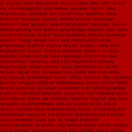
ai digital untuk menciptakan analisis data yang lebih akurat
dan efisien
pragmatic play membawa gebrakan digital yang
menginspirasi perubahan dan inovasi masa depan
maju pesat
ekosistem teknologi digital membuka peluang keuntungan
fantastis bagi generasi modern
transformasi teknologi digital
membuka peluang baru melalui pengembangan platform yang lebih
inovatif
teknologi modern terus berkembang membuka kesempatan
bernilai tinggi dengan hasil yang menjanjikan
strategi
pengembangan platform digital menjadi fondasi utama dalam
menghadirkan inovasi berkelanjutan
robot berbasis ai mulai
mengambil peran penting dalam membangun kota pintar masa
depan
revolusi teknologi masa kini menghadirkan peluang
menguntungkan dengan potensi hasil maksimal
kasino online
menjadi bagian dari percakapan baru dalam ekosistem media
digital
jejak perkembangan kasino online terlihat dari perubahan
perilaku pengguna platform modern
mengapa kasino online kembali
menarik perhatian di tengah pergeseran tren teknologi
lanskap
platform interaktif memberikan perspektif baru terhadap kasino
online
kasino online dan dinamika komunitas digital yang terus
mengalami perubahan
membaca arah perjalanan kasino online
melalui sorotan media modern
fenomena kasino online mengikuti
perkembangan narasi di era platform digital
bagaimana kasino
online menemukan ruang baru di tengah ekosistem
teknologi
catatan perubahan yang membuat kasino online semakin
sering menjadi sorotan
perspektif baru melihat kasino online