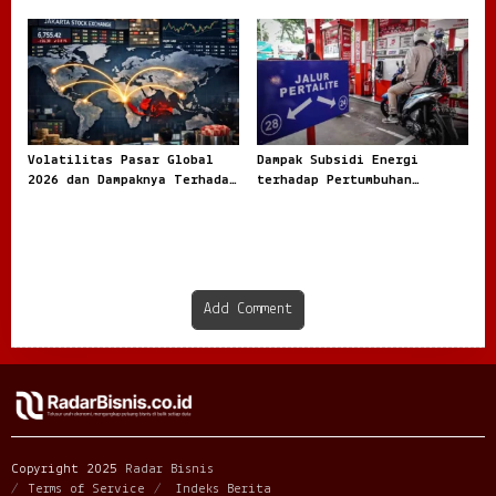
Tidak Pernah Benar Benar
Bergerak
Tenang
Volatilitas Pasar Global
Dampak Subsidi Energi
2026 dan Dampaknya Terhadap
terhadap Pertumbuhan
Ekonomi Dunia
Ekonomi
Add Comment
Copyright 2025
Radar Bisnis
Terms of Service
Indeks Berita