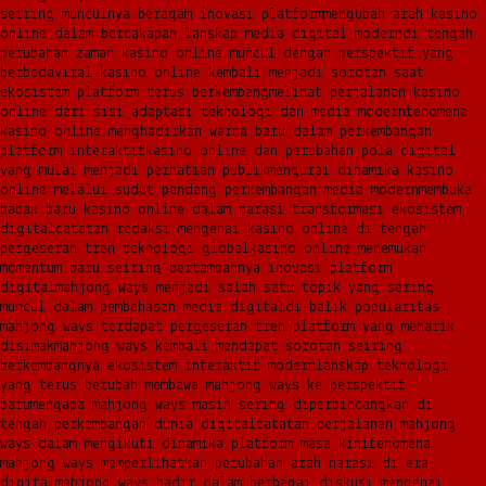
seiring munculnya beragam inovasi platform
mengubah arah kasino
online dalam bercakapan lanskap media digital modern
di tengah
perubahan zaman kasino online muncul dengan perspektif yang
berbeda
viral kasino online kembali menjadi sorotan saat
ekosistem platform terus berkembang
melihat perjalanan kasino
online dari sisi adaptasi teknologi dan media modern
fenomena
kasino online menghadirkan warna baru dalam perkembangan
platform interaktif
kasino online dan perubahan pola digital
yang mulai menjadi perhatian publik
mengurai dinamika kasino
online melalui sudut pandang perkembangan media modern
membuka
babak baru kasino online dalam narasi transformasi ekosistem
digital
catatan redaksi mengenai kasino online di tengah
pergeseran tren teknologi global
kasino online menemukan
momentum baru seiring bertambahnya inovasi platform
digital
mahjong ways menjadi salah satu topik yang sering
muncul dalam pembahasan media digital
di balik popularitas
mahjong ways terdapat pergeseran tren platform yang menarik
disimak
mahjong ways kembali mendapat sorotan seiring
berkembangnya ekosistem interaktif modern
lanskap teknologi
yang terus berubah membawa mahjong ways ke perspektif
baru
mengapa mahjong ways masih sering diperbincangkan di
tengah perkembangan dunia digital
catatan perjalanan mahjong
ways dalam mengikuti dinamika platform masa kini
fenomena
mahjong ways memperlihatkan perubahan arah narasi di era
digital
mahjong ways hadir dalam berbagai diskusi mengenai