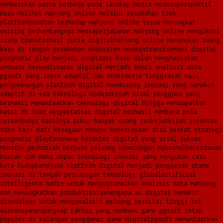
memberikan warna berbeda pada lanskap media modern
perspektif
baru melihat mahjong online melalui perubahan tren
platform
sorotan terhadap mahjong online terus meningkat
seiring berkembangnya media
perjalanan mahjong online mengikuti
irama transformasi dunia digital
mahjong online menemukan ruang
baru di tengah perubahan ekosistem modern
transformasi digital
pragmatic play menjadi inspirasi baru dalam menghadirkan
inovasi berkualitas
ai digital menjadi kunci analisis data
pgsoft yang lebih adaptif dan berkinerja tinggi
arah baru
pengembangan platform digital mendorong inovasi yang semakin
adaptif di era teknologi modern
kisah viral pengguna yang
berhasil memanfaatkan teknologi digital hingga mendapatkan
hasil di luar ekspektasi
ai digital berhasil membaca pola
tersembunyi hasilnya bikin banyak orang terkejut
kisah investor
toko baju dari keraguan menuju kepercayaan diri berkat strategi
pragmatic play
fenomena karakter digital yang viral sukses
menarik perhatian berburu peluang keuntungan maksimal
kecerdasan
buatan dan masa depan teknologi inovasi yang mengubah cara
kita hidup
kemajuan platform digital menjadi penggerak utama
inovasi di tengah persaingan teknologi global
artificial
intelligence hadir untuk mengoptimalkan analisis data mahjong
dan meningkatkan produktivitas
mengapa ai digital semakin
diandalkan untuk menganalisis peluang bernilai tinggi ini
alasannya
mengungkap faktor yang membuat game pgsoft tetap
populer di kalangan penggemar game digital
pgsoft memanfaatkan