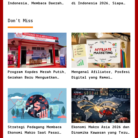
n
Indonesia, Membaca Daerah
di Indonesia 2026, Siapa
Rentan dari Angka dan
Paling Besar
Realita
Don't Miss
Program Kopdes Merah Putih,
Mengenal Afiliator, Profesi
Gerakan Baru Menguatkan
Digital yang Ramai
Ekonomi Desa dari Akar
Dibicarakan di Dunia Online
Rumput
Strategi Pedagang Membaca
Ekonomi Makro Asia 2026 dan
Ekonomi Makro Saat Pasar
Dinamika Kawasan yang Terus