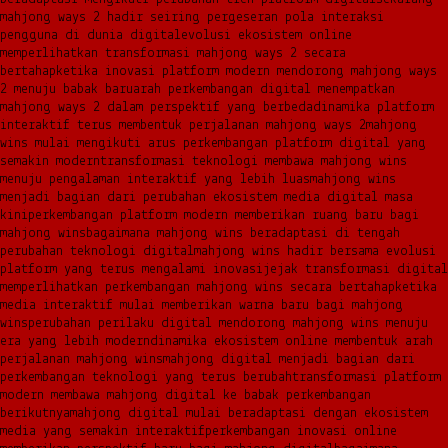
mahjong ways 2 hadir seiring pergeseran pola interaksi
pengguna di dunia digital
evolusi ekosistem online
memperlihatkan transformasi mahjong ways 2 secara
bertahap
ketika inovasi platform modern mendorong mahjong ways
2 menuju babak baru
arah perkembangan digital menempatkan
mahjong ways 2 dalam perspektif yang berbeda
dinamika platform
interaktif terus membentuk perjalanan mahjong ways 2
mahjong
wins mulai mengikuti arus perkembangan platform digital yang
semakin modern
transformasi teknologi membawa mahjong wins
menuju pengalaman interaktif yang lebih luas
mahjong wins
menjadi bagian dari perubahan ekosistem media digital masa
kini
perkembangan platform modern memberikan ruang baru bagi
mahjong wins
bagaimana mahjong wins beradaptasi di tengah
perubahan teknologi digital
mahjong wins hadir bersama evolusi
platform yang terus mengalami inovasi
jejak transformasi digital
memperlihatkan perkembangan mahjong wins secara bertahap
ketika
media interaktif mulai memberikan warna baru bagi mahjong
wins
perubahan perilaku digital mendorong mahjong wins menuju
era yang lebih modern
dinamika ekosistem online membentuk arah
perjalanan mahjong wins
mahjong digital menjadi bagian dari
perkembangan teknologi yang terus berubah
transformasi platform
modern membawa mahjong digital ke babak perkembangan
berikutnya
mahjong digital mulai beradaptasi dengan ekosistem
media yang semakin interaktif
perkembangan inovasi online