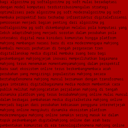
bagi algoritma pg soft
algoritma pg soft mulai beradaptasi
dengan model komputasi terdistribusi
mengulas strategi
optimalisasi pada algoritma pg soft modern
algoritma pg soft
membuka perspektif baru terhadap infrastruktur digital
efisiensi
pemrosesan menjadi bagian penting dari algoritma pg
soft
algoritma pg soft dikembangkan melalui pola komputasi yang
lebih adaptif
mahjong menjadi sorotan dalam perubahan pola
interaksi digital masa kini
dari komunitas hingga platform
mahjong membangun narasi baru di era modern
mengapa mahjong
kembali mencuri perhatian di tengah pergeseran tren
digital
lanskap media digital membuka ruang baru bagi
perkembangan mahjong
jejak inovasi memperlihatkan bagaimana
mahjong terus menemukan momentumnya
mahjong dalam perspektif
baru saat ekosistem online terus berkembang
membaca arah
perubahan yang mengiringi popularitas mahjong secara
bertahap
fenomena mahjong muncul bersamaan dengan transformasi
gaya interaksi digital
bagaimana media modern membentuk cara
publik melihat mahjong
catatan perjalanan mahjong di tengah
dinamika platform yang terus berubah
mahjong online mulai muncul
dalam berbagai pembahasan media digital
ketika mahjong online
menjadi bagian dari perubahan kebiasaan pengguna internet
jejak
mahjong online mengikuti dinamika ekosistem platform
modern
mengapa mahjong online semakin sering masuk ke dalam
topik perkembangan digital
mahjong online dan arah baru
pembentukan komunitas di era teknologi
fenomena mahjong online