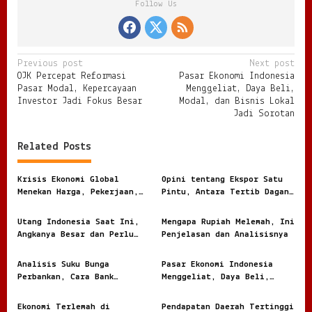
Follow Us
P
Previous post
Next post
OJK Percepat Reformasi
Pasar Ekonomi Indonesia
o
Pasar Modal, Kepercayaan
Menggeliat, Daya Beli,
s
Investor Jadi Fokus Besar
Modal, dan Bisnis Lokal
Jadi Sorotan
t
n
Related Posts
a
v
Krisis Ekonomi Global
Opini tentang Ekspor Satu
Menekan Harga, Pekerjaan,
Pintu, Antara Tertib Dagang
i
dan Daya Beli Masyarakat
dan Risiko Terlalu Terpusat
g
Utang Indonesia Saat Ini,
Mengapa Rupiah Melemah, Ini
Angkanya Besar dan Perlu
Penjelasan dan Analisisnya
a
Dibaca dengan Jernih
t
Analisis Suku Bunga
Pasar Ekonomi Indonesia
i
Perbankan, Cara Bank
Menggeliat, Daya Beli,
Menghitung Harga Uang
Modal, dan Bisnis Lokal
o
Nasabah
Jadi Sorotan
Ekonomi Terlemah di
Pendapatan Daerah Tertinggi