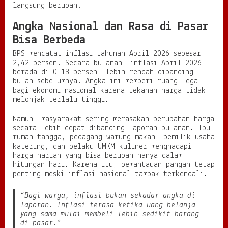
langsung berubah.
a
n
Angka Nasional dan Rasa di Pasar
W
a
Bisa Berbeda
r
BPS mencatat inflasi tahunan April 2026 sebesar
g
2,42 persen. Secara bulanan, inflasi April 2026
a
berada di 0,13 persen, lebih rendah dibanding
bulan sebelumnya. Angka ini memberi ruang lega
bagi ekonomi nasional karena tekanan harga tidak
melonjak terlalu tinggi.
Namun, masyarakat sering merasakan perubahan harga
secara lebih cepat dibanding laporan bulanan. Ibu
rumah tangga, pedagang warung makan, pemilik usaha
katering, dan pelaku UMKM kuliner menghadapi
harga harian yang bisa berubah hanya dalam
hitungan hari. Karena itu, pemantauan pangan tetap
penting meski inflasi nasional tampak terkendali.
“Bagi warga, inflasi bukan sekadar angka di
laporan. Inflasi terasa ketika uang belanja
yang sama mulai membeli lebih sedikit barang
di pasar.”