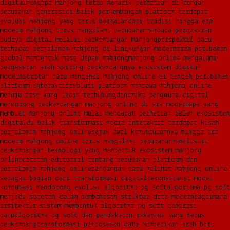
digital
mengapa mahjong tetap menarik perhatian di tengah
perubahan generasi
di balik perkembangan platform terdapat
evolusi mahjong yang terus berjalan
dari tradisi hingga era
modern mahjong terus mengalami perubahan
membaca pergeseran
budaya digital melalui perkembangan mahjong
perspektif baru
terhadap perjalanan mahjong di lingkungan modern
arah perubahan
global membentuk masa depan mahjong
mahjong online mengalami
pergeseran arah seiring berkembangnya ekosistem digital
modern
sorotan baru mengenai mahjong online di tengah perubahan
platform interaktif
evolusi platform membawa mahjong online
menuju fase yang lebih terhubung
dinamika pengguna digital
mendorong perkembangan mahjong online di era modern
apa yang
membuat mahjong online mulai mendapat perhatian dalam ekosistem
digital
di balik transformasi media interaktif terdapat kisah
perjalanan mahjong online
sejak awal kemunculannya hingga era
modern mahjong online terus mengalami perubahan
menelusuri
perkembangan teknologi yang membentuk ekosistem mahjong
online
catatan editorial tentang perubahan platform dan
perjalanan mahjong online
pandangan baru melihat mahjong online
sebagai bagian dari transformasi digital
rekonstruksi model
komputasi mendorong evolusi algoritma pg soft
algoritma pg soft
menjadi sorotan dalam pembahasan struktur data modern
bagaimana
arsitektur sistem membentuk algoritma pg soft generasi
baru
algoritma pg soft dan pendekatan rekayasa yang terus
berkembang
transformasi pemrosesan data memberikan arah baru