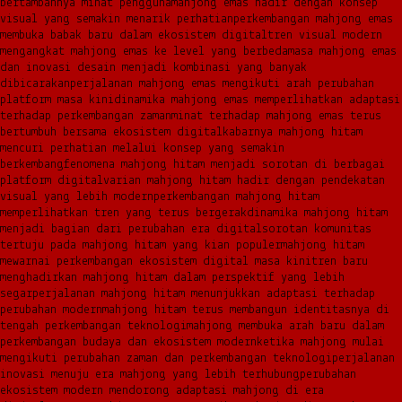
bertambahnya minat pengguna
mahjong emas hadir dengan konsep
visual yang semakin menarik perhatian
perkembangan mahjong emas
membuka babak baru dalam ekosistem digital
tren visual modern
mengangkat mahjong emas ke level yang berbeda
masa mahjong emas
dan inovasi desain menjadi kombinasi yang banyak
dibicarakan
perjalanan mahjong emas mengikuti arah perubahan
platform masa kini
dinamika mahjong emas memperlihatkan adaptasi
terhadap perkembangan zaman
minat terhadap mahjong emas terus
bertumbuh bersama ekosistem digital
kabarnya mahjong hitam
mencuri perhatian melalui konsep yang semakin
berkembang
fenomena mahjong hitam menjadi sorotan di berbagai
platform digital
varian mahjong hitam hadir dengan pendekatan
visual yang lebih modern
perkembangan mahjong hitam
memperlihatkan tren yang terus bergerak
dinamika mahjong hitam
menjadi bagian dari perubahan era digital
sorotan komunitas
tertuju pada mahjong hitam yang kian populer
mahjong hitam
mewarnai perkembangan ekosistem digital masa kini
tren baru
menghadirkan mahjong hitam dalam perspektif yang lebih
segar
perjalanan mahjong hitam menunjukkan adaptasi terhadap
perubahan modern
mahjong hitam terus membangun identitasnya di
tengah perkembangan teknologi
mahjong membuka arah baru dalam
perkembangan budaya dan ekosistem modern
ketika mahjong mulai
mengikuti perubahan zaman dan perkembangan teknologi
perjalanan
inovasi menuju era mahjong yang lebih terhubung
perubahan
ekosistem modern mendorong adaptasi mahjong di era