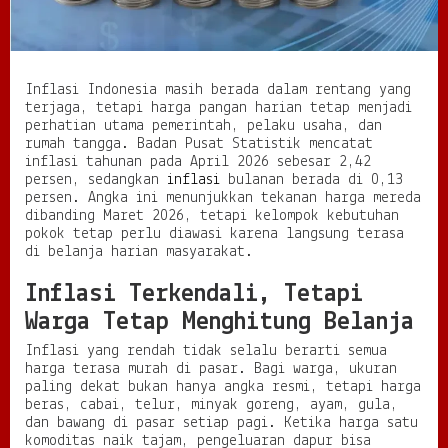
a
n
g
a
n
Inflasi Indonesia masih berada dalam rentang yang
H
terjaga, tetapi harga pangan harian tetap menjadi
a
perhatian utama pemerintah, pelaku usaha, dan
r
rumah tangga. Badan Pusat Statistik mencatat
i
inflasi tahunan pada April 2026 sebesar 2,42
a
persen, sedangkan
inflasi
bulanan berada di 0,13
n
persen. Angka ini menunjukkan tekanan harga mereda
T
dibanding Maret 2026, tetapi kelompok kebutuhan
e
pokok tetap perlu diawasi karena langsung terasa
t
di belanja harian masyarakat.
a
p
Inflasi Terkendali, Tetapi
J
Warga Tetap Menghitung Belanja
a
d
Inflasi yang rendah tidak selalu berarti semua
i
harga terasa murah di pasar. Bagi warga, ukuran
S
paling dekat bukan hanya angka resmi, tetapi harga
o
beras, cabai, telur, minyak goreng, ayam, gula,
r
dan bawang di pasar setiap pagi. Ketika harga satu
o
komoditas naik tajam, pengeluaran dapur bisa
t