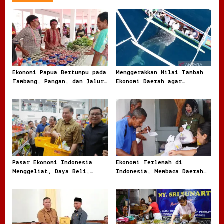
v
i
g
a
t
Ekonomi Papua Bertumpu pada
Menggerakkan Nilai Tambah
i
Tambang, Pangan, dan Jalur
Ekonomi Daerah agar
o
Perdagangan Baru
Kekayaan Lokal Tidak Pergi
Mentah
n
Pasar Ekonomi Indonesia
Ekonomi Terlemah di
Menggeliat, Daya Beli,
Indonesia, Membaca Daerah
Modal, dan Bisnis Lokal
Rentan dari Angka dan
Jadi Sorotan
Realita