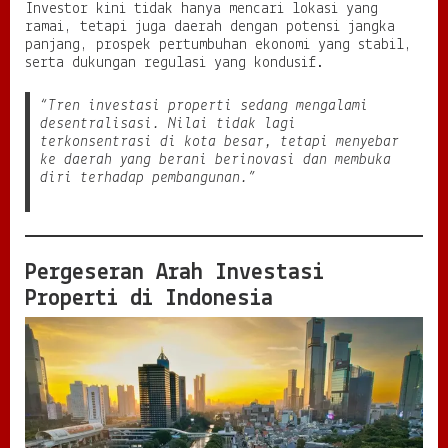
Investor kini tidak hanya mencari lokasi yang
t
ramai, tetapi juga daerah dengan potensi jangka
a
panjang, prospek pertumbuhan ekonomi yang stabil,
B
serta dukungan regulasi yang kondusif.
a
r
“Tren investasi properti sedang mengalami
u
desentralisasi. Nilai tidak lagi
P
terkonsentrasi di kota besar, tetapi menyebar
e
ke daerah yang berani berinovasi dan membuka
r
diri terhadap pembangunan.”
t
u
m
b
u
Pergeseran Arah Investasi
h
a
Properti di Indonesia
n
E
k
o
n
o
m
i