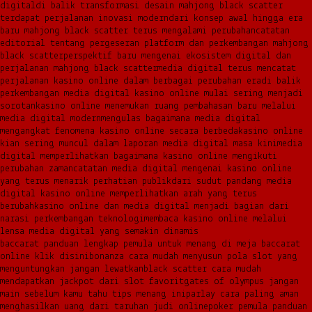
digital
di balik transformasi desain mahjong black scatter
terdapat perjalanan inovasi modern
dari konsep awal hingga era
baru mahjong black scatter terus mengalami perubahan
catatan
editorial tentang pergeseran platform dan perkembangan mahjong
black scatter
perspektif baru mengenai ekosistem digital dan
perjalanan mahjong black scatter
media digital terus mencatat
perjalanan kasino online dalam berbagai perubahan era
di balik
perkembangan media digital kasino online mulai sering menjadi
sorotan
kasino online menemukan ruang pembahasan baru melalui
media digital modern
mengulas bagaimana media digital
mengangkat fenomena kasino online secara berbeda
kasino online
kian sering muncul dalam laporan media digital masa kini
media
digital memperlihatkan bagaimana kasino online mengikuti
perubahan zaman
catatan media digital mengenai kasino online
yang terus menarik perhatian publik
dari sudut pandang media
digital kasino online memperlihatkan arah yang terus
berubah
kasino online dan media digital menjadi bagian dari
narasi perkembangan teknologi
membaca kasino online melalui
lensa media digital yang semakin dinamis
baccarat panduan lengkap pemula untuk menang di meja baccarat
online klik disini
bonanza cara mudah menyusun pola slot yang
menguntungkan jangan lewatkan
black scatter cara mudah
mendapatkan jackpot dari slot favorit
gates of olympus jangan
main sebelum kamu tahu tips menang ini
parlay cara paling aman
menghasilkan uang dari taruhan judi online
poker pemula panduan