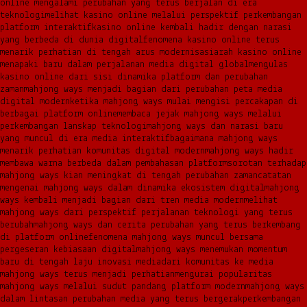
online mengalami perubahan yang terus berjalan di era
teknologi
melihat kasino online melalui perspektif perkembangan
platform interaktif
kasino online kembali hadir dengan narasi
yang berbeda di dunia digital
fenomena kasino online terus
menarik perhatian di tengah arus modernisasi
arah kasino online
menapaki baru dalam perjalanan media digital global
mengulas
kasino online dari sisi dinamika platform dan perubahan
zaman
mahjong ways menjadi bagian dari perubahan peta media
digital modern
ketika mahjong ways mulai mengisi percakapan di
berbagai platform online
membaca jejak mahjong ways melalui
perkembangan lanskap teknologi
mahjong ways dan narasi baru
yang muncul di era media interaktif
bagaimana mahjong ways
menarik perhatian komunitas digital modern
mahjong ways hadir
membawa warna berbeda dalam pembahasan platform
sorotan terhadap
mahjong ways kian meningkat di tengah perubahan zaman
catatan
mengenai mahjong ways dalam dinamika ekosistem digital
mahjong
ways kembali menjadi bagian dari tren media modern
melihat
mahjong ways dari perspektif perjalanan teknologi yang terus
berubah
mahjong ways dan cerita perubahan yang terus berkembang
di platform online
fenomena mahjong ways muncul bersama
pergeseran kebiasaan digital
mahjong ways menemukan momentum
baru di tengah laju inovasi media
dari komunitas ke media
mahjong ways terus menjadi perhatian
mengurai popularitas
mahjong ways melalui sudut pandang platform modern
mahjong ways
dalam lintasan perubahan media yang terus bergerak
perkembangan