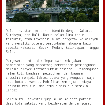
I
n
d
o
n
e
s
i
Dulu, investasi properti identik dengan Jakarta,
a
Surabaya, dan Bali. Namun dalam lima tahun
terakhir, arah investasi mulai bergerak ke wilayah
yang memiliki potensi pertumbuhan ekonomi baru
seperti Makassar, Batam, Medan, Balikpapan, hingga
Solo.
Pergeseran ini tidak lepas dari kebijakan
pemerintah yang mendorong pemerataan pembangunan
melalui proyek infrastruktur nasional. Pembangunan
jalan tol, bandara, pelabuhan, dan kawasan
industri menjadi faktor utama yang mengubah wajah
kota-kota tersebut. Mobilitas meningkat, biaya
logistik menurun, dan arus bisnis pun semakin
lancar.
Selain itu, investor juga mulai melihat potensi
dari kota satelit yang berdekatan dengan pusat