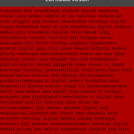
dalam menghadirkan inovasi berkualitas
ai digital menjadi kunci
analisis data pgsoft yang lebih adaptif dan berkinerja
tinggi
arah baru pengembangan platform digital mendorong
inovasi yang semakin adaptif di era teknologi modern
kisah
viral pengguna yang berhasil memanfaatkan teknologi digital
hingga mendapatkan hasil di luar ekspektasi
ai digital berhasil
membaca pola tersembunyi hasilnya bikin banyak orang
terkejut
kisah investor toko baju dari keraguan menuju
kepercayaan diri berkat strategi pragmatic play
fenomena
karakter digital yang viral sukses menarik perhatian berburu
peluang keuntungan maksimal
kecerdasan buatan dan masa depan
teknologi inovasi yang mengubah cara kita hidup
kemajuan
platform digital menjadi penggerak utama inovasi di tengah
persaingan teknologi global
artificial intelligence hadir untuk
mengoptimalkan analisis data mahjong dan meningkatkan
produktivitas
mengapa ai digital semakin diandalkan untuk
menganalisis peluang bernilai tinggi ini alasannya
mengungkap
faktor yang membuat game pgsoft tetap populer di kalangan
penggemar game digital
pgsoft memanfaatkan ai digital untuk
menciptakan analisis data yang lebih akurat dan
efisien
pragmatic play membawa gebrakan digital yang
menginspirasi perubahan dan inovasi masa depan
maju pesat
ekosistem teknologi digital membuka peluang keuntungan
fantastis bagi generasi modern
transformasi teknologi digital
membuka peluang baru melalui pengembangan platform yang lebih