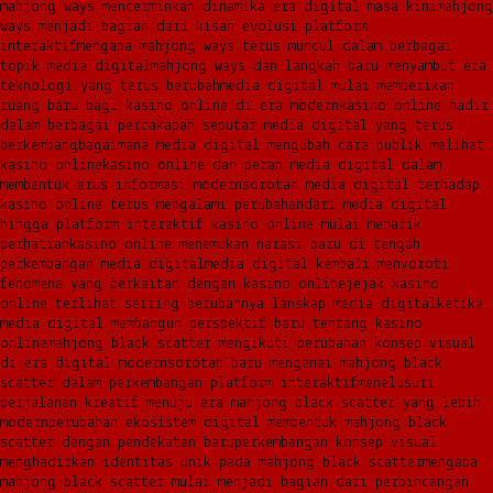
mahjong ways mencerminkan dinamika era digital masa kini
mahjong
ways menjadi bagian dari kisah evolusi platform
interaktif
mengapa mahjong ways terus muncul dalam berbagai
topik media digital
mahjong ways dan langkah baru menyambut era
teknologi yang terus berubah
media digital mulai memberikan
ruang baru bagi kasino online di era modern
kasino online hadir
dalam berbagai percakapan seputar media digital yang terus
berkembang
bagaimana media digital mengubah cara publik melihat
kasino online
kasino online dan peran media digital dalam
membentuk arus informasi modern
sorotan media digital terhadap
kasino online terus mengalami perubahan
dari media digital
hingga platform interaktif kasino online mulai menarik
perhatian
kasino online menemukan narasi baru di tengah
perkembangan media digital
media digital kembali menyoroti
fenomena yang berkaitan dengan kasino online
jejak kasino
online terlihat seiring berubahnya lanskap media digital
ketika
media digital membangun perspektif baru tentang kasino
online
mahjong black scatter mengikuti perubahan konsep visual
di era digital modern
sorotan baru mengenai mahjong black
scatter dalam perkembangan platform interaktif
menelusuri
perjalanan kreatif menuju era mahjong black scatter yang lebih
modern
perubahan ekosistem digital membentuk mahjong black
scatter dengan pendekatan baru
perkembangan konsep visual
menghadirkan identitas unik pada mahjong black scatter
mengapa
mahjong black scatter mulai menjadi bagian dari perbincangan