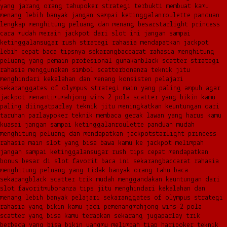
yang jarang orang tahu
poker strategi terbukti membuat kamu
menang lebih banyak jangan sampai ketinggalan
roulette panduan
lengkap menghitung peluang dan menang besar
starlight princess
cara mudah meraih jackpot dari slot ini jangan sampai
ketinggalan
sugar rush strategi rahasia mendapatkan jackpot
lebih cepat baca tipsnya sekarang
baccarat rahasia menghitung
peluang yang pemain profesional gunakan
black scatter strategi
rahasia menggunakan simbol scatter
bonanza teknik jitu
menghindari kekalahan dan menang konsisten pelajari
sekarang
gates of olympus strategi main yang paling ampuh agar
jackpot menantimu
mahjong wins 2 pola scatter yang bikin kamu
paling diingat
parlay teknik jitu meningkatkan keuntungan dari
taruhan parlay
poker teknik membaca gerak lawan yang harus kamu
kuasai jangan sampai ketinggalan
roulette panduan mudah
menghitung peluang dan mendapatkan jackpot
starlight princess
rahasia main slot yang bisa bawa kamu ke jackpot melimpah
jangan sampai ketinggalan
sugar rush tips cepat mendapatkan
bonus besar di slot favorit baca ini sekarang
baccarat rahasia
menghitung peluang yang tidak banyak orang tahu baca
sekarang
black scatter trik mudah menggandakan keuntungan dari
slot favoritmu
bonanza tips jitu menghindari kekalahan dan
menang lebih banyak pelajari sekarang
gates of olympus strategi
rahasia yang bikin kamu jadi pemenang
mahjong wins 2 pola
scatter yang bisa kamu terapkan sekarang juga
parlay trik
berbeda yang bisa bikin uangmu melimpah tiap hari
poker teknik