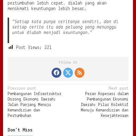
pertumbuhan lebih cepat, dialah yang akan
menikmati keuntungan lebih besar.
“Setiap kota punya ceritanya sendiri, dan di
setiap cerita itu ada peluang yang menunggu
untuk diubah menjadi keuntungan.”
Post Views:
221
Follow Us
P
Previous post
Next post
Pembangunan Infrastruktur
Peran Koperasi dalam
o
Dorong Ekonomi Daerah:
Pembangunan Ekonomi
s
Jalan Panjang Menuju
Daerah: Pilar Kolektif
Kemandirian dan
Menuju Kemandirian dan
t
Pertumbuhan
Kesejahteraan
n
Don't Miss
a