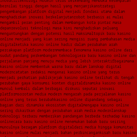
inovatif
teknologi modern terus berkembang membuka kesempatan
bernilai tinggi dengan hasil yang menjanjikan
strategi
pengembangan platform digital menjadi fondasi utama dalam
menghadirkan inovasi berkelanjutan
robot berbasis ai mulai
mengambil peran penting dalam membangun kota pintar masa
depan
revolusi teknologi masa kini menghadirkan peluang
menguntungkan dengan potensi hasil maksimal
topik baru kasino
online menjadi yang kian sering mengisi ruang pembahasan media
digital
ketika kasino online hadir dalam perubahan arah
percakapan platform modern
membaca fenomena kasino online dari
sudut pandang perkembangan teknologi
era baru kasino online dan
perjalanan panjang menuju media yang lebih interaktif
bagaimana
kasino online membentuk warna baru dalam lanskap digital
modern
catatan redaksi mengenai kasino online yang terus
menjadi perhatian publik
jejak kasino online terlihat di tengah
perubahan gaya konsumsi konten digital
dinamika kasino online
muncul kembali dalam berbagai diskusi seputar inovasi
platform
sorotan media modern mengarah pada perjalanan kasino
online yang terus berubah
kasino online dipandang sebagai
bagian dari dinamika ekosistem digital
mengapa kasino online
sering dikaitkan dengan perubahan arah media modern
lanskap
teknologi terbaru memberikan pandangan berbeda terhadap kasino
online
cara baru kasino online menemukan babak baru seiring
munculnya beragam platform digital
dari media hingga komunitas
kasino online mulai menjadi bahan perbincangan
kisah baru kasino