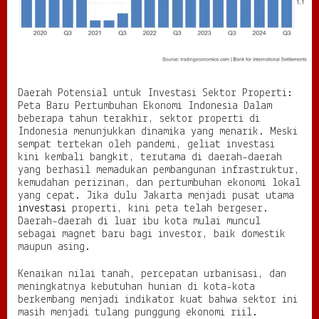
n
v
e
s
t
a
s
Daerah Potensial untuk Investasi Sektor Properti:
i
Peta Baru Pertumbuhan Ekonomi Indonesia Dalam
S
beberapa tahun terakhir, sektor properti di
e
Indonesia menunjukkan dinamika yang menarik. Meski
k
sempat tertekan oleh pandemi, geliat investasi
t
kini kembali bangkit, terutama di daerah-daerah
o
yang berhasil memadukan pembangunan infrastruktur,
r
kemudahan perizinan, dan pertumbuhan ekonomi lokal
P
yang cepat. Jika dulu Jakarta menjadi pusat utama
r
investasi
properti, kini peta telah bergeser.
o
Daerah-daerah di luar ibu kota mulai muncul
p
sebagai magnet baru bagi investor, baik domestik
e
maupun asing.
r
t
Kenaikan nilai tanah, percepatan urbanisasi, dan
i
meningkatnya kebutuhan hunian di kota-kota
:
berkembang menjadi indikator kuat bahwa sektor ini
P
masih menjadi tulang punggung ekonomi riil.
e