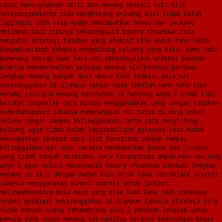
cepat meningkatkan skill dan menang berkali kali klik
sekarang
roulette cara menghitung peluang agar tidak kalah
lagi
sugar rush cara mudah mendapatkan bonus dan jackpot
melimpah baca tipsnya sekarang
wild bounty showdown cara
mengatur strategi taruhan yang efektif klik untuk tahu lebih
banyak
baccarat rahasia menghitung peluang yang bikin kamu jadi
pemenang setiap saat baca ini sekarang
black scatter panduan
praktis memaksimalkan peluang menang slot
bonanza panduan
lengkap menang banyak dari mesin slot terbaru pelajari
sekarang
gates of olympus jangan main sebelum kamu tahu tips
menang ini
ingin menang konsisten di mahjong ways 2 simak tips
berikut ini
parlay cara pintar menggandakan uang dengan taruhan
sederhana
poker rahasia memenangkan pot besar di meja poker
online jangan sampai ketinggalan
roulette cara menghitung
peluang agar tidak kalah lagi
starlight princess cara mudah
mendapatkan jackpot dari slot favoritmu jangan sampai
ketinggalan
sugar rush rahasia mendapatkan bonus dan jackpot
yang tidak banyak diketahui baca tipsnya
tips ampuh main mahjong
ways 2 agar selalu menang
wild bounty showdown panduan lengkap
menang di slot dengan mudah klik untuk tahu lebih
black scatter
rahasia menggunakan simbol scatter untuk jackpot
melimpah
bonanza pola main yang bisa buat kamu jadi pemenang
sejati pelajari sekarang
gates of olympus rahasia strategi yang
tidak banyak orang tahu
mahjong wins 2 panduan lengkap untuk
pemula yang ingin menang terus
parlay rahasia keuntungan besar