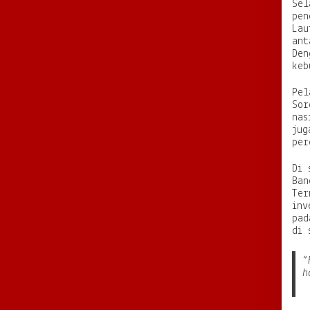
Sel
pen
Lau
ant
Den
keb
Pel
Sor
nas
jug
per
Di 
Ban
Ter
inv
pad
di 
“
h