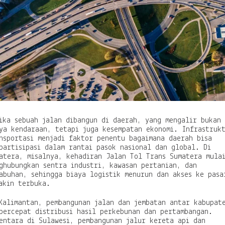
i
a
n
d
a
n
P
e
r
t
u
m
b
u
ika sebuah jalan dibangun di daerah, yang mengalir bukan
h
ya kendaraan, tetapi juga kesempatan ekonomi. Infrastruk
a
nsportasi menjadi faktor penentu bagaimana daerah bisa
n
partisipasi dalam rantai pasok nasional dan global. Di
atera, misalnya, kehadiran Jalan Tol Trans Sumatera mula
ghubungkan sentra industri, kawasan pertanian, dan
abuhan, sehingga biaya logistik menurun dan akses ke pasa
akin terbuka.
Kalimantan, pembangunan jalan dan jembatan antar kabupat
percepat distribusi hasil perkebunan dan pertambangan.
entara di Sulawesi, pembangunan jalur kereta api dan