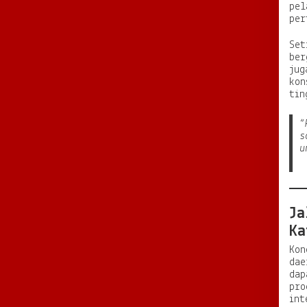
pel
per
Set
ber
jug
kon
tin
“
s
u
Ja
Ka
Kon
dae
dap
pro
int