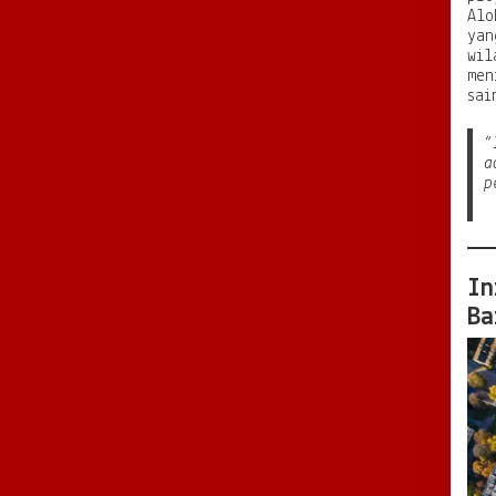
Alo
yan
wil
men
sai
“
a
p
In
Ba