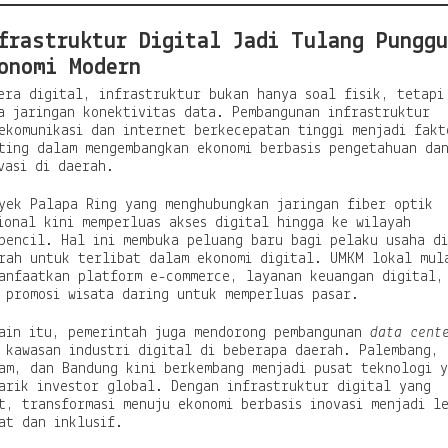
frastruktur Digital Jadi Tulang Pungg
onomi Modern
era digital, infrastruktur bukan hanya soal fisik, tetapi
a jaringan konektivitas data. Pembangunan infrastruktur
ekomunikasi dan internet berkecepatan tinggi menjadi fakt
ting dalam mengembangkan ekonomi berbasis pengetahuan da
vasi di daerah.
yek Palapa Ring yang menghubungkan jaringan fiber optik
ional kini memperluas akses digital hingga ke wilayah
pencil. Hal ini membuka peluang baru bagi pelaku usaha di
rah untuk terlibat dalam ekonomi digital. UMKM lokal mul
anfaatkan platform e-commerce, layanan keuangan digital,
 promosi wisata daring untuk memperluas pasar.
ain itu, pemerintah juga mendorong pembangunan
data cent
 kawasan industri digital di beberapa daerah. Palembang,
am, dan Bandung kini berkembang menjadi pusat teknologi 
arik investor global. Dengan infrastruktur digital yang
t, transformasi menuju ekonomi berbasis inovasi menjadi l
at dan inklusif.