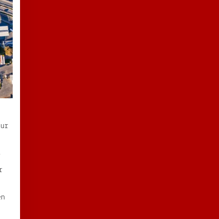
tur
i
r
en