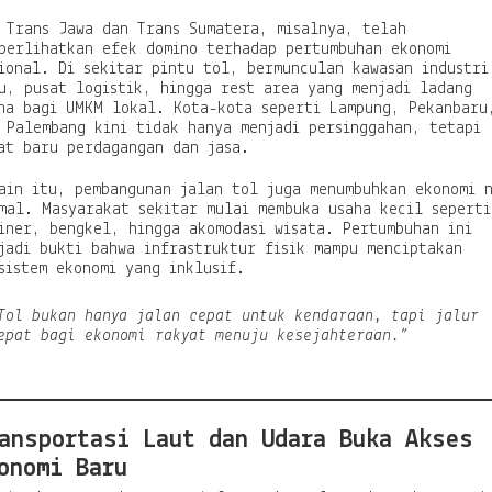
 Trans Jawa dan Trans Sumatera, misalnya, telah
perlihatkan efek domino terhadap pertumbuhan ekonomi
ional. Di sekitar pintu tol, bermunculan kawasan industri
u, pusat logistik, hingga rest area yang menjadi ladang
ha bagi UMKM lokal. Kota-kota seperti Lampung, Pekanbaru
 Palembang kini tidak hanya menjadi persinggahan, tetapi
at baru perdagangan dan jasa.
ain itu, pembangunan jalan tol juga menumbuhkan ekonomi 
mal. Masyarakat sekitar mulai membuka usaha kecil seperti
iner, bengkel, hingga akomodasi wisata. Pertumbuhan ini
jadi bukti bahwa infrastruktur fisik mampu menciptakan
sistem ekonomi yang inklusif.
Tol bukan hanya jalan cepat untuk kendaraan, tapi jalur
epat bagi ekonomi rakyat menuju kesejahteraan.”
ansportasi Laut dan Udara Buka Akses
onomi Baru