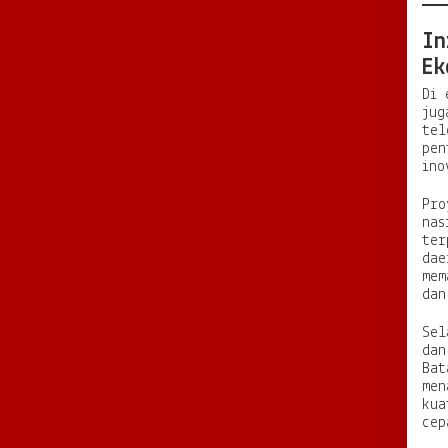
In
Ek
Di 
jug
tel
pen
ino
Pro
nas
ter
dae
mem
dan
Sel
dan
Bat
men
kua
cep