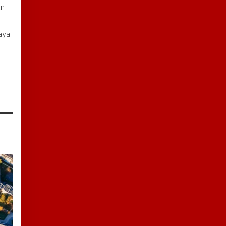
an
aya