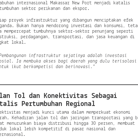
abuhan internasional Makassar New Port menjadi katalis
tumbuhan sektor perikanan dan ekspor.
iap proyek infrastruktur yang dibangun menciptakan efek
ganda. Bukan hanya mendorong investasi dan konsumsi, teta
a mempercepat tumbuhnya sektor-sektor penunjang seperti
struksi, perdagangan, transportasi, dan jasa keuangan di
gkat lokal.
Pembangunan infrastruktur sejatinya adalah investasi
osial. Ia membuka akses bagi daerah yang dulu terisolasi
ntuk ikut berkompetisi dan berinovasi.”
lan Tol dan Konektivitas Sebagai
talis Pertumbuhan Regional
ektivitas menjadi kunci utama dalam memperkuat ekonomi
rah. Kehadiran jalan tol dan jaringan transportasi yang b
at menurunkan biaya distribusi hingga 30 persen, membuat
duk lokal lebih kompetitif di pasar nasional dan
ernasional.