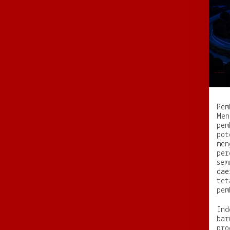
Pem
Men
pem
pot
men
per
sem
dae
tet
pem
Ind
bar
pro