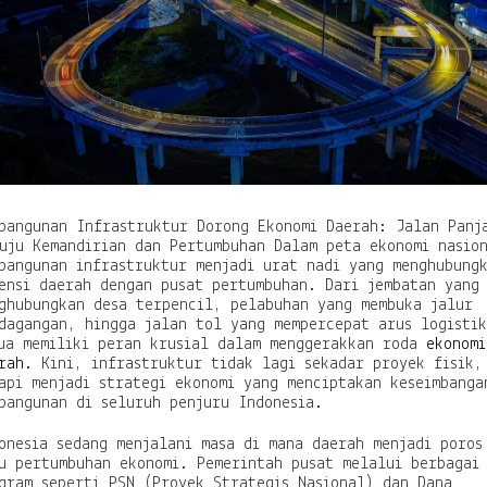
t
u
r
D
o
r
o
n
g
E
k
bangunan Infrastruktur Dorong Ekonomi Daerah: Jalan Panj
o
uju Kemandirian dan Pertumbuhan Dalam peta ekonomi nasio
n
bangunan infrastruktur menjadi urat nadi yang menghubung
o
ensi daerah dengan pusat pertumbuhan. Dari jembatan yang
m
ghubungkan desa terpencil, pelabuhan yang membuka jalur
i
dagangan, hingga jalan tol yang mempercepat arus logisti
D
ua memiliki peran krusial dalam menggerakkan roda
ekonomi
a
rah
. Kini, infrastruktur tidak lagi sekadar proyek fisik,
e
api menjadi strategi ekonomi yang menciptakan keseimbanga
r
bangunan di seluruh penjuru Indonesia.
a
h
onesia sedang menjalani masa di mana daerah menjadi poros
:
u pertumbuhan ekonomi. Pemerintah pusat melalui berbagai
J
gram seperti PSN (Proyek Strategis Nasional) dan Dana
a