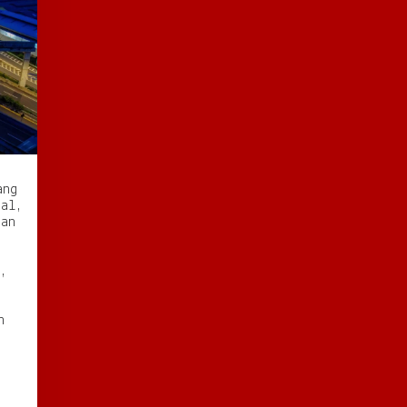
ang
nal,
kan
k,
n