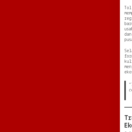
Tol
mem
reg
bar
usa
dan
pus
Sel
for
kul
men
eko
“
c
Tr
Ek