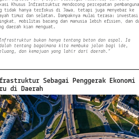
kasi Khusus Infrastruktur mendorong percepatan pembangun
l
g tidak hanya terfokus di Jawa, tetapi juga menyebar ke
a
ayah timur dan selatan. Dampaknya mulai terasa: investasi
n
ingkat, mobilitas barang dan manusia lebih efisien, dan d
P
ng daerah kian menguat.
a
n
j
Infrastruktur bukan hanya tentang beton dan aspal. Ia
a
dalah tentang bagaimana kita membuka jalan bagi ide,
n
eluang, dan kemajuan yang lahir dari daerah.”
g
M
e
n
u
frastruktur Sebagai Penggerak Ekonomi
j
ru di Daerah
u
K
e
m
a
n
d
i
r