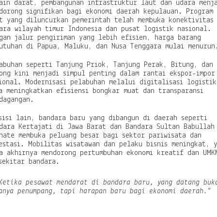
ain darat, pembangunan infrastruktur laut dan udara menj
dorong signifikan bagi ekonomi daerah kepulauan. Program
t yang diluncurkan pemerintah telah membuka konektivitas
ara wilayah timur Indonesia dan pusat logistik nasional.
gan jalur pengiriman yang lebih efisien, harga barang
utuhan di Papua, Maluku, dan Nusa Tenggara mulai menurun
abuhan seperti Tanjung Priok, Tanjung Perak, Bitung, dan
ong kini menjadi simpul penting dalam rantai ekspor-impor
ional. Modernisasi pelabuhan melalui digitalisasi logistik
a meningkatkan efisiensi bongkar muat dan transparansi
dagangan.
sisi lain, bandara baru yang dibangun di daerah seperti
dara Kertajati di Jawa Barat dan Bandara Sultan Babullah
nate membuka peluang besar bagi sektor pariwisata dan
estasi. Mobilitas wisatawan dan pelaku bisnis meningkat, 
a akhirnya mendorong pertumbuhan ekonomi kreatif dan UMK
sekitar bandara.
Ketika pesawat mendarat di bandara baru, yang datang buk
anya penumpang, tapi harapan baru bagi ekonomi daerah.”