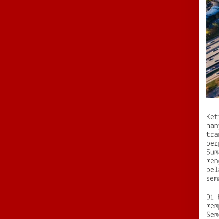
Ket
han
tra
ber
Sum
men
pel
sem
Di 
mem
Sem