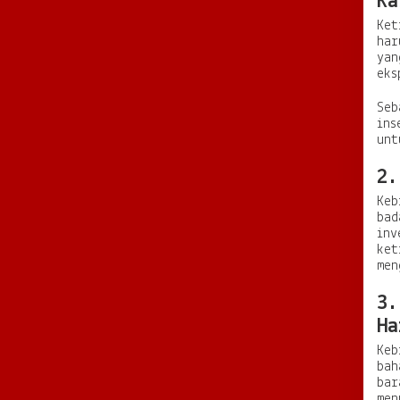
Ka
Ket
har
yan
eks
Seb
ins
unt
2.
Keb
bad
inv
ket
men
3.
Ha
Keb
bah
bar
men