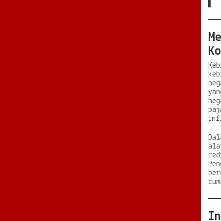
M
K
Keb
keb
neg
yan
neg
paj
inf
Dal
ala
red
Pen
ber
rum
I