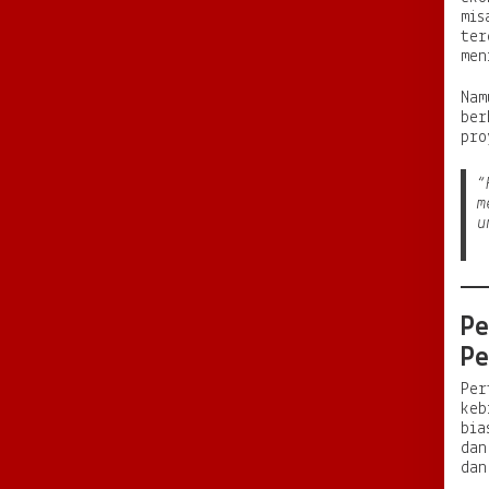
mis
ter
men
Nam
ber
pro
“
m
u
Pe
Pe
Per
keb
bia
dan
dan