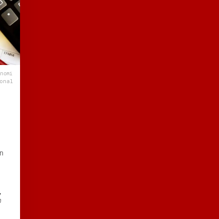
onomi
onal
n
,
h