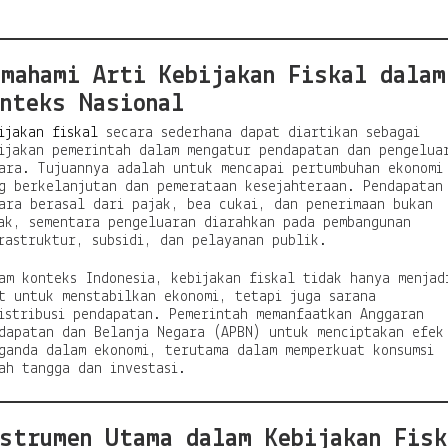
a
k
a
emahami Arti Kebijakan Fiskal dalam
r
A
onteks Nasional
r
a
ijakan fiskal
secara sederhana dapat diartikan sebagai
h
ijakan pemerintah dalam mengatur pendapatan dan pengelua
E
ara. Tujuannya adalah untuk mencapai pertumbuhan ekonomi
k
g berkelanjutan dan pemerataan kesejahteraan. Pendapatan
o
ara berasal dari pajak, bea cukai, dan penerimaan bukan
n
ak, sementara pengeluaran diarahkan pada pembangunan
o
rastruktur, subsidi, dan pelayanan publik.
m
i
am konteks Indonesia, kebijakan fiskal tidak hanya menjad
N
t untuk menstabilkan ekonomi, tetapi juga sarana
a
istribusi pendapatan. Pemerintah memanfaatkan Anggaran
s
dapatan dan Belanja Negara (APBN) untuk menciptakan efek
i
ganda dalam ekonomi, terutama dalam memperkuat konsumsi
o
ah tangga dan investasi.
n
a
l
nstrumen Utama dalam Kebijakan Fisk