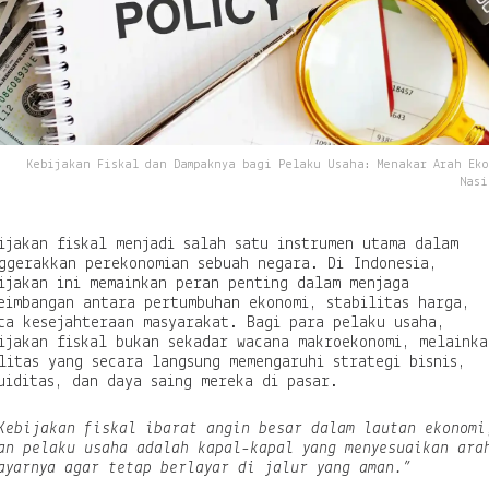
p
a
k
n
y
a
b
a
Kebijakan Fiskal dan Dampaknya bagi Pelaku Usaha: Menakar Arah Ek
g
Nasi
i
P
e
ijakan fiskal menjadi salah satu instrumen utama dalam
l
ggerakkan perekonomian sebuah negara. Di Indonesia,
a
ijakan ini memainkan peran penting dalam menjaga
k
eimbangan antara pertumbuhan ekonomi, stabilitas harga,
u
ta kesejahteraan masyarakat. Bagi para pelaku usaha,
U
ijakan fiskal bukan sekadar wacana makroekonomi, melainka
s
litas yang secara langsung memengaruhi strategi bisnis,
a
uiditas, dan daya saing mereka di pasar.
h
a
Kebijakan fiskal ibarat angin besar dalam lautan ekonomi
:
an pelaku usaha adalah kapal-kapal yang menyesuaikan ara
M
ayarnya agar tetap berlayar di jalur yang aman.”
e
n