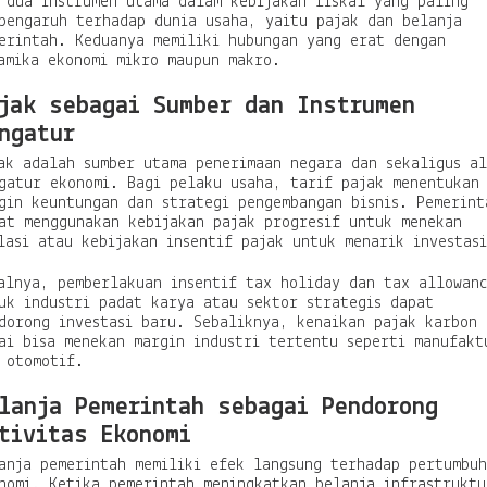
 dua instrumen utama dalam kebijakan fiskal yang paling
pengaruh terhadap dunia usaha, yaitu pajak dan belanja
erintah. Keduanya memiliki hubungan yang erat dengan
amika ekonomi mikro maupun makro.
jak sebagai Sumber dan Instrumen
ngatur
ak adalah sumber utama penerimaan negara dan sekaligus a
gatur ekonomi. Bagi pelaku usaha, tarif pajak menentukan
gin keuntungan dan strategi pengembangan bisnis. Pemerint
at menggunakan kebijakan pajak progresif untuk menekan
lasi atau kebijakan insentif pajak untuk menarik investas
alnya, pemberlakuan insentif tax holiday dan tax allowan
uk industri padat karya atau sektor strategis dapat
dorong investasi baru. Sebaliknya, kenaikan pajak karbon 
ai bisa menekan margin industri tertentu seperti manufakt
 otomotif.
lanja Pemerintah sebagai Pendorong
tivitas Ekonomi
anja pemerintah memiliki efek langsung terhadap pertumbu
nomi. Ketika pemerintah meningkatkan belanja infrastruktu