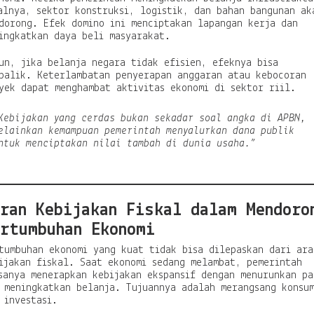
alnya, sektor konstruksi, logistik, dan bahan bangunan ak
dorong. Efek domino ini menciptakan lapangan kerja dan
ingkatkan daya beli masyarakat.
un, jika belanja negara tidak efisien, efeknya bisa
balik. Keterlambatan penyerapan anggaran atau kebocoran
yek dapat menghambat aktivitas ekonomi di sektor riil.
Kebijakan yang cerdas bukan sekadar soal angka di APBN,
elainkan kemampuan pemerintah menyalurkan dana publik
ntuk menciptakan nilai tambah di dunia usaha.”
ran Kebijakan Fiskal dalam Mendoro
rtumbuhan Ekonomi
tumbuhan ekonomi yang kuat tidak bisa dilepaskan dari ara
ijakan fiskal. Saat ekonomi sedang melambat, pemerintah
sanya menerapkan kebijakan ekspansif dengan menurunkan pa
 meningkatkan belanja. Tujuannya adalah merangsang konsum
 investasi.