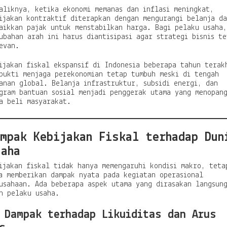
aliknya, ketika ekonomi memanas dan inflasi meningkat,
ijakan kontraktif diterapkan dengan mengurangi belanja d
aikkan pajak untuk menstabilkan harga. Bagi pelaku usaha,
ubahan arah ini harus diantisipasi agar strategi bisnis te
evan.
ijakan fiskal ekspansif di Indonesia beberapa tahun terak
bukti menjaga perekonomian tetap tumbuh meski di tengah
anan global. Belanja infrastruktur, subsidi energi, dan
gram bantuan sosial menjadi penggerak utama yang menopan
a beli masyarakat.
mpak Kebijakan Fiskal terhadap Dun
saha
ijakan fiskal tidak hanya memengaruhi kondisi makro, teta
a memberikan dampak nyata pada kegiatan operasional
usahaan. Ada beberapa aspek utama yang dirasakan langsun
h pelaku usaha.
 Dampak terhadap Likuiditas dan Arus