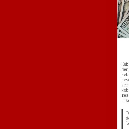
Keb
men
keb
kes
ser
keb
rea
lik
“
d
l