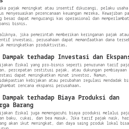
s
ika pajak meningkat atau insentif dikurangi, pelaku usaha
us menyesuaikan perencanaan keuangan mereka. Kewajiban p
g besar dapat mengurangi kas operasional dan memperlamba
pansi bisnis.
aliknya, jika pemerintah memberikan keringanan pajak atau
entif investasi, perusahaan dapat memanfaatkan dana terse
uk meningkatkan produktivitas.
 Dampak terhadap Investasi dan Ekspan
ijakan fiskal yang pro-bisnis seperti penurunan tarif paj
an, percepatan restitusi pajak, atau dukungan pembiayaan
estasi dapat meningkatkan minat investor. Namun,
idakpastian kebijakan atau perubahan regulasi mendadak bi
ghambat rencana ekspansi perusahaan.
 Dampak terhadap Biaya Produksi dan
rga Barang
ijakan fiskal juga memengaruhi biaya produksi melalui paj
an baku, cukai, dan bea masuk. Jika tarif pajak naik, ha
ang akan ikut meningkat, dan daya saing produk lokal bisa
urun.