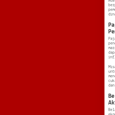
Ada
ber
pem
din
Pa
Pe
Paj
pen
mar
dap
inf
Mis
unt
men
cuk
dan
Be
Ak
Bel
eko