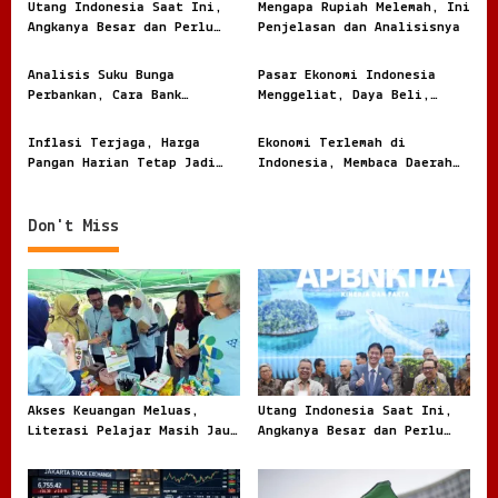
Utang Indonesia Saat Ini,
Mengapa Rupiah Melemah, Ini
a
Angkanya Besar dan Perlu
Penjelasan dan Analisisnya
t
Dibaca dengan Jernih
i
Analisis Suku Bunga
Pasar Ekonomi Indonesia
Perbankan, Cara Bank
Menggeliat, Daya Beli,
o
Menghitung Harga Uang
Modal, dan Bisnis Lokal
Nasabah
Jadi Sorotan
n
Inflasi Terjaga, Harga
Ekonomi Terlemah di
Pangan Harian Tetap Jadi
Indonesia, Membaca Daerah
Sorotan Warga
Rentan dari Angka dan
Realita
Don't Miss
Akses Keuangan Meluas,
Utang Indonesia Saat Ini,
Literasi Pelajar Masih Jauh
Angkanya Besar dan Perlu
Tertinggal
Dibaca dengan Jernih