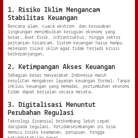
a
n
1. Risiko Iklim Mengancam
s
Stabilitas Keuangan
i
a
Bencana alam, cuaca ekstrem, dan kerusakan
l
lingkungan menimbulkan kerugian ekonomi yang
besar. Aset fisik, infrastruktur, hingga sektor
pertanian terancam. Sistem keuangan harus mampu
merespon risiko iklim agar tidak terjadi krisis
berkepanjangan.
2. Ketimpangan Akses Keuangan
Sebagian besar masyarakat Indonesia masih
kesulitan mengakses layanan keuangan formal. Tanpa
inklusi keuangan yang memadai, pertumbuhan ekonomi
tidak dapat berjalan secara merata.
3. Digitalisasi Menuntut
Perubahan Regulasi
Teknologi finansial berkembang lebih cepat
daripada regulasi. Ketidakseimbangan ini bisa
memicu risiko keamanan, penipuan, hingga