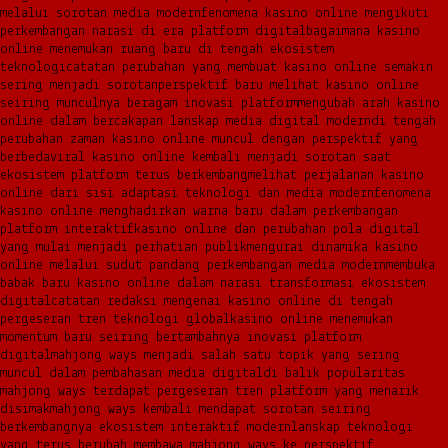
melalui sorotan media modern
fenomena kasino online mengikuti
perkembangan narasi di era platform digital
bagaimana kasino
online menemukan ruang baru di tengah ekosistem
teknologi
catatan perubahan yang membuat kasino online semakin
sering menjadi sorotan
perspektif baru melihat kasino online
seiring munculnya beragam inovasi platform
mengubah arah kasino
online dalam bercakapan lanskap media digital modern
di tengah
perubahan zaman kasino online muncul dengan perspektif yang
berbeda
viral kasino online kembali menjadi sorotan saat
ekosistem platform terus berkembang
melihat perjalanan kasino
online dari sisi adaptasi teknologi dan media modern
fenomena
kasino online menghadirkan warna baru dalam perkembangan
platform interaktif
kasino online dan perubahan pola digital
yang mulai menjadi perhatian publik
mengurai dinamika kasino
online melalui sudut pandang perkembangan media modern
membuka
babak baru kasino online dalam narasi transformasi ekosistem
digital
catatan redaksi mengenai kasino online di tengah
pergeseran tren teknologi global
kasino online menemukan
momentum baru seiring bertambahnya inovasi platform
digital
mahjong ways menjadi salah satu topik yang sering
muncul dalam pembahasan media digital
di balik popularitas
mahjong ways terdapat pergeseran tren platform yang menarik
disimak
mahjong ways kembali mendapat sorotan seiring
berkembangnya ekosistem interaktif modern
lanskap teknologi
yang terus berubah membawa mahjong ways ke perspektif