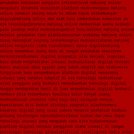
perubahan kebiasaan pengguna internet
jejak mahjong online
mengikuti dinamika ekosistem platform modern
mengapa mahjong
online semakin sering masuk ke dalam topik perkembangan
digital
mahjong online dan arah baru pembentukan komunitas di
era teknologi
fenomena mahjong online memberikan warna berbeda
pada lanskap media modern
perspektif baru melihat mahjong online
melalui perubahan tren platform
sorotan terhadap mahjong online
terus meningkat seiring berkembangnya media
perjalanan mahjong
online mengikuti irama transformasi dunia digital
mahjong
online menemukan ruang baru di tengah perubahan ekosistem
modern
transformasi digital pragmatic play menjadi inspirasi
baru dalam menghadirkan inovasi berkualitas
ai digital menjadi
kunci analisis data pgsoft yang lebih adaptif dan berkinerja
tinggi
arah baru pengembangan platform digital mendorong
inovasi yang semakin adaptif di era teknologi modern
kisah
viral pengguna yang berhasil memanfaatkan teknologi digital
hingga mendapatkan hasil di luar ekspektasi
ai digital berhasil
membaca pola tersembunyi hasilnya bikin banyak orang
terkejut
kisah investor toko baju dari keraguan menuju
kepercayaan diri berkat strategi pragmatic play
fenomena
karakter digital yang viral sukses menarik perhatian berburu
peluang keuntungan maksimal
kecerdasan buatan dan masa depan
teknologi inovasi yang mengubah cara kita hidup
kemajuan
platform digital menjadi penggerak utama inovasi di tengah
persaingan teknologi global
artificial intelligence hadir untuk