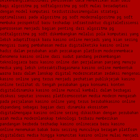
berkembang
transformasi pemrosesan data memberikan arah baru
bagi algoritma pg soft
algoritma pg soft mulai beradaptasi
dengan model komputasi terdistribusi
mengulas strategi
optimalisasi pada algoritma pg soft modern
algoritma pg soft
membuka perspektif baru terhadap infrastruktur digital
efisiensi
pemrosesan menjadi bagian penting dari algoritma pg
soft
algoritma pg soft dikembangkan melalui pola komputasi yang
lebih adaptif
topik baru kasino online menjadi yang kian sering
mengisi ruang pembahasan media digital
ketika kasino online
hadir dalam perubahan arah percakapan platform modern
membaca
fenomena kasino online dari sudut pandang perkembangan
teknologi
era baru kasino online dan perjalanan panjang menuju
media yang lebih interaktif
bagaimana kasino online membentuk
warna baru dalam lanskap digital modern
catatan redaksi mengenai
kasino online yang terus menjadi perhatian publik
jejak kasino
online terlihat di tengah perubahan gaya konsumsi konten
digital
dinamika kasino online muncul kembali dalam berbagai
diskusi seputar inovasi platform
sorotan media modern mengarah
pada perjalanan kasino online yang terus berubah
kasino online
dipandang sebagai bagian dari dinamika ekosistem
digital
mengapa kasino online sering dikaitkan dengan perubahan
arah media modern
lanskap teknologi terbaru memberikan
pandangan berbeda terhadap kasino online
cara baru kasino
online menemukan babak baru seiring munculnya beragam platform
digital
dari media hingga komunitas kasino online mulai menjadi