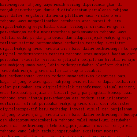
baru
mengapa mahjong ways masih sering diperbincangkan di
tengah perkembangan dunia digital
catatan perjalanan mahjong
ways dalam mengikuti dinamika platform masa kini
fenomena
mahjong ways memperlihatkan perubahan arah narasi di era
digital
mahjong ways hadir dalam berbagai diskusi mengenai
perkembangan media modern
membaca perkembangan mahjong ways
melalui sudut pandang inovasi dan adaptasi
jejak mahjong ways
terlihat seiring bertambahnya perhatian terhadap ekosistem
digital
mahjong emas membuka arah baru dalam perkembangan konsep
digital modern
sorotan terbaru mahjong emas menjadi bagian dari
perubahan ekosistem visual
menjelajahi perjalanan kreatif menuju
era mahjong emas yang lebih modern
perubahan platform digital
membentuk mahjong emas dalam lanskap interaktif
baru
perkembangan konsep modern menghadirkan identitas baru
bagi mahjong emas
mengapa mahjong emas mulai mendapat perhatian
dalam perubahan era digital
dibalik transformasi visual mahjong
emas terdapat perjalanan kreatif yang panjang
dari konsep awal
mahjong emas hingga perkembangan era modern saat ini
catatan
editorial melihat perubahan mahjong emas dari sisi ekosistem
digital
perspektif baru terhadap inovasi visual dan perjalanan
mahjong emas
mahjong membuka arah baru dalam perkembangan budaya
dan ekosistem modern
ketika mahjong mulai mengikuti perubahan
zaman dan perkembangan teknologi
perjalanan inovasi menuju era
mahjong yang lebih terhubung
perubahan ekosistem modern
mendorong adaptasi mahjong di era digital
mengapa mahjong tetap