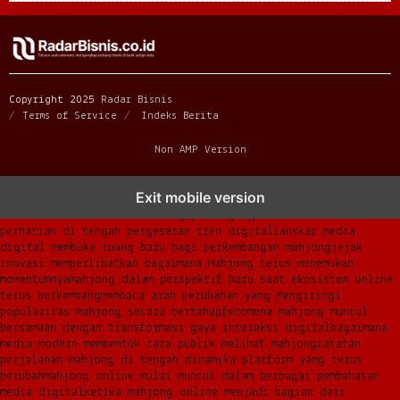
Copyright 2025
Radar Bisnis
Terms of Service
Indeks Berita
Non AMP Version
mahjong menjadi sorotan dalam perubahan pola interaksi digital
Exit mobile version
masa kini
dari komunitas hingga platform mahjong membangun
narasi baru di era modern
mengapa mahjong kembali mencuri
perhatian di tengah pergeseran tren digital
lanskap media
digital membuka ruang baru bagi perkembangan mahjong
jejak
inovasi memperlihatkan bagaimana mahjong terus menemukan
momentumnya
mahjong dalam perspektif baru saat ekosistem online
terus berkembang
membaca arah perubahan yang mengiringi
popularitas mahjong secara bertahap
fenomena mahjong muncul
bersamaan dengan transformasi gaya interaksi digital
bagaimana
media modern membentuk cara publik melihat mahjong
catatan
perjalanan mahjong di tengah dinamika platform yang terus
berubah
mahjong online mulai muncul dalam berbagai pembahasan
media digital
ketika mahjong online menjadi bagian dari