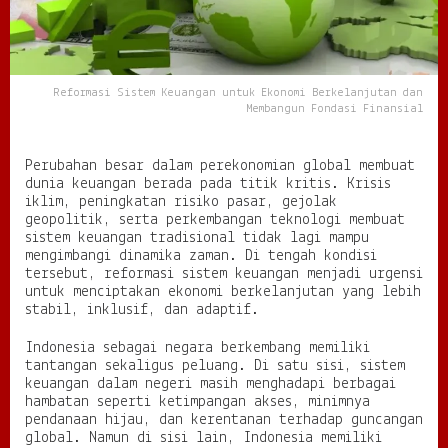
a
n
u
n
t
Reformasi Sistem Keuangan untuk Ekonomi Berkelanjutan dan
u
Membangun Fondasi Finansial
k
E
k
Perubahan besar dalam perekonomian global membuat
o
dunia keuangan berada pada titik kritis. Krisis
n
iklim, peningkatan risiko pasar, gejolak
o
geopolitik, serta perkembangan teknologi membuat
m
sistem keuangan tradisional tidak lagi mampu
i
mengimbangi dinamika zaman. Di tengah kondisi
B
tersebut, reformasi sistem keuangan menjadi urgensi
e
untuk menciptakan ekonomi berkelanjutan yang lebih
r
stabil, inklusif, dan adaptif.
k
e
Indonesia sebagai negara berkembang memiliki
l
tantangan sekaligus peluang. Di satu sisi, sistem
a
keuangan dalam negeri masih menghadapi berbagai
n
hambatan seperti ketimpangan akses, minimnya
j
pendanaan hijau, dan kerentanan terhadap guncangan
u
global. Namun di sisi lain, Indonesia memiliki
t