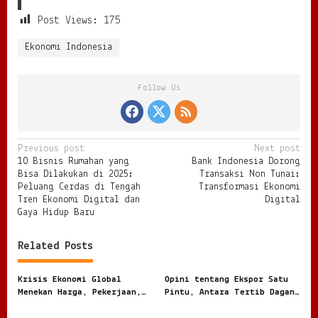
Post Views:
175
Ekonomi Indonesia
Follow Us
P
Previous post
Next post
10 Bisnis Rumahan yang
Bank Indonesia Dorong
o
Bisa Dilakukan di 2025:
Transaksi Non Tunai:
s
Peluang Cerdas di Tengah
Transformasi Ekonomi
Tren Ekonomi Digital dan
Digital
t
Gaya Hidup Baru
n
Related Posts
a
v
Krisis Ekonomi Global
Opini tentang Ekspor Satu
i
Menekan Harga, Pekerjaan,
Pintu, Antara Tertib Dagang
dan Daya Beli Masyarakat
dan Risiko Terlalu Terpusat
g