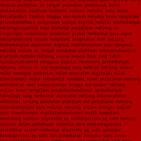
menarik perhatian di tengah perubahan generasi
di balik
perkembangan platform terdapat evolusi mahjong yang terus
berjalan
dari tradisi hingga era modern mahjong terus mengalami
perubahan
membaca pergeseran budaya digital melalui perkembangan
mahjong
perspektif baru terhadap perjalanan mahjong di
lingkungan modern
arah perubahan global membentuk masa depan
mahjong
mahjong online mengalami pergeseran arah seiring
berkembangnya ekosistem digital modern
sorotan baru mengenai
mahjong online di tengah perubahan platform interaktif
evolusi
platform membawa mahjong online menuju fase yang lebih
terhubung
dinamika pengguna digital mendorong perkembangan
mahjong online di era modern
apa yang membuat mahjong online
mulai mendapat perhatian dalam ekosistem digital
di balik
transformasi media interaktif terdapat kisah perjalanan mahjong
online
sejak awal kemunculannya hingga era modern mahjong
online terus mengalami perubahan
menelusuri perkembangan
teknologi yang membentuk ekosistem mahjong online
catatan
editorial tentang perubahan platform dan perjalanan mahjong
online
pandangan baru melihat mahjong online sebagai bagian
dari transformasi digital
rekonstruksi model komputasi
mendorong evolusi algoritma pg soft
algoritma pg soft menjadi
sorotan dalam pembahasan struktur data modern
bagaimana
arsitektur sistem membentuk algoritma pg soft generasi
baru
algoritma pg soft dan pendekatan rekayasa yang terus