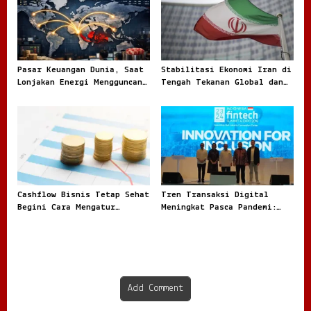
Pasar Keuangan Dunia, Saat
Stabilitasi Ekonomi Iran di
Lonjakan Energi Mengguncang
Tengah Tekanan Global dan
Arah Investasi Global
Dinamika Internal
Cashflow Bisnis Tetap Sehat
Tren Transaksi Digital
Begini Cara Mengatur
Meningkat Pasca Pandemi:
Keuangan Agar Tidak
Fenomena Baru dalam Ekonomi
Tercampur Uang Pribadi
Modern
Add Comment