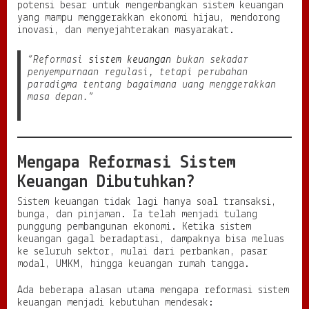
potensi besar untuk mengembangkan sistem keuangan
a
yang mampu menggerakkan ekonomi hijau, mendorong
n
inovasi, dan menyejahterakan masyarakat.
d
a
“Reformasi
sistem keuangan
bukan sekadar
n
penyempurnaan regulasi, tetapi perubahan
M
paradigma tentang bagaimana uang menggerakkan
e
masa depan.”
m
b
a
n
g
Mengapa Reformasi Sistem
u
n
Keuangan Dibutuhkan?
F
o
Sistem keuangan tidak lagi hanya soal transaksi,
n
bunga, dan pinjaman. Ia telah menjadi tulang
d
punggung pembangunan ekonomi. Ketika sistem
a
keuangan gagal beradaptasi, dampaknya bisa meluas
s
ke seluruh sektor, mulai dari perbankan, pasar
i
modal, UMKM, hingga keuangan rumah tangga.
F
i
Ada beberapa alasan utama mengapa reformasi sistem
n
keuangan menjadi kebutuhan mendesak: