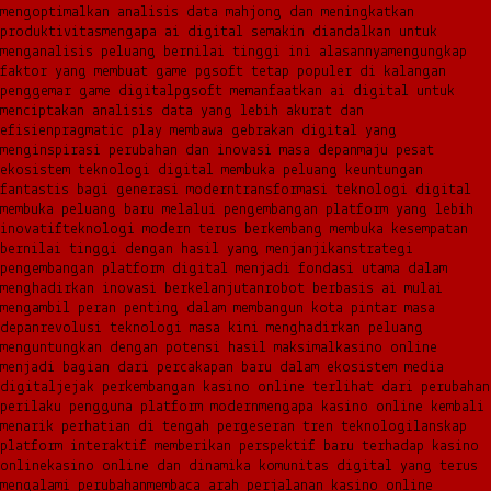
mengoptimalkan analisis data mahjong dan meningkatkan
produktivitas
mengapa ai digital semakin diandalkan untuk
menganalisis peluang bernilai tinggi ini alasannya
mengungkap
faktor yang membuat game pgsoft tetap populer di kalangan
penggemar game digital
pgsoft memanfaatkan ai digital untuk
menciptakan analisis data yang lebih akurat dan
efisien
pragmatic play membawa gebrakan digital yang
menginspirasi perubahan dan inovasi masa depan
maju pesat
ekosistem teknologi digital membuka peluang keuntungan
fantastis bagi generasi modern
transformasi teknologi digital
membuka peluang baru melalui pengembangan platform yang lebih
inovatif
teknologi modern terus berkembang membuka kesempatan
bernilai tinggi dengan hasil yang menjanjikan
strategi
pengembangan platform digital menjadi fondasi utama dalam
menghadirkan inovasi berkelanjutan
robot berbasis ai mulai
mengambil peran penting dalam membangun kota pintar masa
depan
revolusi teknologi masa kini menghadirkan peluang
menguntungkan dengan potensi hasil maksimal
kasino online
menjadi bagian dari percakapan baru dalam ekosistem media
digital
jejak perkembangan kasino online terlihat dari perubahan
perilaku pengguna platform modern
mengapa kasino online kembali
menarik perhatian di tengah pergeseran tren teknologi
lanskap
platform interaktif memberikan perspektif baru terhadap kasino
online
kasino online dan dinamika komunitas digital yang terus
mengalami perubahan
membaca arah perjalanan kasino online