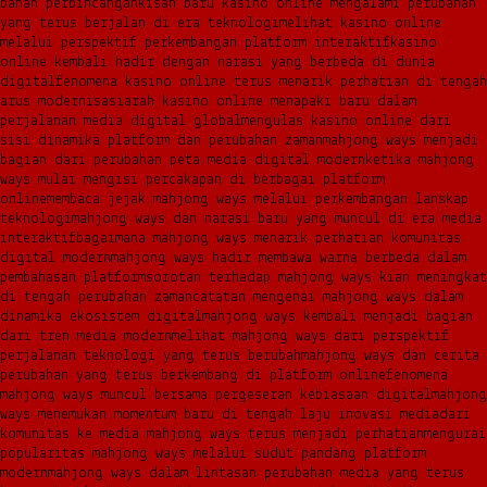
bahan perbincangan
kisah baru kasino online mengalami perubahan
yang terus berjalan di era teknologi
melihat kasino online
melalui perspektif perkembangan platform interaktif
kasino
online kembali hadir dengan narasi yang berbeda di dunia
digital
fenomena kasino online terus menarik perhatian di tengah
arus modernisasi
arah kasino online menapaki baru dalam
perjalanan media digital global
mengulas kasino online dari
sisi dinamika platform dan perubahan zaman
mahjong ways menjadi
bagian dari perubahan peta media digital modern
ketika mahjong
ways mulai mengisi percakapan di berbagai platform
online
membaca jejak mahjong ways melalui perkembangan lanskap
teknologi
mahjong ways dan narasi baru yang muncul di era media
interaktif
bagaimana mahjong ways menarik perhatian komunitas
digital modern
mahjong ways hadir membawa warna berbeda dalam
pembahasan platform
sorotan terhadap mahjong ways kian meningkat
di tengah perubahan zaman
catatan mengenai mahjong ways dalam
dinamika ekosistem digital
mahjong ways kembali menjadi bagian
dari tren media modern
melihat mahjong ways dari perspektif
perjalanan teknologi yang terus berubah
mahjong ways dan cerita
perubahan yang terus berkembang di platform online
fenomena
mahjong ways muncul bersama pergeseran kebiasaan digital
mahjong
ways menemukan momentum baru di tengah laju inovasi media
dari
komunitas ke media mahjong ways terus menjadi perhatian
mengurai
popularitas mahjong ways melalui sudut pandang platform
modern
mahjong ways dalam lintasan perubahan media yang terus