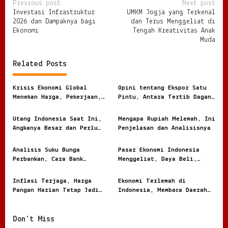
P
Previous post
Next post
Investasi Infrastruktur
UMKM Jogja yang Terkenal
o
2026 dan Dampaknya bagi
dan Terus Menggeliat di
s
Ekonomi
Tengah Kreativitas Anak
Muda
t
n
Related Posts
a
v
Krisis Ekonomi Global
Opini tentang Ekspor Satu
Menekan Harga, Pekerjaan,
Pintu, Antara Tertib Dagang
i
dan Daya Beli Masyarakat
dan Risiko Terlalu Terpusat
g
Utang Indonesia Saat Ini,
Mengapa Rupiah Melemah, Ini
Angkanya Besar dan Perlu
Penjelasan dan Analisisnya
a
Dibaca dengan Jernih
t
Analisis Suku Bunga
Pasar Ekonomi Indonesia
i
Perbankan, Cara Bank
Menggeliat, Daya Beli,
Menghitung Harga Uang
Modal, dan Bisnis Lokal
o
Nasabah
Jadi Sorotan
Inflasi Terjaga, Harga
Ekonomi Terlemah di
n
Pangan Harian Tetap Jadi
Indonesia, Membaca Daerah
Sorotan Warga
Rentan dari Angka dan
Realita
Don't Miss