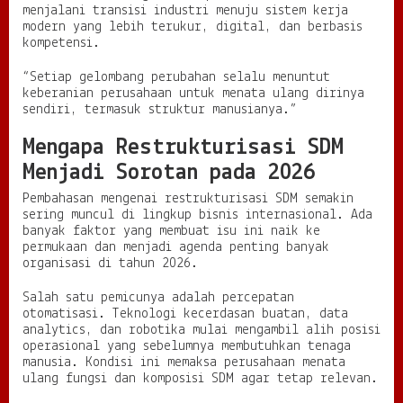
menjalani transisi industri menuju sistem kerja
u
modern yang lebih terukur, digital, dan berbasis
D
kompetensi.
u
n
“Setiap gelombang perubahan selalu menuntut
i
keberanian perusahaan untuk menata ulang dirinya
a
sendiri, termasuk struktur manusianya.”
K
e
Mengapa Restrukturisasi SDM
r
j
Menjadi Sorotan pada 2026
a
Pembahasan mengenai restrukturisasi SDM semakin
sering muncul di lingkup bisnis internasional. Ada
banyak faktor yang membuat isu ini naik ke
permukaan dan menjadi agenda penting banyak
organisasi di tahun 2026.
Salah satu pemicunya adalah percepatan
otomatisasi. Teknologi kecerdasan buatan, data
analytics, dan robotika mulai mengambil alih posisi
operasional yang sebelumnya membutuhkan tenaga
manusia. Kondisi ini memaksa perusahaan menata
ulang fungsi dan komposisi SDM agar tetap relevan.