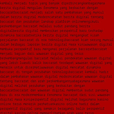
kembali menjadi topik yang banyak diperbincangkan
bagaimana
berita digital mengulas fenomena yang berkaitan dengan
baccarat
baccarat menjadi salah satu pembahasan yang muncul
dalam berita digital modern
catatan berita digital tentang
baccarat dan perubahan lanskap platform online
mengikuti
perkembangan baccarat melalui sudut pandang berita
digital
berita digital memberikan perspektif baru terhadap
dinamika baccarat
ketika berita digital mengangkat kisah
perjalanan baccarat di era teknologi
baccarat kian sering muncul
dalam berbagai laporan berita digital masa kini
wawasan digital
membuka perspektif baru mengenai perjalanan baccarat
baccarat
menjadi bagian dari wawasan digital yang terus
berkembang
mengulas baccarat melalui pendekatan wawasan digital
yang lebih luas
di balik baccarat terdapat wawasan digital yang
menarik untuk dicermati
wawasan digital mencatat dinamika
baccarat di tengah perubahan teknologi
baccarat kembali hadir
dalam pembahasan wawasan digital modern
catatan wawasan digital
tentang baccarat dan arah perkembangannya
bagaimana wawasan
digital melihat perubahan yang berkaitan dengan
baccarat
baccarat dan wawasan digital membentuk sudut pandang
baru di era modern
membaca fenomena baccarat dari sisi wawasan
digital masa kini
perspektif digital melihat bagaimana kasino
online terus menarik perhatian
kasino online hadir dalam
perspektif digital yang semakin beragam
di balik perspektif
digital kasino online memperlihatkan arah yang terus