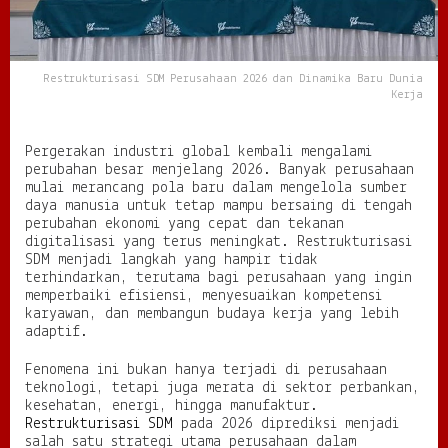
u
s
a
h
Restrukturisasi SDM Perusahaan 2026 dan Dinamika Baru Dunia
a
Kerja
a
n
2
Pergerakan industri global kembali mengalami
0
perubahan besar menjelang 2026. Banyak perusahaan
2
mulai merancang pola baru dalam mengelola sumber
6
daya manusia untuk tetap mampu bersaing di tengah
d
perubahan ekonomi yang cepat dan tekanan
a
digitalisasi yang terus meningkat. Restrukturisasi
n
SDM menjadi langkah yang hampir tidak
D
terhindarkan, terutama bagi perusahaan yang ingin
i
memperbaiki efisiensi, menyesuaikan kompetensi
n
karyawan, dan membangun budaya kerja yang lebih
a
adaptif.
m
i
Fenomena ini bukan hanya terjadi di perusahaan
k
teknologi, tetapi juga merata di sektor perbankan,
a
kesehatan, energi, hingga manufaktur.
B
Restrukturisasi SDM
pada 2026 diprediksi menjadi
a
salah satu strategi utama perusahaan dalam
r