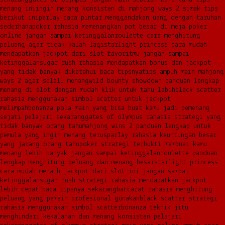
menang ini
ingin menang konsisten di mahjong ways 2 simak tips
berikut ini
parlay cara pintar menggandakan uang dengan taruhan
sederhana
poker rahasia memenangkan pot besar di meja poker
online jangan sampai ketinggalan
roulette cara menghitung
peluang agar tidak kalah lagi
starlight princess cara mudah
mendapatkan jackpot dari slot favoritmu jangan sampai
ketinggalan
sugar rush rahasia mendapatkan bonus dan jackpot
yang tidak banyak diketahui baca tipsnya
tips ampuh main mahjong
ways 2 agar selalu menang
wild bounty showdown panduan lengkap
menang di slot dengan mudah klik untuk tahu lebih
black scatter
rahasia menggunakan simbol scatter untuk jackpot
melimpah
bonanza pola main yang bisa buat kamu jadi pemenang
sejati pelajari sekarang
gates of olympus rahasia strategi yang
tidak banyak orang tahu
mahjong wins 2 panduan lengkap untuk
pemula yang ingin menang terus
parlay rahasia keuntungan besar
yang jarang orang tahu
poker strategi terbukti membuat kamu
menang lebih banyak jangan sampai ketinggalan
roulette panduan
lengkap menghitung peluang dan menang besar
starlight princess
cara mudah meraih jackpot dari slot ini jangan sampai
ketinggalan
sugar rush strategi rahasia mendapatkan jackpot
lebih cepat baca tipsnya sekarang
baccarat rahasia menghitung
peluang yang pemain profesional gunakan
black scatter strategi
rahasia menggunakan simbol scatter
bonanza teknik jitu
menghindari kekalahan dan menang konsisten pelajari