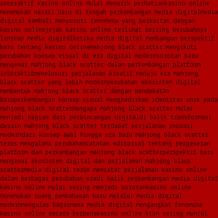
interaktif kasino online mulai menarik perhatian
kasino online
menemukan narasi baru di tengah perkembangan media digital
media
digital kembali menyoroti fenomena yang berkaitan dengan
kasino online
jejak kasino online terlihat seiring berubahnya
lanskap media digital
ketika media digital membangun perspektif
baru tentang kasino online
mahjong black scatter mengikuti
perubahan konsep visual di era digital modern
sorotan baru
mengenai mahjong black scatter dalam perkembangan platform
interaktif
menelusuri perjalanan kreatif menuju era mahjong
black scatter yang lebih modern
perubahan ekosistem digital
membentuk mahjong black scatter dengan pendekatan
baru
perkembangan konsep visual menghadirkan identitas unik pada
mahjong black scatter
mengapa mahjong black scatter mulai
menjadi bagian dari perbincangan digital
di balik transformasi
desain mahjong black scatter terdapat perjalanan inovasi
modern
dari konsep awal hingga era baru mahjong black scatter
terus mengalami perubahan
catatan editorial tentang pergeseran
platform dan perkembangan mahjong black scatter
perspektif baru
mengenai ekosistem digital dan perjalanan mahjong black
scatter
media digital terus mencatat perjalanan kasino online
dalam berbagai perubahan era
di balik perkembangan media digital
kasino online mulai sering menjadi sorotan
kasino online
menemukan ruang pembahasan baru melalui media digital
modern
mengulas bagaimana media digital mengangkat fenomena
kasino online secara berbeda
kasino online kian sering muncul