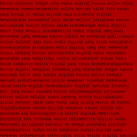
kasino online
di tengah arus media digital kasino online mulai
menemukan momentumnya
kasino online menjadi salah satu narasi
yang muncul di media digital masa kini
media digital
menghadirkan perspektif lain dalam melihat perjalanan kasino
online
jejak kasino online dalam perkembangan media digital
masih terus menarik disimak
ketika media digital mengikuti
perubahan yang membawa kasino online ke perhatian publik
kasino
online dilihat dari sisi media digital yang terus menciptakan
inovasi
catatan perjalanan media digital yang ikut membentuk
narasi tentang kasino online
berita digital mulai menyoroti
perubahan yang mengiringi kasino online
kasino online hadir
dalam rangkaian berita digital yang terus berkembang
bagaimana
berita digital mengulas fenomena yang berkaitan dengan kasino
online
di balik arus berita digital kasino online kembali
menjadi perhatian
kasino online mewarnai sejumlah pembahasan
dalam berita digital modern
berita digital mencatat dinamika
baru yang muncul bersama kasino online
mengikuti perjalanan
kasino online melalui sudut pandang berita digital
kasino
online menjadi salah satu topik yang sering muncul di berita
digital
catatan berita digital mengenai kasino online dan
perubahan era teknologi
ketika berita digital memberikan
perspektif baru terhadap kasino online
berita digital mulai
menyoroti perjalanan baccarat di tengah perubahan platform
modern
baccarat hadir dalam rangkaian berita digital yang
membahas perkembangan teknologi
di balik berita digital baccarat