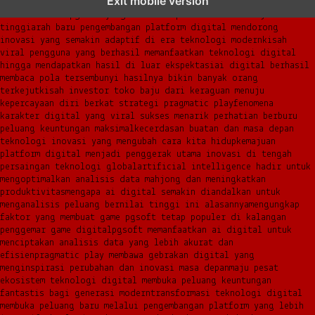
Exit mobile version
dalam menghadirkan inovasi berkualitas
ai digital menjadi kunci
analisis data pgsoft yang lebih adaptif dan berkinerja
tinggi
arah baru pengembangan platform digital mendorong
inovasi yang semakin adaptif di era teknologi modern
kisah
viral pengguna yang berhasil memanfaatkan teknologi digital
hingga mendapatkan hasil di luar ekspektasi
ai digital berhasil
membaca pola tersembunyi hasilnya bikin banyak orang
terkejut
kisah investor toko baju dari keraguan menuju
kepercayaan diri berkat strategi pragmatic play
fenomena
karakter digital yang viral sukses menarik perhatian berburu
peluang keuntungan maksimal
kecerdasan buatan dan masa depan
teknologi inovasi yang mengubah cara kita hidup
kemajuan
platform digital menjadi penggerak utama inovasi di tengah
persaingan teknologi global
artificial intelligence hadir untuk
mengoptimalkan analisis data mahjong dan meningkatkan
produktivitas
mengapa ai digital semakin diandalkan untuk
menganalisis peluang bernilai tinggi ini alasannya
mengungkap
faktor yang membuat game pgsoft tetap populer di kalangan
penggemar game digital
pgsoft memanfaatkan ai digital untuk
menciptakan analisis data yang lebih akurat dan
efisien
pragmatic play membawa gebrakan digital yang
menginspirasi perubahan dan inovasi masa depan
maju pesat
ekosistem teknologi digital membuka peluang keuntungan
fantastis bagi generasi modern
transformasi teknologi digital
membuka peluang baru melalui pengembangan platform yang lebih