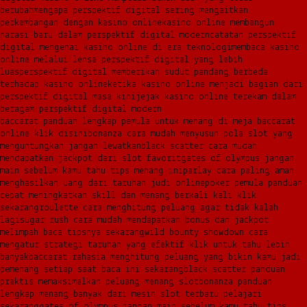
berubah
mengapa perspektif digital sering mengaitkan
perkembangan dengan kasino online
kasino online membangun
narasi baru dalam perspektif digital modern
catatan perspektif
digital mengenai kasino online di era teknologi
membaca kasino
online melalui lensa perspektif digital yang lebih
luas
perspektif digital memberikan sudut pandang berbeda
terhadap kasino online
ketika kasino online menjadi bagian dari
perspektif digital masa kini
jejak kasino online terekam dalam
beragam perspektif digital modern
baccarat panduan lengkap pemula untuk menang di meja baccarat
online klik disini
bonanza cara mudah menyusun pola slot yang
menguntungkan jangan lewatkan
black scatter cara mudah
mendapatkan jackpot dari slot favorit
gates of olympus jangan
main sebelum kamu tahu tips menang ini
parlay cara paling aman
menghasilkan uang dari taruhan judi online
poker pemula panduan
cepat meningkatkan skill dan menang berkali kali klik
sekarang
roulette cara menghitung peluang agar tidak kalah
lagi
sugar rush cara mudah mendapatkan bonus dan jackpot
melimpah baca tipsnya sekarang
wild bounty showdown cara
mengatur strategi taruhan yang efektif klik untuk tahu lebih
banyak
baccarat rahasia menghitung peluang yang bikin kamu jadi
pemenang setiap saat baca ini sekarang
black scatter panduan
praktis memaksimalkan peluang menang slot
bonanza panduan
lengkap menang banyak dari mesin slot terbaru pelajari
sekarang
gates of olympus jangan main sebelum kamu tahu tips