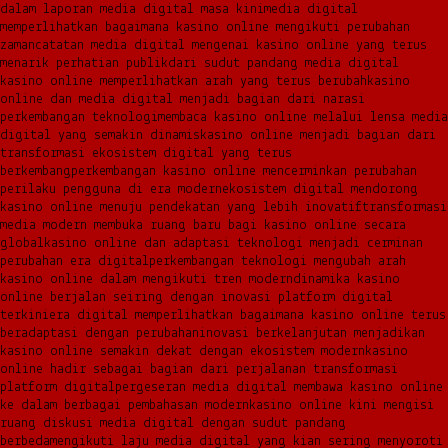
dalam laporan media digital masa kini
media digital
memperlihatkan bagaimana kasino online mengikuti perubahan
zaman
catatan media digital mengenai kasino online yang terus
menarik perhatian publik
dari sudut pandang media digital
kasino online memperlihatkan arah yang terus berubah
kasino
online dan media digital menjadi bagian dari narasi
perkembangan teknologi
membaca kasino online melalui lensa media
digital yang semakin dinamis
kasino online menjadi bagian dari
transformasi ekosistem digital yang terus
berkembang
perkembangan kasino online mencerminkan perubahan
perilaku pengguna di era modern
ekosistem digital mendorong
kasino online menuju pendekatan yang lebih inovatif
transformasi
media modern membuka ruang baru bagi kasino online secara
global
kasino online dan adaptasi teknologi menjadi cerminan
perubahan era digital
perkembangan teknologi mengubah arah
kasino online dalam mengikuti tren modern
dinamika kasino
online berjalan seiring dengan inovasi platform digital
terkini
era digital memperlihatkan bagaimana kasino online terus
beradaptasi dengan perubahan
inovasi berkelanjutan menjadikan
kasino online semakin dekat dengan ekosistem modern
kasino
online hadir sebagai bagian dari perjalanan transformasi
platform digital
pergeseran media digital membawa kasino online
ke dalam berbagai pembahasan modern
kasino online kini mengisi
ruang diskusi media digital dengan sudut pandang
berbeda
mengikuti laju media digital yang kian sering menyoroti