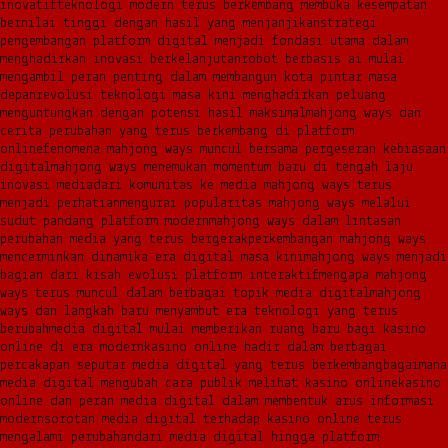
inovatif
teknologi modern terus berkembang membuka kesempatan
bernilai tinggi dengan hasil yang menjanjikan
strategi
pengembangan platform digital menjadi fondasi utama dalam
menghadirkan inovasi berkelanjutan
robot berbasis ai mulai
mengambil peran penting dalam membangun kota pintar masa
depan
revolusi teknologi masa kini menghadirkan peluang
menguntungkan dengan potensi hasil maksimal
mahjong ways dan
cerita perubahan yang terus berkembang di platform
online
fenomena mahjong ways muncul bersama pergeseran kebiasaan
digital
mahjong ways menemukan momentum baru di tengah laju
inovasi media
dari komunitas ke media mahjong ways terus
menjadi perhatian
mengurai popularitas mahjong ways melalui
sudut pandang platform modern
mahjong ways dalam lintasan
perubahan media yang terus bergerak
perkembangan mahjong ways
mencerminkan dinamika era digital masa kini
mahjong ways menjadi
bagian dari kisah evolusi platform interaktif
mengapa mahjong
ways terus muncul dalam berbagai topik media digital
mahjong
ways dan langkah baru menyambut era teknologi yang terus
berubah
media digital mulai memberikan ruang baru bagi kasino
online di era modern
kasino online hadir dalam berbagai
percakapan seputar media digital yang terus berkembang
bagaimana
media digital mengubah cara publik melihat kasino online
kasino
online dan peran media digital dalam membentuk arus informasi
modern
sorotan media digital terhadap kasino online terus
mengalami perubahan
dari media digital hingga platform