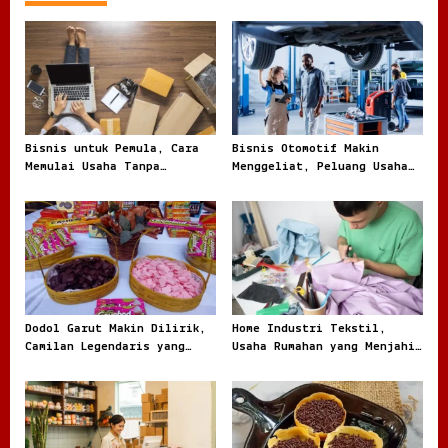
Bisnis untuk Pemula, Cara
Bisnis Otomotif Makin
Memulai Usaha Tanpa
Menggeliat, Peluang Usaha
Terjebak Modal Besar
dari Bengkel hingga Jual
Beli Kendaraan
Dodol Garut Makin Dilirik,
Home Industri Tekstil,
Camilan Legendaris yang
Usaha Rumahan yang Menjahit
Jadi Ladang Bisnis UMKM
Peluang Besar dari Kain