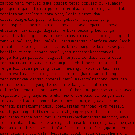
faktor yang membuat game pgsoft tetap populer di kalangan
penggemar game digital
pgsoft memanfaatkan ai digital untuk
menciptakan analisis data yang lebih akurat dan
efisien
pragmatic play membawa gebrakan digital yang
menginspirasi perubahan dan inovasi masa depan
maju pesat
ekosistem teknologi digital membuka peluang keuntungan
fantastis bagi generasi modern
transformasi teknologi digital
membuka peluang baru melalui pengembangan platform yang lebih
inovatif
teknologi modern terus berkembang membuka kesempatan
bernilai tinggi dengan hasil yang menjanjikan
strategi
pengembangan platform digital menjadi fondasi utama dalam
menghadirkan inovasi berkelanjutan
robot berbasis ai mulai
mengambil peran penting dalam membangun kota pintar masa
depan
revolusi teknologi masa kini menghadirkan peluang
menguntungkan dengan potensi hasil maksimal
mahjong ways dan
cerita perubahan yang terus berkembang di platform
online
fenomena mahjong ways muncul bersama pergeseran kebiasaan
digital
mahjong ways menemukan momentum baru di tengah laju
inovasi media
dari komunitas ke media mahjong ways terus
menjadi perhatian
mengurai popularitas mahjong ways melalui
sudut pandang platform modern
mahjong ways dalam lintasan
perubahan media yang terus bergerak
perkembangan mahjong ways
mencerminkan dinamika era digital masa kini
mahjong ways menjadi
bagian dari kisah evolusi platform interaktif
mengapa mahjong
ways terus muncul dalam berbagai topik media digital
mahjong