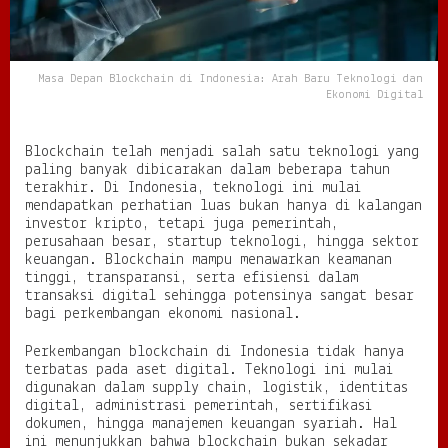
I
n
d
o
Masa Depan Blockchain di Indonesia: Arah Baru Teknologi dan
n
Ekonomi Digital
e
s
i
Blockchain telah menjadi salah satu teknologi yang
a
paling banyak dibicarakan dalam beberapa tahun
:
terakhir. Di Indonesia, teknologi ini mulai
A
mendapatkan perhatian luas bukan hanya di kalangan
r
investor kripto, tetapi juga pemerintah,
a
perusahaan besar, startup teknologi, hingga sektor
h
keuangan. Blockchain mampu menawarkan keamanan
B
tinggi, transparansi, serta efisiensi dalam
a
transaksi digital sehingga potensinya sangat besar
r
bagi perkembangan ekonomi nasional.
u
T
Perkembangan blockchain di Indonesia tidak hanya
e
terbatas pada aset digital. Teknologi ini mulai
k
digunakan dalam supply chain, logistik, identitas
n
digital, administrasi pemerintah, sertifikasi
o
dokumen, hingga manajemen keuangan syariah. Hal
l
ini menunjukkan bahwa blockchain bukan sekadar
o