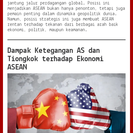
a
jantung jalur perdagangan global. Posisi ini
n
menjadikan ASEAN bukan hanya penonton, tetapi juga
g
pemain penting dalam dinamika geopolitik dunia.
B
Namun, posisi strategis ini juga membuat ASEAN
a
rentan terhadap tekanan dari berbagai arah baik
r
ekonomi, politik, maupun keamanan.
u
Dampak Ketegangan AS dan
Tiongkok terhadap Ekonomi
ASEAN