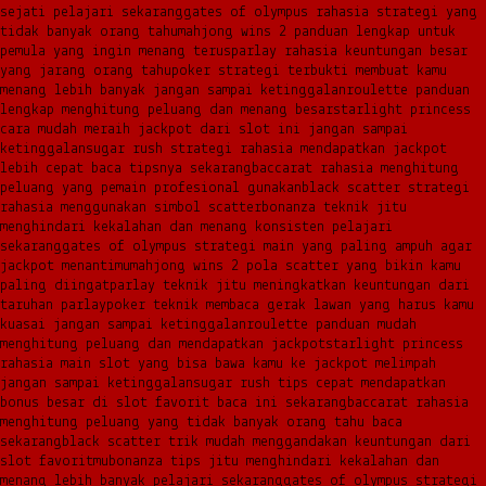
sejati pelajari sekarang
gates of olympus rahasia strategi yang
tidak banyak orang tahu
mahjong wins 2 panduan lengkap untuk
pemula yang ingin menang terus
parlay rahasia keuntungan besar
yang jarang orang tahu
poker strategi terbukti membuat kamu
menang lebih banyak jangan sampai ketinggalan
roulette panduan
lengkap menghitung peluang dan menang besar
starlight princess
cara mudah meraih jackpot dari slot ini jangan sampai
ketinggalan
sugar rush strategi rahasia mendapatkan jackpot
lebih cepat baca tipsnya sekarang
baccarat rahasia menghitung
peluang yang pemain profesional gunakan
black scatter strategi
rahasia menggunakan simbol scatter
bonanza teknik jitu
menghindari kekalahan dan menang konsisten pelajari
sekarang
gates of olympus strategi main yang paling ampuh agar
jackpot menantimu
mahjong wins 2 pola scatter yang bikin kamu
paling diingat
parlay teknik jitu meningkatkan keuntungan dari
taruhan parlay
poker teknik membaca gerak lawan yang harus kamu
kuasai jangan sampai ketinggalan
roulette panduan mudah
menghitung peluang dan mendapatkan jackpot
starlight princess
rahasia main slot yang bisa bawa kamu ke jackpot melimpah
jangan sampai ketinggalan
sugar rush tips cepat mendapatkan
bonus besar di slot favorit baca ini sekarang
baccarat rahasia
menghitung peluang yang tidak banyak orang tahu baca
sekarang
black scatter trik mudah menggandakan keuntungan dari
slot favoritmu
bonanza tips jitu menghindari kekalahan dan
menang lebih banyak pelajari sekarang
gates of olympus strategi