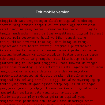
transformasi digital pragmatic play menjadi inspirasi baru
Exit mobile version
dalam menghadirkan inovasi berkualitas
ai digital menjadi kunci
analisis data pgsoft yang lebih adaptif dan berkinerja
tinggi
arah baru pengembangan platform digital mendorong
inovasi yang semakin adaptif di era teknologi modern
kisah
viral pengguna yang berhasil memanfaatkan teknologi digital
hingga mendapatkan hasil di luar ekspektasi
ai digital berhasil
membaca pola tersembunyi hasilnya bikin banyak orang
terkejut
kisah investor toko baju dari keraguan menuju
kepercayaan diri berkat strategi pragmatic play
fenomena
karakter digital yang viral sukses menarik perhatian berburu
peluang keuntungan maksimal
kecerdasan buatan dan masa depan
teknologi inovasi yang mengubah cara kita hidup
kemajuan
platform digital menjadi penggerak utama inovasi di tengah
persaingan teknologi global
artificial intelligence hadir untuk
mengoptimalkan analisis data mahjong dan meningkatkan
produktivitas
mengapa ai digital semakin diandalkan untuk
menganalisis peluang bernilai tinggi ini alasannya
mengungkap
faktor yang membuat game pgsoft tetap populer di kalangan
penggemar game digital
pgsoft memanfaatkan ai digital untuk
menciptakan analisis data yang lebih akurat dan
efisien
pragmatic play membawa gebrakan digital yang
menginspirasi perubahan dan inovasi masa depan
maju pesat