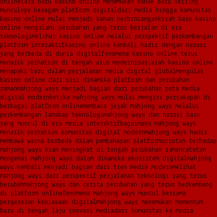
online
cara baru kasino online menemukan babak baru seiring
munculnya beragam platform digital
dari media hingga komunitas
kasino online mulai menjadi bahan perbincangan
kisah baru kasino
online mengalami perubahan yang terus berjalan di era
teknologi
melihat kasino online melalui perspektif perkembangan
platform interaktif
kasino online kembali hadir dengan narasi
yang berbeda di dunia digital
fenomena kasino online terus
menarik perhatian di tengah arus modernisasi
arah kasino online
menapaki baru dalam perjalanan media digital global
mengulas
kasino online dari sisi dinamika platform dan perubahan
zaman
mahjong ways menjadi bagian dari perubahan peta media
digital modern
ketika mahjong ways mulai mengisi percakapan di
berbagai platform online
membaca jejak mahjong ways melalui
perkembangan lanskap teknologi
mahjong ways dan narasi baru
yang muncul di era media interaktif
bagaimana mahjong ways
menarik perhatian komunitas digital modern
mahjong ways hadir
membawa warna berbeda dalam pembahasan platform
sorotan terhadap
mahjong ways kian meningkat di tengah perubahan zaman
catatan
mengenai mahjong ways dalam dinamika ekosistem digital
mahjong
ways kembali menjadi bagian dari tren media modern
melihat
mahjong ways dari perspektif perjalanan teknologi yang terus
berubah
mahjong ways dan cerita perubahan yang terus berkembang
di platform online
fenomena mahjong ways muncul bersama
pergeseran kebiasaan digital
mahjong ways menemukan momentum
baru di tengah laju inovasi media
dari komunitas ke media