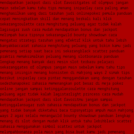
mendapatkan jackpot dari slot favorit
gates of olympus jangan
main sebelum kamu tahu tips menang ini
parlay cara paling aman
menghasilkan uang dari taruhan judi online
poker pemula panduan
cepat meningkatkan skill dan menang berkali kali klik
sekarang
roulette cara menghitung peluang agar tidak kalah
lagi
sugar rush cara mudah mendapatkan bonus dan jackpot
melimpah baca tipsnya sekarang
wild bounty showdown cara
mengatur strategi taruhan yang efektif klik untuk tahu lebih
banyak
baccarat rahasia menghitung peluang yang bikin kamu jadi
pemenang setiap saat baca ini sekarang
black scatter panduan
praktis memaksimalkan peluang menang slot
bonanza panduan
lengkap menang banyak dari mesin slot terbaru pelajari
sekarang
gates of olympus jangan main sebelum kamu tahu tips
menang ini
ingin menang konsisten di mahjong ways 2 simak tips
berikut ini
parlay cara pintar menggandakan uang dengan taruhan
sederhana
poker rahasia memenangkan pot besar di meja poker
online jangan sampai ketinggalan
roulette cara menghitung
peluang agar tidak kalah lagi
starlight princess cara mudah
mendapatkan jackpot dari slot favoritmu jangan sampai
ketinggalan
sugar rush rahasia mendapatkan bonus dan jackpot
yang tidak banyak diketahui baca tipsnya
tips ampuh main mahjong
ways 2 agar selalu menang
wild bounty showdown panduan lengkap
menang di slot dengan mudah klik untuk tahu lebih
black scatter
rahasia menggunakan simbol scatter untuk jackpot
melimpah
bonanza pola main yang bisa buat kamu jadi pemenang