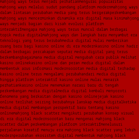
mahjong ways terus menjadi perhatian
mengurai popularitas
mahjong ways melalui sudut pandang platform modern
mahjong ways
dalam lintasan perubahan media yang terus bergerak
perkembangan
mahjong ways mencerminkan dinamika era digital masa kini
mahjong
ways menjadi bagian dari kisah evolusi platform
interaktif
mengapa mahjong ways terus muncul dalam berbagai
topik media digital
mahjong ways dan langkah baru menyambut era
teknologi yang terus berubah
media digital mulai memberikan
ruang baru bagi kasino online di era modern
kasino online hadir
dalam berbagai percakapan seputar media digital yang terus
berkembang
bagaimana media digital mengubah cara publik melihat
kasino online
kasino online dan peran media digital dalam
membentuk arus informasi modern
sorotan media digital terhadap
kasino online terus mengalami perubahan
dari media digital
hingga platform interaktif kasino online mulai menarik
perhatian
kasino online menemukan narasi baru di tengah
perkembangan media digital
media digital kembali menyoroti
fenomena yang berkaitan dengan kasino online
jejak kasino
online terlihat seiring berubahnya lanskap media digital
ketika
media digital membangun perspektif baru tentang kasino
online
mahjong black scatter mengikuti perubahan konsep visual
di era digital modern
sorotan baru mengenai mahjong black
scatter dalam perkembangan platform interaktif
menelusuri
perjalanan kreatif menuju era mahjong black scatter yang lebih
modern
perubahan ekosistem digital membentuk mahjong black