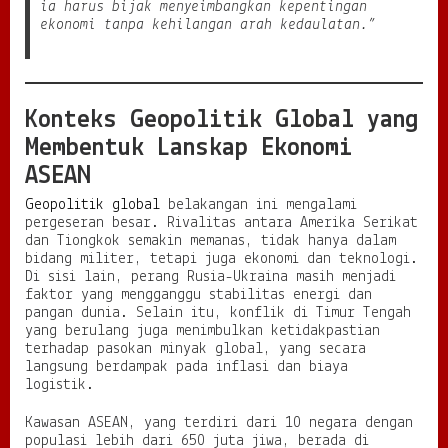
ia harus bijak menyeimbangkan kepentingan
a
ekonomi tanpa kehilangan arah kedaulatan.”
r
a
K
e
t
Konteks Geopolitik Global yang
i
Membentuk Lanskap Ekonomi
d
a
ASEAN
k
p
Geopolitik global
belakangan ini mengalami
a
pergeseran besar. Rivalitas antara Amerika Serikat
s
dan Tiongkok semakin memanas, tidak hanya dalam
t
bidang militer, tetapi juga ekonomi dan teknologi.
i
Di sisi lain, perang Rusia-Ukraina masih menjadi
a
faktor yang mengganggu stabilitas energi dan
n
pangan dunia. Selain itu, konflik di Timur Tengah
d
yang berulang juga menimbulkan ketidakpastian
a
terhadap pasokan minyak global, yang secara
n
langsung berdampak pada inflasi dan biaya
P
logistik.
e
l
Kawasan ASEAN, yang terdiri dari 10 negara dengan
u
populasi lebih dari 650 juta jiwa, berada di