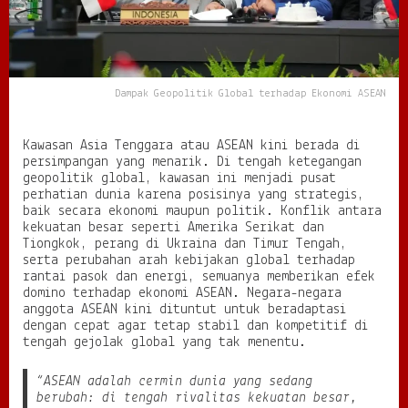
l
t
e
r
h
Dampak Geopolitik Global terhadap Ekonomi ASEAN
a
d
a
Kawasan Asia Tenggara atau ASEAN kini berada di
p
persimpangan yang menarik. Di tengah ketegangan
E
geopolitik global, kawasan ini menjadi pusat
k
perhatian dunia karena posisinya yang strategis,
o
baik secara ekonomi maupun politik. Konflik antara
n
kekuatan besar seperti Amerika Serikat dan
o
Tiongkok, perang di Ukraina dan Timur Tengah,
m
serta perubahan arah kebijakan global terhadap
i
rantai pasok dan energi, semuanya memberikan efek
A
domino terhadap ekonomi ASEAN. Negara-negara
S
anggota ASEAN kini dituntut untuk beradaptasi
E
dengan cepat agar tetap stabil dan kompetitif di
A
tengah gejolak global yang tak menentu.
N
:
A
“ASEAN adalah cermin dunia yang sedang
n
berubah: di tengah rivalitas kekuatan besar,
t