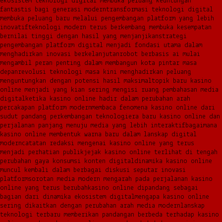
ekosistem teknologi digital membuka peluang keuntungan
fantastis bagi generasi modern
transformasi teknologi digital
membuka peluang baru melalui pengembangan platform yang lebih
inovatif
teknologi modern terus berkembang membuka kesempatan
bernilai tinggi dengan hasil yang menjanjikan
strategi
pengembangan platform digital menjadi fondasi utama dalam
menghadirkan inovasi berkelanjutan
robot berbasis ai mulai
mengambil peran penting dalam membangun kota pintar masa
depan
revolusi teknologi masa kini menghadirkan peluang
menguntungkan dengan potensi hasil maksimal
topik baru kasino
online menjadi yang kian sering mengisi ruang pembahasan media
digital
ketika kasino online hadir dalam perubahan arah
percakapan platform modern
membaca fenomena kasino online dari
sudut pandang perkembangan teknologi
era baru kasino online dan
perjalanan panjang menuju media yang lebih interaktif
bagaimana
kasino online membentuk warna baru dalam lanskap digital
modern
catatan redaksi mengenai kasino online yang terus
menjadi perhatian publik
jejak kasino online terlihat di tengah
perubahan gaya konsumsi konten digital
dinamika kasino online
muncul kembali dalam berbagai diskusi seputar inovasi
platform
sorotan media modern mengarah pada perjalanan kasino
online yang terus berubah
kasino online dipandang sebagai
bagian dari dinamika ekosistem digital
mengapa kasino online
sering dikaitkan dengan perubahan arah media modern
lanskap
teknologi terbaru memberikan pandangan berbeda terhadap kasino