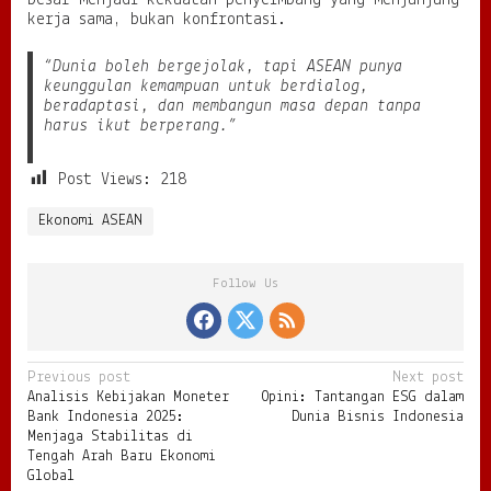
kerja sama, bukan konfrontasi.
“Dunia boleh bergejolak, tapi ASEAN punya
keunggulan kemampuan untuk berdialog,
beradaptasi, dan membangun masa depan tanpa
harus ikut berperang.”
Post Views:
218
Ekonomi ASEAN
Follow Us
P
Previous post
Next post
Analisis Kebijakan Moneter
Opini: Tantangan ESG dalam
o
Bank Indonesia 2025:
Dunia Bisnis Indonesia
s
Menjaga Stabilitas di
Tengah Arah Baru Ekonomi
t
Global