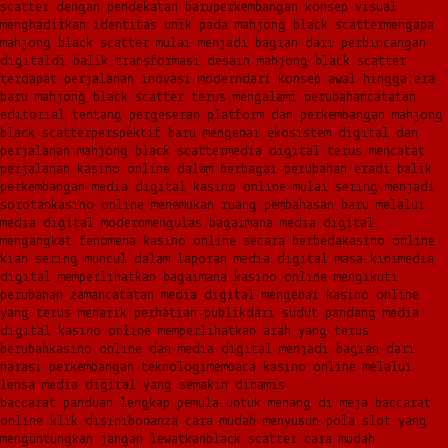
scatter dengan pendekatan baru
perkembangan konsep visual
menghadirkan identitas unik pada mahjong black scatter
mengapa
mahjong black scatter mulai menjadi bagian dari perbincangan
digital
di balik transformasi desain mahjong black scatter
terdapat perjalanan inovasi modern
dari konsep awal hingga era
baru mahjong black scatter terus mengalami perubahan
catatan
editorial tentang pergeseran platform dan perkembangan mahjong
black scatter
perspektif baru mengenai ekosistem digital dan
perjalanan mahjong black scatter
media digital terus mencatat
perjalanan kasino online dalam berbagai perubahan era
di balik
perkembangan media digital kasino online mulai sering menjadi
sorotan
kasino online menemukan ruang pembahasan baru melalui
media digital modern
mengulas bagaimana media digital
mengangkat fenomena kasino online secara berbeda
kasino online
kian sering muncul dalam laporan media digital masa kini
media
digital memperlihatkan bagaimana kasino online mengikuti
perubahan zaman
catatan media digital mengenai kasino online
yang terus menarik perhatian publik
dari sudut pandang media
digital kasino online memperlihatkan arah yang terus
berubah
kasino online dan media digital menjadi bagian dari
narasi perkembangan teknologi
membaca kasino online melalui
lensa media digital yang semakin dinamis
baccarat panduan lengkap pemula untuk menang di meja baccarat
online klik disini
bonanza cara mudah menyusun pola slot yang
menguntungkan jangan lewatkan
black scatter cara mudah