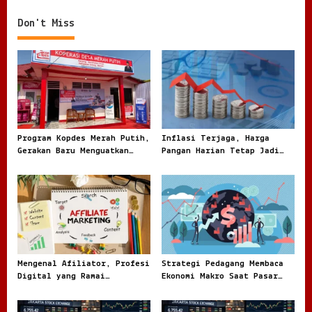
n
Don't Miss
a
v
i
g
a
t
Program Kopdes Merah Putih,
Inflasi Terjaga, Harga
i
Gerakan Baru Menguatkan
Pangan Harian Tetap Jadi
o
Ekonomi Desa dari Akar
Sorotan Warga
Rumput
n
Mengenal Afiliator, Profesi
Strategi Pedagang Membaca
Digital yang Ramai
Ekonomi Makro Saat Pasar
Dibicarakan di Dunia Online
Tidak Pernah Benar Benar
Tenang