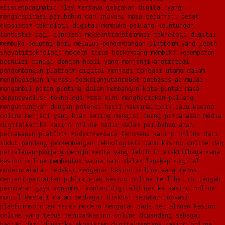
efisien
pragmatic play membawa gebrakan digital yang
menginspirasi perubahan dan inovasi masa depan
maju pesat
ekosistem teknologi digital membuka peluang keuntungan
fantastis bagi generasi modern
transformasi teknologi digital
membuka peluang baru melalui pengembangan platform yang lebih
inovatif
teknologi modern terus berkembang membuka kesempatan
bernilai tinggi dengan hasil yang menjanjikan
strategi
pengembangan platform digital menjadi fondasi utama dalam
menghadirkan inovasi berkelanjutan
robot berbasis ai mulai
mengambil peran penting dalam membangun kota pintar masa
depan
revolusi teknologi masa kini menghadirkan peluang
menguntungkan dengan potensi hasil maksimal
topik baru kasino
online menjadi yang kian sering mengisi ruang pembahasan media
digital
ketika kasino online hadir dalam perubahan arah
percakapan platform modern
membaca fenomena kasino online dari
sudut pandang perkembangan teknologi
era baru kasino online dan
perjalanan panjang menuju media yang lebih interaktif
bagaimana
kasino online membentuk warna baru dalam lanskap digital
modern
catatan redaksi mengenai kasino online yang terus
menjadi perhatian publik
jejak kasino online terlihat di tengah
perubahan gaya konsumsi konten digital
dinamika kasino online
muncul kembali dalam berbagai diskusi seputar inovasi
platform
sorotan media modern mengarah pada perjalanan kasino
online yang terus berubah
kasino online dipandang sebagai
bagian dari dinamika ekosistem digital
mengapa kasino online