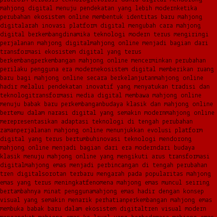
mahjong digital menuju pendekatan yang lebih modern
ketika
perubahan ekosistem online membentuk identitas baru mahjong
digital
arah inovasi platform digital mengubah cara mahjong
digital berkembang
dinamika teknologi modern terus mengiringi
perjalanan mahjong digital
mahjong online menjadi bagian dari
transformasi ekosistem digital yang terus
berkembang
perkembangan mahjong online mencerminkan perubahan
perilaku pengguna era modern
ekosistem digital memberikan ruang
baru bagi mahjong online secara berkelanjutan
mahjong online
hadir melalui pendekatan inovatif yang menyatukan tradisi dan
teknologi
transformasi media digital membawa mahjong online
menuju babak baru perkembangan
budaya klasik dan mahjong online
bertemu dalam narasi digital yang semakin modern
mahjong online
merepresentasikan adaptasi teknologi di tengah perubahan
zaman
perjalanan mahjong online menunjukkan evolusi platform
digital yang terus bertumbuh
inovasi teknologi mendorong
mahjong online menjadi bagian dari era modern
dari budaya
klasik menuju mahjong online yang mengikuti arus transformasi
digital
mahjong emas menjadi perbincangan di tengah perubahan
tren digital
sorotan terbaru mengarah pada popularitas mahjong
emas yang terus meningkat
fenomena mahjong emas muncul seiring
bertambahnya minat pengguna
mahjong emas hadir dengan konsep
visual yang semakin menarik perhatian
perkembangan mahjong emas
membuka babak baru dalam ekosistem digital
tren visual modern