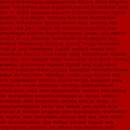
seiring berkembangnya media
perjalanan mahjong online mengikuti
irama transformasi dunia digital
mahjong online menemukan ruang
baru di tengah perubahan ekosistem modern
transformasi digital
pragmatic play menjadi inspirasi baru dalam menghadirkan
inovasi berkualitas
ai digital menjadi kunci analisis data
pgsoft yang lebih adaptif dan berkinerja tinggi
arah baru
pengembangan platform digital mendorong inovasi yang semakin
adaptif di era teknologi modern
kisah viral pengguna yang
berhasil memanfaatkan teknologi digital hingga mendapatkan
hasil di luar ekspektasi
ai digital berhasil membaca pola
tersembunyi hasilnya bikin banyak orang terkejut
kisah investor
toko baju dari keraguan menuju kepercayaan diri berkat strategi
pragmatic play
fenomena karakter digital yang viral sukses
menarik perhatian berburu peluang keuntungan maksimal
kecerdasan
buatan dan masa depan teknologi inovasi yang mengubah cara
kita hidup
kemajuan platform digital menjadi penggerak utama
inovasi di tengah persaingan teknologi global
artificial
intelligence hadir untuk mengoptimalkan analisis data mahjong
dan meningkatkan produktivitas
mengapa ai digital semakin
diandalkan untuk menganalisis peluang bernilai tinggi ini
alasannya
mengungkap faktor yang membuat game pgsoft tetap
populer di kalangan penggemar game digital
pgsoft memanfaatkan
ai digital untuk menciptakan analisis data yang lebih akurat
dan efisien
pragmatic play membawa gebrakan digital yang
menginspirasi perubahan dan inovasi masa depan
maju pesat