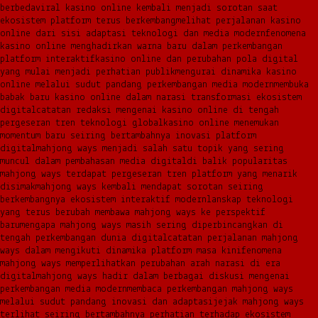
berbeda
viral kasino online kembali menjadi sorotan saat
ekosistem platform terus berkembang
melihat perjalanan kasino
online dari sisi adaptasi teknologi dan media modern
fenomena
kasino online menghadirkan warna baru dalam perkembangan
platform interaktif
kasino online dan perubahan pola digital
yang mulai menjadi perhatian publik
mengurai dinamika kasino
online melalui sudut pandang perkembangan media modern
membuka
babak baru kasino online dalam narasi transformasi ekosistem
digital
catatan redaksi mengenai kasino online di tengah
pergeseran tren teknologi global
kasino online menemukan
momentum baru seiring bertambahnya inovasi platform
digital
mahjong ways menjadi salah satu topik yang sering
muncul dalam pembahasan media digital
di balik popularitas
mahjong ways terdapat pergeseran tren platform yang menarik
disimak
mahjong ways kembali mendapat sorotan seiring
berkembangnya ekosistem interaktif modern
lanskap teknologi
yang terus berubah membawa mahjong ways ke perspektif
baru
mengapa mahjong ways masih sering diperbincangkan di
tengah perkembangan dunia digital
catatan perjalanan mahjong
ways dalam mengikuti dinamika platform masa kini
fenomena
mahjong ways memperlihatkan perubahan arah narasi di era
digital
mahjong ways hadir dalam berbagai diskusi mengenai
perkembangan media modern
membaca perkembangan mahjong ways
melalui sudut pandang inovasi dan adaptasi
jejak mahjong ways
terlihat seiring bertambahnya perhatian terhadap ekosistem