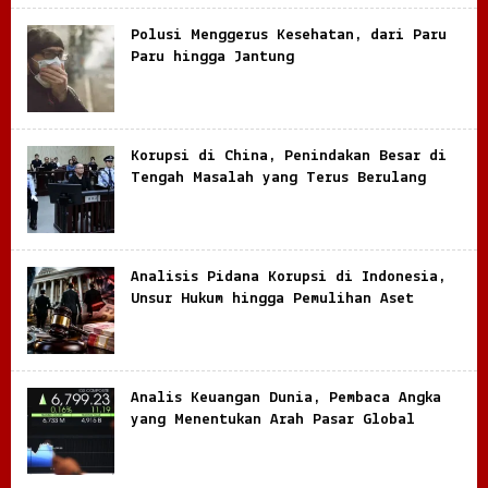
Polusi Menggerus Kesehatan, dari Paru
Paru hingga Jantung
Korupsi di China, Penindakan Besar di
Tengah Masalah yang Terus Berulang
Analisis Pidana Korupsi di Indonesia,
Unsur Hukum hingga Pemulihan Aset
Analis Keuangan Dunia, Pembaca Angka
yang Menentukan Arah Pasar Global