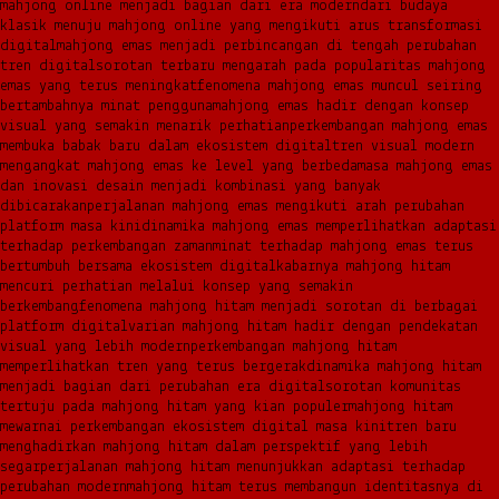
mahjong online menjadi bagian dari era modern
dari budaya
klasik menuju mahjong online yang mengikuti arus transformasi
digital
mahjong emas menjadi perbincangan di tengah perubahan
tren digital
sorotan terbaru mengarah pada popularitas mahjong
emas yang terus meningkat
fenomena mahjong emas muncul seiring
bertambahnya minat pengguna
mahjong emas hadir dengan konsep
visual yang semakin menarik perhatian
perkembangan mahjong emas
membuka babak baru dalam ekosistem digital
tren visual modern
mengangkat mahjong emas ke level yang berbeda
masa mahjong emas
dan inovasi desain menjadi kombinasi yang banyak
dibicarakan
perjalanan mahjong emas mengikuti arah perubahan
platform masa kini
dinamika mahjong emas memperlihatkan adaptasi
terhadap perkembangan zaman
minat terhadap mahjong emas terus
bertumbuh bersama ekosistem digital
kabarnya mahjong hitam
mencuri perhatian melalui konsep yang semakin
berkembang
fenomena mahjong hitam menjadi sorotan di berbagai
platform digital
varian mahjong hitam hadir dengan pendekatan
visual yang lebih modern
perkembangan mahjong hitam
memperlihatkan tren yang terus bergerak
dinamika mahjong hitam
menjadi bagian dari perubahan era digital
sorotan komunitas
tertuju pada mahjong hitam yang kian populer
mahjong hitam
mewarnai perkembangan ekosistem digital masa kini
tren baru
menghadirkan mahjong hitam dalam perspektif yang lebih
segar
perjalanan mahjong hitam menunjukkan adaptasi terhadap
perubahan modern
mahjong hitam terus membangun identitasnya di