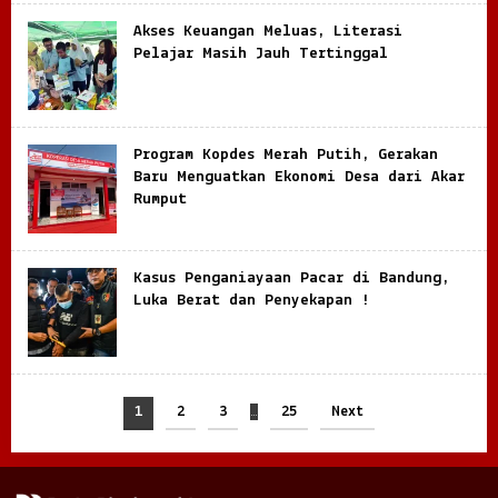
Akses Keuangan Meluas, Literasi
Pelajar Masih Jauh Tertinggal
Program Kopdes Merah Putih, Gerakan
Baru Menguatkan Ekonomi Desa dari Akar
Rumput
Kasus Penganiayaan Pacar di Bandung,
Luka Berat dan Penyekapan !
1
2
3
…
25
Next