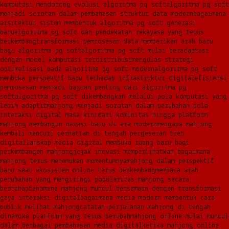
komputasi mendorong evolusi algoritma pg soft
algoritma pg soft
menjadi sorotan dalam pembahasan struktur data modern
bagaimana
arsitektur sistem membentuk algoritma pg soft generasi
baru
algoritma pg soft dan pendekatan rekayasa yang terus
berkembang
transformasi pemrosesan data memberikan arah baru
bagi algoritma pg soft
algoritma pg soft mulai beradaptasi
dengan model komputasi terdistribusi
mengulas strategi
optimalisasi pada algoritma pg soft modern
algoritma pg soft
membuka perspektif baru terhadap infrastruktur digital
efisiensi
pemrosesan menjadi bagian penting dari algoritma pg
soft
algoritma pg soft dikembangkan melalui pola komputasi yang
lebih adaptif
mahjong menjadi sorotan dalam perubahan pola
interaksi digital masa kini
dari komunitas hingga platform
mahjong membangun narasi baru di era modern
mengapa mahjong
kembali mencuri perhatian di tengah pergeseran tren
digital
lanskap media digital membuka ruang baru bagi
perkembangan mahjong
jejak inovasi memperlihatkan bagaimana
mahjong terus menemukan momentumnya
mahjong dalam perspektif
baru saat ekosistem online terus berkembang
membaca arah
perubahan yang mengiringi popularitas mahjong secara
bertahap
fenomena mahjong muncul bersamaan dengan transformasi
gaya interaksi digital
bagaimana media modern membentuk cara
publik melihat mahjong
catatan perjalanan mahjong di tengah
dinamika platform yang terus berubah
mahjong online mulai muncul
dalam berbagai pembahasan media digital
ketika mahjong online