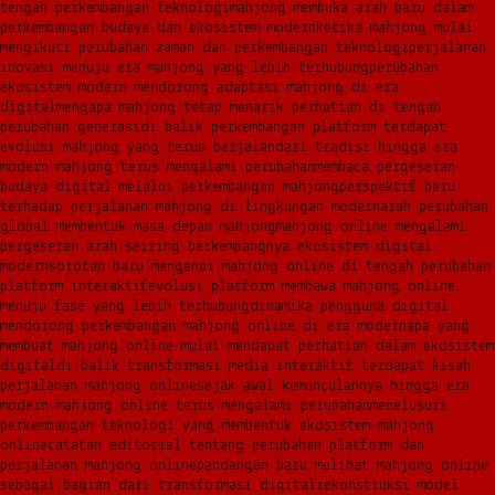
tengah perkembangan teknologi
mahjong membuka arah baru dalam
perkembangan budaya dan ekosistem modern
ketika mahjong mulai
mengikuti perubahan zaman dan perkembangan teknologi
perjalanan
inovasi menuju era mahjong yang lebih terhubung
perubahan
ekosistem modern mendorong adaptasi mahjong di era
digital
mengapa mahjong tetap menarik perhatian di tengah
perubahan generasi
di balik perkembangan platform terdapat
evolusi mahjong yang terus berjalan
dari tradisi hingga era
modern mahjong terus mengalami perubahan
membaca pergeseran
budaya digital melalui perkembangan mahjong
perspektif baru
terhadap perjalanan mahjong di lingkungan modern
arah perubahan
global membentuk masa depan mahjong
mahjong online mengalami
pergeseran arah seiring berkembangnya ekosistem digital
modern
sorotan baru mengenai mahjong online di tengah perubahan
platform interaktif
evolusi platform membawa mahjong online
menuju fase yang lebih terhubung
dinamika pengguna digital
mendorong perkembangan mahjong online di era modern
apa yang
membuat mahjong online mulai mendapat perhatian dalam ekosistem
digital
di balik transformasi media interaktif terdapat kisah
perjalanan mahjong online
sejak awal kemunculannya hingga era
modern mahjong online terus mengalami perubahan
menelusuri
perkembangan teknologi yang membentuk ekosistem mahjong
online
catatan editorial tentang perubahan platform dan
perjalanan mahjong online
pandangan baru melihat mahjong online
sebagai bagian dari transformasi digital
rekonstruksi model