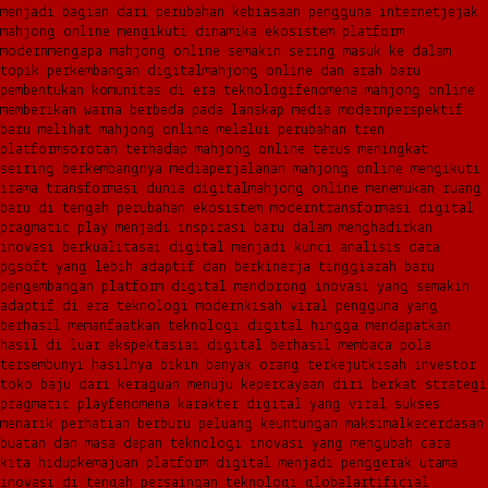
menjadi bagian dari perubahan kebiasaan pengguna internet
jejak
mahjong online mengikuti dinamika ekosistem platform
modern
mengapa mahjong online semakin sering masuk ke dalam
topik perkembangan digital
mahjong online dan arah baru
pembentukan komunitas di era teknologi
fenomena mahjong online
memberikan warna berbeda pada lanskap media modern
perspektif
baru melihat mahjong online melalui perubahan tren
platform
sorotan terhadap mahjong online terus meningkat
seiring berkembangnya media
perjalanan mahjong online mengikuti
irama transformasi dunia digital
mahjong online menemukan ruang
baru di tengah perubahan ekosistem modern
transformasi digital
pragmatic play menjadi inspirasi baru dalam menghadirkan
inovasi berkualitas
ai digital menjadi kunci analisis data
pgsoft yang lebih adaptif dan berkinerja tinggi
arah baru
pengembangan platform digital mendorong inovasi yang semakin
adaptif di era teknologi modern
kisah viral pengguna yang
berhasil memanfaatkan teknologi digital hingga mendapatkan
hasil di luar ekspektasi
ai digital berhasil membaca pola
tersembunyi hasilnya bikin banyak orang terkejut
kisah investor
toko baju dari keraguan menuju kepercayaan diri berkat strategi
pragmatic play
fenomena karakter digital yang viral sukses
menarik perhatian berburu peluang keuntungan maksimal
kecerdasan
buatan dan masa depan teknologi inovasi yang mengubah cara
kita hidup
kemajuan platform digital menjadi penggerak utama
inovasi di tengah persaingan teknologi global
artificial