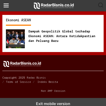
S
k
i
p
t
Ekonomi ASEAN
o
c
o
Dampak Geopolitik Global terhadap
n
Ekonomi ASEAN: Antara Ketidakpastian
t
dan Peluang Baru
e
n
t
Copyright 2025
Radar Bisnis
Terms of Service
Indeks Berita
Non AMP Version
Exit mobile version