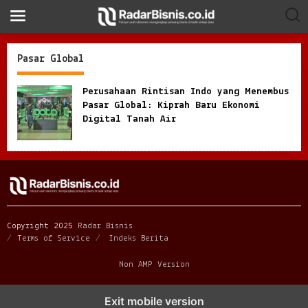
S
k
i
p
t
Pasar Global
o
c
o
Perusahaan Rintisan Indo yang Menembus
n
Pasar Global: Kiprah Baru Ekonomi
t
Digital Tanah Air
e
n
t
Copyright 2025
Radar Bisnis
Terms of Service
Indeks Berita
Non AMP Version
Exit mobile version