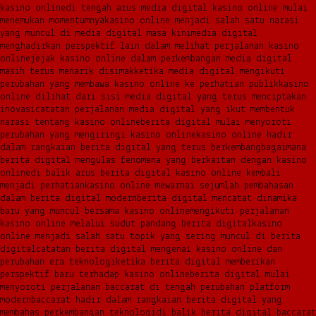
kasino online
di tengah arus media digital kasino online mulai
menemukan momentumnya
kasino online menjadi salah satu narasi
yang muncul di media digital masa kini
media digital
menghadirkan perspektif lain dalam melihat perjalanan kasino
online
jejak kasino online dalam perkembangan media digital
masih terus menarik disimak
ketika media digital mengikuti
perubahan yang membawa kasino online ke perhatian publik
kasino
online dilihat dari sisi media digital yang terus menciptakan
inovasi
catatan perjalanan media digital yang ikut membentuk
narasi tentang kasino online
berita digital mulai menyoroti
perubahan yang mengiringi kasino online
kasino online hadir
dalam rangkaian berita digital yang terus berkembang
bagaimana
berita digital mengulas fenomena yang berkaitan dengan kasino
online
di balik arus berita digital kasino online kembali
menjadi perhatian
kasino online mewarnai sejumlah pembahasan
dalam berita digital modern
berita digital mencatat dinamika
baru yang muncul bersama kasino online
mengikuti perjalanan
kasino online melalui sudut pandang berita digital
kasino
online menjadi salah satu topik yang sering muncul di berita
digital
catatan berita digital mengenai kasino online dan
perubahan era teknologi
ketika berita digital memberikan
perspektif baru terhadap kasino online
berita digital mulai
menyoroti perjalanan baccarat di tengah perubahan platform
modern
baccarat hadir dalam rangkaian berita digital yang
membahas perkembangan teknologi
di balik berita digital baccarat