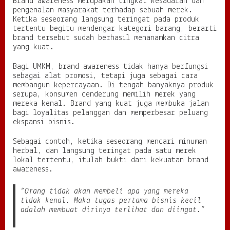
Brand awareness merupakan tingkat kesadaran dan
I
pengenalan masyarakat terhadap sebuah merek.
n
Ketika seseorang langsung teringat pada produk
g
tertentu begitu mendengar kategori barang, berarti
a
brand tersebut sudah berhasil menanamkan citra
t
yang kuat.
a
n
K
Bagi UMKM, brand awareness tidak hanya berfungsi
o
sebagai alat promosi, tetapi juga sebagai cara
n
membangun kepercayaan. Di tengah banyaknya produk
s
serupa, konsumen cenderung memilih merek yang
u
mereka kenal. Brand yang kuat juga membuka jalan
m
bagi loyalitas pelanggan dan memperbesar peluang
e
ekspansi bisnis.
n
Sebagai contoh, ketika seseorang mencari minuman
herbal, dan langsung teringat pada satu merek
lokal tertentu, itulah bukti dari kekuatan brand
awareness.
“Orang tidak akan membeli apa yang mereka
tidak kenal. Maka tugas pertama bisnis kecil
adalah membuat dirinya terlihat dan diingat.”