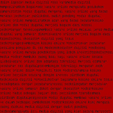
dalam laporan media digital masa kini
media digital
memperlihatkan bagaimana kasino online mengikuti perubahan
zaman
catatan media digital mengenai kasino online yang terus
menarik perhatian publik
dari sudut pandang media digital
kasino online memperlihatkan arah yang terus berubah
kasino
online dan media digital menjadi bagian dari narasi
perkembangan teknologi
membaca kasino online melalui lensa media
digital yang semakin dinamis
kasino online menjadi bagian dari
transformasi ekosistem digital yang terus
berkembang
perkembangan kasino online mencerminkan perubahan
perilaku pengguna di era modern
ekosistem digital mendorong
kasino online menuju pendekatan yang lebih inovatif
transformasi
media modern membuka ruang baru bagi kasino online secara
global
kasino online dan adaptasi teknologi menjadi cerminan
perubahan era digital
perkembangan teknologi mengubah arah
kasino online dalam mengikuti tren modern
dinamika kasino
online berjalan seiring dengan inovasi platform digital
terkini
era digital memperlihatkan bagaimana kasino online terus
beradaptasi dengan perubahan
inovasi berkelanjutan menjadikan
kasino online semakin dekat dengan ekosistem modern
kasino
online hadir sebagai bagian dari perjalanan transformasi
platform digital
pergeseran media digital membawa kasino online
ke dalam berbagai pembahasan modern
kasino online kini mengisi
ruang diskusi media digital dengan sudut pandang
berbeda
mengikuti laju media digital yang kian sering menyoroti