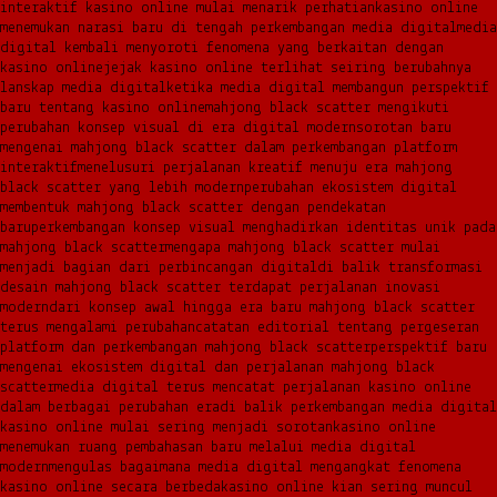
interaktif kasino online mulai menarik perhatian
kasino online
menemukan narasi baru di tengah perkembangan media digital
media
digital kembali menyoroti fenomena yang berkaitan dengan
kasino online
jejak kasino online terlihat seiring berubahnya
lanskap media digital
ketika media digital membangun perspektif
baru tentang kasino online
mahjong black scatter mengikuti
perubahan konsep visual di era digital modern
sorotan baru
mengenai mahjong black scatter dalam perkembangan platform
interaktif
menelusuri perjalanan kreatif menuju era mahjong
black scatter yang lebih modern
perubahan ekosistem digital
membentuk mahjong black scatter dengan pendekatan
baru
perkembangan konsep visual menghadirkan identitas unik pada
mahjong black scatter
mengapa mahjong black scatter mulai
menjadi bagian dari perbincangan digital
di balik transformasi
desain mahjong black scatter terdapat perjalanan inovasi
modern
dari konsep awal hingga era baru mahjong black scatter
terus mengalami perubahan
catatan editorial tentang pergeseran
platform dan perkembangan mahjong black scatter
perspektif baru
mengenai ekosistem digital dan perjalanan mahjong black
scatter
media digital terus mencatat perjalanan kasino online
dalam berbagai perubahan era
di balik perkembangan media digital
kasino online mulai sering menjadi sorotan
kasino online
menemukan ruang pembahasan baru melalui media digital
modern
mengulas bagaimana media digital mengangkat fenomena
kasino online secara berbeda
kasino online kian sering muncul