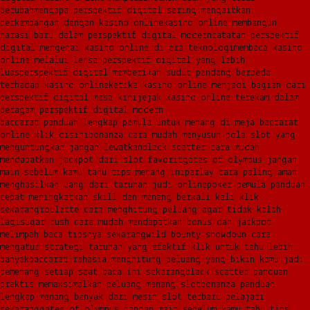
berubah
mengapa perspektif digital sering mengaitkan
perkembangan dengan kasino online
kasino online membangun
narasi baru dalam perspektif digital modern
catatan perspektif
digital mengenai kasino online di era teknologi
membaca kasino
online melalui lensa perspektif digital yang lebih
luas
perspektif digital memberikan sudut pandang berbeda
terhadap kasino online
ketika kasino online menjadi bagian dari
perspektif digital masa kini
jejak kasino online terekam dalam
beragam perspektif digital modern
baccarat panduan lengkap pemula untuk menang di meja baccarat
online klik disini
bonanza cara mudah menyusun pola slot yang
menguntungkan jangan lewatkan
black scatter cara mudah
mendapatkan jackpot dari slot favorit
gates of olympus jangan
main sebelum kamu tahu tips menang ini
parlay cara paling aman
menghasilkan uang dari taruhan judi online
poker pemula panduan
cepat meningkatkan skill dan menang berkali kali klik
sekarang
roulette cara menghitung peluang agar tidak kalah
lagi
sugar rush cara mudah mendapatkan bonus dan jackpot
melimpah baca tipsnya sekarang
wild bounty showdown cara
mengatur strategi taruhan yang efektif klik untuk tahu lebih
banyak
baccarat rahasia menghitung peluang yang bikin kamu jadi
pemenang setiap saat baca ini sekarang
black scatter panduan
praktis memaksimalkan peluang menang slot
bonanza panduan
lengkap menang banyak dari mesin slot terbaru pelajari
sekarang
gates of olympus jangan main sebelum kamu tahu tips