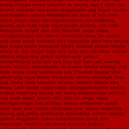
menang ini
ingin menang konsisten di mahjong ways 2 simak tips
berikut ini
parlay cara pintar menggandakan uang dengan taruhan
sederhana
poker rahasia memenangkan pot besar di meja poker
online jangan sampai ketinggalan
roulette cara menghitung
peluang agar tidak kalah lagi
starlight princess cara mudah
mendapatkan jackpot dari slot favoritmu jangan sampai
ketinggalan
sugar rush rahasia mendapatkan bonus dan jackpot
yang tidak banyak diketahui baca tipsnya
tips ampuh main mahjong
ways 2 agar selalu menang
wild bounty showdown panduan lengkap
menang di slot dengan mudah klik untuk tahu lebih
black scatter
rahasia menggunakan simbol scatter untuk jackpot
melimpah
bonanza pola main yang bisa buat kamu jadi pemenang
sejati pelajari sekarang
gates of olympus rahasia strategi yang
tidak banyak orang tahu
mahjong wins 2 panduan lengkap untuk
pemula yang ingin menang terus
parlay rahasia keuntungan besar
yang jarang orang tahu
poker strategi terbukti membuat kamu
menang lebih banyak jangan sampai ketinggalan
roulette panduan
lengkap menghitung peluang dan menang besar
starlight princess
cara mudah meraih jackpot dari slot ini jangan sampai
ketinggalan
sugar rush strategi rahasia mendapatkan jackpot
lebih cepat baca tipsnya sekarang
baccarat rahasia menghitung
peluang yang pemain profesional gunakan
black scatter strategi
rahasia menggunakan simbol scatter
bonanza teknik jitu
menghindari kekalahan dan menang konsisten pelajari