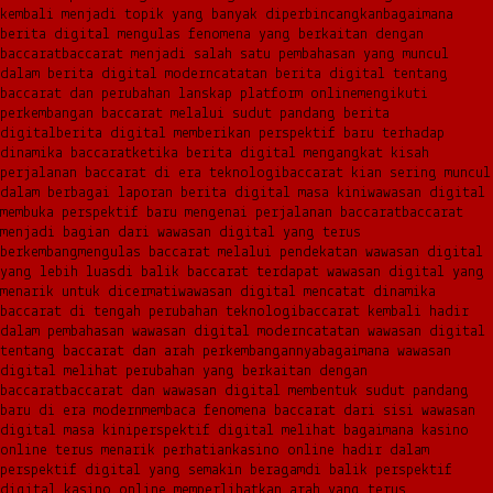
kembali menjadi topik yang banyak diperbincangkan
bagaimana
berita digital mengulas fenomena yang berkaitan dengan
baccarat
baccarat menjadi salah satu pembahasan yang muncul
dalam berita digital modern
catatan berita digital tentang
baccarat dan perubahan lanskap platform online
mengikuti
perkembangan baccarat melalui sudut pandang berita
digital
berita digital memberikan perspektif baru terhadap
dinamika baccarat
ketika berita digital mengangkat kisah
perjalanan baccarat di era teknologi
baccarat kian sering muncul
dalam berbagai laporan berita digital masa kini
wawasan digital
membuka perspektif baru mengenai perjalanan baccarat
baccarat
menjadi bagian dari wawasan digital yang terus
berkembang
mengulas baccarat melalui pendekatan wawasan digital
yang lebih luas
di balik baccarat terdapat wawasan digital yang
menarik untuk dicermati
wawasan digital mencatat dinamika
baccarat di tengah perubahan teknologi
baccarat kembali hadir
dalam pembahasan wawasan digital modern
catatan wawasan digital
tentang baccarat dan arah perkembangannya
bagaimana wawasan
digital melihat perubahan yang berkaitan dengan
baccarat
baccarat dan wawasan digital membentuk sudut pandang
baru di era modern
membaca fenomena baccarat dari sisi wawasan
digital masa kini
perspektif digital melihat bagaimana kasino
online terus menarik perhatian
kasino online hadir dalam
perspektif digital yang semakin beragam
di balik perspektif
digital kasino online memperlihatkan arah yang terus