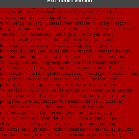
Exit mobile version
dalam menghadirkan inovasi berkualitas
ai digital menjadi kunci
analisis data pgsoft yang lebih adaptif dan berkinerja
tinggi
arah baru pengembangan platform digital mendorong
inovasi yang semakin adaptif di era teknologi modern
kisah
viral pengguna yang berhasil memanfaatkan teknologi digital
hingga mendapatkan hasil di luar ekspektasi
ai digital berhasil
membaca pola tersembunyi hasilnya bikin banyak orang
terkejut
kisah investor toko baju dari keraguan menuju
kepercayaan diri berkat strategi pragmatic play
fenomena
karakter digital yang viral sukses menarik perhatian berburu
peluang keuntungan maksimal
kecerdasan buatan dan masa depan
teknologi inovasi yang mengubah cara kita hidup
kemajuan
platform digital menjadi penggerak utama inovasi di tengah
persaingan teknologi global
artificial intelligence hadir untuk
mengoptimalkan analisis data mahjong dan meningkatkan
produktivitas
mengapa ai digital semakin diandalkan untuk
menganalisis peluang bernilai tinggi ini alasannya
mengungkap
faktor yang membuat game pgsoft tetap populer di kalangan
penggemar game digital
pgsoft memanfaatkan ai digital untuk
menciptakan analisis data yang lebih akurat dan
efisien
pragmatic play membawa gebrakan digital yang
menginspirasi perubahan dan inovasi masa depan
maju pesat
ekosistem teknologi digital membuka peluang keuntungan
fantastis bagi generasi modern
transformasi teknologi digital
membuka peluang baru melalui pengembangan platform yang lebih