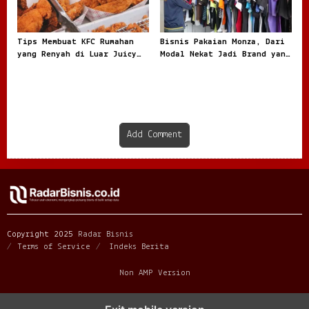
Tips Membuat KFC Rumahan
Bisnis Pakaian Monza, Dari
yang Renyah di Luar Juicy
Modal Nekat Jadi Brand yang
di Dalam dan Kaya Rasa
Dicari Anak Muda
Add Comment
Copyright 2025
Radar Bisnis
Terms of Service
Indeks Berita
Non AMP Version
transformasi digital pragmatic play menjadi inspirasi baru