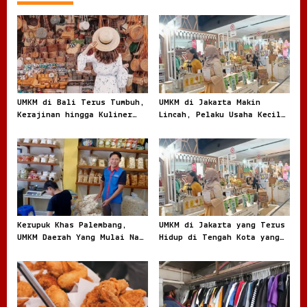
a
v
i
g
a
t
UMKM di Bali Terus Tumbuh,
UMKM di Jakarta Makin
Kerajinan hingga Kuliner
Lincah, Pelaku Usaha Kecil
i
Menggerakkan Ekonomi Lokal
Berburu Peluang di Kota
o
Besar
n
Kerupuk Khas Palembang,
UMKM di Jakarta yang Terus
UMKM Daerah Yang Mulai Naik
Hidup di Tengah Kota yang
Daun
Bergerak Cepat