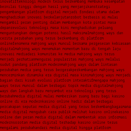
inovatif
teknologi modern terus berkembang membuka kesempatan
bernilai tinggi dengan hasil yang menjanjikan
strategi
pengembangan platform digital menjadi fondasi utama dalam
menghadirkan inovasi berkelanjutan
robot berbasis ai mulai
mengambil peran penting dalam membangun kota pintar masa
depan
revolusi teknologi masa kini menghadirkan peluang
menguntungkan dengan potensi hasil maksimal
mahjong ways dan
cerita perubahan yang terus berkembang di platform
online
fenomena mahjong ways muncul bersama pergeseran kebiasaan
digital
mahjong ways menemukan momentum baru di tengah laju
inovasi media
dari komunitas ke media mahjong ways terus
menjadi perhatian
mengurai popularitas mahjong ways melalui
sudut pandang platform modern
mahjong ways dalam lintasan
perubahan media yang terus bergerak
perkembangan mahjong ways
mencerminkan dinamika era digital masa kini
mahjong ways menjadi
bagian dari kisah evolusi platform interaktif
mengapa mahjong
ways terus muncul dalam berbagai topik media digital
mahjong
ways dan langkah baru menyambut era teknologi yang terus
berubah
media digital mulai memberikan ruang baru bagi kasino
online di era modern
kasino online hadir dalam berbagai
percakapan seputar media digital yang terus berkembang
bagaimana
media digital mengubah cara publik melihat kasino online
kasino
online dan peran media digital dalam membentuk arus informasi
modern
sorotan media digital terhadap kasino online terus
mengalami perubahan
dari media digital hingga platform