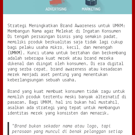
r
a
n
d
Strategi Meningkatkan Brand Awareness untuk UMKM:
A
Membangun Nama agar Melekat di Ingatan Konsumen
w
Di tengah persaingan bisnis yang semakin padat,
a
memiliki produk berkualitas saja tidak lagi cukup
r
bagi pelaku usaha mikro, kecil, dan menengah
e
(
UMKM
). Kunci utama untuk bertahan dan berkembang
n
adalah seberapa kuat merek atau brand mereka
e
dikenal dan diingat oleh konsumen. Di era digital
s
yang serba cepat, brand awareness atau kesadaran
s
merek menjadi aset penting yang menentukan
u
keberlangsungan sebuah usaha.
n
t
Brand yang kuat membuat konsumen tidak ragu untuk
u
memilih produk tertentu meski banyak alternatif di
k
pasaran. Bagi UMKM, hal ini bukan hal mustahil,
U
asalkan ada strategi yang tepat untuk membangun
M
identitas merek yang konsisten dan menarik.
K
M
:
“Brand bukan sekadar nama atau logo, tapi
M
perasaan yang muncul di benak pelanggan setiap
e