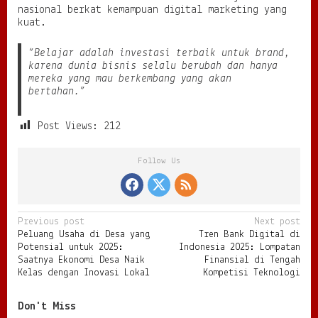
nasional berkat kemampuan digital marketing yang
kuat.
“Belajar adalah investasi terbaik untuk brand,
karena dunia bisnis selalu berubah dan hanya
mereka yang mau berkembang yang akan
bertahan.”
Post Views:
212
Follow Us
P
Previous post
Next post
Peluang Usaha di Desa yang
Tren Bank Digital di
o
Potensial untuk 2025:
Indonesia 2025: Lompatan
s
Saatnya Ekonomi Desa Naik
Finansial di Tengah
Kelas dengan Inovasi Lokal
Kompetisi Teknologi
t
n
Don't Miss