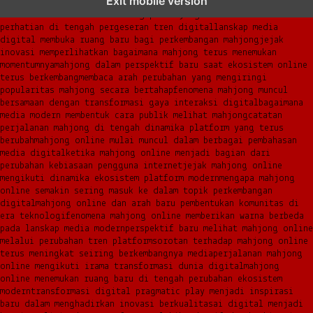
Exit mobile version
masa kini
dari komunitas hingga platform mahjong membangun
narasi baru di era modern
mengapa mahjong kembali mencuri
perhatian di tengah pergeseran tren digital
lanskap media
digital membuka ruang baru bagi perkembangan mahjong
jejak
inovasi memperlihatkan bagaimana mahjong terus menemukan
momentumnya
mahjong dalam perspektif baru saat ekosistem online
terus berkembang
membaca arah perubahan yang mengiringi
popularitas mahjong secara bertahap
fenomena mahjong muncul
bersamaan dengan transformasi gaya interaksi digital
bagaimana
media modern membentuk cara publik melihat mahjong
catatan
perjalanan mahjong di tengah dinamika platform yang terus
berubah
mahjong online mulai muncul dalam berbagai pembahasan
media digital
ketika mahjong online menjadi bagian dari
perubahan kebiasaan pengguna internet
jejak mahjong online
mengikuti dinamika ekosistem platform modern
mengapa mahjong
online semakin sering masuk ke dalam topik perkembangan
digital
mahjong online dan arah baru pembentukan komunitas di
era teknologi
fenomena mahjong online memberikan warna berbeda
pada lanskap media modern
perspektif baru melihat mahjong online
melalui perubahan tren platform
sorotan terhadap mahjong online
terus meningkat seiring berkembangnya media
perjalanan mahjong
online mengikuti irama transformasi dunia digital
mahjong
online menemukan ruang baru di tengah perubahan ekosistem
modern
transformasi digital pragmatic play menjadi inspirasi
baru dalam menghadirkan inovasi berkualitas
ai digital menjadi