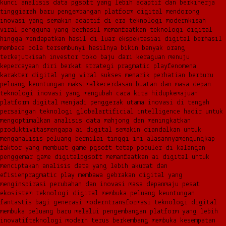
kunci analisis data pgsoft yang lebih adaptif dan berkinerja
tinggi
arah baru pengembangan platform digital mendorong
inovasi yang semakin adaptif di era teknologi modern
kisah
viral pengguna yang berhasil memanfaatkan teknologi digital
hingga mendapatkan hasil di luar ekspektasi
ai digital berhasil
membaca pola tersembunyi hasilnya bikin banyak orang
terkejut
kisah investor toko baju dari keraguan menuju
kepercayaan diri berkat strategi pragmatic play
fenomena
karakter digital yang viral sukses menarik perhatian berburu
peluang keuntungan maksimal
kecerdasan buatan dan masa depan
teknologi inovasi yang mengubah cara kita hidup
kemajuan
platform digital menjadi penggerak utama inovasi di tengah
persaingan teknologi global
artificial intelligence hadir untuk
mengoptimalkan analisis data mahjong dan meningkatkan
produktivitas
mengapa ai digital semakin diandalkan untuk
menganalisis peluang bernilai tinggi ini alasannya
mengungkap
faktor yang membuat game pgsoft tetap populer di kalangan
penggemar game digital
pgsoft memanfaatkan ai digital untuk
menciptakan analisis data yang lebih akurat dan
efisien
pragmatic play membawa gebrakan digital yang
menginspirasi perubahan dan inovasi masa depan
maju pesat
ekosistem teknologi digital membuka peluang keuntungan
fantastis bagi generasi modern
transformasi teknologi digital
membuka peluang baru melalui pengembangan platform yang lebih
inovatif
teknologi modern terus berkembang membuka kesempatan