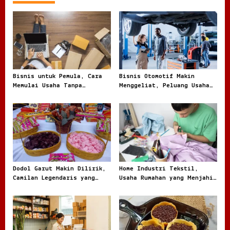
Bisnis untuk Pemula, Cara
Bisnis Otomotif Makin
Memulai Usaha Tanpa
Menggeliat, Peluang Usaha
Terjebak Modal Besar
dari Bengkel hingga Jual
Beli Kendaraan
Dodol Garut Makin Dilirik,
Home Industri Tekstil,
Camilan Legendaris yang
Usaha Rumahan yang Menjahit
Jadi Ladang Bisnis UMKM
Peluang Besar dari Kain