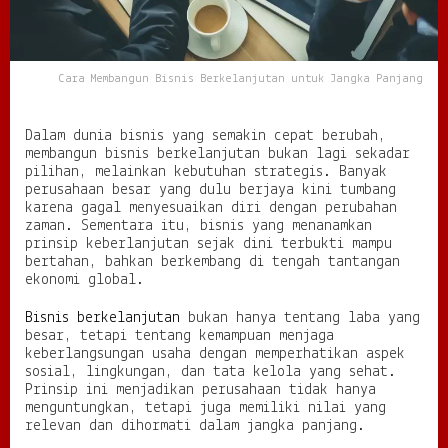
r
k
e
l
Cara Membangun Bisnis Berkelanjutan untuk Jangka Panjang
a
n
j
Dalam dunia bisnis yang semakin cepat berubah,
u
membangun bisnis berkelanjutan bukan lagi sekadar
t
pilihan, melainkan kebutuhan strategis. Banyak
a
perusahaan besar yang dulu berjaya kini tumbang
n
karena gagal menyesuaikan diri dengan perubahan
u
zaman. Sementara itu, bisnis yang menanamkan
n
prinsip keberlanjutan sejak dini terbukti mampu
t
bertahan, bahkan berkembang di tengah tantangan
u
ekonomi global.
k
J
Bisnis berkelanjutan
bukan hanya tentang laba yang
a
besar, tetapi tentang kemampuan menjaga
n
keberlangsungan usaha dengan memperhatikan aspek
g
sosial, lingkungan, dan tata kelola yang sehat.
k
Prinsip ini menjadikan perusahaan tidak hanya
a
menguntungkan, tetapi juga memiliki nilai yang
P
relevan dan dihormati dalam jangka panjang.
a
n