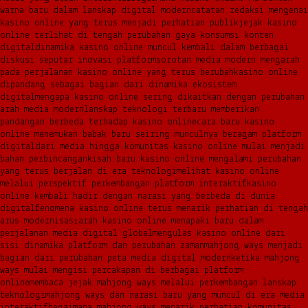
warna baru dalam lanskap digital modern
catatan redaksi mengenai
kasino online yang terus menjadi perhatian publik
jejak kasino
online terlihat di tengah perubahan gaya konsumsi konten
digital
dinamika kasino online muncul kembali dalam berbagai
diskusi seputar inovasi platform
sorotan media modern mengarah
pada perjalanan kasino online yang terus berubah
kasino online
dipandang sebagai bagian dari dinamika ekosistem
digital
mengapa kasino online sering dikaitkan dengan perubahan
arah media modern
lanskap teknologi terbaru memberikan
pandangan berbeda terhadap kasino online
cara baru kasino
online menemukan babak baru seiring munculnya beragam platform
digital
dari media hingga komunitas kasino online mulai menjadi
bahan perbincangan
kisah baru kasino online mengalami perubahan
yang terus berjalan di era teknologi
melihat kasino online
melalui perspektif perkembangan platform interaktif
kasino
online kembali hadir dengan narasi yang berbeda di dunia
digital
fenomena kasino online terus menarik perhatian di tengah
arus modernisasi
arah kasino online menapaki baru dalam
perjalanan media digital global
mengulas kasino online dari
sisi dinamika platform dan perubahan zaman
mahjong ways menjadi
bagian dari perubahan peta media digital modern
ketika mahjong
ways mulai mengisi percakapan di berbagai platform
online
membaca jejak mahjong ways melalui perkembangan lanskap
teknologi
mahjong ways dan narasi baru yang muncul di era media
interaktif
bagaimana mahjong ways menarik perhatian komunitas