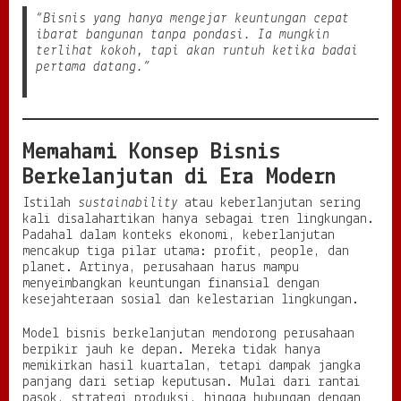
j
“Bisnis yang hanya mengejar keuntungan cepat
a
ibarat bangunan tanpa pondasi. Ia mungkin
n
terlihat kokoh, tapi akan runtuh ketika badai
g
pertama datang.”
Memahami Konsep Bisnis
Berkelanjutan di Era Modern
Istilah
sustainability
atau keberlanjutan sering
kali disalahartikan hanya sebagai tren lingkungan.
Padahal dalam konteks ekonomi, keberlanjutan
mencakup tiga pilar utama: profit, people, dan
planet. Artinya, perusahaan harus mampu
menyeimbangkan keuntungan finansial dengan
kesejahteraan sosial dan kelestarian lingkungan.
Model bisnis berkelanjutan mendorong perusahaan
berpikir jauh ke depan. Mereka tidak hanya
memikirkan hasil kuartalan, tetapi dampak jangka
panjang dari setiap keputusan. Mulai dari rantai
pasok, strategi produksi, hingga hubungan dengan