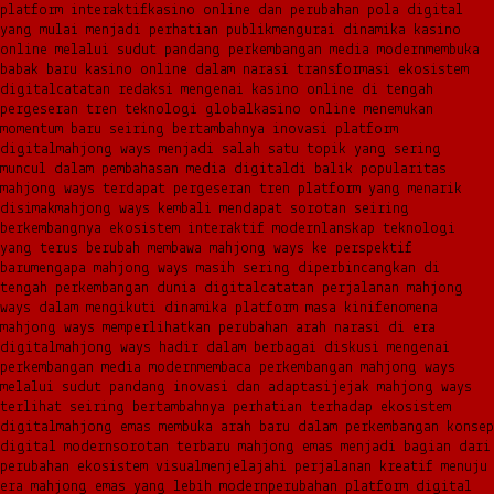
platform interaktif
kasino online dan perubahan pola digital
yang mulai menjadi perhatian publik
mengurai dinamika kasino
online melalui sudut pandang perkembangan media modern
membuka
babak baru kasino online dalam narasi transformasi ekosistem
digital
catatan redaksi mengenai kasino online di tengah
pergeseran tren teknologi global
kasino online menemukan
momentum baru seiring bertambahnya inovasi platform
digital
mahjong ways menjadi salah satu topik yang sering
muncul dalam pembahasan media digital
di balik popularitas
mahjong ways terdapat pergeseran tren platform yang menarik
disimak
mahjong ways kembali mendapat sorotan seiring
berkembangnya ekosistem interaktif modern
lanskap teknologi
yang terus berubah membawa mahjong ways ke perspektif
baru
mengapa mahjong ways masih sering diperbincangkan di
tengah perkembangan dunia digital
catatan perjalanan mahjong
ways dalam mengikuti dinamika platform masa kini
fenomena
mahjong ways memperlihatkan perubahan arah narasi di era
digital
mahjong ways hadir dalam berbagai diskusi mengenai
perkembangan media modern
membaca perkembangan mahjong ways
melalui sudut pandang inovasi dan adaptasi
jejak mahjong ways
terlihat seiring bertambahnya perhatian terhadap ekosistem
digital
mahjong emas membuka arah baru dalam perkembangan konsep
digital modern
sorotan terbaru mahjong emas menjadi bagian dari
perubahan ekosistem visual
menjelajahi perjalanan kreatif menuju
era mahjong emas yang lebih modern
perubahan platform digital