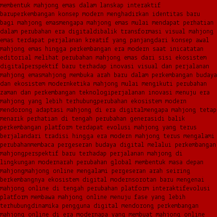
membentuk mahjong emas dalam lanskap interaktif
baru
perkembangan konsep modern menghadirkan identitas baru
bagi mahjong emas
mengapa mahjong emas mulai mendapat perhatian
dalam perubahan era digital
dibalik transformasi visual mahjong
emas terdapat perjalanan kreatif yang panjang
dari konsep awal
mahjong emas hingga perkembangan era modern saat ini
catatan
editorial melihat perubahan mahjong emas dari sisi ekosistem
digital
perspektif baru terhadap inovasi visual dan perjalanan
mahjong emas
mahjong membuka arah baru dalam perkembangan budaya
dan ekosistem modern
ketika mahjong mulai mengikuti perubahan
zaman dan perkembangan teknologi
perjalanan inovasi menuju era
mahjong yang lebih terhubung
perubahan ekosistem modern
mendorong adaptasi mahjong di era digital
mengapa mahjong tetap
menarik perhatian di tengah perubahan generasi
di balik
perkembangan platform terdapat evolusi mahjong yang terus
berjalan
dari tradisi hingga era modern mahjong terus mengalami
perubahan
membaca pergeseran budaya digital melalui perkembangan
mahjong
perspektif baru terhadap perjalanan mahjong di
lingkungan modern
arah perubahan global membentuk masa depan
mahjong
mahjong online mengalami pergeseran arah seiring
berkembangnya ekosistem digital modern
sorotan baru mengenai
mahjong online di tengah perubahan platform interaktif
evolusi
platform membawa mahjong online menuju fase yang lebih
terhubung
dinamika pengguna digital mendorong perkembangan
mahjong online di era modern
apa yang membuat mahjong online