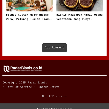
Bisnis Custom Merchandise
Bisnis Martabak Mini, Usaha
2026, Peluang Jualan Produk
Sederhana Yang Punya
Personal
Peluang Manis
Add Comment
Copyright 2025
Radar Bisnis
Terms of Service
Indeks Berita
Non AMP Version
mahjong menjadi sorotan dalam perubahan pola interaksi digital