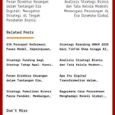
Peran Direktur Keuangan
Analisis Strategi Bisnis
o
dalam Tantangan Era
dan Tata Kelola Modern:
s
Digital: Navigator
Menavigasi Persaingan di
Strategi di Tengah
Era Dinamika Global
t
Perubahan Bisnis
n
Related Posts
a
v
OJK Percepat Reformasi
Strategi Branding UMKM 2025
i
Pasar Modal, Kepercayaan
Dari TikTok Shop hingga AI
Investor Jadi Fokus Besar
Content Marketing
g
Strategi Funding bagi
Analisis Strategi Bisnis
a
Startup Tahap Awal: Kunci
dan Tata Kelola Modern:
t
Bertahan dan Bertumbuh di
Menavigasi Persaingan di
Tengah Persaingan Ketat
Era Dinamika Global
i
Peran Direktur Keuangan
Apa Itu Digital
dalam Tantangan Era
Transformation dalam
o
Digital: Navigator Strategi
Korporasi: Strategi Baru
di Tengah Perubahan Bisnis
Menjadi Perusahaan Masa
n
Strategi Pemulihan Bisnis
Bagaimana Cara Perusahaan
Kini
Pasca Pandemi: Membangun
Menghadapi Resesi Global:
Kembali Fondasi Ekonomi
Strategi Bertahan di Tengah
Ketidakpastian
Don't Miss