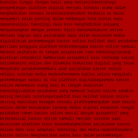
bernilai tinggi dengan hasil yang menjanjikan
strategi
pengembangan platform digital menjadi fondasi utama dalam
menghadirkan inovasi berkelanjutan
robot berbasis ai mulai
mengambil peran penting dalam membangun kota pintar masa
depan
revolusi teknologi masa kini menghadirkan peluang
menguntungkan dengan potensi hasil maksimal
kasino online
menjadi bagian dari percakapan baru dalam ekosistem media
digital
jejak perkembangan kasino online terlihat dari perubahan
perilaku pengguna platform modern
mengapa kasino online kembali
menarik perhatian di tengah pergeseran tren teknologi
lanskap
platform interaktif memberikan perspektif baru terhadap kasino
online
kasino online dan dinamika komunitas digital yang terus
mengalami perubahan
membaca arah perjalanan kasino online
melalui sorotan media modern
fenomena kasino online mengikuti
perkembangan narasi di era platform digital
bagaimana kasino
online menemukan ruang baru di tengah ekosistem
teknologi
catatan perubahan yang membuat kasino online semakin
sering menjadi sorotan
perspektif baru melihat kasino online
seiring munculnya beragam inovasi platform
mengubah arah kasino
online dalam bercakapan lanskap media digital modern
di tengah
perubahan zaman kasino online muncul dengan perspektif yang
berbeda
viral kasino online kembali menjadi sorotan saat
ekosistem platform terus berkembang
melihat perjalanan kasino
online dari sisi adaptasi teknologi dan media modern
fenomena
kasino online menghadirkan warna baru dalam perkembangan