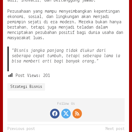
adil, inovatif, dan bertanggung jawab.
Perusahaan yang mampu menyeimbangkan kepentingan
ekonomi, sosial, dan lingkungan akan menjadi
pemimpin sejati di era modern. Mereka bukan hanya
bertahan, tetapi juga menjadi teladan dalam
menciptakan perubahan positif bagi dunia usaha dan
masyarakat luas.
“Bisnis jangka panjang tidak diukur dari
seberapa cepat tumbuh, tetapi seberapa lama ia
bisa memberi arti bagi banyak orang.”
Post Views:
201
Strategi Bisnis
Follow Us
P
Previous post
Next post