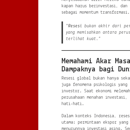
kapan harus berinvestasi, dan 
sebagai momentum transformasi.
“
Resesi
bukan akhir dari per
yang memisahkan antara peru
terlihat kuat.”
Memahami Akar Mas
Dampaknya bagi Dun
Resesi global bukan hanya sek
juga fenomena psikologis yang 
investor. Saat ekonomi melema
perusahaan menahan investasi, 
hati-hati.
Dalam konteks Indonesia, reses
utama: permintaan ekspor yang
menurunnya investasi asing. Se