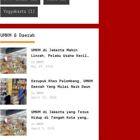
Yogyakarta
(1)
UMKM & Daerah
UMKM di Jakarta Makin
Lincah, Pelaku Usaha Kecil
Berburu Peluang di Kota
In UMKM
Besar
May 19, 2026
Kerupuk Khas Palembang, UMKM
Daerah Yang Mulai Naik Daun
In UMKM
April 13, 2026
UMKM di Jakarta yang Terus
Hidup di Tengah Kota yang
Bergerak Cepat
In UMKM
April 1, 2026