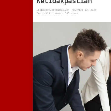
Ketidakpastian
Bertahan
di
Ezblognetwork@gmail.com
November 13, 2025
Tengah
Bisnis & Korporasi
198 Views
Ketidakpastian