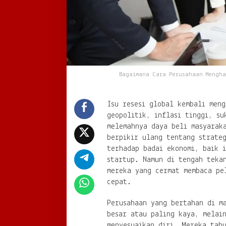
Bagaimana Cara Perusahaan Mengha
Isu resesi global kembali meng
geopolitik, inflasi tinggi, su
melemahnya daya beli masyarak
berpikir ulang tentang strate
terhadap badai ekonomi, baik 
startup. Namun di tengah teka
mereka yang cermat membaca pe
cepat.
Perusahaan yang bertahan di m
besar atau paling kaya, melai
menyesuaikan diri. Mereka tah