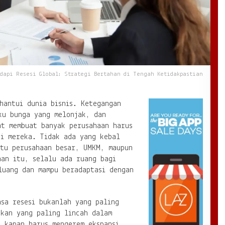
dapi Resesi Global: Strategi Bertahan di Tengah Ketidakpastian
hantui dunia bisnis. Ketegangan
ku bunga yang melonjak, dan
at membuat banyak perusahaan harus
gi mereka. Tidak ada yang kebal
itu perusahaan besar, UMKM, maupun
nan itu, selalu ada ruang bagi
luang dan mampu beradaptasi dengan
asa resesi bukanlah yang paling
nkan yang paling lincah dalam
u kapan harus mengerem ekspansi,