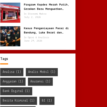
Program Kopdes Merah Putih,
Gerakan Baru Menguatkan
Ekonomi Desa dari Akar Rumput
In Ekonomi Makro
July 2, 2026
Kasus Penganiayaan Pacar di
Bandung, Luka Berat dan
Penyekapan !
In Opini & Analisis
June 29, 2026
Tags
Analisa
(1)
Analis Mobil
(1)
Anggaran
(1)
Asuransi
(1)
Bank Digital
(1)
Berita Kriminal
(1)
BI
(1)