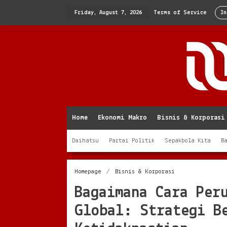
Skip
to
Friday, August 7, 2026
Terms of Service
In
content
Home
Ekonomi Makro
Bisnis & Korporasi
Daihatsu
Partai Politik
Sepakbola Kita
B
Bagaimana
Homepage
/
Bisnis & Korporasi
Cara
Bagaimana Cara Per
Perusahaan
Menghadapi
Global: Strategi B
Resesi
Global:
Strategi