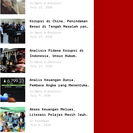
Jantung
In Opini & Analisis
July 21, 2026
Korupsi di China, Penindakan
Besar di Tengah Masalah yang
Terus Berulang
In Opini & Analisis
July 17, 2026
Analisis Pidana Korupsi di
Indonesia, Unsur Hukum
hingga Pemulihan Aset
In Opini & Analisis
July 13, 2026
Analis Keuangan Dunia,
Pembaca Angka yang Menentukan
Arah Pasar Global
In Opini & Analisis
July 9, 2026
Akses Keuangan Meluas,
Literasi Pelajar Masih Jauh
Tertinggal
In Keuangan
July 6, 2026