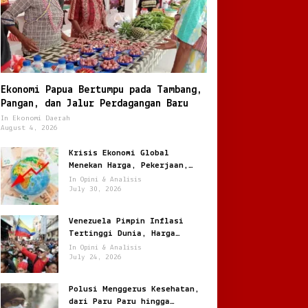
Ekonomi Papua Bertumpu pada Tambang,
Pangan, dan Jalur Perdagangan Baru
In Ekonomi Daerah
August 4, 2026
Krisis Ekonomi Global
Menekan Harga, Pekerjaan,
dan Daya Beli Masyarakat
In Opini & Analisis
July 30, 2026
Venezuela Pimpin Inflasi
Tertinggi Dunia, Harga
Melonjak Ratusan Persen
In Opini & Analisis
July 24, 2026
Polusi Menggerus Kesehatan,
dari Paru Paru hingga