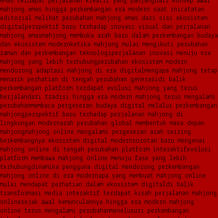
emas terdapat perjalanan kreatif yang panjang
dari konsep awal
mahjong emas hingga perkembangan era modern saat ini
catatan
editorial melihat perubahan mahjong emas dari sisi ekosistem
digital
perspektif baru terhadap inovasi visual dan perjalanan
mahjong emas
mahjong membuka arah baru dalam perkembangan budaya
dan ekosistem modern
ketika mahjong mulai mengikuti perubahan
zaman dan perkembangan teknologi
perjalanan inovasi menuju era
mahjong yang lebih terhubung
perubahan ekosistem modern
mendorong adaptasi mahjong di era digital
mengapa mahjong tetap
menarik perhatian di tengah perubahan generasi
di balik
perkembangan platform terdapat evolusi mahjong yang terus
berjalan
dari tradisi hingga era modern mahjong terus mengalami
perubahan
membaca pergeseran budaya digital melalui perkembangan
mahjong
perspektif baru terhadap perjalanan mahjong di
lingkungan modern
arah perubahan global membentuk masa depan
mahjong
mahjong online mengalami pergeseran arah seiring
berkembangnya ekosistem digital modern
sorotan baru mengenai
mahjong online di tengah perubahan platform interaktif
evolusi
platform membawa mahjong online menuju fase yang lebih
terhubung
dinamika pengguna digital mendorong perkembangan
mahjong online di era modern
apa yang membuat mahjong online
mulai mendapat perhatian dalam ekosistem digital
di balik
transformasi media interaktif terdapat kisah perjalanan mahjong
online
sejak awal kemunculannya hingga era modern mahjong
online terus mengalami perubahan
menelusuri perkembangan