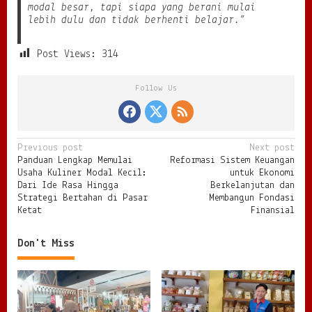
modal besar, tapi siapa yang berani mulai
lebih dulu dan tidak berhenti belajar.”
Post Views:
314
Follow Us
P
Previous post
Next post
Panduan Lengkap Memulai
Reformasi Sistem Keuangan
o
Usaha Kuliner Modal Kecil:
untuk Ekonomi
s
Dari Ide Rasa Hingga
Berkelanjutan dan
Strategi Bertahan di Pasar
Membangun Fondasi
t
Ketat
Finansial
n
Don't Miss
a
v
i
g