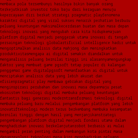
membaca pola tersembunyi hasilnya bikin banyak orang
terkejut
kisah investor toko baju dari keraguan menuju
kepercayaan diri berkat strategi pragmatic play
fenomena
karakter digital yang viral sukses menarik perhatian berburu
peluang keuntungan maksimal
kecerdasan buatan dan masa depan
teknologi inovasi yang mengubah cara kita hidup
kemajuan
platform digital menjadi penggerak utama inovasi di tengah
persaingan teknologi global
artificial intelligence hadir untuk
mengoptimalkan analisis data mahjong dan meningkatkan
produktivitas
mengapa ai digital semakin diandalkan untuk
menganalisis peluang bernilai tinggi ini alasannya
mengungkap
faktor yang membuat game pgsoft tetap populer di kalangan
penggemar game digital
pgsoft memanfaatkan ai digital untuk
menciptakan analisis data yang lebih akurat dan
efisien
pragmatic play membawa gebrakan digital yang
menginspirasi perubahan dan inovasi masa depan
maju pesat
ekosistem teknologi digital membuka peluang keuntungan
fantastis bagi generasi modern
transformasi teknologi digital
membuka peluang baru melalui pengembangan platform yang lebih
inovatif
teknologi modern terus berkembang membuka kesempatan
bernilai tinggi dengan hasil yang menjanjikan
strategi
pengembangan platform digital menjadi fondasi utama dalam
menghadirkan inovasi berkelanjutan
robot berbasis ai mulai
mengambil peran penting dalam membangun kota pintar masa
depan
revolusi teknologi masa kini menghadirkan peluang