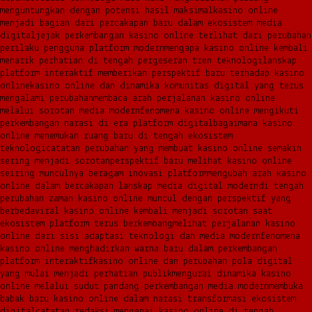
menguntungkan dengan potensi hasil maksimal
kasino online
menjadi bagian dari percakapan baru dalam ekosistem media
digital
jejak perkembangan kasino online terlihat dari perubahan
perilaku pengguna platform modern
mengapa kasino online kembali
menarik perhatian di tengah pergeseran tren teknologi
lanskap
platform interaktif memberikan perspektif baru terhadap kasino
online
kasino online dan dinamika komunitas digital yang terus
mengalami perubahan
membaca arah perjalanan kasino online
melalui sorotan media modern
fenomena kasino online mengikuti
perkembangan narasi di era platform digital
bagaimana kasino
online menemukan ruang baru di tengah ekosistem
teknologi
catatan perubahan yang membuat kasino online semakin
sering menjadi sorotan
perspektif baru melihat kasino online
seiring munculnya beragam inovasi platform
mengubah arah kasino
online dalam bercakapan lanskap media digital modern
di tengah
perubahan zaman kasino online muncul dengan perspektif yang
berbeda
viral kasino online kembali menjadi sorotan saat
ekosistem platform terus berkembang
melihat perjalanan kasino
online dari sisi adaptasi teknologi dan media modern
fenomena
kasino online menghadirkan warna baru dalam perkembangan
platform interaktif
kasino online dan perubahan pola digital
yang mulai menjadi perhatian publik
mengurai dinamika kasino
online melalui sudut pandang perkembangan media modern
membuka
babak baru kasino online dalam narasi transformasi ekosistem
digital
catatan redaksi mengenai kasino online di tengah