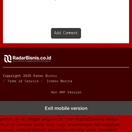
Dicari Anak Muda
Berkembang di Tengah
Persaingan
Add Comment
Copyright 2025
Radar Bisnis
Terms of Service
Indeks Berita
Non AMP Version
mahjong menjadi sorotan dalam perubahan pola interaksi digital
Exit mobile version
masa kini
dari komunitas hingga platform mahjong membangun
narasi baru di era modern
mengapa mahjong kembali mencuri
perhatian di tengah pergeseran tren digital
lanskap media
digital membuka ruang baru bagi perkembangan mahjong
jejak
inovasi memperlihatkan bagaimana mahjong terus menemukan