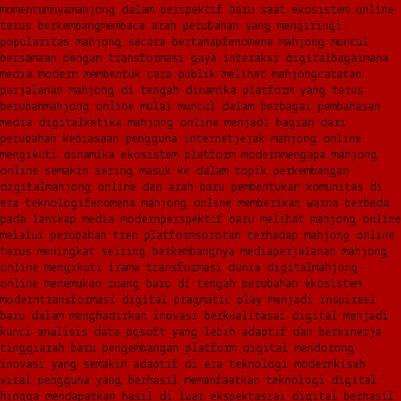
momentumnya
mahjong dalam perspektif baru saat ekosistem online
terus berkembang
membaca arah perubahan yang mengiringi
popularitas mahjong secara bertahap
fenomena mahjong muncul
bersamaan dengan transformasi gaya interaksi digital
bagaimana
media modern membentuk cara publik melihat mahjong
catatan
perjalanan mahjong di tengah dinamika platform yang terus
berubah
mahjong online mulai muncul dalam berbagai pembahasan
media digital
ketika mahjong online menjadi bagian dari
perubahan kebiasaan pengguna internet
jejak mahjong online
mengikuti dinamika ekosistem platform modern
mengapa mahjong
online semakin sering masuk ke dalam topik perkembangan
digital
mahjong online dan arah baru pembentukan komunitas di
era teknologi
fenomena mahjong online memberikan warna berbeda
pada lanskap media modern
perspektif baru melihat mahjong online
melalui perubahan tren platform
sorotan terhadap mahjong online
terus meningkat seiring berkembangnya media
perjalanan mahjong
online mengikuti irama transformasi dunia digital
mahjong
online menemukan ruang baru di tengah perubahan ekosistem
modern
transformasi digital pragmatic play menjadi inspirasi
baru dalam menghadirkan inovasi berkualitas
ai digital menjadi
kunci analisis data pgsoft yang lebih adaptif dan berkinerja
tinggi
arah baru pengembangan platform digital mendorong
inovasi yang semakin adaptif di era teknologi modern
kisah
viral pengguna yang berhasil memanfaatkan teknologi digital
hingga mendapatkan hasil di luar ekspektasi
ai digital berhasil