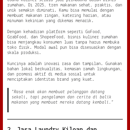
i
rumahan. Di 2025, tren makanan sehat, praktis, dan
D
unik semakin diminati. Kamu bisa memulai dengan
i
membuat makanan ringan, katering harian, atau
g
minuman kekinian yang dikemas menarik.
i
t
Dengan kehadiran platform seperti GoFood,
a
GrabFood, dan ShopeeFood, bisnis kuliner rumahan
l
bisa menjangkau konsumen luas tanpa harus membuka
d
toko fisik. Modal awal pun bisa disesuaikan dengan
a
skala produksi.
n
G
a
Kuncinya adalah inovasi rasa dan tampilan. Gunakan
y
bahan lokal berkualitas, kemasan ramah lingkungan,
a
dan promosi aktif di media sosial untuk
H
menciptakan identitas brand yang kuat.
i
d
“Rasa enak akan membuat pelanggan datang
u
sekali, tapi pengalaman dan cerita di balik
p
makanan yang membuat mereka datang kembali.”
B
a
r
u
2. Jasa Laundry Kiloan dan