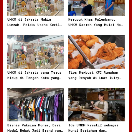
a
t
UMKM di Jakarta Makin
Kerupuk Khas Palembang,
i
Lincah, Pelaku Usaha Kecil
UMKM Daerah Yang Mulai Naik
o
Berburu Peluang di Kota
Daun
Besar
n
UMKM di Jakarta yang Terus
Tips Membuat KFC Rumahan
Hidup di Tengah Kota yang
yang Renyah di Luar Juicy
Bergerak Cepat
di Dalam dan Kaya Rasa
Bisnis Pakaian Monza, Dari
Ide UMKM Kreatif sebagai
Modal Nekat Jadi Brand yang
Kunci Bertahan dan