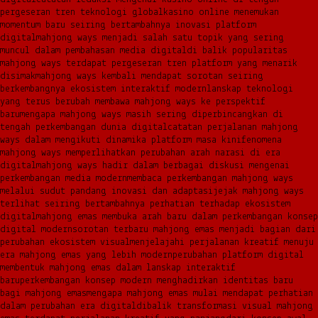
pergeseran tren teknologi global
kasino online menemukan
momentum baru seiring bertambahnya inovasi platform
digital
mahjong ways menjadi salah satu topik yang sering
muncul dalam pembahasan media digital
di balik popularitas
mahjong ways terdapat pergeseran tren platform yang menarik
disimak
mahjong ways kembali mendapat sorotan seiring
berkembangnya ekosistem interaktif modern
lanskap teknologi
yang terus berubah membawa mahjong ways ke perspektif
baru
mengapa mahjong ways masih sering diperbincangkan di
tengah perkembangan dunia digital
catatan perjalanan mahjong
ways dalam mengikuti dinamika platform masa kini
fenomena
mahjong ways memperlihatkan perubahan arah narasi di era
digital
mahjong ways hadir dalam berbagai diskusi mengenai
perkembangan media modern
membaca perkembangan mahjong ways
melalui sudut pandang inovasi dan adaptasi
jejak mahjong ways
terlihat seiring bertambahnya perhatian terhadap ekosistem
digital
mahjong emas membuka arah baru dalam perkembangan konsep
digital modern
sorotan terbaru mahjong emas menjadi bagian dari
perubahan ekosistem visual
menjelajahi perjalanan kreatif menuju
era mahjong emas yang lebih modern
perubahan platform digital
membentuk mahjong emas dalam lanskap interaktif
baru
perkembangan konsep modern menghadirkan identitas baru
bagi mahjong emas
mengapa mahjong emas mulai mendapat perhatian
dalam perubahan era digital
dibalik transformasi visual mahjong