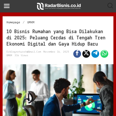
S
k
i
p
t
1
Homepage
/
UMKM
o
0
c
10 Bisnis Rumahan yang Bisa Dilakukan
B
o
i
di 2025: Peluang Cerdas di Tengah Tren
n
s
Ekonomi Digital dan Gaya Hidup Baru
t
n
e
i
Ezblognetwork@gmail.com
November 14, 2025
n
s
UMKM
314 Views
t
R
u
m
a
h
a
n
y
a
n
g
B
i