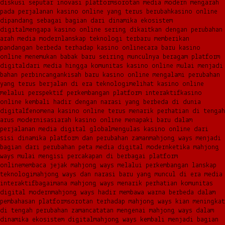
diskusi seputar inovasi platform
sorotan media modern mengarah
pada perjalanan kasino online yang terus berubah
kasino online
dipandang sebagai bagian dari dinamika ekosistem
digital
mengapa kasino online sering dikaitkan dengan perubahan
arah media modern
lanskap teknologi terbaru memberikan
pandangan berbeda terhadap kasino online
cara baru kasino
online menemukan babak baru seiring munculnya beragam platform
digital
dari media hingga komunitas kasino online mulai menjadi
bahan perbincangan
kisah baru kasino online mengalami perubahan
yang terus berjalan di era teknologi
melihat kasino online
melalui perspektif perkembangan platform interaktif
kasino
online kembali hadir dengan narasi yang berbeda di dunia
digital
fenomena kasino online terus menarik perhatian di tengah
arus modernisasi
arah kasino online menapaki baru dalam
perjalanan media digital global
mengulas kasino online dari
sisi dinamika platform dan perubahan zaman
mahjong ways menjadi
bagian dari perubahan peta media digital modern
ketika mahjong
ways mulai mengisi percakapan di berbagai platform
online
membaca jejak mahjong ways melalui perkembangan lanskap
teknologi
mahjong ways dan narasi baru yang muncul di era media
interaktif
bagaimana mahjong ways menarik perhatian komunitas
digital modern
mahjong ways hadir membawa warna berbeda dalam
pembahasan platform
sorotan terhadap mahjong ways kian meningkat
di tengah perubahan zaman
catatan mengenai mahjong ways dalam
dinamika ekosistem digital
mahjong ways kembali menjadi bagian