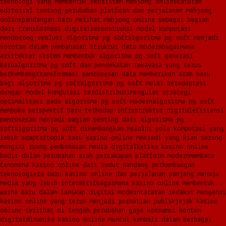
teknologi yang membentuk ekosistem mahjong online
catatan
editorial tentang perubahan platform dan perjalanan mahjong
online
pandangan baru melihat mahjong online sebagai bagian
dari transformasi digital
rekonstruksi model komputasi
mendorong evolusi algoritma pg soft
algoritma pg soft menjadi
sorotan dalam pembahasan struktur data modern
bagaimana
arsitektur sistem membentuk algoritma pg soft generasi
baru
algoritma pg soft dan pendekatan rekayasa yang terus
berkembang
transformasi pemrosesan data memberikan arah baru
bagi algoritma pg soft
algoritma pg soft mulai beradaptasi
dengan model komputasi terdistribusi
mengulas strategi
optimalisasi pada algoritma pg soft modern
algoritma pg soft
membuka perspektif baru terhadap infrastruktur digital
efisiensi
pemrosesan menjadi bagian penting dari algoritma pg
soft
algoritma pg soft dikembangkan melalui pola komputasi yang
lebih adaptif
topik baru kasino online menjadi yang kian sering
mengisi ruang pembahasan media digital
ketika kasino online
hadir dalam perubahan arah percakapan platform modern
membaca
fenomena kasino online dari sudut pandang perkembangan
teknologi
era baru kasino online dan perjalanan panjang menuju
media yang lebih interaktif
bagaimana kasino online membentuk
warna baru dalam lanskap digital modern
catatan redaksi mengenai
kasino online yang terus menjadi perhatian publik
jejak kasino
online terlihat di tengah perubahan gaya konsumsi konten
digital
dinamika kasino online muncul kembali dalam berbagai