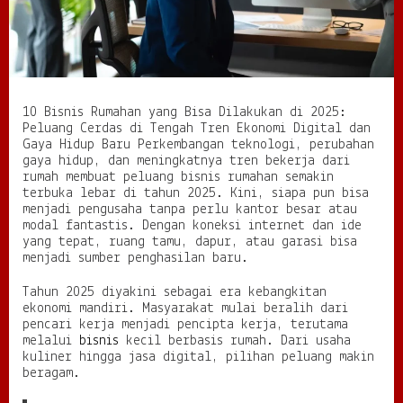
s
a
D
i
l
a
10 Bisnis Rumahan yang Bisa Dilakukan di 2025:
k
Peluang Cerdas di Tengah Tren Ekonomi Digital dan
u
Gaya Hidup Baru Perkembangan teknologi, perubahan
k
gaya hidup, dan meningkatnya tren bekerja dari
a
rumah membuat peluang bisnis rumahan semakin
n
terbuka lebar di tahun 2025. Kini, siapa pun bisa
d
menjadi pengusaha tanpa perlu kantor besar atau
i
modal fantastis. Dengan koneksi internet dan ide
2
yang tepat, ruang tamu, dapur, atau garasi bisa
0
menjadi sumber penghasilan baru.
2
5
:
Tahun 2025 diyakini sebagai era kebangkitan
P
ekonomi mandiri. Masyarakat mulai beralih dari
e
pencari kerja menjadi pencipta kerja, terutama
l
melalui
bisnis
kecil berbasis rumah. Dari usaha
u
kuliner hingga jasa digital, pilihan peluang makin
a
beragam.
n
g