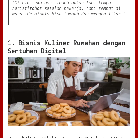
“Di era sekarang, rumah bukan lagi tempat
C
beristirahat setelah bekerja, tapi tempat di
e
mana ide bisnis bisa tumbuh dan menghasilkan.”
r
d
a
s
d
1. Bisnis Kuliner Rumahan dengan
i
Sentuhan Digital
T
e
n
g
a
h
T
r
e
n
E
k
o
n
o
m
Usaha kuliner selalu jadi primadona dalam bisnis