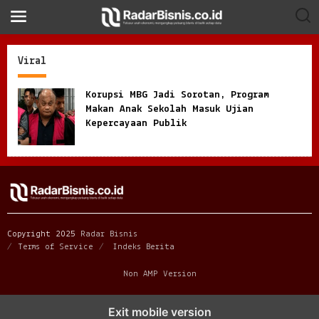
S
k
i
p
t
Viral
o
c
o
Korupsi MBG Jadi Sorotan, Program
n
Makan Anak Sekolah Masuk Ujian
t
Kepercayaan Publik
e
n
t
Copyright 2025
Radar Bisnis
Terms of Service
Indeks Berita
Non AMP Version
Exit mobile version