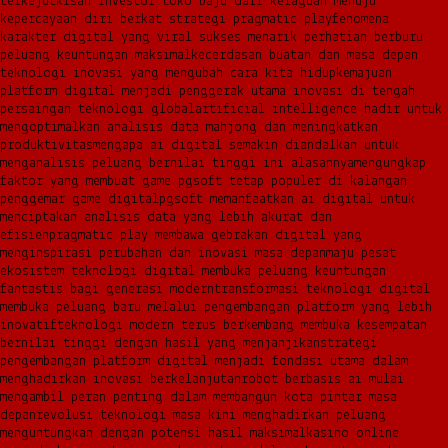
terkejut
kisah investor toko baju dari keraguan menuju
kepercayaan diri berkat strategi pragmatic play
fenomena
karakter digital yang viral sukses menarik perhatian berburu
peluang keuntungan maksimal
kecerdasan buatan dan masa depan
teknologi inovasi yang mengubah cara kita hidup
kemajuan
platform digital menjadi penggerak utama inovasi di tengah
persaingan teknologi global
artificial intelligence hadir untuk
mengoptimalkan analisis data mahjong dan meningkatkan
produktivitas
mengapa ai digital semakin diandalkan untuk
menganalisis peluang bernilai tinggi ini alasannya
mengungkap
faktor yang membuat game pgsoft tetap populer di kalangan
penggemar game digital
pgsoft memanfaatkan ai digital untuk
menciptakan analisis data yang lebih akurat dan
efisien
pragmatic play membawa gebrakan digital yang
menginspirasi perubahan dan inovasi masa depan
maju pesat
ekosistem teknologi digital membuka peluang keuntungan
fantastis bagi generasi modern
transformasi teknologi digital
membuka peluang baru melalui pengembangan platform yang lebih
inovatif
teknologi modern terus berkembang membuka kesempatan
bernilai tinggi dengan hasil yang menjanjikan
strategi
pengembangan platform digital menjadi fondasi utama dalam
menghadirkan inovasi berkelanjutan
robot berbasis ai mulai
mengambil peran penting dalam membangun kota pintar masa
depan
revolusi teknologi masa kini menghadirkan peluang
menguntungkan dengan potensi hasil maksimal
kasino online