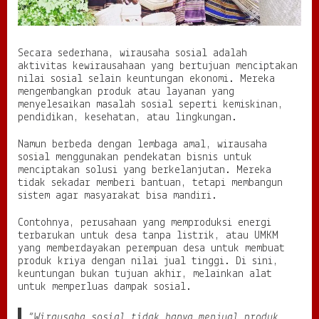
g
M
e
n
Secara sederhana, wirausaha sosial adalah
u
aktivitas kewirausahaan yang bertujuan menciptakan
m
nilai sosial selain keuntungan ekonomi. Mereka
b
mengembangkan produk atau layanan yang
u
menyelesaikan masalah sosial seperti kemiskinan,
h
pendidikan, kesehatan, atau lingkungan.
k
a
n
Namun berbeda dengan lembaga amal, wirausaha
E
sosial menggunakan pendekatan bisnis untuk
k
menciptakan solusi yang berkelanjutan. Mereka
o
tidak sekadar memberi bantuan, tetapi membangun
n
sistem agar masyarakat bisa mandiri.
o
m
Contohnya, perusahaan yang memproduksi energi
i
terbarukan untuk desa tanpa listrik, atau UMKM
B
yang memberdayakan perempuan desa untuk membuat
a
produk kriya dengan nilai jual tinggi. Di sini,
r
keuntungan bukan tujuan akhir, melainkan alat
u
untuk memperluas dampak sosial.
“Wirausaha sosial tidak hanya menjual produk,