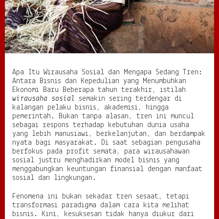
d
a
n
M
e
n
g
a
Apa Itu Wirausaha Sosial dan Mengapa Sedang Tren:
p
Antara Bisnis dan Kepedulian yang Menumbuhkan
a
Ekonomi Baru Beberapa tahun terakhir, istilah
S
wirausaha sosial
semakin sering terdengar di
e
kalangan pelaku bisnis, akademisi, hingga
d
pemerintah. Bukan tanpa alasan, tren ini muncul
a
sebagai respons terhadap kebutuhan dunia usaha
n
yang lebih manusiawi, berkelanjutan, dan berdampak
g
nyata bagi masyarakat. Di saat sebagian pengusaha
T
berfokus pada profit semata, para wirausahawan
r
sosial justru menghadirkan model bisnis yang
e
menggabungkan keuntungan finansial dengan manfaat
n
sosial dan lingkungan.
:
A
Fenomena ini bukan sekadar tren sesaat, tetapi
n
transformasi paradigma dalam cara kita melihat
t
bisnis. Kini, kesuksesan tidak hanya diukur dari
a