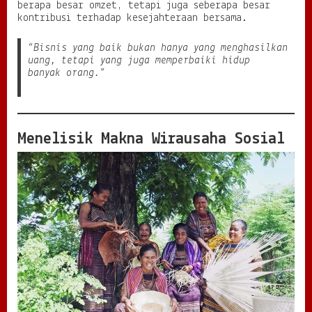
berapa besar omzet, tetapi juga seberapa besar
r
kontribusi terhadap kesejahteraan bersama.
a
B
“Bisnis yang baik bukan hanya yang menghasilkan
i
uang, tetapi yang juga memperbaiki hidup
s
banyak orang.”
n
i
s
d
a
Menelisik Makna Wirausaha Sosial
n
K
e
p
e
d
u
l
i
a
n
y
a
n