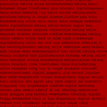
popularitas mahjong secara bertahap
fenomena mahjong muncul
bersamaan dengan transformasi gaya interaksi digital
bagaimana
media modern membentuk cara publik melihat mahjong
catatan
perjalanan mahjong di tengah dinamika platform yang terus
berubah
mahjong online mulai muncul dalam berbagai pembahasan
media digital
ketika mahjong online menjadi bagian dari
perubahan kebiasaan pengguna internet
jejak mahjong online
mengikuti dinamika ekosistem platform modern
mengapa mahjong
online semakin sering masuk ke dalam topik perkembangan
digital
mahjong online dan arah baru pembentukan komunitas di
era teknologi
fenomena mahjong online memberikan warna berbeda
pada lanskap media modern
perspektif baru melihat mahjong online
melalui perubahan tren platform
sorotan terhadap mahjong online
terus meningkat seiring berkembangnya media
perjalanan mahjong
online mengikuti irama transformasi dunia digital
mahjong
online menemukan ruang baru di tengah perubahan ekosistem
modern
transformasi digital pragmatic play menjadi inspirasi
baru dalam menghadirkan inovasi berkualitas
ai digital menjadi
kunci analisis data pgsoft yang lebih adaptif dan berkinerja
tinggi
arah baru pengembangan platform digital mendorong
inovasi yang semakin adaptif di era teknologi modern
kisah
viral pengguna yang berhasil memanfaatkan teknologi digital
hingga mendapatkan hasil di luar ekspektasi
ai digital berhasil
membaca pola tersembunyi hasilnya bikin banyak orang