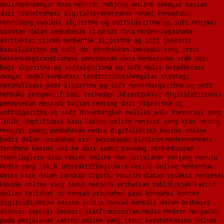
online
pandangan baru melihat mahjong online sebagai bagian
dari transformasi digital
rekonstruksi model komputasi
mendorong evolusi algoritma pg soft
algoritma pg soft menjadi
sorotan dalam pembahasan struktur data modern
bagaimana
arsitektur sistem membentuk algoritma pg soft generasi
baru
algoritma pg soft dan pendekatan rekayasa yang terus
berkembang
transformasi pemrosesan data memberikan arah baru
bagi algoritma pg soft
algoritma pg soft mulai beradaptasi
dengan model komputasi terdistribusi
mengulas strategi
optimalisasi pada algoritma pg soft modern
algoritma pg soft
membuka perspektif baru terhadap infrastruktur digital
efisiensi
pemrosesan menjadi bagian penting dari algoritma pg
soft
algoritma pg soft dikembangkan melalui pola komputasi yang
lebih adaptif
topik baru kasino online menjadi yang kian sering
mengisi ruang pembahasan media digital
ketika kasino online
hadir dalam perubahan arah percakapan platform modern
membaca
fenomena kasino online dari sudut pandang perkembangan
teknologi
era baru kasino online dan perjalanan panjang menuju
media yang lebih interaktif
bagaimana kasino online membentuk
warna baru dalam lanskap digital modern
catatan redaksi mengenai
kasino online yang terus menjadi perhatian publik
jejak kasino
online terlihat di tengah perubahan gaya konsumsi konten
digital
dinamika kasino online muncul kembali dalam berbagai
diskusi seputar inovasi platform
sorotan media modern mengarah
pada perjalanan kasino online yang terus berubah
kasino online