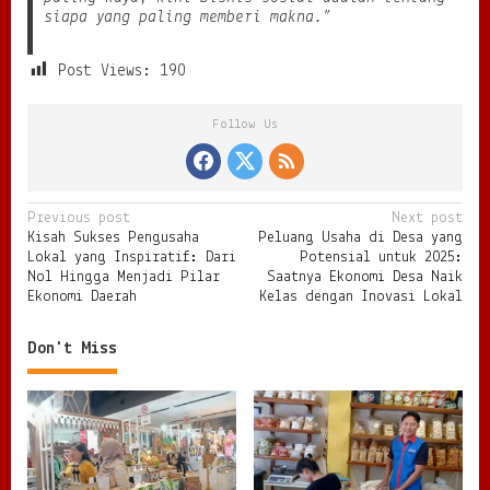
siapa yang paling memberi makna.”
Post Views:
190
Follow Us
P
Previous post
Next post
Kisah Sukses Pengusaha
Peluang Usaha di Desa yang
o
Lokal yang Inspiratif: Dari
Potensial untuk 2025:
s
Nol Hingga Menjadi Pilar
Saatnya Ekonomi Desa Naik
Ekonomi Daerah
Kelas dengan Inovasi Lokal
t
n
Don't Miss
a
v
i
g