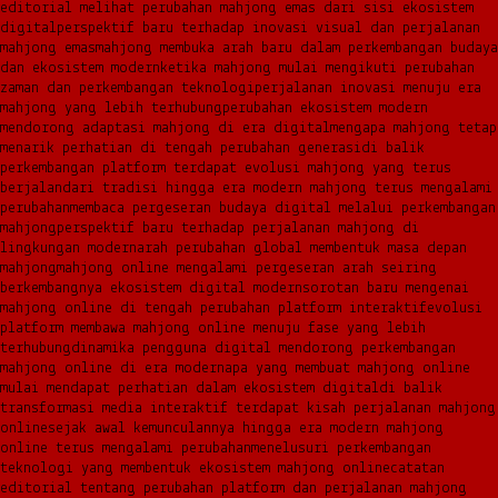
editorial melihat perubahan mahjong emas dari sisi ekosistem
digital
perspektif baru terhadap inovasi visual dan perjalanan
mahjong emas
mahjong membuka arah baru dalam perkembangan budaya
dan ekosistem modern
ketika mahjong mulai mengikuti perubahan
zaman dan perkembangan teknologi
perjalanan inovasi menuju era
mahjong yang lebih terhubung
perubahan ekosistem modern
mendorong adaptasi mahjong di era digital
mengapa mahjong tetap
menarik perhatian di tengah perubahan generasi
di balik
perkembangan platform terdapat evolusi mahjong yang terus
berjalan
dari tradisi hingga era modern mahjong terus mengalami
perubahan
membaca pergeseran budaya digital melalui perkembangan
mahjong
perspektif baru terhadap perjalanan mahjong di
lingkungan modern
arah perubahan global membentuk masa depan
mahjong
mahjong online mengalami pergeseran arah seiring
berkembangnya ekosistem digital modern
sorotan baru mengenai
mahjong online di tengah perubahan platform interaktif
evolusi
platform membawa mahjong online menuju fase yang lebih
terhubung
dinamika pengguna digital mendorong perkembangan
mahjong online di era modern
apa yang membuat mahjong online
mulai mendapat perhatian dalam ekosistem digital
di balik
transformasi media interaktif terdapat kisah perjalanan mahjong
online
sejak awal kemunculannya hingga era modern mahjong
online terus mengalami perubahan
menelusuri perkembangan
teknologi yang membentuk ekosistem mahjong online
catatan
editorial tentang perubahan platform dan perjalanan mahjong