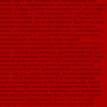
menjadi bagian dari percakapan baru dalam ekosistem media
digital
jejak perkembangan kasino online terlihat dari perubahan
perilaku pengguna platform modern
mengapa kasino online kembali
menarik perhatian di tengah pergeseran tren teknologi
lanskap
platform interaktif memberikan perspektif baru terhadap kasino
online
kasino online dan dinamika komunitas digital yang terus
mengalami perubahan
membaca arah perjalanan kasino online
melalui sorotan media modern
fenomena kasino online mengikuti
perkembangan narasi di era platform digital
bagaimana kasino
online menemukan ruang baru di tengah ekosistem
teknologi
catatan perubahan yang membuat kasino online semakin
sering menjadi sorotan
perspektif baru melihat kasino online
seiring munculnya beragam inovasi platform
mengubah arah kasino
online dalam bercakapan lanskap media digital modern
di tengah
perubahan zaman kasino online muncul dengan perspektif yang
berbeda
viral kasino online kembali menjadi sorotan saat
ekosistem platform terus berkembang
melihat perjalanan kasino
online dari sisi adaptasi teknologi dan media modern
fenomena
kasino online menghadirkan warna baru dalam perkembangan
platform interaktif
kasino online dan perubahan pola digital
yang mulai menjadi perhatian publik
mengurai dinamika kasino
online melalui sudut pandang perkembangan media modern
membuka
babak baru kasino online dalam narasi transformasi ekosistem
digital
catatan redaksi mengenai kasino online di tengah
pergeseran tren teknologi global
kasino online menemukan