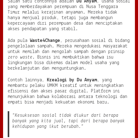
Salah satu contohnya adalah
Du Anyam
, usaha sosial
yang memberdayakan perempuan di Nusa Tenggara
Timur melalui kerajinan anyaman. Mereka tidak
hanya menjual produk, tetapi juga membangun
kepercayaan diri perempuan desa dan menciptakan
akses pendapatan yang stabil.
Ada pula
Waste4Change
, perusahaan sosial di bidang
pengelolaan sampah. Mereka mengedukasi masyarakat
untuk memilah dan mengolah sampah dengan prinsip
zero waste
. Bisnis ini membuktikan bahwa isu
lingkungan bisa dikemas dalam model usaha yang
berkelanjutan dan menguntungkan.
Contoh lainnya,
Krealogi by Du Anyam
, yang
membantu pelaku UMKM kreatif untuk meningkatkan
efisiensi dan akses pasar digital. Platform ini
menunjukkan bahwa kolaborasi antara teknologi dan
empati bisa menjadi kekuatan ekonomi baru.
“Kesuksesan sosial tidak diukur dari berapa
banyak yang kita jual, tapi dari berapa banyak
kehidupan yang ikut berubah.”