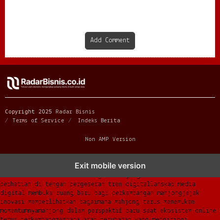
Persaingan
Add Comment
Copyright 2025
Radar Bisnis
Terms of Service
Indeks Berita
Non AMP Version
mahjong menjadi sorotan dalam perubahan pola interaksi digital
Exit mobile version
masa kini
dari komunitas hingga platform mahjong membangun
narasi baru di era modern
mengapa mahjong kembali mencuri
perhatian di tengah pergeseran tren digital
lanskap media
digital membuka ruang baru bagi perkembangan mahjong
jejak
inovasi memperlihatkan bagaimana mahjong terus menemukan
momentumnya
mahjong dalam perspektif baru saat ekosistem online
terus berkembang
membaca arah perubahan yang mengiringi