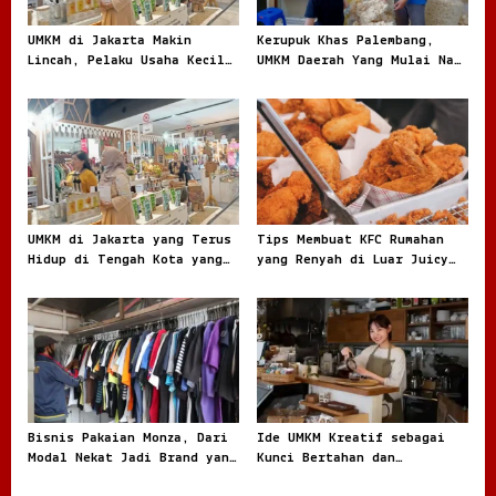
a
t
UMKM di Jakarta Makin
Kerupuk Khas Palembang,
Lincah, Pelaku Usaha Kecil
UMKM Daerah Yang Mulai Naik
i
Berburu Peluang di Kota
Daun
o
Besar
n
UMKM di Jakarta yang Terus
Tips Membuat KFC Rumahan
Hidup di Tengah Kota yang
yang Renyah di Luar Juicy
Bergerak Cepat
di Dalam dan Kaya Rasa
Bisnis Pakaian Monza, Dari
Ide UMKM Kreatif sebagai
Modal Nekat Jadi Brand yang
Kunci Bertahan dan
Dicari Anak Muda
Berkembang di Tengah