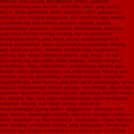
momentum baru seiring bertambahnya inovasi platform
digital
mahjong ways menjadi salah satu topik yang sering
muncul dalam pembahasan media digital
di balik popularitas
mahjong ways terdapat pergeseran tren platform yang menarik
disimak
mahjong ways kembali mendapat sorotan seiring
berkembangnya ekosistem interaktif modern
lanskap teknologi
yang terus berubah membawa mahjong ways ke perspektif
baru
mengapa mahjong ways masih sering diperbincangkan di
tengah perkembangan dunia digital
catatan perjalanan mahjong
ways dalam mengikuti dinamika platform masa kini
fenomena
mahjong ways memperlihatkan perubahan arah narasi di era
digital
mahjong ways hadir dalam berbagai diskusi mengenai
perkembangan media modern
membaca perkembangan mahjong ways
melalui sudut pandang inovasi dan adaptasi
jejak mahjong ways
terlihat seiring bertambahnya perhatian terhadap ekosistem
digital
mahjong emas membuka arah baru dalam perkembangan konsep
digital modern
sorotan terbaru mahjong emas menjadi bagian dari
perubahan ekosistem visual
menjelajahi perjalanan kreatif menuju
era mahjong emas yang lebih modern
perubahan platform digital
membentuk mahjong emas dalam lanskap interaktif
baru
perkembangan konsep modern menghadirkan identitas baru
bagi mahjong emas
mengapa mahjong emas mulai mendapat perhatian
dalam perubahan era digital
dibalik transformasi visual mahjong
emas terdapat perjalanan kreatif yang panjang
dari konsep awal
mahjong emas hingga perkembangan era modern saat ini
catatan