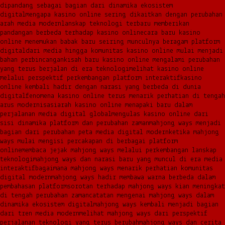
dipandang sebagai bagian dari dinamika ekosistem
digital
mengapa kasino online sering dikaitkan dengan perubahan
arah media modern
lanskap teknologi terbaru memberikan
pandangan berbeda terhadap kasino online
cara baru kasino
online menemukan babak baru seiring munculnya beragam platform
digital
dari media hingga komunitas kasino online mulai menjadi
bahan perbincangan
kisah baru kasino online mengalami perubahan
yang terus berjalan di era teknologi
melihat kasino online
melalui perspektif perkembangan platform interaktif
kasino
online kembali hadir dengan narasi yang berbeda di dunia
digital
fenomena kasino online terus menarik perhatian di tengah
arus modernisasi
arah kasino online menapaki baru dalam
perjalanan media digital global
mengulas kasino online dari
sisi dinamika platform dan perubahan zaman
mahjong ways menjadi
bagian dari perubahan peta media digital modern
ketika mahjong
ways mulai mengisi percakapan di berbagai platform
online
membaca jejak mahjong ways melalui perkembangan lanskap
teknologi
mahjong ways dan narasi baru yang muncul di era media
interaktif
bagaimana mahjong ways menarik perhatian komunitas
digital modern
mahjong ways hadir membawa warna berbeda dalam
pembahasan platform
sorotan terhadap mahjong ways kian meningkat
di tengah perubahan zaman
catatan mengenai mahjong ways dalam
dinamika ekosistem digital
mahjong ways kembali menjadi bagian
dari tren media modern
melihat mahjong ways dari perspektif
perjalanan teknologi yang terus berubah
mahjong ways dan cerita