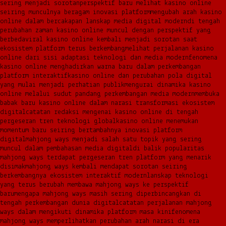
sering menjadi sorotan
perspektif baru melihat kasino online
seiring munculnya beragam inovasi platform
mengubah arah kasino
online dalam bercakapan lanskap media digital modern
di tengah
perubahan zaman kasino online muncul dengan perspektif yang
berbeda
viral kasino online kembali menjadi sorotan saat
ekosistem platform terus berkembang
melihat perjalanan kasino
online dari sisi adaptasi teknologi dan media modern
fenomena
kasino online menghadirkan warna baru dalam perkembangan
platform interaktif
kasino online dan perubahan pola digital
yang mulai menjadi perhatian publik
mengurai dinamika kasino
online melalui sudut pandang perkembangan media modern
membuka
babak baru kasino online dalam narasi transformasi ekosistem
digital
catatan redaksi mengenai kasino online di tengah
pergeseran tren teknologi global
kasino online menemukan
momentum baru seiring bertambahnya inovasi platform
digital
mahjong ways menjadi salah satu topik yang sering
muncul dalam pembahasan media digital
di balik popularitas
mahjong ways terdapat pergeseran tren platform yang menarik
disimak
mahjong ways kembali mendapat sorotan seiring
berkembangnya ekosistem interaktif modern
lanskap teknologi
yang terus berubah membawa mahjong ways ke perspektif
baru
mengapa mahjong ways masih sering diperbincangkan di
tengah perkembangan dunia digital
catatan perjalanan mahjong
ways dalam mengikuti dinamika platform masa kini
fenomena
mahjong ways memperlihatkan perubahan arah narasi di era