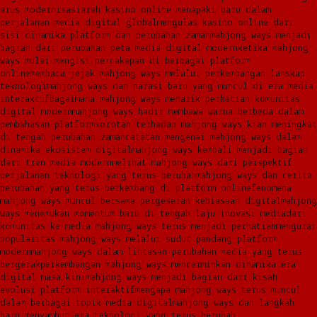
arus modernisasi
arah kasino online menapaki baru dalam
perjalanan media digital global
mengulas kasino online dari
sisi dinamika platform dan perubahan zaman
mahjong ways menjadi
bagian dari perubahan peta media digital modern
ketika mahjong
ways mulai mengisi percakapan di berbagai platform
online
membaca jejak mahjong ways melalui perkembangan lanskap
teknologi
mahjong ways dan narasi baru yang muncul di era media
interaktif
bagaimana mahjong ways menarik perhatian komunitas
digital modern
mahjong ways hadir membawa warna berbeda dalam
pembahasan platform
sorotan terhadap mahjong ways kian meningkat
di tengah perubahan zaman
catatan mengenai mahjong ways dalam
dinamika ekosistem digital
mahjong ways kembali menjadi bagian
dari tren media modern
melihat mahjong ways dari perspektif
perjalanan teknologi yang terus berubah
mahjong ways dan cerita
perubahan yang terus berkembang di platform online
fenomena
mahjong ways muncul bersama pergeseran kebiasaan digital
mahjong
ways menemukan momentum baru di tengah laju inovasi media
dari
komunitas ke media mahjong ways terus menjadi perhatian
mengurai
popularitas mahjong ways melalui sudut pandang platform
modern
mahjong ways dalam lintasan perubahan media yang terus
bergerak
perkembangan mahjong ways mencerminkan dinamika era
digital masa kini
mahjong ways menjadi bagian dari kisah
evolusi platform interaktif
mengapa mahjong ways terus muncul
dalam berbagai topik media digital
mahjong ways dan langkah
baru menyambut era teknologi yang terus berubah