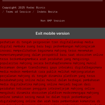
Copyright 2025
Radar Bisnis
Terms of Service
Indeks Berita
Non AMP Version
mahjong menjadi sorotan dalam perubahan pola interaksi digital
Exit mobile version
masa kini
dari komunitas hingga platform mahjong membangun
narasi baru di era modern
mengapa mahjong kembali mencuri
perhatian di tengah pergeseran tren digital
lanskap media
digital membuka ruang baru bagi perkembangan mahjong
jejak
inovasi memperlihatkan bagaimana mahjong terus menemukan
momentumnya
mahjong dalam perspektif baru saat ekosistem online
terus berkembang
membaca arah perubahan yang mengiringi
popularitas mahjong secara bertahap
fenomena mahjong muncul
bersamaan dengan transformasi gaya interaksi digital
bagaimana
media modern membentuk cara publik melihat mahjong
catatan
perjalanan mahjong di tengah dinamika platform yang terus
berubah
mahjong online mulai muncul dalam berbagai pembahasan
media digital
ketika mahjong online menjadi bagian dari
perubahan kebiasaan pengguna internet
jejak mahjong online
mengikuti dinamika ekosistem platform modern
mengapa mahjong
online semakin sering masuk ke dalam topik perkembangan
digital
mahjong online dan arah baru pembentukan komunitas di