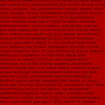
era teknologi
fenomena mahjong online memberikan warna berbeda
pada lanskap media modern
perspektif baru melihat mahjong online
melalui perubahan tren platform
sorotan terhadap mahjong online
terus meningkat seiring berkembangnya media
perjalanan mahjong
online mengikuti irama transformasi dunia digital
mahjong
online menemukan ruang baru di tengah perubahan ekosistem
modern
transformasi digital pragmatic play menjadi inspirasi
baru dalam menghadirkan inovasi berkualitas
ai digital menjadi
kunci analisis data pgsoft yang lebih adaptif dan berkinerja
tinggi
arah baru pengembangan platform digital mendorong
inovasi yang semakin adaptif di era teknologi modern
kisah
viral pengguna yang berhasil memanfaatkan teknologi digital
hingga mendapatkan hasil di luar ekspektasi
ai digital berhasil
membaca pola tersembunyi hasilnya bikin banyak orang
terkejut
kisah investor toko baju dari keraguan menuju
kepercayaan diri berkat strategi pragmatic play
fenomena
karakter digital yang viral sukses menarik perhatian berburu
peluang keuntungan maksimal
kecerdasan buatan dan masa depan
teknologi inovasi yang mengubah cara kita hidup
kemajuan
platform digital menjadi penggerak utama inovasi di tengah
persaingan teknologi global
artificial intelligence hadir untuk
mengoptimalkan analisis data mahjong dan meningkatkan
produktivitas
mengapa ai digital semakin diandalkan untuk
menganalisis peluang bernilai tinggi ini alasannya
mengungkap
faktor yang membuat game pgsoft tetap populer di kalangan