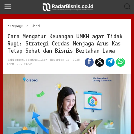
S
k
i
p
t
C
Homepage
/
UMKM
o
a
c
Cara Mengatur Keuangan UMKM agar Tidak
r
o
a
Rugi: Strategi Cerdas Menjaga Arus Kas
n
M
Tetap Sehat dan Bisnis Bertahan Lama
t
e
e
n
Ezblognetwork@gmail.com
November 14, 2025
n
g
UMKM
209 Views
t
a
t
u
r
K
e
u
a
n
g
a
n
U