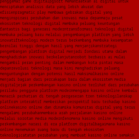
penggemar game digital
pgsoft memanfaatkan ai digital untuk
menciptakan analisis data yang lebih akurat dan
efisien
pragmatic play membawa gebrakan digital yang
menginspirasi perubahan dan inovasi masa depan
maju pesat
ekosistem teknologi digital membuka peluang keuntungan
fantastis bagi generasi modern
transformasi teknologi digital
membuka peluang baru melalui pengembangan platform yang lebih
inovatif
teknologi modern terus berkembang membuka kesempatan
bernilai tinggi dengan hasil yang menjanjikan
strategi
pengembangan platform digital menjadi fondasi utama dalam
menghadirkan inovasi berkelanjutan
robot berbasis ai mulai
mengambil peran penting dalam membangun kota pintar masa
depan
revolusi teknologi masa kini menghadirkan peluang
menguntungkan dengan potensi hasil maksimal
kasino online
menjadi bagian dari percakapan baru dalam ekosistem media
digital
jejak perkembangan kasino online terlihat dari perubahan
perilaku pengguna platform modern
mengapa kasino online kembali
menarik perhatian di tengah pergeseran tren teknologi
lanskap
platform interaktif memberikan perspektif baru terhadap kasino
online
kasino online dan dinamika komunitas digital yang terus
mengalami perubahan
membaca arah perjalanan kasino online
melalui sorotan media modern
fenomena kasino online mengikuti
perkembangan narasi di era platform digital
bagaimana kasino
online menemukan ruang baru di tengah ekosistem
teknologi
catatan perubahan yang membuat kasino online semakin