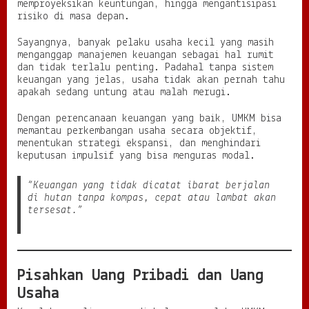
p
memproyeksikan keuntungan, hingga mengantisipasi
S
risiko di masa depan.
e
h
Sayangnya, banyak pelaku usaha kecil yang masih
a
menganggap manajemen keuangan sebagai hal rumit
t
dan tidak terlalu penting. Padahal tanpa sistem
d
keuangan yang jelas, usaha tidak akan pernah tahu
a
apakah sedang untung atau malah merugi.
n
B
Dengan perencanaan keuangan yang baik, UMKM bisa
i
memantau perkembangan usaha secara objektif,
s
menentukan strategi ekspansi, dan menghindari
n
keputusan impulsif yang bisa menguras modal.
i
s
“Keuangan yang tidak dicatat ibarat berjalan
B
di hutan tanpa kompas, cepat atau lambat akan
e
tersesat.”
r
t
a
h
a
Pisahkan Uang Pribadi dan Uang
n
L
Usaha
a