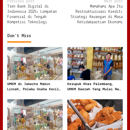
P
Previous post
Next post
Tren Bank Digital di
Memahami Apa Itu
o
Indonesia 2025: Lompatan
Restrukturisasi Kredit:
s
Finansial di Tengah
Strategi Keuangan di Masa
Kompetisi Teknologi
Ketidakpastian Ekonomi
t
n
Don't Miss
a
v
i
g
a
t
UMKM di Jakarta Makin
Kerupuk Khas Palembang,
Lincah, Pelaku Usaha Kecil
UMKM Daerah Yang Mulai Naik
i
Berburu Peluang di Kota
Daun
o
Besar
n