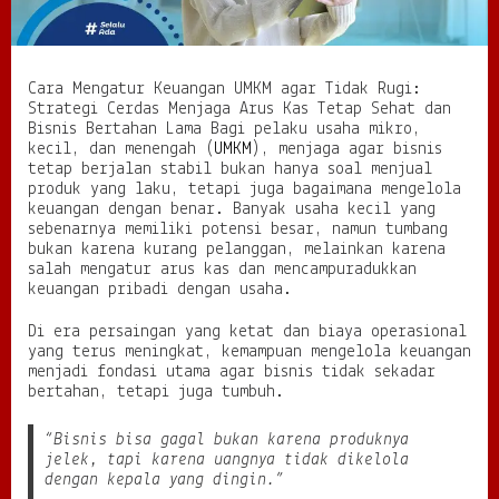
M
K
M
a
Cara Mengatur Keuangan UMKM agar Tidak Rugi:
g
Strategi Cerdas Menjaga Arus Kas Tetap Sehat dan
a
Bisnis Bertahan Lama Bagi pelaku usaha mikro,
r
kecil, dan menengah (
UMKM
), menjaga agar bisnis
T
tetap berjalan stabil bukan hanya soal menjual
i
produk yang laku, tetapi juga bagaimana mengelola
d
keuangan dengan benar. Banyak usaha kecil yang
a
sebenarnya memiliki potensi besar, namun tumbang
k
bukan karena kurang pelanggan, melainkan karena
R
salah mengatur arus kas dan mencampuradukkan
u
keuangan pribadi dengan usaha.
g
i
Di era persaingan yang ketat dan biaya operasional
:
yang terus meningkat, kemampuan mengelola keuangan
S
menjadi fondasi utama agar bisnis tidak sekadar
t
bertahan, tetapi juga tumbuh.
r
a
“Bisnis bisa gagal bukan karena produknya
t
jelek, tapi karena uangnya tidak dikelola
e
dengan kepala yang dingin.”
g
i