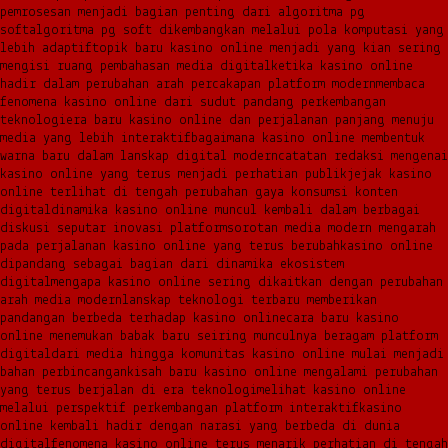
pemrosesan menjadi bagian penting dari algoritma pg
soft
algoritma pg soft dikembangkan melalui pola komputasi yang
lebih adaptif
topik baru kasino online menjadi yang kian sering
mengisi ruang pembahasan media digital
ketika kasino online
hadir dalam perubahan arah percakapan platform modern
membaca
fenomena kasino online dari sudut pandang perkembangan
teknologi
era baru kasino online dan perjalanan panjang menuju
media yang lebih interaktif
bagaimana kasino online membentuk
warna baru dalam lanskap digital modern
catatan redaksi mengenai
kasino online yang terus menjadi perhatian publik
jejak kasino
online terlihat di tengah perubahan gaya konsumsi konten
digital
dinamika kasino online muncul kembali dalam berbagai
diskusi seputar inovasi platform
sorotan media modern mengarah
pada perjalanan kasino online yang terus berubah
kasino online
dipandang sebagai bagian dari dinamika ekosistem
digital
mengapa kasino online sering dikaitkan dengan perubahan
arah media modern
lanskap teknologi terbaru memberikan
pandangan berbeda terhadap kasino online
cara baru kasino
online menemukan babak baru seiring munculnya beragam platform
digital
dari media hingga komunitas kasino online mulai menjadi
bahan perbincangan
kisah baru kasino online mengalami perubahan
yang terus berjalan di era teknologi
melihat kasino online
melalui perspektif perkembangan platform interaktif
kasino
online kembali hadir dengan narasi yang berbeda di dunia
digital
fenomena kasino online terus menarik perhatian di tengah