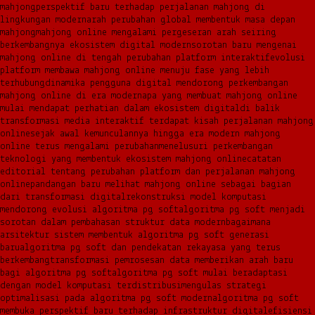
mahjong
perspektif baru terhadap perjalanan mahjong di
lingkungan modern
arah perubahan global membentuk masa depan
mahjong
mahjong online mengalami pergeseran arah seiring
berkembangnya ekosistem digital modern
sorotan baru mengenai
mahjong online di tengah perubahan platform interaktif
evolusi
platform membawa mahjong online menuju fase yang lebih
terhubung
dinamika pengguna digital mendorong perkembangan
mahjong online di era modern
apa yang membuat mahjong online
mulai mendapat perhatian dalam ekosistem digital
di balik
transformasi media interaktif terdapat kisah perjalanan mahjong
online
sejak awal kemunculannya hingga era modern mahjong
online terus mengalami perubahan
menelusuri perkembangan
teknologi yang membentuk ekosistem mahjong online
catatan
editorial tentang perubahan platform dan perjalanan mahjong
online
pandangan baru melihat mahjong online sebagai bagian
dari transformasi digital
rekonstruksi model komputasi
mendorong evolusi algoritma pg soft
algoritma pg soft menjadi
sorotan dalam pembahasan struktur data modern
bagaimana
arsitektur sistem membentuk algoritma pg soft generasi
baru
algoritma pg soft dan pendekatan rekayasa yang terus
berkembang
transformasi pemrosesan data memberikan arah baru
bagi algoritma pg soft
algoritma pg soft mulai beradaptasi
dengan model komputasi terdistribusi
mengulas strategi
optimalisasi pada algoritma pg soft modern
algoritma pg soft
membuka perspektif baru terhadap infrastruktur digital
efisiensi