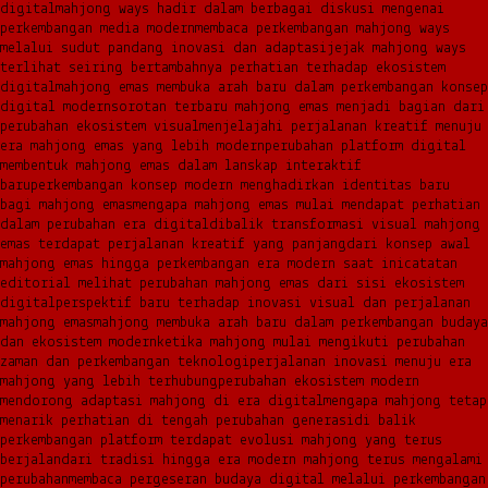
digital
mahjong ways hadir dalam berbagai diskusi mengenai
perkembangan media modern
membaca perkembangan mahjong ways
melalui sudut pandang inovasi dan adaptasi
jejak mahjong ways
terlihat seiring bertambahnya perhatian terhadap ekosistem
digital
mahjong emas membuka arah baru dalam perkembangan konsep
digital modern
sorotan terbaru mahjong emas menjadi bagian dari
perubahan ekosistem visual
menjelajahi perjalanan kreatif menuju
era mahjong emas yang lebih modern
perubahan platform digital
membentuk mahjong emas dalam lanskap interaktif
baru
perkembangan konsep modern menghadirkan identitas baru
bagi mahjong emas
mengapa mahjong emas mulai mendapat perhatian
dalam perubahan era digital
dibalik transformasi visual mahjong
emas terdapat perjalanan kreatif yang panjang
dari konsep awal
mahjong emas hingga perkembangan era modern saat ini
catatan
editorial melihat perubahan mahjong emas dari sisi ekosistem
digital
perspektif baru terhadap inovasi visual dan perjalanan
mahjong emas
mahjong membuka arah baru dalam perkembangan budaya
dan ekosistem modern
ketika mahjong mulai mengikuti perubahan
zaman dan perkembangan teknologi
perjalanan inovasi menuju era
mahjong yang lebih terhubung
perubahan ekosistem modern
mendorong adaptasi mahjong di era digital
mengapa mahjong tetap
menarik perhatian di tengah perubahan generasi
di balik
perkembangan platform terdapat evolusi mahjong yang terus
berjalan
dari tradisi hingga era modern mahjong terus mengalami
perubahan
membaca pergeseran budaya digital melalui perkembangan