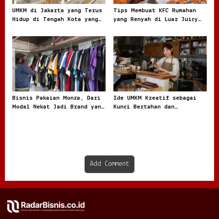
UMKM di Jakarta yang Terus
Tips Membuat KFC Rumahan
Hidup di Tengah Kota yang
yang Renyah di Luar Juicy
Bergerak Cepat
di Dalam dan Kaya Rasa
Bisnis Pakaian Monza, Dari
Ide UMKM Kreatif sebagai
Modal Nekat Jadi Brand yang
Kunci Bertahan dan
Dicari Anak Muda
Berkembang di Tengah
Persaingan
Add Comment