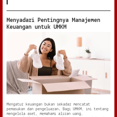
C
e
r
d
Menyadari Pentingnya Manajemen
a
Keuangan untuk UMKM
s
M
e
n
j
a
g
a
A
r
u
s
K
a
s
T
e
Mengatur keuangan bukan sekadar mencatat
t
pemasukan dan pengeluaran. Bagi UMKM, ini tentang
a
mengelola aset, memahami aliran uang,