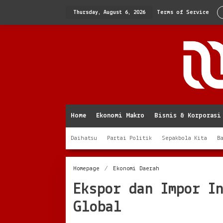
Skip
to
Thursday, August 6, 2026
Terms of Service
content
Home
Ekonomi Makro
Bisnis & Korporasi
Daihatsu
Partai Politik
Sepakbola Kita
B
Ekspor
Homepage
/
Ekonomi Daerah
dan
Ekspor dan Impor I
Impor
Indonesia
Global
di
Tengah
Gejolak