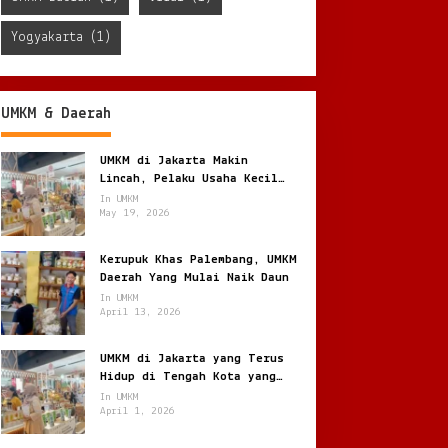
Yogyakarta
(1)
UMKM & Daerah
UMKM di Jakarta Makin
Lincah, Pelaku Usaha Kecil
Berburu Peluang di Kota
In UMKM
Besar
May 19, 2026
Kerupuk Khas Palembang, UMKM
Daerah Yang Mulai Naik Daun
In UMKM
April 13, 2026
UMKM di Jakarta yang Terus
Hidup di Tengah Kota yang
Bergerak Cepat
In UMKM
April 1, 2026