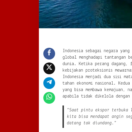
Indonesia sebagai negara yang
global menghadapi tantangan b
dunia. Ketika perang dagang, 
kebijakan proteksionis mewarna
Indonesia menjadi dua sisi mat
tahan ekonomi nasional. Kedua 
yang bisa membawa kemajuan, na
apabila tidak dikelola dengan 
“Saat pintu ekspor terbuka 
kita bisa mendapat angin se
datang tak diundang.”