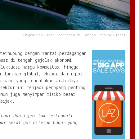
Ekspor dan Impor Indonesia di Tengah Gejolak Global
 terhubung dengan rantai perdagangan
esar di tengah gejolak ekonomi
fluktuasi harga komoditas, hingga
i lanskap global, ekspor dan impor
a uang yang menentukan arah daya
sektor ini menjadi penopang penting
mun juga menyimpan risiko besar
bijak.
lebar dan impor tak terkendali,
gar sekaligus diterpa badai yang