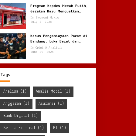
Program Kopdes Merah Putih,
Gerakan Baru Menguatkan
Ekonomi Desa dari Akar Rumput
In Ekonomi Makro
July 2, 2026
Kasus Penganiayaan Pacar di
Bandung, Luka Berat dan
Penyekapan !
In Opini & Analisis
June 29, 2026
Tags
Analisa
(1)
Analis Mobil
(1)
Anggaran
(1)
Asuransi
(1)
Bank Digital
(1)
Berita Kriminal
(1)
BI
(1)