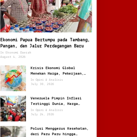
Ekonomi Papua Bertumpu pada Tambang,
Pangan, dan Jalur Perdagangan Baru
In Ekonomi Daerah
August 4, 2026
Krisis Ekonomi Global
Menekan Harga, Pekerjaan,
dan Daya Beli Masyarakat
In Opini & Analisis
July 30, 2026
Venezuela Pimpin Inflasi
Tertinggi Dunia, Harga
Melonjak Ratusan Persen
In Opini & Analisis
July 24, 2026
Polusi Menggerus Kesehatan,
dari Paru Paru hingga