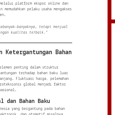
melalui platform ekspor online dan
in memudahkan pelaku usaha mengakses
en.
sebanyak-banyaknya, tetapi menjual
engan kualitas terbaik.”
n Ketergantungan Bahan
elemen penting dalam struktur
gantungan terhadap bahan baku luar
anjang. Fluktuasi harga, pelemahan
roteksionis global menjadi faktor
nasional.
al dan Bahan Baku
onesia yang bergantung pada bahan
lektronik, dan otomotif misalnya,