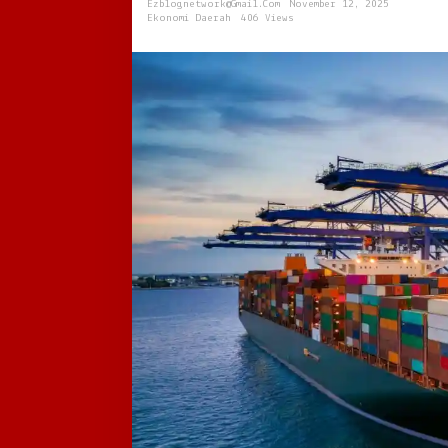
Ezblognetwork@gmail.com
November 12, 2025
Global
Ekonomi Daerah
406 Views