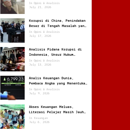
Jantung
In Opini & Analisis
July 21, 2026
Korupsi di China, Penindakan
Besar di Tengah Masalah yang
Terus Berulang
In Opini & Analisis
July 17, 2026
Analisis Pidana Korupsi di
Indonesia, Unsur Hukum
hingga Pemulihan Aset
In Opini & Analisis
July 13, 2026
Analis Keuangan Dunia,
Pembaca Angka yang Menentukan
Arah Pasar Global
In Opini & Analisis
July 9, 2026
Akses Keuangan Meluas,
Literasi Pelajar Masih Jauh
Tertinggal
In Keuangan
July 6, 2026