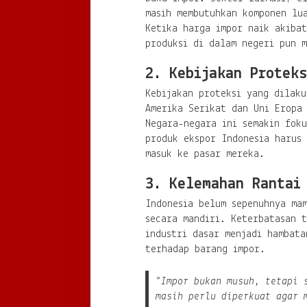
masih membutuhkan komponen lu
Ketika harga impor naik akiba
produksi di dalam negeri pun m
2. Kebijakan Protek
Kebijakan proteksi yang dilaku
Amerika Serikat dan Uni Eropa
Negara-negara ini semakin foku
produk ekspor Indonesia harus 
masuk ke pasar mereka.
3. Kelemahan Rantai
Indonesia belum sepenuhnya ma
secara mandiri. Keterbatasan t
industri dasar menjadi hambat
terhadap barang impor.
“Impor bukan musuh, tetapi 
masih perlu diperkuat agar 