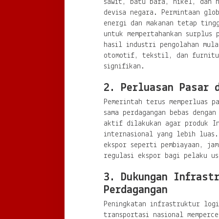
sawit, batu bara, nikel, dan 
devisa negara. Permintaan glo
energi dan makanan tetap ting
untuk mempertahankan surplus 
hasil industri pengolahan mula
otomotif, tekstil, dan furnit
signifikan.
2. Perluasan Pasar 
Pemerintah terus memperluas pa
sama perdagangan bebas dengan
aktif dilakukan agar produk In
internasional yang lebih luas.
ekspor seperti pembiayaan, jam
regulasi ekspor bagi pelaku us
3. Dukungan Infrast
Perdagangan
Peningkatan infrastruktur logi
transportasi nasional memperce