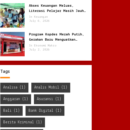
Akses Keuangan Meluas,
Literasi Pelajar Masih Jauh
Tertinggal
In Keuangan
July 6, 2026
Program Kopdes Merah Putih,
Gerakan Baru Menguatkan
Ekonomi Desa dari Akar Rumput
In Ekonomi Makro
July 2, 2026
Tags
Analisa
(1)
Analis Mobil
(1)
Anggaran
(1)
Asuransi
(1)
Bali
(1)
Bank Digital
(1)
Berita Kriminal
(1)