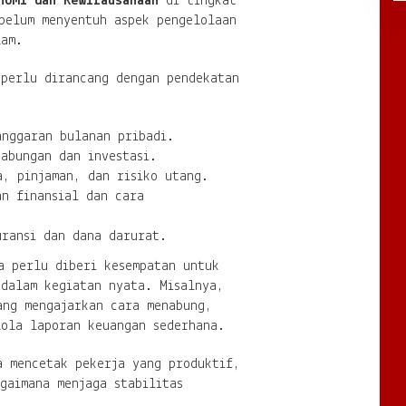
nomi dan Kewirausahaan
di tingkat
belum menyentuh aspek pengelolaan
lam.
 perlu dirancang dengan pendekatan
anggaran bulanan pribadi.
tabungan dan investasi.
a, pinjaman, dan risiko utang.
an finansial dan cara
uransi dan dana darurat.
a perlu diberi kesempatan untuk
 dalam kegiatan nyata. Misalnya,
ang mengajarkan cara menabung,
lola laporan keuangan sederhana.
a mencetak pekerja yang produktif,
gaimana menjaga stabilitas