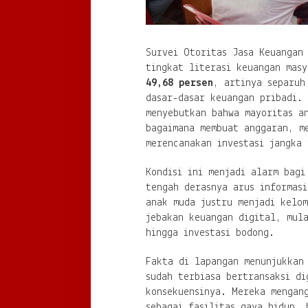
Survei Otoritas Jasa Keuangan
tingkat literasi keuangan masy
49,68 persen
, artinya separuh
dasar-dasar keuangan pribadi. 
menyebutkan bahwa mayoritas a
bagaimana membuat anggaran, m
merencanakan investasi jangka 
Kondisi ini menjadi alarm bagi
tengah derasnya arus informasi
anak muda justru menjadi kelo
jebakan keuangan digital, mula
hingga investasi bodong.
Fakta di lapangan menunjukkan
sudah terbiasa bertransaksi di
konsekuensinya. Mereka mengan
sebagai fasilitas gaya hidup,