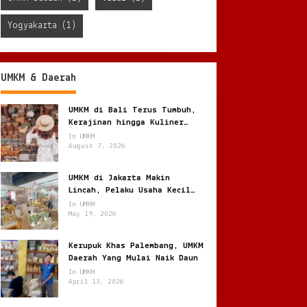
Yogyakarta
(1)
UMKM & Daerah
UMKM di Bali Terus Tumbuh,
Kerajinan hingga Kuliner
Menggerakkan Ekonomi Lokal
In UMKM
August 7, 2026
UMKM di Jakarta Makin
Lincah, Pelaku Usaha Kecil
Berburu Peluang di Kota
In UMKM
Besar
May 19, 2026
Kerupuk Khas Palembang, UMKM
Daerah Yang Mulai Naik Daun
In UMKM
April 13, 2026