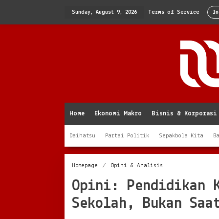
Skip
to
Sunday, August 9, 2026
Terms of Service
In
content
Home
Ekonomi Makro
Bisnis & Korporasi
Daihatsu
Partai Politik
Sepakbola Kita
B
Opini:
Homepage
/
Opini & Analisis
Pendidikan
Opini: Pendidikan 
Keuangan
Harus
Sekolah, Bukan Saa
Mulai
dari
Sekolah,