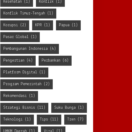
Kesehatan
(1)
Konflik
(1)
Konflik Timur-Tengah
(1)
Korupsi
(2)
KPR
(1)
Papua
(1)
Pasar Global
(1)
Pembangunan Indonesia
(4)
Pengertian
(4)
Perbankan
(6)
Platform Digital
(1)
Program Pemerintah
(2)
Rekomendasi
(1)
Strategi Bisnis
(11)
Suku Bunga
(1)
Teknologi
(1)
Tips
(11)
Tren
(7)
UMKM Daerah
(1)
Viral
(1)