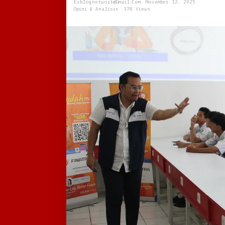
Ezblognetwork@gmail.com
November 12, 2025
Bukan
Opini & Analisis
378 Views
Saat
Sudah
Terlilit
Utang