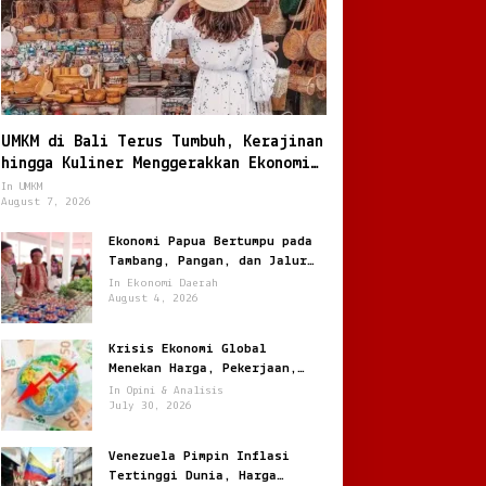
UMKM di Bali Terus Tumbuh, Kerajinan
hingga Kuliner Menggerakkan Ekonomi
Lokal
In UMKM
August 7, 2026
Ekonomi Papua Bertumpu pada
Tambang, Pangan, dan Jalur
Perdagangan Baru
In Ekonomi Daerah
August 4, 2026
Krisis Ekonomi Global
Menekan Harga, Pekerjaan,
dan Daya Beli Masyarakat
In Opini & Analisis
July 30, 2026
Venezuela Pimpin Inflasi
Tertinggi Dunia, Harga