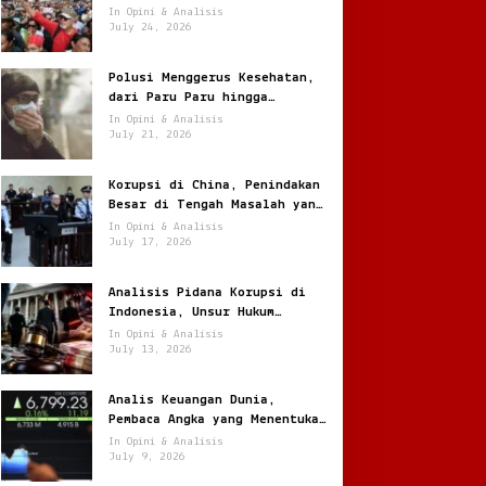
Melonjak Ratusan Persen
In Opini & Analisis
July 24, 2026
Polusi Menggerus Kesehatan,
dari Paru Paru hingga
Jantung
In Opini & Analisis
July 21, 2026
Korupsi di China, Penindakan
Besar di Tengah Masalah yang
Terus Berulang
In Opini & Analisis
July 17, 2026
Analisis Pidana Korupsi di
Indonesia, Unsur Hukum
hingga Pemulihan Aset
In Opini & Analisis
July 13, 2026
Analis Keuangan Dunia,
Pembaca Angka yang Menentukan
Arah Pasar Global
In Opini & Analisis
July 9, 2026