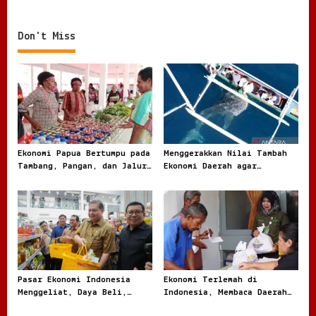
Sorotan Warga
Rentan dari Angka dan
Realita
Don't Miss
Ekonomi Papua Bertumpu pada
Menggerakkan Nilai Tambah
Tambang, Pangan, dan Jalur
Ekonomi Daerah agar
Perdagangan Baru
Kekayaan Lokal Tidak Pergi
Mentah
Pasar Ekonomi Indonesia
Ekonomi Terlemah di
Menggeliat, Daya Beli,
Indonesia, Membaca Daerah
Modal, dan Bisnis Lokal
Rentan dari Angka dan