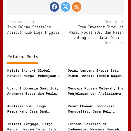
P
Previous post
Next post
Toko Online Spesialis
Tren Investor Ritel di
o
Atribut Klub Liga Inggris
Pasar Modal 2025 dan Peran
s
Penting Data dalam Setiap
Keputusan
t
n
Related Posts
a
v
Krisis Ekonomi Global
Opini tentang Ekspor Satu
Menekan Harga, Pekerjaan,
Pintu, Antara Tertib Dagang
i
dan Daya Beli Masyarakat
dan Risiko Terlalu Terpusat
g
Utang Indonesia Saat Ini,
Mengapa Rupiah Melemah, Ini
Angkanya Besar dan Perlu
Penjelasan dan Analisisnya
a
Dibaca dengan Jernih
t
Analisis Suku Bunga
Pasar Ekonomi Indonesia
i
Perbankan, Cara Bank
Menggeliat, Daya Beli,
Menghitung Harga Uang
Modal, dan Bisnis Lokal
o
Nasabah
Jadi Sorotan
Inflasi Terjaga, Harga
Ekonomi Terlemah di
n
Pangan Harian Tetap Jadi
Indonesia, Membaca Daerah