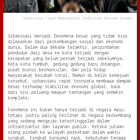
a
r
u
Urbanisasi Cepat Memengaruhi Stabilitas Ekonomi Global
h
i
S
Urbanisasi menjadi fenomena besar yang tidak bisa
t
dilepaskan dari perkembangan sosial dan ekonomi
a
dunia. Dalam dua dekade terakhir, perpindahan
b
penduduk dari desa ke kota terjadi dengan
i
kecepatan yang belum pernah terjadi sebelumnya.
l
Kota kota tumbuh, gedung gedung baru dibangun,
i
pusat bisnis bermunculan, dan pola hidup
t
masyarakat berubah total. Namun di balik kemajuan
a
tersebut, urbanisasi cepat ternyata membawa dampak
s
besar terhadap stabilitas ekonomi global, baik
E
dari sisi peluang maupun tantangan yang semakin
k
kompleks.
o
n
Fenomena ini bukan hanya terjadi di negara maju,
o
tetapi justru paling terlihat di negara berkembang
m
yang sedang mengejar ketertinggalan dalam
i
infrastruktur dan layanan publik. Ketika jutaan
G
orang pindah ke wilayah perkotaan dalam waktu
l
singkat, tingkat konsumsi naik, kebutuhan tenaga
o