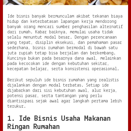
d
i
B
Ide bisnis banyak bermunculam akibat tekanan biaya
a
hidup dan keterbatasan lapangan kerja mendorong
w
banyak orang mencari sumber penghasilan alternatif
a
dari rumah. Kabar baiknya, memulai usaha tidak
h
selalu menuntut modal besar. Dengan perencanaan
S
yang tepat, disiplin eksekusi, dan pemahaman pasar
a
sederhana, bisnis rumahan bermodal di bawah satu
t
juta rupiah tetap bisa berjalan dan berkembang.
u
Kuncinya bukan pada besarnya dana awal, melainkan
J
pada kecocokan ide dengan kebutuhan sekitar,
u
kecepatan belajar, serta konsistensi operasional.
t
a
Berikut sepuluh ide bisnis rumahan yang realistis
y
dijalankan dengan modal terbatas. Setiap ide
a
dijabarkan dari sisi kebutuhan awal, alur kerja,
n
potensi pasar, serta tantangan yang perlu
g
diantisipasi sejak awal agar langkah pertama lebih
L
terukur.
a
y
1. Ide Bisnis Usaha Makanan
a
Ringan Rumahan
k
D