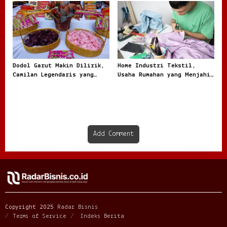
Beli Kendaraan
Besar
Dodol Garut Makin Dilirik,
Home Industri Tekstil,
Camilan Legendaris yang
Usaha Rumahan yang Menjahit
Jadi Ladang Bisnis UMKM
Peluang Besar dari Kain
Add Comment
Copyright 2025
Radar Bisnis
Terms of Service
Indeks Berita