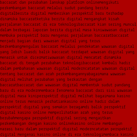
baccarat dan perubahan lanskap platform online
mengikuti
perkembangan baccarat melalui sudut pandang berita
digital
berita digital memberikan perspektif baru terhadap
dinamika baccarat
ketika berita digital mengangkat kisah
perjalanan baccarat di era teknologi
baccarat kian sering muncul
dalam berbagai laporan berita digital masa kini
wawasan digital
membuka perspektif baru mengenai perjalanan baccarat
baccarat
menjadi bagian dari wawasan digital yang terus
berkembang
mengulas baccarat melalui pendekatan wawasan digital
yang lebih luas
di balik baccarat terdapat wawasan digital yang
menarik untuk dicermati
wawasan digital mencatat dinamika
baccarat di tengah perubahan teknologi
baccarat kembali hadir
dalam pembahasan wawasan digital modern
catatan wawasan digital
tentang baccarat dan arah perkembangannya
bagaimana wawasan
digital melihat perubahan yang berkaitan dengan
baccarat
baccarat dan wawasan digital membentuk sudut pandang
baru di era modern
membaca fenomena baccarat dari sisi wawasan
digital masa kini
perspektif digital melihat bagaimana kasino
online terus menarik perhatian
kasino online hadir dalam
perspektif digital yang semakin beragam
di balik perspektif
digital kasino online memperlihatkan arah yang terus
berubah
mengapa perspektif digital sering mengaitkan
perkembangan dengan kasino online
kasino online membangun
narasi baru dalam perspektif digital modern
catatan perspektif
digital mengenai kasino online di era teknologi
membaca kasino