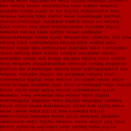
lanskap media digital
ketika media digital membangun perspektif
baru tentang kasino online
mahjong black scatter mengikuti
perubahan konsep visual di era digital modern
sorotan baru
mengenai mahjong black scatter dalam perkembangan platform
interaktif
menelusuri perjalanan kreatif menuju era mahjong
black scatter yang lebih modern
perubahan ekosistem digital
membentuk mahjong black scatter dengan pendekatan
baru
perkembangan konsep visual menghadirkan identitas unik pada
mahjong black scatter
mengapa mahjong black scatter mulai
menjadi bagian dari perbincangan digital
di balik transformasi
desain mahjong black scatter terdapat perjalanan inovasi
modern
dari konsep awal hingga era baru mahjong black scatter
terus mengalami perubahan
catatan editorial tentang pergeseran
platform dan perkembangan mahjong black scatter
perspektif baru
mengenai ekosistem digital dan perjalanan mahjong black
scatter
media digital terus mencatat perjalanan kasino online
dalam berbagai perubahan era
di balik perkembangan media digital
kasino online mulai sering menjadi sorotan
kasino online
menemukan ruang pembahasan baru melalui media digital
modern
mengulas bagaimana media digital mengangkat fenomena
kasino online secara berbeda
kasino online kian sering muncul
dalam laporan media digital masa kini
media digital
memperlihatkan bagaimana kasino online mengikuti perubahan
zaman
catatan media digital mengenai kasino online yang terus
menarik perhatian publik
dari sudut pandang media digital