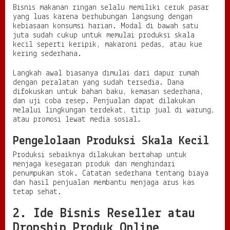
Bisnis makanan ringan selalu memiliki ceruk pasar
i
yang luas karena berhubungan langsung dengan
j
kebiasaan konsumsi harian. Modal di bawah satu
a
juta sudah cukup untuk memulai produksi skala
l
kecil seperti keripik, makaroni pedas, atau kue
a
kering sederhana.
n
k
Langkah awal biasanya dimulai dari dapur rumah
a
dengan peralatan yang sudah tersedia. Dana
n
difokuskan untuk bahan baku, kemasan sederhana,
dan uji coba resep. Penjualan dapat dilakukan
melalui lingkungan terdekat, titip jual di warung,
atau promosi lewat media sosial.
Pengelolaan Produksi Skala Kecil
Produksi sebaiknya dilakukan bertahap untuk
menjaga kesegaran produk dan menghindari
penumpukan stok. Catatan sederhana tentang biaya
dan hasil penjualan membantu menjaga arus kas
tetap sehat.
2. Ide Bisnis Reseller atau
Dropship Produk Online