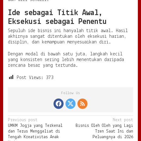
Ide sebagai Titik Awal,
Eksekusi sebagai Penentu
Sepuluh ide bisnis ini hanyalah titik awal. Hasil
akhirnya sangat ditentukan oleh eksekusi harian,
disiplin, dan kemampuan menyesuaikan diri.
Dengan modal di bawah satu juta, langkah kecil
yang konsisten sering lebih menentukan daripada
rencana besar yang tertunda.
Post Views:
373
Follow Us
P
Previous post
Next post
UMKM Jogja yang Terkenal
Bisnis Oleh Oleh yang Lagi
o
dan Terus Menggeliat di
Tren Saat Ini dan
s
Tengah Kreativitas Anak
Peluangnya di 2026