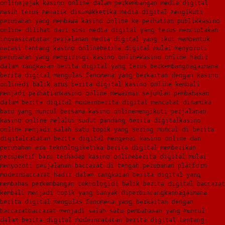
online
jejak kasino online dalam perkembangan media digital
masih terus menarik disimak
ketika media digital mengikuti
perubahan yang membawa kasino online ke perhatian publik
kasino
online dilihat dari sisi media digital yang terus menciptakan
inovasi
catatan perjalanan media digital yang ikut membentuk
narasi tentang kasino online
berita digital mulai menyoroti
perubahan yang mengiringi kasino online
kasino online hadir
dalam rangkaian berita digital yang terus berkembang
bagaimana
berita digital mengulas fenomena yang berkaitan dengan kasino
online
di balik arus berita digital kasino online kembali
menjadi perhatian
kasino online mewarnai sejumlah pembahasan
dalam berita digital modern
berita digital mencatat dinamika
baru yang muncul bersama kasino online
mengikuti perjalanan
kasino online melalui sudut pandang berita digital
kasino
online menjadi salah satu topik yang sering muncul di berita
digital
catatan berita digital mengenai kasino online dan
perubahan era teknologi
ketika berita digital memberikan
perspektif baru terhadap kasino online
berita digital mulai
menyoroti perjalanan baccarat di tengah perubahan platform
modern
baccarat hadir dalam rangkaian berita digital yang
membahas perkembangan teknologi
di balik berita digital baccarat
kembali menjadi topik yang banyak diperbincangkan
bagaimana
berita digital mengulas fenomena yang berkaitan dengan
baccarat
baccarat menjadi salah satu pembahasan yang muncul
dalam berita digital modern
catatan berita digital tentang