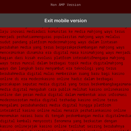
Non AMP Version
mahjong ways dan cerita perubahan yang terus berkembang di
Exit mobile version
platform online
fenomena mahjong ways muncul bersama pergeseran
kebiasaan digital
mahjong ways menemukan momentum baru di tengah
laju inovasi media
dari komunitas ke media mahjong ways terus
menjadi perhatian
mengurai popularitas mahjong ways melalui
sudut pandang platform modern
mahjong ways dalam lintasan
perubahan media yang terus bergerak
perkembangan mahjong ways
mencerminkan dinamika era digital masa kini
mahjong ways menjadi
bagian dari kisah evolusi platform interaktif
mengapa mahjong
ways terus muncul dalam berbagai topik media digital
mahjong
ways dan langkah baru menyambut era teknologi yang terus
berubah
media digital mulai memberikan ruang baru bagi kasino
online di era modern
kasino online hadir dalam berbagai
percakapan seputar media digital yang terus berkembang
bagaimana
media digital mengubah cara publik melihat kasino online
kasino
online dan peran media digital dalam membentuk arus informasi
modern
sorotan media digital terhadap kasino online terus
mengalami perubahan
dari media digital hingga platform
interaktif kasino online mulai menarik perhatian
kasino online
menemukan narasi baru di tengah perkembangan media digital
media
digital kembali menyoroti fenomena yang berkaitan dengan
kasino online
jejak kasino online terlihat seiring berubahnya