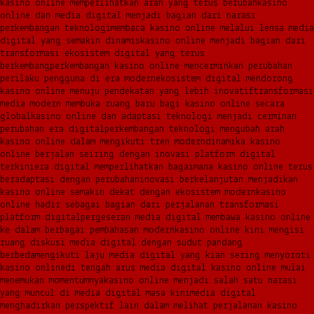
kasino online memperlihatkan arah yang terus berubah
kasino
online dan media digital menjadi bagian dari narasi
perkembangan teknologi
membaca kasino online melalui lensa media
digital yang semakin dinamis
kasino online menjadi bagian dari
transformasi ekosistem digital yang terus
berkembang
perkembangan kasino online mencerminkan perubahan
perilaku pengguna di era modern
ekosistem digital mendorong
kasino online menuju pendekatan yang lebih inovatif
transformasi
media modern membuka ruang baru bagi kasino online secara
global
kasino online dan adaptasi teknologi menjadi cerminan
perubahan era digital
perkembangan teknologi mengubah arah
kasino online dalam mengikuti tren modern
dinamika kasino
online berjalan seiring dengan inovasi platform digital
terkini
era digital memperlihatkan bagaimana kasino online terus
beradaptasi dengan perubahan
inovasi berkelanjutan menjadikan
kasino online semakin dekat dengan ekosistem modern
kasino
online hadir sebagai bagian dari perjalanan transformasi
platform digital
pergeseran media digital membawa kasino online
ke dalam berbagai pembahasan modern
kasino online kini mengisi
ruang diskusi media digital dengan sudut pandang
berbeda
mengikuti laju media digital yang kian sering menyoroti
kasino online
di tengah arus media digital kasino online mulai
menemukan momentumnya
kasino online menjadi salah satu narasi
yang muncul di media digital masa kini
media digital
menghadirkan perspektif lain dalam melihat perjalanan kasino