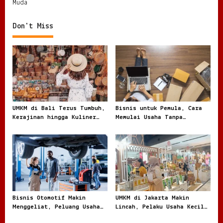
Muda
t
n
Don't Miss
a
v
i
g
a
t
UMKM di Bali Terus Tumbuh,
Bisnis untuk Pemula, Cara
Kerajinan hingga Kuliner
Memulai Usaha Tanpa
i
Menggerakkan Ekonomi Lokal
Terjebak Modal Besar
o
n
Bisnis Otomotif Makin
UMKM di Jakarta Makin
Menggeliat, Peluang Usaha
Lincah, Pelaku Usaha Kecil
dari Bengkel hingga Jual
Berburu Peluang di Kota