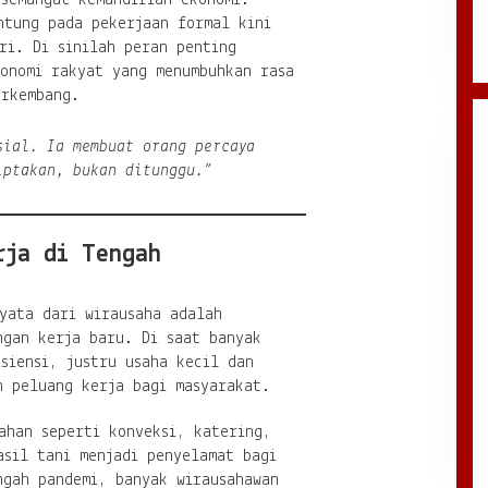
ntung pada pekerjaan formal kini
ri. Di sinilah peran penting
konomi rakyat yang menumbuhkan rasa
erkembang.
sial. Ia membuat orang percaya
iptakan, bukan ditunggu.”
rja di Tengah
yata dari wirausaha adalah
ngan kerja baru. Di saat banyak
siensi, justru usaha kecil dan
n peluang kerja bagi masyarakat.
ahan seperti konveksi, katering,
asil tani menjadi penyelamat bagi
ngah pandemi, banyak wirausahawan