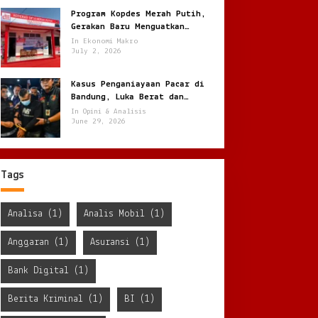
Program Kopdes Merah Putih,
Gerakan Baru Menguatkan
Ekonomi Desa dari Akar Rumput
In Ekonomi Makro
July 2, 2026
Kasus Penganiayaan Pacar di
Bandung, Luka Berat dan
Penyekapan !
In Opini & Analisis
June 29, 2026
Tags
Analisa
(1)
Analis Mobil
(1)
Anggaran
(1)
Asuransi
(1)
Bank Digital
(1)
Berita Kriminal
(1)
BI
(1)