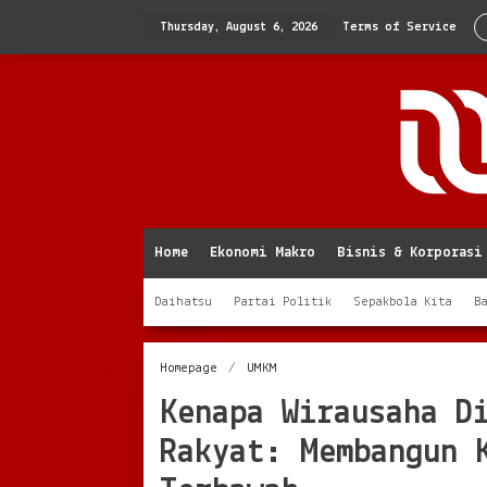
Skip
to
Thursday, August 6, 2026
Terms of Service
content
Home
Ekonomi Makro
Bisnis & Korporasi
Daihatsu
Partai Politik
Sepakbola Kita
B
Kenapa
Homepage
/
UMKM
Wirausaha
Kenapa Wirausaha D
Disebut
Penggerak
Rakyat: Membangun 
Ekonomi
Rakyat:
Membangun