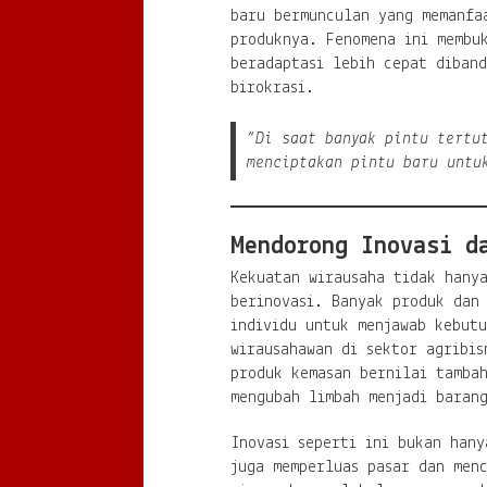
baru bermunculan yang memanfa
produknya. Fenomena ini membu
beradaptasi lebih cepat diban
birokrasi.
“Di saat banyak pintu tertu
menciptakan pintu baru untu
Mendorong Inovasi d
Kekuatan wirausaha tidak hany
berinovasi. Banyak produk dan
individu untuk menjawab kebut
wirausahawan di sektor agribis
produk kemasan bernilai tamba
mengubah limbah menjadi baran
Inovasi seperti ini bukan hany
juga memperluas pasar dan men