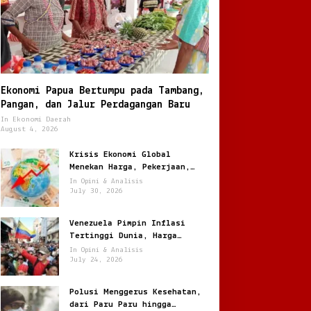
Ekonomi Papua Bertumpu pada Tambang,
Pangan, dan Jalur Perdagangan Baru
In Ekonomi Daerah
August 4, 2026
Krisis Ekonomi Global
Menekan Harga, Pekerjaan,
dan Daya Beli Masyarakat
In Opini & Analisis
July 30, 2026
Venezuela Pimpin Inflasi
Tertinggi Dunia, Harga
Melonjak Ratusan Persen
In Opini & Analisis
July 24, 2026
Polusi Menggerus Kesehatan,
dari Paru Paru hingga