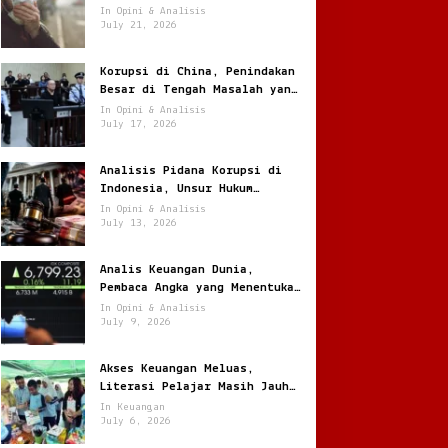
Jantung
In Opini & Analisis
July 21, 2026
Korupsi di China, Penindakan
Besar di Tengah Masalah yang
Terus Berulang
In Opini & Analisis
July 17, 2026
Analisis Pidana Korupsi di
Indonesia, Unsur Hukum
hingga Pemulihan Aset
In Opini & Analisis
July 13, 2026
Analis Keuangan Dunia,
Pembaca Angka yang Menentukan
Arah Pasar Global
In Opini & Analisis
July 9, 2026
Akses Keuangan Meluas,
Literasi Pelajar Masih Jauh
Tertinggal
In Keuangan
July 6, 2026