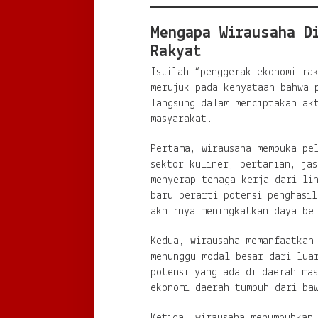
Mengapa Wirausaha D
Rakyat
Istilah “penggerak ekonomi ra
merujuk pada kenyataan bahwa 
langsung dalam menciptakan ak
masyarakat.
Pertama, wirausaha membuka pe
sektor kuliner, pertanian, jas
menyerap tenaga kerja dari li
baru berarti potensi penghasi
akhirnya meningkatkan daya be
Kedua, wirausaha memanfaatkan
menunggu modal besar dari lua
potensi yang ada di daerah mas
ekonomi daerah tumbuh dari baw
Ketiga, wirausaha menumbuhkan