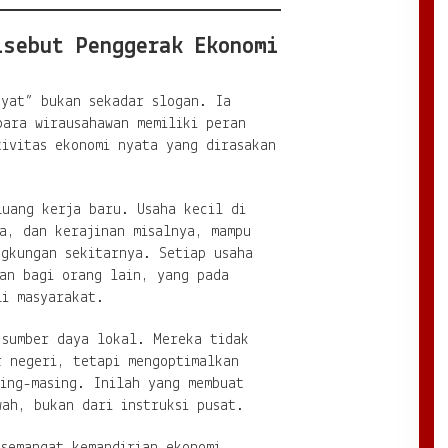
isebut Penggerak Ekonomi
kyat” bukan sekadar slogan. Ia
para wirausahawan memiliki peran
tivitas ekonomi nyata yang dirasakan
luang kerja baru. Usaha kecil di
a, dan kerajinan misalnya, mampu
ngkungan sekitarnya. Setiap usaha
lan bagi orang lain, yang pada
li masyarakat.
 sumber daya lokal. Mereka tidak
r negeri, tetapi mengoptimalkan
ing-masing. Inilah yang membuat
ah, bukan dari instruksi pusat.
 semangat kemandirian ekonomi.