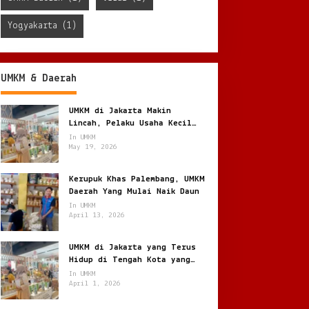
Yogyakarta
(1)
UMKM & Daerah
UMKM di Jakarta Makin
Lincah, Pelaku Usaha Kecil
Berburu Peluang di Kota
In UMKM
Besar
May 19, 2026
Kerupuk Khas Palembang, UMKM
Daerah Yang Mulai Naik Daun
In UMKM
April 13, 2026
UMKM di Jakarta yang Terus
Hidup di Tengah Kota yang
Bergerak Cepat
In UMKM
April 1, 2026