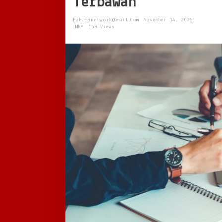
Terbawah
Kemandirian
dari
Ezblognetwork@gmail.com
November 14, 2025
Akar
UMKM
159 Views
Terbawah