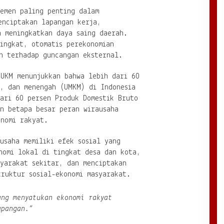
lemen paling penting dalam
enciptakan lapangan kerja,
n meningkatkan daya saing daerah.
ingkat, otomatis perekonomian
an terhadap guncangan eksternal.
 UKM menunjukkan bahwa lebih dari 60
l, dan menengah (UMKM) di Indonesia
dari 60 persen Produk Domestik Bruto
an betapa besar peran wirausaha
onomi rakyat.
usaha memiliki efek sosial yang
nomi lokal di tingkat desa dan kota,
syarakat sekitar, dan menciptakan
truktur sosial-ekonomi masyarakat.
ang menyatukan ekonomi rakyat
apangan.”