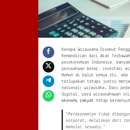
Kenapa Wirausaha Disebut Peng
Kemandirian dari Akar Terbawa
perekonomian Indonesia, banya
perusahaan besar, investasi as
Namun di balik semua itu, ada 
terlupakan tetapi justru menj
nasional: wirausaha. Dari peda
digital, para wirausahawan ini
ekonomi rakyat
tetap berdenyut
“Perekonomian tidak dibangu
korporat, melainkan dari ta
memulai sesuatu.”