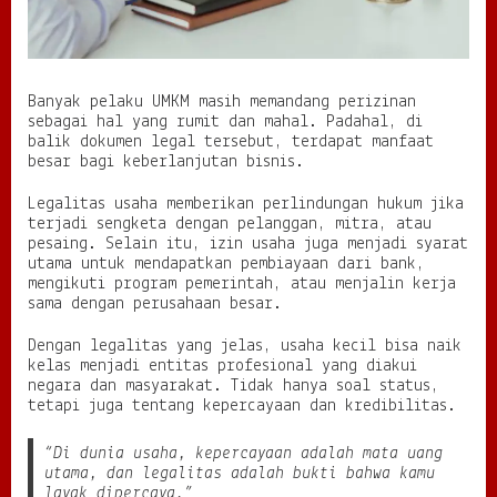
g
u
h
d
a
Banyak pelaku UMKM masih memandang perizinan
n
sebagai hal yang rumit dan mahal. Padahal, di
P
balik dokumen legal tersebut, terdapat manfaat
r
besar bagi keberlanjutan bisnis.
o
f
e
Legalitas usaha memberikan perlindungan hukum jika
s
terjadi sengketa dengan pelanggan, mitra, atau
i
pesaing. Selain itu, izin usaha juga menjadi syarat
o
utama untuk mendapatkan pembiayaan dari bank,
n
mengikuti program pemerintah, atau menjalin kerja
a
sama dengan perusahaan besar.
l
Dengan legalitas yang jelas, usaha kecil bisa naik
kelas menjadi entitas profesional yang diakui
negara dan masyarakat. Tidak hanya soal status,
tetapi juga tentang kepercayaan dan kredibilitas.
“Di dunia usaha, kepercayaan adalah mata uang
utama, dan legalitas adalah bukti bahwa kamu
layak dipercaya.”