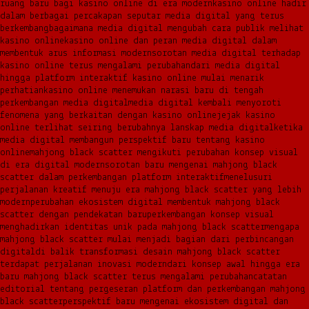
ruang baru bagi kasino online di era modern
kasino online hadir
dalam berbagai percakapan seputar media digital yang terus
berkembang
bagaimana media digital mengubah cara publik melihat
kasino online
kasino online dan peran media digital dalam
membentuk arus informasi modern
sorotan media digital terhadap
kasino online terus mengalami perubahan
dari media digital
hingga platform interaktif kasino online mulai menarik
perhatian
kasino online menemukan narasi baru di tengah
perkembangan media digital
media digital kembali menyoroti
fenomena yang berkaitan dengan kasino online
jejak kasino
online terlihat seiring berubahnya lanskap media digital
ketika
media digital membangun perspektif baru tentang kasino
online
mahjong black scatter mengikuti perubahan konsep visual
di era digital modern
sorotan baru mengenai mahjong black
scatter dalam perkembangan platform interaktif
menelusuri
perjalanan kreatif menuju era mahjong black scatter yang lebih
modern
perubahan ekosistem digital membentuk mahjong black
scatter dengan pendekatan baru
perkembangan konsep visual
menghadirkan identitas unik pada mahjong black scatter
mengapa
mahjong black scatter mulai menjadi bagian dari perbincangan
digital
di balik transformasi desain mahjong black scatter
terdapat perjalanan inovasi modern
dari konsep awal hingga era
baru mahjong black scatter terus mengalami perubahan
catatan
editorial tentang pergeseran platform dan perkembangan mahjong
black scatter
perspektif baru mengenai ekosistem digital dan