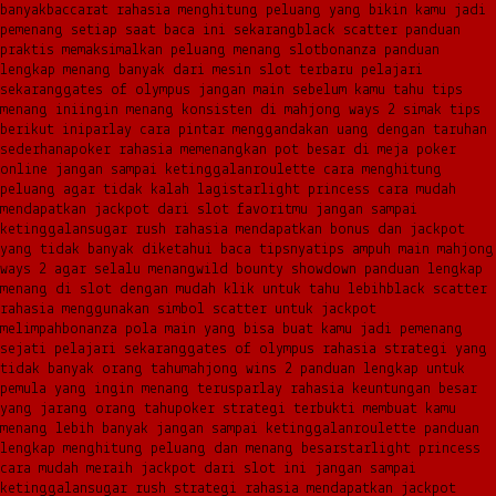
banyak
baccarat rahasia menghitung peluang yang bikin kamu jadi
pemenang setiap saat baca ini sekarang
black scatter panduan
praktis memaksimalkan peluang menang slot
bonanza panduan
lengkap menang banyak dari mesin slot terbaru pelajari
sekarang
gates of olympus jangan main sebelum kamu tahu tips
menang ini
ingin menang konsisten di mahjong ways 2 simak tips
berikut ini
parlay cara pintar menggandakan uang dengan taruhan
sederhana
poker rahasia memenangkan pot besar di meja poker
online jangan sampai ketinggalan
roulette cara menghitung
peluang agar tidak kalah lagi
starlight princess cara mudah
mendapatkan jackpot dari slot favoritmu jangan sampai
ketinggalan
sugar rush rahasia mendapatkan bonus dan jackpot
yang tidak banyak diketahui baca tipsnya
tips ampuh main mahjong
ways 2 agar selalu menang
wild bounty showdown panduan lengkap
menang di slot dengan mudah klik untuk tahu lebih
black scatter
rahasia menggunakan simbol scatter untuk jackpot
melimpah
bonanza pola main yang bisa buat kamu jadi pemenang
sejati pelajari sekarang
gates of olympus rahasia strategi yang
tidak banyak orang tahu
mahjong wins 2 panduan lengkap untuk
pemula yang ingin menang terus
parlay rahasia keuntungan besar
yang jarang orang tahu
poker strategi terbukti membuat kamu
menang lebih banyak jangan sampai ketinggalan
roulette panduan
lengkap menghitung peluang dan menang besar
starlight princess
cara mudah meraih jackpot dari slot ini jangan sampai
ketinggalan
sugar rush strategi rahasia mendapatkan jackpot