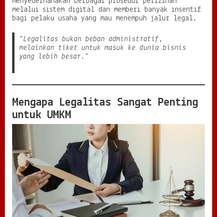
menyederhanakan berbagai prosedur perizinan
H
melalui sistem digital dan memberi banyak insentif
u
bagi pelaku usaha yang mau menempuh jalur legal.
k
u
“Legalitas bukan beban administratif,
m
melainkan tiket untuk masuk ke dunia bisnis
u
yang lebih besar.”
n
t
u
k
B
Mengapa Legalitas Sangat Penting
i
untuk UMKM
s
n
i
s
y
a
n
g
T
a
n
g