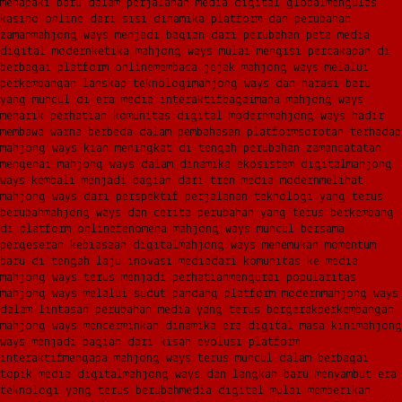
menapaki baru dalam perjalanan media digital global
mengulas
kasino online dari sisi dinamika platform dan perubahan
zaman
mahjong ways menjadi bagian dari perubahan peta media
digital modern
ketika mahjong ways mulai mengisi percakapan di
berbagai platform online
membaca jejak mahjong ways melalui
perkembangan lanskap teknologi
mahjong ways dan narasi baru
yang muncul di era media interaktif
bagaimana mahjong ways
menarik perhatian komunitas digital modern
mahjong ways hadir
membawa warna berbeda dalam pembahasan platform
sorotan terhadap
mahjong ways kian meningkat di tengah perubahan zaman
catatan
mengenai mahjong ways dalam dinamika ekosistem digital
mahjong
ways kembali menjadi bagian dari tren media modern
melihat
mahjong ways dari perspektif perjalanan teknologi yang terus
berubah
mahjong ways dan cerita perubahan yang terus berkembang
di platform online
fenomena mahjong ways muncul bersama
pergeseran kebiasaan digital
mahjong ways menemukan momentum
baru di tengah laju inovasi media
dari komunitas ke media
mahjong ways terus menjadi perhatian
mengurai popularitas
mahjong ways melalui sudut pandang platform modern
mahjong ways
dalam lintasan perubahan media yang terus bergerak
perkembangan
mahjong ways mencerminkan dinamika era digital masa kini
mahjong
ways menjadi bagian dari kisah evolusi platform
interaktif
mengapa mahjong ways terus muncul dalam berbagai
topik media digital
mahjong ways dan langkah baru menyambut era
teknologi yang terus berubah
media digital mulai memberikan