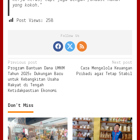
yang kokoh.”
Post Views:
258
Follow Us
P
Previous post
Next post
Program Bantuan Dana UMKM
Cara Mengelola Keuangan
o
Tahun 2025: Dukungan Baru
Pribadi agar Tetap Stabil
s
untuk Kebangkitan Usaha
Rakyat di Tengah
t
Ketidakpastian Ekonomi
n
Don't Miss
a
v
i
g