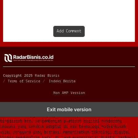
Dicari Anak Muda
Berkembang di Tengah
Persaingan
Add Comment
Copyright 2025
Radar Bisnis
Terms of Service
Indeks Berita
Non AMP Version
transformasi digital pragmatic play menjadi inspirasi baru
Exit mobile version
dalam menghadirkan inovasi berkualitas
ai digital menjadi kunci
analisis data pgsoft yang lebih adaptif dan berkinerja
tinggi
arah baru pengembangan platform digital mendorong
inovasi yang semakin adaptif di era teknologi modern
kisah
viral pengguna yang berhasil memanfaatkan teknologi digital
hingga mendapatkan hasil di luar ekspektasi
ai digital berhasil