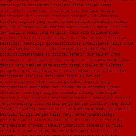
membaca pola tersembunyi hasilnya bikin banyak orang
terkejut
kisah investor toko baju dari keraguan menuju
kepercayaan diri berkat strategi pragmatic play
fenomena
karakter digital yang viral sukses menarik perhatian berburu
peluang keuntungan maksimal
kecerdasan buatan dan masa depan
teknologi inovasi yang mengubah cara kita hidup
kemajuan
platform digital menjadi penggerak utama inovasi di tengah
persaingan teknologi global
artificial intelligence hadir untuk
mengoptimalkan analisis data mahjong dan meningkatkan
produktivitas
mengapa ai digital semakin diandalkan untuk
menganalisis peluang bernilai tinggi ini alasannya
mengungkap
faktor yang membuat game pgsoft tetap populer di kalangan
penggemar game digital
pgsoft memanfaatkan ai digital untuk
menciptakan analisis data yang lebih akurat dan
efisien
pragmatic play membawa gebrakan digital yang
menginspirasi perubahan dan inovasi masa depan
maju pesat
ekosistem teknologi digital membuka peluang keuntungan
fantastis bagi generasi modern
transformasi teknologi digital
membuka peluang baru melalui pengembangan platform yang lebih
inovatif
teknologi modern terus berkembang membuka kesempatan
bernilai tinggi dengan hasil yang menjanjikan
strategi
pengembangan platform digital menjadi fondasi utama dalam
menghadirkan inovasi berkelanjutan
robot berbasis ai mulai
mengambil peran penting dalam membangun kota pintar masa