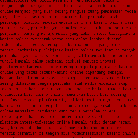
depan
revolusi teknologi masa kini menghadirkan peluang
menguntungkan dengan potensi hasil maksimal
topik baru kasino
online menjadi yang kian sering mengisi ruang pembahasan media
digital
ketika kasino online hadir dalam perubahan arah
percakapan platform modern
membaca fenomena kasino online dari
sudut pandang perkembangan teknologi
era baru kasino online dan
perjalanan panjang menuju media yang lebih interaktif
bagaimana
kasino online membentuk warna baru dalam lanskap digital
modern
catatan redaksi mengenai kasino online yang terus
menjadi perhatian publik
jejak kasino online terlihat di tengah
perubahan gaya konsumsi konten digital
dinamika kasino online
muncul kembali dalam berbagai diskusi seputar inovasi
platform
sorotan media modern mengarah pada perjalanan kasino
online yang terus berubah
kasino online dipandang sebagai
bagian dari dinamika ekosistem digital
mengapa kasino online
sering dikaitkan dengan perubahan arah media modern
lanskap
teknologi terbaru memberikan pandangan berbeda terhadap kasino
online
cara baru kasino online menemukan babak baru seiring
munculnya beragam platform digital
dari media hingga komunitas
kasino online mulai menjadi bahan perbincangan
kisah baru kasino
online mengalami perubahan yang terus berjalan di era
teknologi
melihat kasino online melalui perspektif perkembangan
platform interaktif
kasino online kembali hadir dengan narasi
yang berbeda di dunia digital
fenomena kasino online terus
menarik perhatian di tengah arus modernisasi
arah kasino online