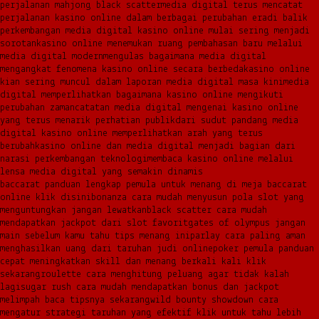
perjalanan mahjong black scatter
media digital terus mencatat
perjalanan kasino online dalam berbagai perubahan era
di balik
perkembangan media digital kasino online mulai sering menjadi
sorotan
kasino online menemukan ruang pembahasan baru melalui
media digital modern
mengulas bagaimana media digital
mengangkat fenomena kasino online secara berbeda
kasino online
kian sering muncul dalam laporan media digital masa kini
media
digital memperlihatkan bagaimana kasino online mengikuti
perubahan zaman
catatan media digital mengenai kasino online
yang terus menarik perhatian publik
dari sudut pandang media
digital kasino online memperlihatkan arah yang terus
berubah
kasino online dan media digital menjadi bagian dari
narasi perkembangan teknologi
membaca kasino online melalui
lensa media digital yang semakin dinamis
baccarat panduan lengkap pemula untuk menang di meja baccarat
online klik disini
bonanza cara mudah menyusun pola slot yang
menguntungkan jangan lewatkan
black scatter cara mudah
mendapatkan jackpot dari slot favorit
gates of olympus jangan
main sebelum kamu tahu tips menang ini
parlay cara paling aman
menghasilkan uang dari taruhan judi online
poker pemula panduan
cepat meningkatkan skill dan menang berkali kali klik
sekarang
roulette cara menghitung peluang agar tidak kalah
lagi
sugar rush cara mudah mendapatkan bonus dan jackpot
melimpah baca tipsnya sekarang
wild bounty showdown cara
mengatur strategi taruhan yang efektif klik untuk tahu lebih