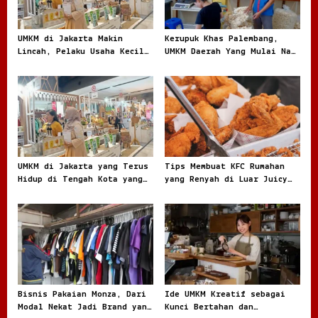
a
t
UMKM di Jakarta Makin
Kerupuk Khas Palembang,
i
Lincah, Pelaku Usaha Kecil
UMKM Daerah Yang Mulai Naik
o
Berburu Peluang di Kota
Daun
Besar
n
UMKM di Jakarta yang Terus
Tips Membuat KFC Rumahan
Hidup di Tengah Kota yang
yang Renyah di Luar Juicy
Bergerak Cepat
di Dalam dan Kaya Rasa
Bisnis Pakaian Monza, Dari
Ide UMKM Kreatif sebagai
Modal Nekat Jadi Brand yang
Kunci Bertahan dan