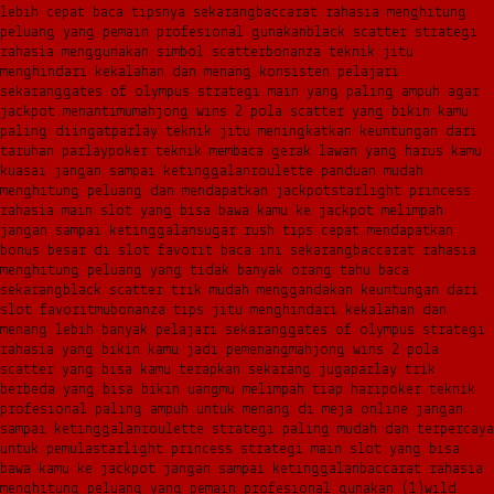
lebih cepat baca tipsnya sekarang
baccarat rahasia menghitung
peluang yang pemain profesional gunakan
black scatter strategi
rahasia menggunakan simbol scatter
bonanza teknik jitu
menghindari kekalahan dan menang konsisten pelajari
sekarang
gates of olympus strategi main yang paling ampuh agar
jackpot menantimu
mahjong wins 2 pola scatter yang bikin kamu
paling diingat
parlay teknik jitu meningkatkan keuntungan dari
taruhan parlay
poker teknik membaca gerak lawan yang harus kamu
kuasai jangan sampai ketinggalan
roulette panduan mudah
menghitung peluang dan mendapatkan jackpot
starlight princess
rahasia main slot yang bisa bawa kamu ke jackpot melimpah
jangan sampai ketinggalan
sugar rush tips cepat mendapatkan
bonus besar di slot favorit baca ini sekarang
baccarat rahasia
menghitung peluang yang tidak banyak orang tahu baca
sekarang
black scatter trik mudah menggandakan keuntungan dari
slot favoritmu
bonanza tips jitu menghindari kekalahan dan
menang lebih banyak pelajari sekarang
gates of olympus strategi
rahasia yang bikin kamu jadi pemenang
mahjong wins 2 pola
scatter yang bisa kamu terapkan sekarang juga
parlay trik
berbeda yang bisa bikin uangmu melimpah tiap hari
poker teknik
profesional paling ampuh untuk menang di meja online jangan
sampai ketinggalan
roulette strategi paling mudah dan terpercaya
untuk pemula
starlight princess strategi main slot yang bisa
bawa kamu ke jackpot jangan sampai ketinggalan
baccarat rahasia
menghitung peluang yang pemain profesional gunakan (1)
wild