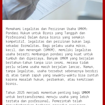
e
r
i
z
i
n
Memahami Legalitas dan Perizinan Usaha UMKM:
a
Pondasi Hukum untuk Bisnis yang Tangguh dan
n
Profesional Dalam dunia bisnis yang semakin
U
kompetitif, legalitas dan perizinan bukan lagi
s
sekadar formalitas. Bagi pelaku usaha mikro,
a
kecil, dan menengah (UMKM), memiliki legalitas
h
usaha berarti membangun pondasi yang kuat untuk
a
tumbuh dan dipercaya. Banyak UMKM yang berjalan
U
bertahun-tahun tanpa izin resmi, merasa tidak
M
perlu selama usaha masih berjalan lancar. Namun,
K
tanpa legalitas, usaha tersebut sebenarnya berdiri
M
di atas tanah rapuh yang sewaktu-waktu bisa runtuh
:
karena masalah hukum, perbankan, atau kemitraan
P
bisnis.
o
n
d
Tahun 2025 menjadi momentum penting bagi
UMKM
a
untuk bertransformasi menuju usaha yang lebih
s
tertata dan profesional. Pemerintah telah
i