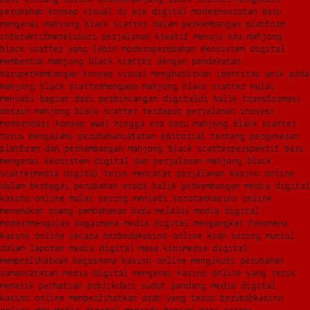
perubahan konsep visual di era digital modern
sorotan baru
mengenai mahjong black scatter dalam perkembangan platform
interaktif
menelusuri perjalanan kreatif menuju era mahjong
black scatter yang lebih modern
perubahan ekosistem digital
membentuk mahjong black scatter dengan pendekatan
baru
perkembangan konsep visual menghadirkan identitas unik pada
mahjong black scatter
mengapa mahjong black scatter mulai
menjadi bagian dari perbincangan digital
di balik transformasi
desain mahjong black scatter terdapat perjalanan inovasi
modern
dari konsep awal hingga era baru mahjong black scatter
terus mengalami perubahan
catatan editorial tentang pergeseran
platform dan perkembangan mahjong black scatter
perspektif baru
mengenai ekosistem digital dan perjalanan mahjong black
scatter
media digital terus mencatat perjalanan kasino online
dalam berbagai perubahan era
di balik perkembangan media digital
kasino online mulai sering menjadi sorotan
kasino online
menemukan ruang pembahasan baru melalui media digital
modern
mengulas bagaimana media digital mengangkat fenomena
kasino online secara berbeda
kasino online kian sering muncul
dalam laporan media digital masa kini
media digital
memperlihatkan bagaimana kasino online mengikuti perubahan
zaman
catatan media digital mengenai kasino online yang terus
menarik perhatian publik
dari sudut pandang media digital
kasino online memperlihatkan arah yang terus berubah
kasino