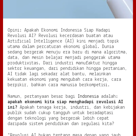
d
o
n
e
s
Opini: Apakah Ekonomi Indonesia Siap Hadapi
i
Revolusi AI? Revolusi kecerdasan buatan atau
a
Artificial Intelligence (AI) kini menjadi topik
S
utama dalam percaturan ekonomi global. Dunia
i
sedang bergerak menuju era baru di mana algoritma,
a
data, dan mesin belajar menjadi penggerak utama
p
produktivitas. Dari industri manufaktur hingga
H
sektor keuangan, dari pendidikan hingga pertanian,
a
AI tidak lagi sekadar alat bantu, melainkan
d
kekuatan ekonomi yang mengubah cara kerja, cara
a
berpikir, bahkan cara manusia berkompetisi.
p
i
Namun, pertanyaan besar bagi
Indonesia
adalah:
R
apakah ekonomi kita siap menghadapi revolusi AI
e
ini?
Apakah tenaga kerja, industri, dan kebijakan
v
publik sudah cukup tangguh untuk beradaptasi
o
dengan teknologi yang bergerak lebih cepat
l
daripada sistem pendidikan dan regulasi kita?
u
s
“Revolusi AI bukan tentang masa depan yang jauh.
i