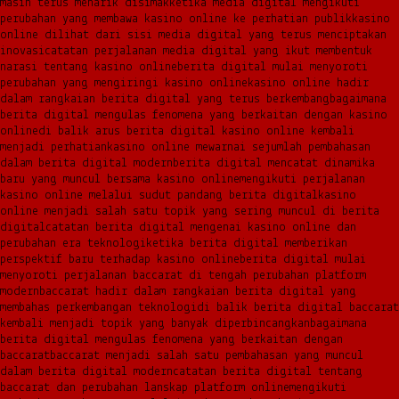
masih terus menarik disimak
ketika media digital mengikuti
perubahan yang membawa kasino online ke perhatian publik
kasino
online dilihat dari sisi media digital yang terus menciptakan
inovasi
catatan perjalanan media digital yang ikut membentuk
narasi tentang kasino online
berita digital mulai menyoroti
perubahan yang mengiringi kasino online
kasino online hadir
dalam rangkaian berita digital yang terus berkembang
bagaimana
berita digital mengulas fenomena yang berkaitan dengan kasino
online
di balik arus berita digital kasino online kembali
menjadi perhatian
kasino online mewarnai sejumlah pembahasan
dalam berita digital modern
berita digital mencatat dinamika
baru yang muncul bersama kasino online
mengikuti perjalanan
kasino online melalui sudut pandang berita digital
kasino
online menjadi salah satu topik yang sering muncul di berita
digital
catatan berita digital mengenai kasino online dan
perubahan era teknologi
ketika berita digital memberikan
perspektif baru terhadap kasino online
berita digital mulai
menyoroti perjalanan baccarat di tengah perubahan platform
modern
baccarat hadir dalam rangkaian berita digital yang
membahas perkembangan teknologi
di balik berita digital baccarat
kembali menjadi topik yang banyak diperbincangkan
bagaimana
berita digital mengulas fenomena yang berkaitan dengan
baccarat
baccarat menjadi salah satu pembahasan yang muncul
dalam berita digital modern
catatan berita digital tentang
baccarat dan perubahan lanskap platform online
mengikuti