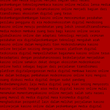
online dan media digital menjadi bagian dari narasi
perkembangan teknologi
membaca kasino online melalui lensa media
digital yang semakin dinamis
kasino online menjadi bagian dari
transformasi ekosistem digital yang terus
berkembang
perkembangan kasino online mencerminkan perubahan
perilaku pengguna di era modern
ekosistem digital mendorong
kasino online menuju pendekatan yang lebih inovatif
transformasi
media modern membuka ruang baru bagi kasino online secara
global
kasino online dan adaptasi teknologi menjadi cerminan
perubahan era digital
perkembangan teknologi mengubah arah
kasino online dalam mengikuti tren modern
dinamika kasino
online berjalan seiring dengan inovasi platform digital
terkini
era digital memperlihatkan bagaimana kasino online terus
beradaptasi dengan perubahan
inovasi berkelanjutan menjadikan
kasino online semakin dekat dengan ekosistem modern
kasino
online hadir sebagai bagian dari perjalanan transformasi
platform digital
pergeseran media digital membawa kasino online
ke dalam berbagai pembahasan modern
kasino online kini mengisi
ruang diskusi media digital dengan sudut pandang
berbeda
mengikuti laju media digital yang kian sering menyoroti
kasino online
di tengah arus media digital kasino online mulai
menemukan momentumnya
kasino online menjadi salah satu narasi
yang muncul di media digital masa kini
media digital
menghadirkan perspektif lain dalam melihat perjalanan kasino
online
jejak kasino online dalam perkembangan media digital