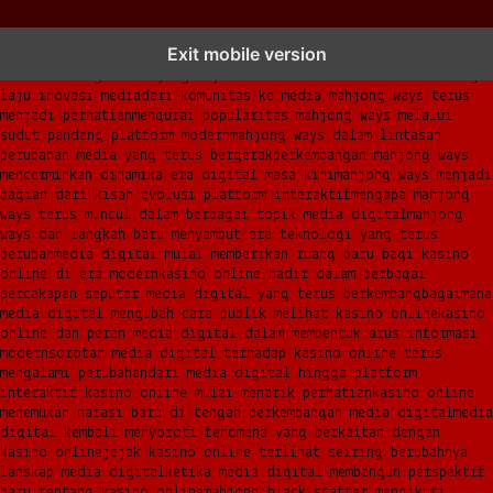
mahjong ways dan cerita perubahan yang terus berkembang di
Exit mobile version
platform online
fenomena mahjong ways muncul bersama pergeseran
kebiasaan digital
mahjong ways menemukan momentum baru di tengah
laju inovasi media
dari komunitas ke media mahjong ways terus
menjadi perhatian
mengurai popularitas mahjong ways melalui
sudut pandang platform modern
mahjong ways dalam lintasan
perubahan media yang terus bergerak
perkembangan mahjong ways
mencerminkan dinamika era digital masa kini
mahjong ways menjadi
bagian dari kisah evolusi platform interaktif
mengapa mahjong
ways terus muncul dalam berbagai topik media digital
mahjong
ways dan langkah baru menyambut era teknologi yang terus
berubah
media digital mulai memberikan ruang baru bagi kasino
online di era modern
kasino online hadir dalam berbagai
percakapan seputar media digital yang terus berkembang
bagaimana
media digital mengubah cara publik melihat kasino online
kasino
online dan peran media digital dalam membentuk arus informasi
modern
sorotan media digital terhadap kasino online terus
mengalami perubahan
dari media digital hingga platform
interaktif kasino online mulai menarik perhatian
kasino online
menemukan narasi baru di tengah perkembangan media digital
media
digital kembali menyoroti fenomena yang berkaitan dengan
kasino online
jejak kasino online terlihat seiring berubahnya
lanskap media digital
ketika media digital membangun perspektif
baru tentang kasino online
mahjong black scatter mengikuti