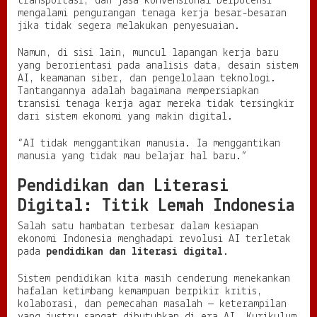
transportasi, dan jasa konvensional berpotensi
mengalami pengurangan tenaga kerja besar-besaran
jika tidak segera melakukan penyesuaian.
Namun, di sisi lain, muncul lapangan kerja baru
yang berorientasi pada analisis data, desain sistem
AI, keamanan siber, dan pengelolaan teknologi.
Tantangannya adalah bagaimana mempersiapkan
transisi tenaga kerja agar mereka tidak tersingkir
dari sistem ekonomi yang makin digital.
“AI tidak menggantikan manusia. Ia menggantikan
manusia yang tidak mau belajar hal baru.”
Pendidikan dan Literasi
Digital: Titik Lemah Indonesia
Salah satu hambatan terbesar dalam kesiapan
ekonomi Indonesia menghadapi revolusi AI terletak
pada
pendidikan dan literasi digital
.
Sistem pendidikan kita masih cenderung menekankan
hafalan ketimbang kemampuan berpikir kritis,
kolaborasi, dan pemecahan masalah — keterampilan
yang justru sangat dibutuhkan di era AI. Kurikulum