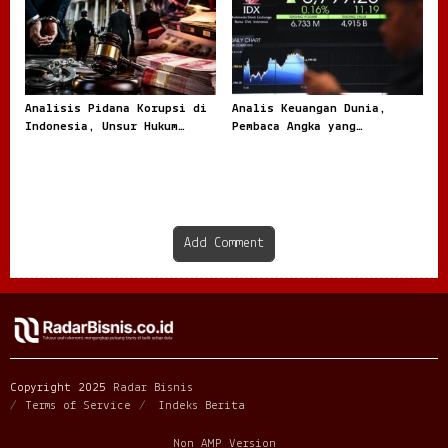
Analisis Pidana Korupsi di
Analis Keuangan Dunia,
Indonesia, Unsur Hukum
Pembaca Angka yang
hingga Pemulihan Aset
Menentukan Arah Pasar
Global
Add Comment
Copyright 2025
Radar Bisnis
Terms of Service
Indeks Berita
Non AMP Version