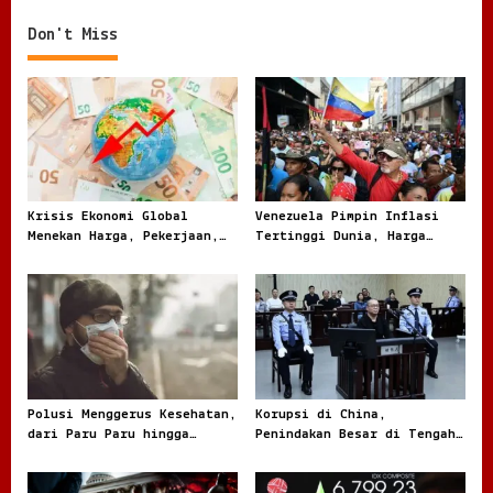
t
n
Don't Miss
a
v
i
g
a
t
Krisis Ekonomi Global
Venezuela Pimpin Inflasi
Menekan Harga, Pekerjaan,
Tertinggi Dunia, Harga
i
dan Daya Beli Masyarakat
Melonjak Ratusan Persen
o
n
Polusi Menggerus Kesehatan,
Korupsi di China,
dari Paru Paru hingga
Penindakan Besar di Tengah
Jantung
Masalah yang Terus Berulang