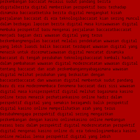
perkembangan baccarat melalui sudut pandang berita
digital
berita digital memberikan perspektif baru terhadap
dinamika baccarat
ketika berita digital mengangkat kisah
perjalanan baccarat di era teknologi
baccarat kian sering muncul
dalam berbagai laporan berita digital masa kini
wawasan digital
membuka perspektif baru mengenai perjalanan baccarat
baccarat
menjadi bagian dari wawasan digital yang terus
berkembang
mengulas baccarat melalui pendekatan wawasan digital
yang lebih luas
di balik baccarat terdapat wawasan digital yang
menarik untuk dicermati
wawasan digital mencatat dinamika
baccarat di tengah perubahan teknologi
baccarat kembali hadir
dalam pembahasan wawasan digital modern
catatan wawasan digital
tentang baccarat dan arah perkembangannya
bagaimana wawasan
digital melihat perubahan yang berkaitan dengan
baccarat
baccarat dan wawasan digital membentuk sudut pandang
baru di era modern
membaca fenomena baccarat dari sisi wawasan
digital masa kini
perspektif digital melihat bagaimana kasino
online terus menarik perhatian
kasino online hadir dalam
perspektif digital yang semakin beragam
di balik perspektif
digital kasino online memperlihatkan arah yang terus
berubah
mengapa perspektif digital sering mengaitkan
perkembangan dengan kasino online
kasino online membangun
narasi baru dalam perspektif digital modern
catatan perspektif
digital mengenai kasino online di era teknologi
membaca kasino
online melalui lensa perspektif digital yang lebih