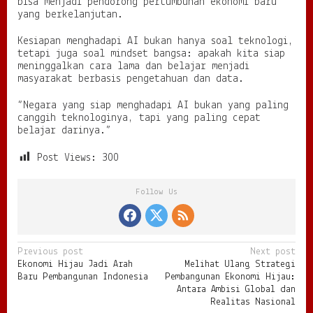
bisa menjadi pendorong pertumbuhan ekonomi baru
yang berkelanjutan.
Kesiapan menghadapi AI bukan hanya soal teknologi,
tetapi juga soal mindset bangsa: apakah kita siap
meninggalkan cara lama dan belajar menjadi
masyarakat berbasis pengetahuan dan data.
“Negara yang siap menghadapi AI bukan yang paling
canggih teknologinya, tapi yang paling cepat
belajar darinya.”
Post Views:
300
Follow Us
P
Previous post
Next post
Ekonomi Hijau Jadi Arah
Melihat Ulang Strategi
o
Baru Pembangunan Indonesia
Pembangunan Ekonomi Hijau:
s
Antara Ambisi Global dan
Realitas Nasional