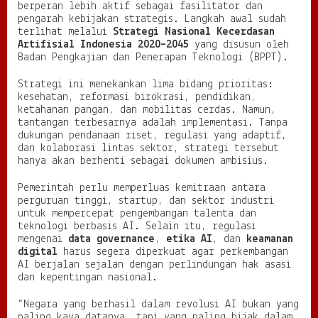
berperan lebih aktif sebagai fasilitator dan
pengarah kebijakan strategis. Langkah awal sudah
terlihat melalui
Strategi Nasional Kecerdasan
Artifisial Indonesia 2020–2045
yang disusun oleh
Badan Pengkajian dan Penerapan Teknologi (BPPT).
Strategi ini menekankan lima bidang prioritas:
kesehatan, reformasi birokrasi, pendidikan,
ketahanan pangan, dan mobilitas cerdas. Namun,
tantangan terbesarnya adalah implementasi. Tanpa
dukungan pendanaan riset, regulasi yang adaptif,
dan kolaborasi lintas sektor, strategi tersebut
hanya akan berhenti sebagai dokumen ambisius.
Pemerintah perlu memperluas kemitraan antara
perguruan tinggi, startup, dan sektor industri
untuk mempercepat pengembangan talenta dan
teknologi berbasis AI. Selain itu, regulasi
mengenai
data governance
,
etika AI
, dan
keamanan
digital
harus segera diperkuat agar perkembangan
AI berjalan sejalan dengan perlindungan hak asasi
dan kepentingan nasional.
“Negara yang berhasil dalam revolusi AI bukan yang
paling kaya datanya, tapi yang paling bijak dalam