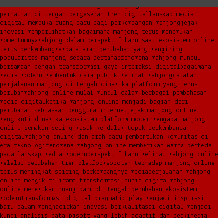
narasi baru di era modern
mengapa mahjong kembali mencuri
perhatian di tengah pergeseran tren digital
lanskap media
digital membuka ruang baru bagi perkembangan mahjong
jejak
inovasi memperlihatkan bagaimana mahjong terus menemukan
momentumnya
mahjong dalam perspektif baru saat ekosistem online
terus berkembang
membaca arah perubahan yang mengiringi
popularitas mahjong secara bertahap
fenomena mahjong muncul
bersamaan dengan transformasi gaya interaksi digital
bagaimana
media modern membentuk cara publik melihat mahjong
catatan
perjalanan mahjong di tengah dinamika platform yang terus
berubah
mahjong online mulai muncul dalam berbagai pembahasan
media digital
ketika mahjong online menjadi bagian dari
perubahan kebiasaan pengguna internet
jejak mahjong online
mengikuti dinamika ekosistem platform modern
mengapa mahjong
online semakin sering masuk ke dalam topik perkembangan
digital
mahjong online dan arah baru pembentukan komunitas di
era teknologi
fenomena mahjong online memberikan warna berbeda
pada lanskap media modern
perspektif baru melihat mahjong online
melalui perubahan tren platform
sorotan terhadap mahjong online
terus meningkat seiring berkembangnya media
perjalanan mahjong
online mengikuti irama transformasi dunia digital
mahjong
online menemukan ruang baru di tengah perubahan ekosistem
modern
transformasi digital pragmatic play menjadi inspirasi
baru dalam menghadirkan inovasi berkualitas
ai digital menjadi
kunci analisis data pgsoft yang lebih adaptif dan berkinerja