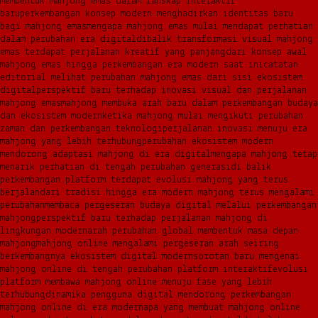
membentuk mahjong emas dalam lanskap interaktif
baru
perkembangan konsep modern menghadirkan identitas baru
bagi mahjong emas
mengapa mahjong emas mulai mendapat perhatian
dalam perubahan era digital
dibalik transformasi visual mahjong
emas terdapat perjalanan kreatif yang panjang
dari konsep awal
mahjong emas hingga perkembangan era modern saat ini
catatan
editorial melihat perubahan mahjong emas dari sisi ekosistem
digital
perspektif baru terhadap inovasi visual dan perjalanan
mahjong emas
mahjong membuka arah baru dalam perkembangan budaya
dan ekosistem modern
ketika mahjong mulai mengikuti perubahan
zaman dan perkembangan teknologi
perjalanan inovasi menuju era
mahjong yang lebih terhubung
perubahan ekosistem modern
mendorong adaptasi mahjong di era digital
mengapa mahjong tetap
menarik perhatian di tengah perubahan generasi
di balik
perkembangan platform terdapat evolusi mahjong yang terus
berjalan
dari tradisi hingga era modern mahjong terus mengalami
perubahan
membaca pergeseran budaya digital melalui perkembangan
mahjong
perspektif baru terhadap perjalanan mahjong di
lingkungan modern
arah perubahan global membentuk masa depan
mahjong
mahjong online mengalami pergeseran arah seiring
berkembangnya ekosistem digital modern
sorotan baru mengenai
mahjong online di tengah perubahan platform interaktif
evolusi
platform membawa mahjong online menuju fase yang lebih
terhubung
dinamika pengguna digital mendorong perkembangan
mahjong online di era modern
apa yang membuat mahjong online