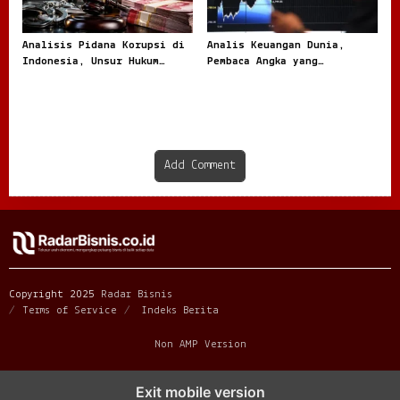
Analisis Pidana Korupsi di
Analis Keuangan Dunia,
Indonesia, Unsur Hukum
Pembaca Angka yang
hingga Pemulihan Aset
Menentukan Arah Pasar
Global
Add Comment
Copyright 2025
Radar Bisnis
Terms of Service
Indeks Berita
Non AMP Version
mahjong menjadi sorotan dalam perubahan pola interaksi digital
Exit mobile version
masa kini
dari komunitas hingga platform mahjong membangun