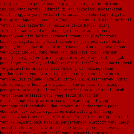
tinggi
arah baru pengembangan platform digital mendorong
inovasi yang semakin adaptif di era teknologi modern
kisah
viral pengguna yang berhasil memanfaatkan teknologi digital
hingga mendapatkan hasil di luar ekspektasi
ai digital berhasil
membaca pola tersembunyi hasilnya bikin banyak orang
terkejut
kisah investor toko baju dari keraguan menuju
kepercayaan diri berkat strategi pragmatic play
fenomena
karakter digital yang viral sukses menarik perhatian berburu
peluang keuntungan maksimal
kecerdasan buatan dan masa depan
teknologi inovasi yang mengubah cara kita hidup
kemajuan
platform digital menjadi penggerak utama inovasi di tengah
persaingan teknologi global
artificial intelligence hadir untuk
mengoptimalkan analisis data mahjong dan meningkatkan
produktivitas
mengapa ai digital semakin diandalkan untuk
menganalisis peluang bernilai tinggi ini alasannya
mengungkap
faktor yang membuat game pgsoft tetap populer di kalangan
penggemar game digital
pgsoft memanfaatkan ai digital untuk
menciptakan analisis data yang lebih akurat dan
efisien
pragmatic play membawa gebrakan digital yang
menginspirasi perubahan dan inovasi masa depan
maju pesat
ekosistem teknologi digital membuka peluang keuntungan
fantastis bagi generasi modern
transformasi teknologi digital
membuka peluang baru melalui pengembangan platform yang lebih
inovatif
teknologi modern terus berkembang membuka kesempatan
bernilai tinggi dengan hasil yang menjanjikan
strategi