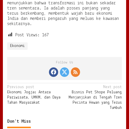
menunjukkan bahwa transformasi ini bukan sekadar
tren sementara. Ia adalah proses panjang yang
terus berkembang, membentuk wajah baru ekonomi
India dan memberi pengaruh yang meluas ke kawasan
sekitarnya.
Post Views:
167
Ekonomi
Follow Us
P
Previous post
Next post
Ekonomi Jogja: Antara
Bisnis Pet Shope Peluang
o
Pariwisata, UMKM, dan Daya
Menjanjikan di Tengah Tren
s
Tahan Masyarakat
Pecinta Hewan yang Terus
Tumbuh
t
n
Don't Miss
a