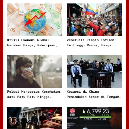
v
i
g
a
t
Krisis Ekonomi Global
Venezuela Pimpin Inflasi
Menekan Harga, Pekerjaan,
Tertinggi Dunia, Harga
i
dan Daya Beli Masyarakat
Melonjak Ratusan Persen
o
n
Polusi Menggerus Kesehatan,
Korupsi di China,
dari Paru Paru hingga
Penindakan Besar di Tengah
Jantung
Masalah yang Terus Berulang