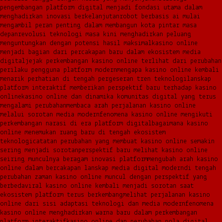
pengembangan platform digital menjadi fondasi utama dalam
menghadirkan inovasi berkelanjutan
robot berbasis ai mulai
mengambil peran penting dalam membangun kota pintar masa
depan
revolusi teknologi masa kini menghadirkan peluang
menguntungkan dengan potensi hasil maksimal
kasino online
menjadi bagian dari percakapan baru dalam ekosistem media
digital
jejak perkembangan kasino online terlihat dari perubahan
perilaku pengguna platform modern
mengapa kasino online kembali
menarik perhatian di tengah pergeseran tren teknologi
lanskap
platform interaktif memberikan perspektif baru terhadap kasino
online
kasino online dan dinamika komunitas digital yang terus
mengalami perubahan
membaca arah perjalanan kasino online
melalui sorotan media modern
fenomena kasino online mengikuti
perkembangan narasi di era platform digital
bagaimana kasino
online menemukan ruang baru di tengah ekosistem
teknologi
catatan perubahan yang membuat kasino online semakin
sering menjadi sorotan
perspektif baru melihat kasino online
seiring munculnya beragam inovasi platform
mengubah arah kasino
online dalam bercakapan lanskap media digital modern
di tengah
perubahan zaman kasino online muncul dengan perspektif yang
berbeda
viral kasino online kembali menjadi sorotan saat
ekosistem platform terus berkembang
melihat perjalanan kasino
online dari sisi adaptasi teknologi dan media modern
fenomena
kasino online menghadirkan warna baru dalam perkembangan
platform interaktif
kasino online dan perubahan pola digital