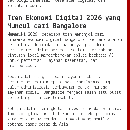
teknologi finansial, kesehatan digital, dan
k
komputasi awan.
Tren Ekonomi Digital 2026 yang
Muncul dari Bangalore
Memasuki 2026, beberapa tren menonjol dari
dinamika ekonomi digital Bangalore. Pertama adalah
pertumbuhan kecerdasan buatan yang semakin
terintegrasi dalam berbagai sektor. Perusahaan
rintisan lokal mengembangkan solusi berbasis AI
untuk pertanian, layanan kesehatan, dan
transportasi.
Kedua adalah digitalisasi layanan publik.
Pemerintah India mempercepat transformasi digital
dalam administrasi, pembayaran pajak, hingga
layanan sosial. Bangalore menjadi salah satu pusat
pengembangan sistem tersebut.
Ketiga adalah peningkatan investasi modal ventura.
Investor global melihat Bangalore sebagai lokasi
strategis untuk mendanai inovasi yang memiliki
potensi pasar besar di Asia.