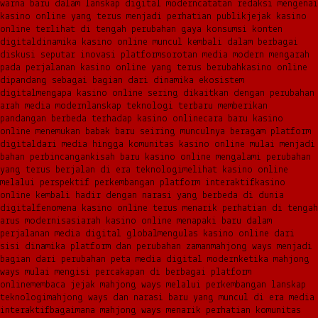
warna baru dalam lanskap digital modern
catatan redaksi mengenai
kasino online yang terus menjadi perhatian publik
jejak kasino
online terlihat di tengah perubahan gaya konsumsi konten
digital
dinamika kasino online muncul kembali dalam berbagai
diskusi seputar inovasi platform
sorotan media modern mengarah
pada perjalanan kasino online yang terus berubah
kasino online
dipandang sebagai bagian dari dinamika ekosistem
digital
mengapa kasino online sering dikaitkan dengan perubahan
arah media modern
lanskap teknologi terbaru memberikan
pandangan berbeda terhadap kasino online
cara baru kasino
online menemukan babak baru seiring munculnya beragam platform
digital
dari media hingga komunitas kasino online mulai menjadi
bahan perbincangan
kisah baru kasino online mengalami perubahan
yang terus berjalan di era teknologi
melihat kasino online
melalui perspektif perkembangan platform interaktif
kasino
online kembali hadir dengan narasi yang berbeda di dunia
digital
fenomena kasino online terus menarik perhatian di tengah
arus modernisasi
arah kasino online menapaki baru dalam
perjalanan media digital global
mengulas kasino online dari
sisi dinamika platform dan perubahan zaman
mahjong ways menjadi
bagian dari perubahan peta media digital modern
ketika mahjong
ways mulai mengisi percakapan di berbagai platform
online
membaca jejak mahjong ways melalui perkembangan lanskap
teknologi
mahjong ways dan narasi baru yang muncul di era media
interaktif
bagaimana mahjong ways menarik perhatian komunitas