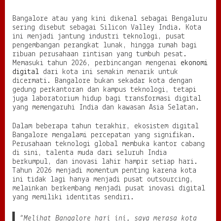
2
6
Bangalore atau yang kini dikenal sebagai Bengaluru
d
sering disebut sebagai Silicon Valley India. Kota
a
ini menjadi jantung industri teknologi, pusat
r
pengembangan perangkat lunak, hingga rumah bagi
i
ribuan perusahaan rintisan yang tumbuh pesat.
B
Memasuki tahun 2026, perbincangan mengenai
ekonomi
a
digital
dari kota ini semakin menarik untuk
n
dicermati. Bangalore bukan sekadar kota dengan
g
gedung perkantoran dan kampus teknologi, tetapi
a
juga laboratorium hidup bagi transformasi digital
l
yang memengaruhi India dan kawasan Asia Selatan.
o
r
Dalam beberapa tahun terakhir, ekosistem digital
e
Bangalore mengalami percepatan yang signifikan.
I
Perusahaan teknologi global membuka kantor cabang
n
di sini, talenta muda dari seluruh India
d
berkumpul, dan inovasi lahir hampir setiap hari.
i
Tahun 2026 menjadi momentum penting karena kota
a
ini tidak lagi hanya menjadi pusat outsourcing,
K
melainkan berkembang menjadi pusat inovasi digital
o
yang memiliki identitas sendiri.
t
a
“Melihat Bangalore hari ini, saya merasa kota
T