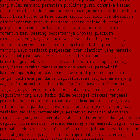
yang mulai menjadi perhatian publik
mengurai dinamika kasino
online melalui sudut pandang perkembangan media modern
membuka
babak baru kasino online dalam narasi transformasi ekosistem
digital
catatan redaksi mengenai kasino online di tengah
pergeseran tren teknologi global
kasino online menemukan
momentum baru seiring bertambahnya inovasi platform
digital
mahjong ways menjadi salah satu topik yang sering
muncul dalam pembahasan media digital
di balik popularitas
mahjong ways terdapat pergeseran tren platform yang menarik
disimak
mahjong ways kembali mendapat sorotan seiring
berkembangnya ekosistem interaktif modern
lanskap teknologi
yang terus berubah membawa mahjong ways ke perspektif
baru
mengapa mahjong ways masih sering diperbincangkan di
tengah perkembangan dunia digital
catatan perjalanan mahjong
ways dalam mengikuti dinamika platform masa kini
fenomena
mahjong ways memperlihatkan perubahan arah narasi di era
digital
mahjong ways hadir dalam berbagai diskusi mengenai
perkembangan media modern
membaca perkembangan mahjong ways
melalui sudut pandang inovasi dan adaptasi
jejak mahjong ways
terlihat seiring bertambahnya perhatian terhadap ekosistem
digital
mahjong emas membuka arah baru dalam perkembangan konsep
digital modern
sorotan terbaru mahjong emas menjadi bagian dari
perubahan ekosistem visual
menjelajahi perjalanan kreatif menuju
era mahjong emas yang lebih modern
perubahan platform digital