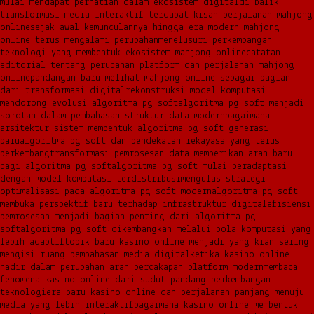
mulai mendapat perhatian dalam ekosistem digital
di balik
transformasi media interaktif terdapat kisah perjalanan mahjong
online
sejak awal kemunculannya hingga era modern mahjong
online terus mengalami perubahan
menelusuri perkembangan
teknologi yang membentuk ekosistem mahjong online
catatan
editorial tentang perubahan platform dan perjalanan mahjong
online
pandangan baru melihat mahjong online sebagai bagian
dari transformasi digital
rekonstruksi model komputasi
mendorong evolusi algoritma pg soft
algoritma pg soft menjadi
sorotan dalam pembahasan struktur data modern
bagaimana
arsitektur sistem membentuk algoritma pg soft generasi
baru
algoritma pg soft dan pendekatan rekayasa yang terus
berkembang
transformasi pemrosesan data memberikan arah baru
bagi algoritma pg soft
algoritma pg soft mulai beradaptasi
dengan model komputasi terdistribusi
mengulas strategi
optimalisasi pada algoritma pg soft modern
algoritma pg soft
membuka perspektif baru terhadap infrastruktur digital
efisiensi
pemrosesan menjadi bagian penting dari algoritma pg
soft
algoritma pg soft dikembangkan melalui pola komputasi yang
lebih adaptif
topik baru kasino online menjadi yang kian sering
mengisi ruang pembahasan media digital
ketika kasino online
hadir dalam perubahan arah percakapan platform modern
membaca
fenomena kasino online dari sudut pandang perkembangan
teknologi
era baru kasino online dan perjalanan panjang menuju
media yang lebih interaktif
bagaimana kasino online membentuk