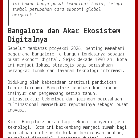
ini bukan hanya pusat teknologi India, tetapi
e
simbol perubahan cara ekonomi global
k
bergerak.”
n
o
l
Bangalore dan Akar Ekosistem
o
Digitalnya
g
i
Sebelum membahas proyeksi 2026, penting memahami
y
bagaimana Bangalore membangun fondasinya sebagai
a
pusat ekonomi digital. Sejak dekade 1990 an, kota
n
ini menjadi lokasi strategis bagi perusahaan
g
perangkat lunak dan layanan teknologi informasi.
T
e
Didukung oleh keberadaan institusi pendidikan
r
teknik ternama, Bangalore menghasilkan ribuan
u
insinyur dan pengembang setiap tahun.
s
Infrastruktur teknologi dan jaringan perusahaan
B
multinasional memperkuat reputasinya sebagai pusat
e
inovasi.
r
g
Kini, Bangalore bukan lagi sekadar penyedia jasa
e
teknologi. Kota ini berkembang menjadi rumah bagi
r
perusahaan rintisan di bidang kecerdasan buatan,
a