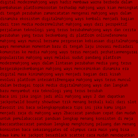
digital modern
mahjong ways hadir membawa warna berbeda dalam
pembahasan platform
sorotan terhadap mahjong ways kian meningkat
di tengah perubahan zaman
catatan mengenai mahjong ways dalam
dinamika ekosistem digital
mahjong ways kembali menjadi bagian
dari tren media modern
melihat mahjong ways dari perspektif
perjalanan teknologi yang terus berubah
mahjong ways dan cerita
perubahan yang terus berkembang di platform online
fenomena
mahjong ways muncul bersama pergeseran kebiasaan digital
mahjong
ways menemukan momentum baru di tengah laju inovasi media
dari
komunitas ke media mahjong ways terus menjadi perhatian
mengurai
popularitas mahjong ways melalui sudut pandang platform
modern
mahjong ways dalam lintasan perubahan media yang terus
bergerak
perkembangan mahjong ways mencerminkan dinamika era
digital masa kini
mahjong ways menjadi bagian dari kisah
evolusi platform interaktif
mengapa mahjong ways terus muncul
dalam berbagai topik media digital
mahjong ways dan langkah
baru menyambut era teknologi yang terus berubah
baca ini jika ingin jadi ahli mahjong ways 2 dan dapatkan
jackpot
wild bounty showdown trik menang berkali kali dari slot
favorit ini baca selengkapnya
baca tips ini jika kamu ingin
menjadi raja di mahjong ways 2
baccarat panduan cepat dan mudah
untuk pemula
baccarat panduan lengkap menang konsisten di meja
baccarat
baccarat panduan lengkap menghitung peluang dan menang
konsisten baca sekarang
gates of olympus cara main yang bisa
bawa kamu ke jackpot besar
black scatter cara mudah mendapatkan