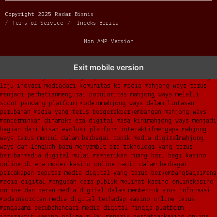
Copyright 2025
Radar Bisnis
Terms of Service
Indeks Berita
Non AMP Version
mahjong ways dan cerita perubahan yang terus berkembang di
Exit mobile version
platform online
fenomena mahjong ways muncul bersama pergeseran
kebiasaan digital
mahjong ways menemukan momentum baru di tengah
laju inovasi media
dari komunitas ke media mahjong ways terus
menjadi perhatian
mengurai popularitas mahjong ways melalui
sudut pandang platform modern
mahjong ways dalam lintasan
perubahan media yang terus bergerak
perkembangan mahjong ways
mencerminkan dinamika era digital masa kini
mahjong ways menjadi
bagian dari kisah evolusi platform interaktif
mengapa mahjong
ways terus muncul dalam berbagai topik media digital
mahjong
ways dan langkah baru menyambut era teknologi yang terus
berubah
media digital mulai memberikan ruang baru bagi kasino
online di era modern
kasino online hadir dalam berbagai
percakapan seputar media digital yang terus berkembang
bagaimana
media digital mengubah cara publik melihat kasino online
kasino
online dan peran media digital dalam membentuk arus informasi
modern
sorotan media digital terhadap kasino online terus
mengalami perubahan
dari media digital hingga platform
interaktif kasino online mulai menarik perhatian
kasino online