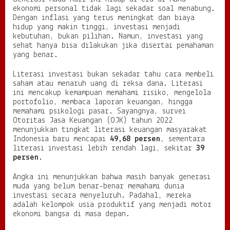
a
ekonomi personal tidak lagi sekadar soal menabung.
H
Dengan inflasi yang terus meningkat dan biaya
i
hidup yang makin tinggi, investasi menjadi
d
kebutuhan, bukan pilihan. Namun, investasi yang
u
sehat hanya bisa dilakukan jika disertai pemahaman
p
yang benar.
F
i
Literasi investasi bukan sekadar tahu cara membeli
n
saham atau menaruh uang di reksa dana. Literasi
a
ini mencakup kemampuan memahami risiko, mengelola
n
portofolio, membaca laporan keuangan, hingga
s
memahami psikologi pasar. Sayangnya, survei
i
Otoritas Jasa Keuangan (OJK) tahun 2022
a
menunjukkan tingkat literasi keuangan masyarakat
l
Indonesia baru mencapai
49,68 persen
, sementara
literasi investasi lebih rendah lagi, sekitar
39
persen
.
Angka ini menunjukkan bahwa masih banyak generasi
muda yang belum benar-benar memahami dunia
investasi secara menyeluruh. Padahal, mereka
adalah kelompok usia produktif yang menjadi motor
ekonomi bangsa di masa depan.