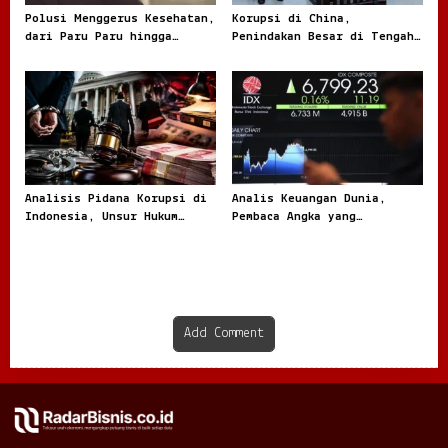
Polusi Menggerus Kesehatan,
Korupsi di China,
dari Paru Paru hingga
Penindakan Besar di Tengah
Jantung
Masalah yang Terus Berulang
Analisis Pidana Korupsi di
Analis Keuangan Dunia,
Indonesia, Unsur Hukum
Pembaca Angka yang
hingga Pemulihan Aset
Menentukan Arah Pasar
Global
Add Comment