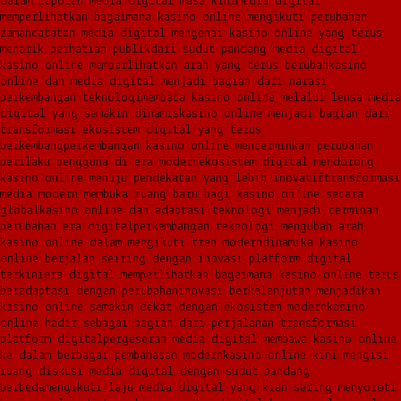
dalam laporan media digital masa kini
media digital
memperlihatkan bagaimana kasino online mengikuti perubahan
zaman
catatan media digital mengenai kasino online yang terus
menarik perhatian publik
dari sudut pandang media digital
kasino online memperlihatkan arah yang terus berubah
kasino
online dan media digital menjadi bagian dari narasi
perkembangan teknologi
membaca kasino online melalui lensa media
digital yang semakin dinamis
kasino online menjadi bagian dari
transformasi ekosistem digital yang terus
berkembang
perkembangan kasino online mencerminkan perubahan
perilaku pengguna di era modern
ekosistem digital mendorong
kasino online menuju pendekatan yang lebih inovatif
transformasi
media modern membuka ruang baru bagi kasino online secara
global
kasino online dan adaptasi teknologi menjadi cerminan
perubahan era digital
perkembangan teknologi mengubah arah
kasino online dalam mengikuti tren modern
dinamika kasino
online berjalan seiring dengan inovasi platform digital
terkini
era digital memperlihatkan bagaimana kasino online terus
beradaptasi dengan perubahan
inovasi berkelanjutan menjadikan
kasino online semakin dekat dengan ekosistem modern
kasino
online hadir sebagai bagian dari perjalanan transformasi
platform digital
pergeseran media digital membawa kasino online
ke dalam berbagai pembahasan modern
kasino online kini mengisi
ruang diskusi media digital dengan sudut pandang
berbeda
mengikuti laju media digital yang kian sering menyoroti