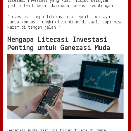
literasi investasi yang kuat, risiko kerugian
,
justru lebih besar daripada potensi keuntungan.
B
u
“Investasi tanpa literasi itu seperti berlayar
k
tanpa kompas, mungkin beruntung di awal, tapi bisa
a
karam di tengah jalan.”
n
S
Mengapa Literasi Investasi
e
Penting untuk Generasi Muda
k
a
d
a
r
M
e
n
g
e
j
a
r
G
a
y
Generasi muda hari ini hidup di era di mana