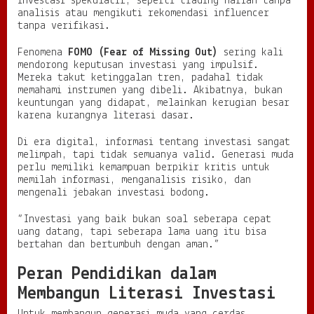
investasi spekulatif, seperti trading harian tanpa
analisis atau mengikuti rekomendasi influencer
tanpa verifikasi.
Fenomena
FOMO (Fear of Missing Out)
sering kali
mendorong keputusan investasi yang impulsif.
Mereka takut ketinggalan tren, padahal tidak
memahami instrumen yang dibeli. Akibatnya, bukan
keuntungan yang didapat, melainkan kerugian besar
karena kurangnya literasi dasar.
Di era digital, informasi tentang investasi sangat
melimpah, tapi tidak semuanya valid. Generasi muda
perlu memiliki kemampuan berpikir kritis untuk
memilah informasi, menganalisis risiko, dan
mengenali jebakan investasi bodong.
“Investasi yang baik bukan soal seberapa cepat
uang datang, tapi seberapa lama uang itu bisa
bertahan dan bertumbuh dengan aman.”
Peran Pendidikan dalam
Membangun Literasi Investasi
Untuk membangun generasi muda yang cerdas