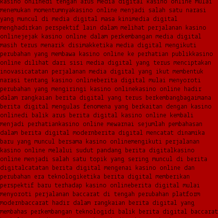
kasino online
di tengah arus media digital kasino online mulai
menemukan momentumnya
kasino online menjadi salah satu narasi
yang muncul di media digital masa kini
media digital
menghadirkan perspektif lain dalam melihat perjalanan kasino
online
jejak kasino online dalam perkembangan media digital
masih terus menarik disimak
ketika media digital mengikuti
perubahan yang membawa kasino online ke perhatian publik
kasino
online dilihat dari sisi media digital yang terus menciptakan
inovasi
catatan perjalanan media digital yang ikut membentuk
narasi tentang kasino online
berita digital mulai menyoroti
perubahan yang mengiringi kasino online
kasino online hadir
dalam rangkaian berita digital yang terus berkembang
bagaimana
berita digital mengulas fenomena yang berkaitan dengan kasino
online
di balik arus berita digital kasino online kembali
menjadi perhatian
kasino online mewarnai sejumlah pembahasan
dalam berita digital modern
berita digital mencatat dinamika
baru yang muncul bersama kasino online
mengikuti perjalanan
kasino online melalui sudut pandang berita digital
kasino
online menjadi salah satu topik yang sering muncul di berita
digital
catatan berita digital mengenai kasino online dan
perubahan era teknologi
ketika berita digital memberikan
perspektif baru terhadap kasino online
berita digital mulai
menyoroti perjalanan baccarat di tengah perubahan platform
modern
baccarat hadir dalam rangkaian berita digital yang
membahas perkembangan teknologi
di balik berita digital baccarat