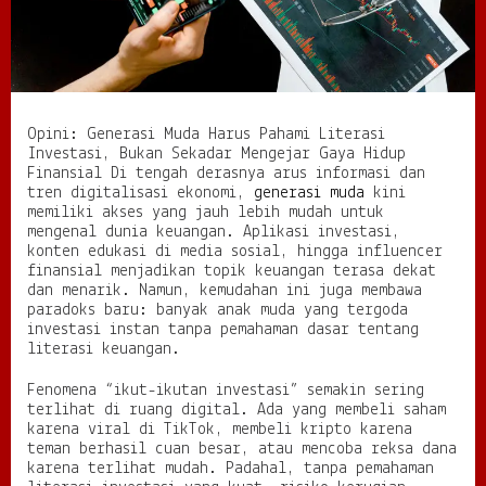
u
s
P
a
h
a
Opini: Generasi Muda Harus Pahami Literasi
m
Investasi, Bukan Sekadar Mengejar Gaya Hidup
i
Finansial Di tengah derasnya arus informasi dan
L
tren digitalisasi ekonomi,
generasi muda
kini
i
memiliki akses yang jauh lebih mudah untuk
t
mengenal dunia keuangan. Aplikasi investasi,
e
konten edukasi di media sosial, hingga influencer
r
finansial menjadikan topik keuangan terasa dekat
a
dan menarik. Namun, kemudahan ini juga membawa
s
paradoks baru: banyak anak muda yang tergoda
i
investasi instan tanpa pemahaman dasar tentang
I
literasi keuangan.
n
v
e
Fenomena “ikut-ikutan investasi” semakin sering
s
terlihat di ruang digital. Ada yang membeli saham
t
karena viral di TikTok, membeli kripto karena
a
teman berhasil cuan besar, atau mencoba reksa dana
s
karena terlihat mudah. Padahal, tanpa pemahaman
i