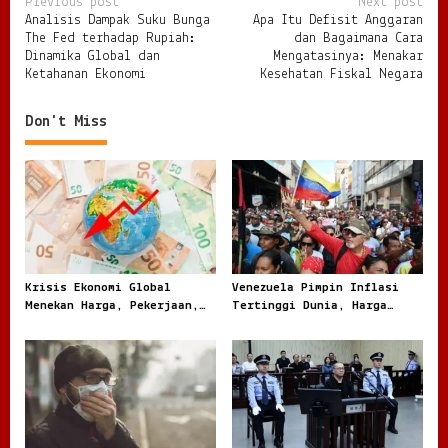
P
Previous post
Next post
Analisis Dampak Suku Bunga
Apa Itu Defisit Anggaran
o
The Fed terhadap Rupiah:
dan Bagaimana Cara
s
Dinamika Global dan
Mengatasinya: Menakar
Ketahanan Ekonomi
Kesehatan Fiskal Negara
t
n
Don't Miss
a
v
i
g
a
t
Krisis Ekonomi Global
Venezuela Pimpin Inflasi
Menekan Harga, Pekerjaan,
Tertinggi Dunia, Harga
i
dan Daya Beli Masyarakat
Melonjak Ratusan Persen
o
n