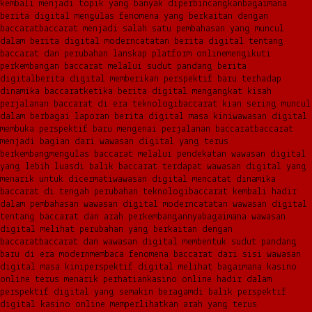
kembali menjadi topik yang banyak diperbincangkan
bagaimana
berita digital mengulas fenomena yang berkaitan dengan
baccarat
baccarat menjadi salah satu pembahasan yang muncul
dalam berita digital modern
catatan berita digital tentang
baccarat dan perubahan lanskap platform online
mengikuti
perkembangan baccarat melalui sudut pandang berita
digital
berita digital memberikan perspektif baru terhadap
dinamika baccarat
ketika berita digital mengangkat kisah
perjalanan baccarat di era teknologi
baccarat kian sering muncul
dalam berbagai laporan berita digital masa kini
wawasan digital
membuka perspektif baru mengenai perjalanan baccarat
baccarat
menjadi bagian dari wawasan digital yang terus
berkembang
mengulas baccarat melalui pendekatan wawasan digital
yang lebih luas
di balik baccarat terdapat wawasan digital yang
menarik untuk dicermati
wawasan digital mencatat dinamika
baccarat di tengah perubahan teknologi
baccarat kembali hadir
dalam pembahasan wawasan digital modern
catatan wawasan digital
tentang baccarat dan arah perkembangannya
bagaimana wawasan
digital melihat perubahan yang berkaitan dengan
baccarat
baccarat dan wawasan digital membentuk sudut pandang
baru di era modern
membaca fenomena baccarat dari sisi wawasan
digital masa kini
perspektif digital melihat bagaimana kasino
online terus menarik perhatian
kasino online hadir dalam
perspektif digital yang semakin beragam
di balik perspektif
digital kasino online memperlihatkan arah yang terus