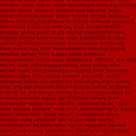
menemukan narasi baru di tengah perkembangan media digital
media
digital kembali menyoroti fenomena yang berkaitan dengan
kasino online
jejak kasino online terlihat seiring berubahnya
lanskap media digital
ketika media digital membangun perspektif
baru tentang kasino online
mahjong black scatter mengikuti
perubahan konsep visual di era digital modern
sorotan baru
mengenai mahjong black scatter dalam perkembangan platform
interaktif
menelusuri perjalanan kreatif menuju era mahjong
black scatter yang lebih modern
perubahan ekosistem digital
membentuk mahjong black scatter dengan pendekatan
baru
perkembangan konsep visual menghadirkan identitas unik pada
mahjong black scatter
mengapa mahjong black scatter mulai
menjadi bagian dari perbincangan digital
di balik transformasi
desain mahjong black scatter terdapat perjalanan inovasi
modern
dari konsep awal hingga era baru mahjong black scatter
terus mengalami perubahan
catatan editorial tentang pergeseran
platform dan perkembangan mahjong black scatter
perspektif baru
mengenai ekosistem digital dan perjalanan mahjong black
scatter
media digital terus mencatat perjalanan kasino online
dalam berbagai perubahan era
di balik perkembangan media digital
kasino online mulai sering menjadi sorotan
kasino online
menemukan ruang pembahasan baru melalui media digital
modern
mengulas bagaimana media digital mengangkat fenomena
kasino online secara berbeda
kasino online kian sering muncul