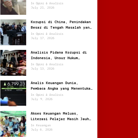
Jantung
In Opini & Analisis
July 21, 2026
Korupsi di China, Penindakan
Besar di Tengah Masalah yang
Terus Berulang
In Opini & Analisis
July 17, 2026
Analisis Pidana Korupsi di
Indonesia, Unsur Hukum
hingga Pemulihan Aset
In Opini & Analisis
July 13, 2026
Analis Keuangan Dunia,
Pembaca Angka yang Menentukan
Arah Pasar Global
In Opini & Analisis
July 9, 2026
Akses Keuangan Meluas,
Literasi Pelajar Masih Jauh
Tertinggal
In Keuangan
July 6, 2026