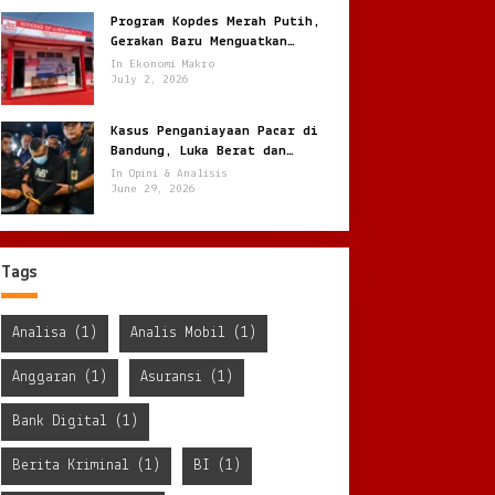
Program Kopdes Merah Putih,
Gerakan Baru Menguatkan
Ekonomi Desa dari Akar Rumput
In Ekonomi Makro
July 2, 2026
Kasus Penganiayaan Pacar di
Bandung, Luka Berat dan
Penyekapan !
In Opini & Analisis
June 29, 2026
Tags
Analisa
(1)
Analis Mobil
(1)
Anggaran
(1)
Asuransi
(1)
Bank Digital
(1)
Berita Kriminal
(1)
BI
(1)