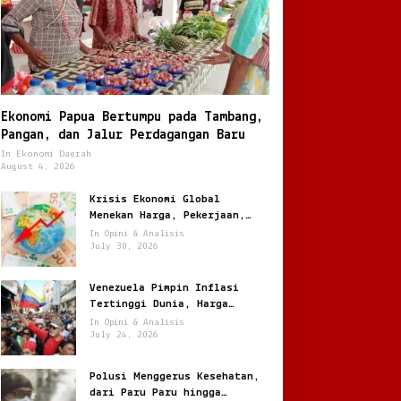
Ekonomi Papua Bertumpu pada Tambang,
Pangan, dan Jalur Perdagangan Baru
In Ekonomi Daerah
August 4, 2026
Krisis Ekonomi Global
Menekan Harga, Pekerjaan,
dan Daya Beli Masyarakat
In Opini & Analisis
July 30, 2026
Venezuela Pimpin Inflasi
Tertinggi Dunia, Harga
Melonjak Ratusan Persen
In Opini & Analisis
July 24, 2026
Polusi Menggerus Kesehatan,
dari Paru Paru hingga