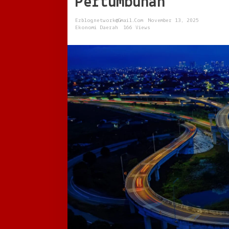
Pertumbuhan
Menuju
Kemandirian
Ezblognetwork@gmail.com
November 13, 2025
dan
Ekonomi Daerah
166 Views
Pertumbuhan