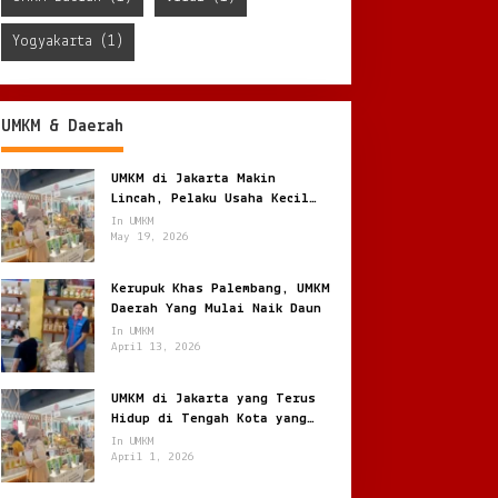
Yogyakarta
(1)
UMKM & Daerah
UMKM di Jakarta Makin
Lincah, Pelaku Usaha Kecil
Berburu Peluang di Kota
In UMKM
Besar
May 19, 2026
Kerupuk Khas Palembang, UMKM
Daerah Yang Mulai Naik Daun
In UMKM
April 13, 2026
UMKM di Jakarta yang Terus
Hidup di Tengah Kota yang
Bergerak Cepat
In UMKM
April 1, 2026