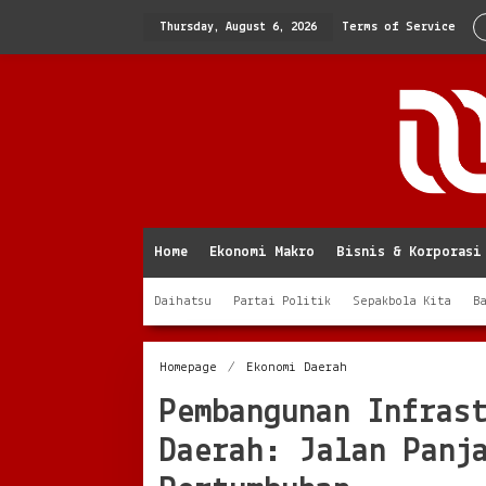
Skip
to
Thursday, August 6, 2026
Terms of Service
content
Home
Ekonomi Makro
Bisnis & Korporasi
Daihatsu
Partai Politik
Sepakbola Kita
B
Pembangunan
Homepage
/
Ekonomi Daerah
Infrastruktur
Pembangunan Infras
Dorong
Ekonomi
Daerah: Jalan Panj
Daerah:
Jalan
Panjang