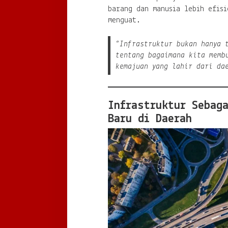
barang dan manusia lebih efisi
menguat.
“Infrastruktur bukan hanya 
tentang bagaimana kita memb
kemajuan yang lahir dari da
Infrastruktur Sebag
Baru di Daerah