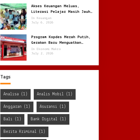
Akses Keuangan Meluas,
Literasi Pelajar Masih Jauh
Tertinggal
In Keuangan
July 6, 2026
Program Kopdes Merah Putih,
Gerakan Baru Menguatkan
Ekonomi Desa dari Akar Rumput
In Ekonomi Makro
July 2, 2026
Tags
Analisa
(1)
Analis Mobil
(1)
Anggaran
(1)
Asuransi
(1)
Bali
(1)
Bank Digital
(1)
Berita Kriminal
(1)