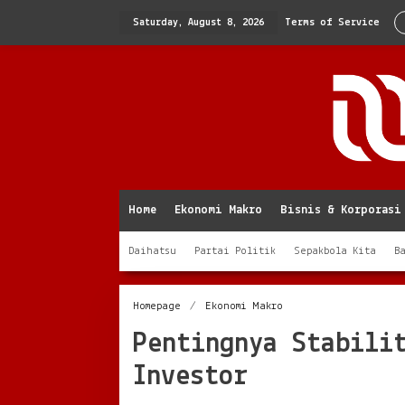
Skip
to
Saturday, August 8, 2026
Terms of Service
content
Home
Ekonomi Makro
Bisnis & Korporasi
Daihatsu
Partai Politik
Sepakbola Kita
B
Pentingnya
Homepage
/
Ekonomi Makro
Stabilitas
Pentingnya Stabili
Ekonomi
Makro
Investor
untuk
Investor