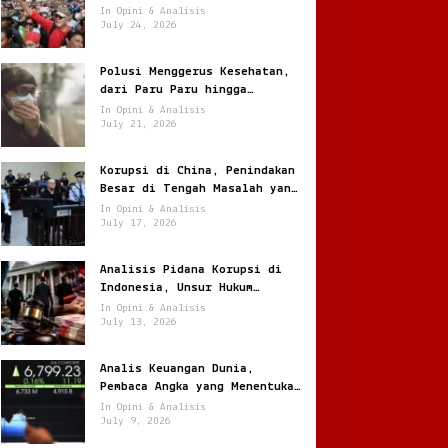
Melonjak Ratusan Persen
In Opini & Analisis
July 24, 2026
Polusi Menggerus Kesehatan,
dari Paru Paru hingga
Jantung
In Opini & Analisis
July 21, 2026
Korupsi di China, Penindakan
Besar di Tengah Masalah yang
Terus Berulang
In Opini & Analisis
July 17, 2026
Analisis Pidana Korupsi di
Indonesia, Unsur Hukum
hingga Pemulihan Aset
In Opini & Analisis
July 13, 2026
Analis Keuangan Dunia,
Pembaca Angka yang Menentukan
Arah Pasar Global
In Opini & Analisis
July 9, 2026