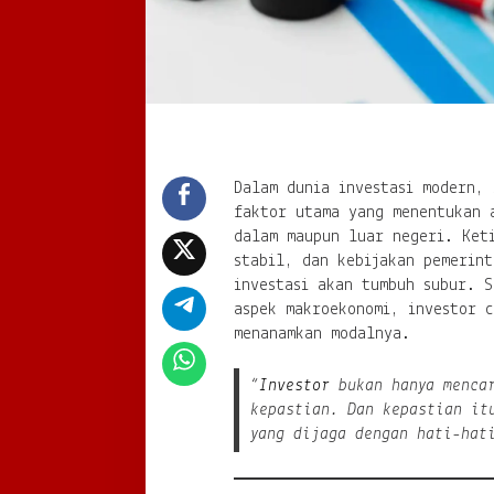
Dalam dunia investasi modern, 
faktor utama yang menentukan 
dalam maupun luar negeri. Keti
stabil, dan kebijakan pemerint
investasi akan tumbuh subur. S
aspek makroekonomi, investor 
menanamkan modalnya.
“
Investor
bukan hanya mencar
kepastian. Dan kepastian it
yang dijaga dengan hati-hat