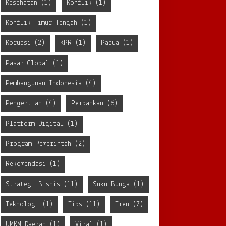
Kesehatan
(1)
Konflik
(1)
Konflik Timur-Tengah
(1)
Korupsi
(2)
KPR
(1)
Papua
(1)
Pasar Global
(1)
Pembangunan Indonesia
(4)
Pengertian
(4)
Perbankan
(6)
Platform Digital
(1)
Program Pemerintah
(2)
Rekomendasi
(1)
Strategi Bisnis
(11)
Suku Bunga
(1)
Teknologi
(1)
Tips
(11)
Tren
(7)
UMKM Daerah
(1)
Viral
(1)