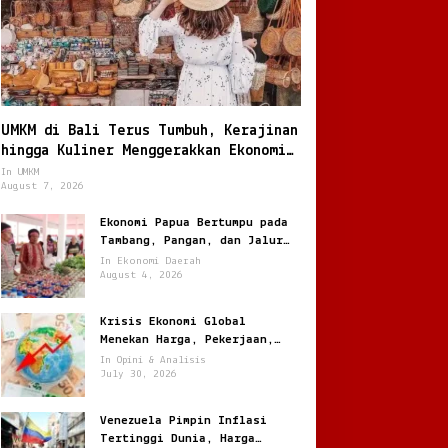
UMKM di Bali Terus Tumbuh, Kerajinan
hingga Kuliner Menggerakkan Ekonomi
Lokal
In UMKM
August 7, 2026
Ekonomi Papua Bertumpu pada
Tambang, Pangan, dan Jalur
Perdagangan Baru
In Ekonomi Daerah
August 4, 2026
Krisis Ekonomi Global
Menekan Harga, Pekerjaan,
dan Daya Beli Masyarakat
In Opini & Analisis
July 30, 2026
Venezuela Pimpin Inflasi
Tertinggi Dunia, Harga