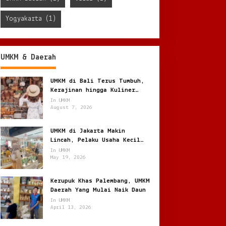
Yogyakarta
(1)
UMKM & Daerah
UMKM di Bali Terus Tumbuh,
Kerajinan hingga Kuliner
Menggerakkan Ekonomi Lokal
In UMKM
August 7, 2026
UMKM di Jakarta Makin
Lincah, Pelaku Usaha Kecil
Berburu Peluang di Kota
In UMKM
Besar
May 19, 2026
Kerupuk Khas Palembang, UMKM
Daerah Yang Mulai Naik Daun
In UMKM
April 13, 2026