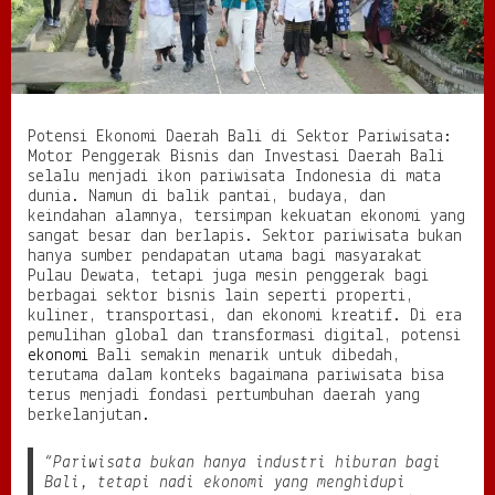
a
l
i
d
i
S
Potensi Ekonomi Daerah Bali di Sektor Pariwisata:
e
Motor Penggerak Bisnis dan Investasi Daerah Bali
k
selalu menjadi ikon pariwisata Indonesia di mata
t
dunia. Namun di balik pantai, budaya, dan
o
keindahan alamnya, tersimpan kekuatan ekonomi yang
r
sangat besar dan berlapis. Sektor pariwisata bukan
P
hanya sumber pendapatan utama bagi masyarakat
a
Pulau Dewata, tetapi juga mesin penggerak bagi
r
berbagai sektor bisnis lain seperti properti,
i
kuliner, transportasi, dan ekonomi kreatif. Di era
w
pemulihan global dan transformasi digital, potensi
i
ekonomi
Bali semakin menarik untuk dibedah,
s
terutama dalam konteks bagaimana pariwisata bisa
a
terus menjadi fondasi pertumbuhan daerah yang
t
berkelanjutan.
a
:
M
“Pariwisata bukan hanya industri hiburan bagi
o
Bali, tetapi nadi ekonomi yang menghidupi
t