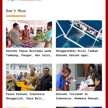
t
n
Don't Miss
a
v
i
g
a
t
Ekonomi Papua Bertumpu pada
Menggerakkan Nilai Tambah
Tambang, Pangan, dan Jalur
Ekonomi Daerah agar
i
Perdagangan Baru
Kekayaan Lokal Tidak Pergi
o
Mentah
n
Pasar Ekonomi Indonesia
Ekonomi Terlemah di
Menggeliat, Daya Beli,
Indonesia, Membaca Daerah
Modal, dan Bisnis Lokal
Rentan dari Angka dan
Jadi Sorotan
Realita