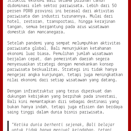
Struktur ekonomi Bali selama puluhan tahun
s
didominasi oleh sektor pariwisata. Lebih dari 50
t
persen PDRB provinsi ini berasal dari aktivitas
a
pariwisata dan industri turunannya. Mulai dari
s
hotel, restoran, transportasi, hingga kerajinan
i
tangan, semua bergantung pada arus wisatawan
D
domestik dan mancanegara.
a
e
r
Setelah pandemi yang sempat melumpuhkan aktivitas
a
pariwisata global, Bali menunjukkan ketahanan
h
ekonomi luar biasa. Pemulihan jumlah wisatawan
berjalan cepat, dan pemerintah daerah segera
menyesuaikan strategi dengan menekankan konsep
pariwisata berkualitas. Strategi ini tidak hanya
mengejar angka kunjungan, tetapi juga meningkatkan
nilai ekonomi dari setiap wisatawan yang datang.
Dengan infrastruktur yang terus diperkuat dan
dukungan kebijakan yang berpihak pada investasi,
Bali kini memantapkan diri sebagai destinasi yang
bukan hanya indah, tetapi juga efisien dan berdaya
saing tinggi dalam dunia bisnis pariwisata.
“Ketika dunia berhenti sejenak, Bali belajar
untuk tidak hanya menjual keindahan, tetapi