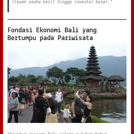
ribuan usaha kecil hingga investor besar.”
o
r
P
e
n
Fondasi Ekonomi Bali yang
g
Bertumpu pada Pariwisata
g
e
r
a
k
B
i
s
n
i
s
d
a
n
I
n
v
e