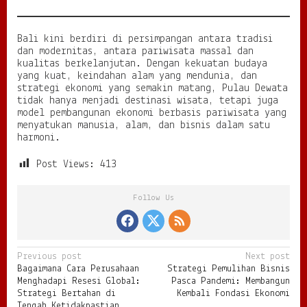
Bali kini berdiri di persimpangan antara tradisi
dan modernitas, antara pariwisata massal dan
kualitas berkelanjutan. Dengan kekuatan budaya
yang kuat, keindahan alam yang mendunia, dan
strategi ekonomi yang semakin matang, Pulau Dewata
tidak hanya menjadi destinasi wisata, tetapi juga
model pembangunan ekonomi berbasis pariwisata yang
menyatukan manusia, alam, dan bisnis dalam satu
harmoni.
Post Views:
413
Follow Us
P
Previous post
Next post
Bagaimana Cara Perusahaan
Strategi Pemulihan Bisnis
o
Menghadapi Resesi Global:
Pasca Pandemi: Membangun
s
Strategi Bertahan di
Kembali Fondasi Ekonomi
Tengah Ketidakpastian