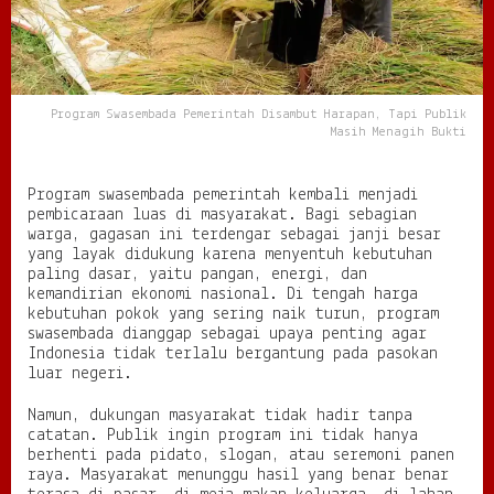
r
i
n
t
a
Program Swasembada Pemerintah Disambut Harapan, Tapi Publik
h
Masih Menagih Bukti
D
i
s
Program swasembada pemerintah kembali menjadi
a
pembicaraan luas di masyarakat. Bagi sebagian
m
warga, gagasan ini terdengar sebagai janji besar
b
yang layak didukung karena menyentuh kebutuhan
u
paling dasar, yaitu pangan, energi, dan
t
kemandirian ekonomi nasional. Di tengah harga
H
kebutuhan pokok yang sering naik turun, program
a
swasembada dianggap sebagai upaya penting agar
r
Indonesia tidak terlalu bergantung pada pasokan
a
luar negeri.
p
a
n
Namun, dukungan masyarakat tidak hadir tanpa
,
catatan. Publik ingin program ini tidak hanya
T
berhenti pada pidato, slogan, atau seremoni panen
a
raya. Masyarakat menunggu hasil yang benar benar
p