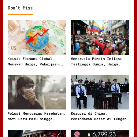
Rumput
g
Don't Miss
a
t
i
o
n
Krisis Ekonomi Global
Venezuela Pimpin Inflasi
Menekan Harga, Pekerjaan,
Tertinggi Dunia, Harga
dan Daya Beli Masyarakat
Melonjak Ratusan Persen
Polusi Menggerus Kesehatan,
Korupsi di China,
dari Paru Paru hingga
Penindakan Besar di Tengah
Jantung
Masalah yang Terus Berulang