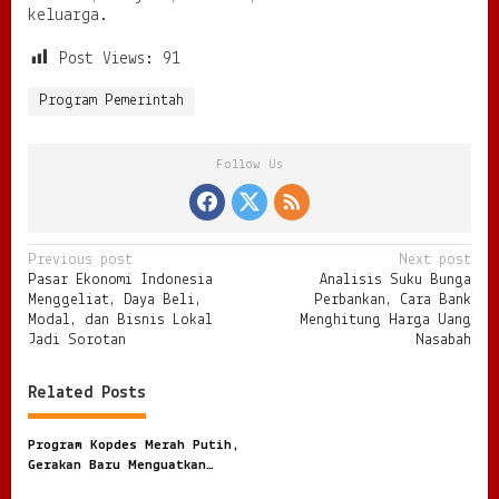
keluarga.
Post Views:
91
Program Pemerintah
Follow Us
P
Previous post
Next post
Pasar Ekonomi Indonesia
Analisis Suku Bunga
o
Menggeliat, Daya Beli,
Perbankan, Cara Bank
s
Modal, dan Bisnis Lokal
Menghitung Harga Uang
Jadi Sorotan
Nasabah
t
n
Related Posts
a
v
Program Kopdes Merah Putih,
Gerakan Baru Menguatkan
i
Ekonomi Desa dari Akar