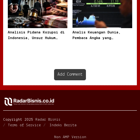
Analisis Pidana Korupsi di
Analis Keuangan Dunia,
Indonesia, Unsur Hukum
Pembaca Angka yang
hingga Pemulihan Aset
Menentukan Arah Pasar
Global
Add Comment
Copyright 2025
Radar Bisnis
Terms of Service
Indeks Berita
Non AMP Version