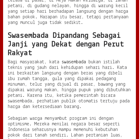
terasa di pasar, di meja makan keluarga, di lahan
i
petani, di gudang nelayan, hingga di warung kecil
P
yang setiap hari berhadapan langsung dengan harga
u
bahan pokok. Harapan itu besar, tetapi pertanyaan
b
yang muncul juga tidak sedikit.
l
i
Swasembada Dipandang Sebagai
k
Janji yang Dekat dengan Perut
M
a
Rakyat
s
i
Bagi masyarakat, kata
swasembada
bukan istilah
h
teknis yang jauh dari kehidupan sehari hari. Kata
M
ini berkaitan langsung dengan beras yang dibeli
e
ibu rumah tangga, gula yang dipakai pedagang
n
minuman, telur yang dijual di pasar, bawang yang
a
dipakai warung makan, hingga pupuk yang dibutuhkan
g
petani. Karena itu, ketika pemerintah bicara
i
swasembada, perhatian publik otomatis tertuju pada
h
harga dan ketersediaan barang.
B
u
Sebagian warga menyambut program ini dengan
k
optimisme. Mereka menilai negara besar seperti
t
Indonesia seharusnya mampu memenuhi kebutuhan
i
pokok dari tanah sendiri. Lahan pertanian luas,