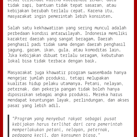
besar tersendat karena koordinasi lemah, data
tidak rapi, bantuan tidak tepat sasaran, atau
kebijakan berubah terlalu cepat. Karena itu,
masyarakat ingin pemerintah lebih konsisten.
Salah satu kekhawatiran yang sering muncul adalah
perbedaan kondisi antarwilayah. Indonesia memiliki
karakter daerah yang sangat beragam. Daerah
penghasil padi tidak sama dengan daerah penghasil
jagung, garam, ikan, gula, atau komoditas lain.
Jika kebijakan dibuat terlalu seragam, kebutuhan
lokal bisa tidak terbaca dengan baik.
Masyarakat juga khawatir program swasembada hanya
mengejar jumlah produksi, tetapi melupakan
kualitas hidup pelaku utamanya. Petani, nelayan,
peternak, dan pekerja pangan tidak boleh hanya
diposisikan sebagai angka produksi. Mereka harus
mendapat keuntungan layak, perlindungan, dan akses
pasar yang lebih adil.
“Program yang menyebut rakyat sebagai pusat
kebijakan harus terlihat dari cara pemerintah
memperlakukan petani, nelayan, peternak,
pedagang kecil, dan konsumen biasa.”