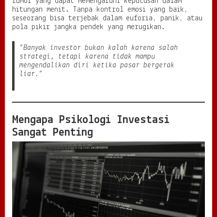
rumor yang dapat memengaruhi keputusan dalam
a
hitungan menit. Tanpa kontrol emosi yang baik,
m
seseorang bisa terjebak dalam euforia, panik, atau
M
pola pikir jangka pendek yang merugikan.
e
n
“Banyak investor bukan kalah karena salah
g
strategi, tetapi karena tidak mampu
a
mengendalikan diri ketika pasar bergerak
m
liar.”
b
i
l
K
e
Mengapa Psikologi Investasi
p
Sangat Penting
u
t
u
s
a
n
F
i
n
a