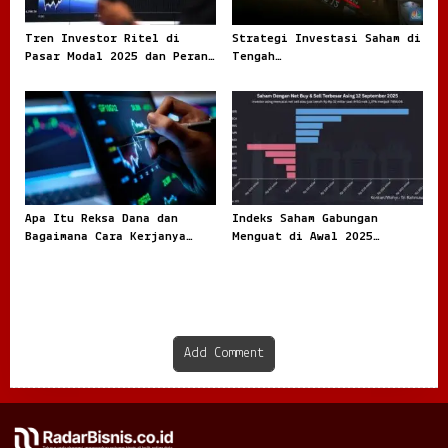
Tren Investor Ritel di
Strategi Investasi Saham di
Pasar Modal 2025 dan Peran
Tengah
Penting Data dalam Setiap
KetidakpastianPanduan
Keputusan
Praktis bagi Investor yang
Ingin Bertahan dan Tetap
Bertumbuh
Apa Itu Reksa Dana dan
Indeks Saham Gabungan
Bagaimana Cara Kerjanya
Menguat di Awal 2025
Panduan Lengkap untuk
Optimisme Investor Mengalir
Memahami Instrumen
Bersamaan dengan Mulainya
Investasi yang Semakin
Babak Baru Ekonomi
Populer
Indonesia
Add Comment