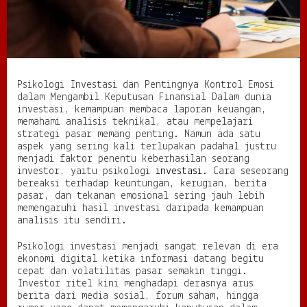
P
e
n
t
i
n
Psikologi Investasi dan Pentingnya Kontrol Emosi
g
dalam Mengambil Keputusan Finansial Dalam dunia
n
investasi, kemampuan membaca laporan keuangan,
y
memahami analisis teknikal, atau mempelajari
a
strategi pasar memang penting. Namun ada satu
K
aspek yang sering kali terlupakan padahal justru
o
menjadi faktor penentu keberhasilan seorang
n
investor, yaitu psikologi
investasi
. Cara seseorang
t
bereaksi terhadap keuntungan, kerugian, berita
r
pasar, dan tekanan emosional sering jauh lebih
o
memengaruhi hasil investasi daripada kemampuan
l
analisis itu sendiri.
E
m
o
Psikologi investasi menjadi sangat relevan di era
s
ekonomi digital ketika informasi datang begitu
i
cepat dan volatilitas pasar semakin tinggi.
d
Investor ritel kini menghadapi derasnya arus
a
berita dari media sosial, forum saham, hingga
l