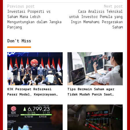
P
Previous post
Next post
Investasi Properti vs
Cara Analisis Teknikal
o
Saham Mana Lebih
untuk Investor Pemula yang
s
Menguntungkan dalam Jangka
Ingin Memahami Pergerakan
Panjang
Saham
t
n
Don't Miss
a
v
i
g
a
t
OJK Percepat Reformasi
Tips Bermain Saham agar
Pasar Modal, Kepercayaan
Tidak Mudah Panik Saat
i
Investor Jadi Fokus Besar
Masuk Pasar Modal
o
n