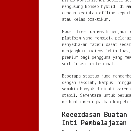
bisnis konvensional seperti su
mengusung konsep hybrid, di m
dengan kegiatan offline sepert
atau kelas praktikum.
Model freemium masih menjadi p
platform yang membidik pelaja
menyediakan materi dasar secar
menjangkau audiens lebih luas
premium bagi pengguna yang me
sertifikasi profesional.
Beberapa startup juga mengemb
dengan sekolah, kampus, hingg
semakin banyak diminati karena
stabil. Sementara untuk perus
membantu meningkatkan kompete
Kecerdasan Buatan 
Inti Pembelajaran 