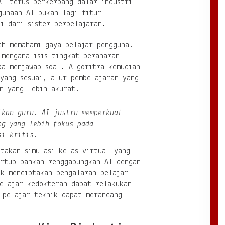
AI terus berkembang dalam industri
gunaan AI bukan lagi fitur
i dari sistem pembelajaran.
ch memahami gaya belajar pengguna.
 menganalisis tingkat pemahaman
ka menjawab soal. Algoritma kemudian
 yang sesuai, alur pembelajaran yang
an yang lebih akurat.
ikan guru. AI justru memperkuat
ng yang lebih fokus pada
si kritis.
takan simulasi kelas virtual yang
artup bahkan menggabungkan AI dengan
uk menciptakan pengalaman belajar
pelajar kedokteran dapat melakukan
 pelajar teknik dapat merancang