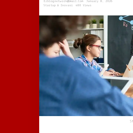
Ezblognetwork@gmail.com
January 8, 2026
Semakin
Startup & Inovasi
480 Views
Adaptif
S