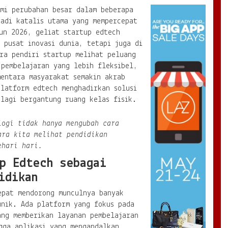
ami perubahan besar dalam beberapa
jadi katalis utama yang mempercepat
un 2026, geliat startup edtech
 pusat inovasi dunia, tetapi juga di
ra pendiri startup melihat peluang
 pembelajaran yang lebih fleksibel,
mentara masyarakat semakin akrab
platform edtech menghadirkan solusi
lagi bergantung ruang kelas fisik.
logi tidak hanya mengubah cara
ara kita melihat pendidikan
ehari hari.
p Edtech sebagai
idikan
epat mendorong munculnya banyak
nik. Ada platform yang fokus pada
ang memberikan layanan pembelajaran
gga aplikasi yang mengandalkan