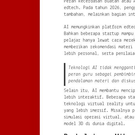
Peran kecerdasan buatan atau 
edtech. Pada tahun 2026, peng
tambahan, melainkan bagian int
AI memungkinkan platform edte
Bahkan beberapa startup mampu
pelajar hanya lewat cara mere
memberikan rekomendasi materi
lebih personal, serta penilai
Teknologi AI tidak menggant
peran guru sebagai pembimbi
pendalaman materi dan disku
Selain itu, AI membantu mencip
lebih interaktif. Beberapa st
teknologi virtual reality unt
yang lebih imersif. Misalnya 
simulasi operasi virtual, atau
model 3D di dunia digital.