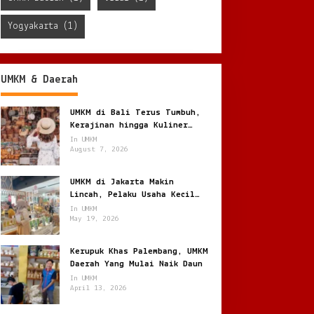
Yogyakarta
(1)
UMKM & Daerah
UMKM di Bali Terus Tumbuh,
Kerajinan hingga Kuliner
Menggerakkan Ekonomi Lokal
In UMKM
August 7, 2026
UMKM di Jakarta Makin
Lincah, Pelaku Usaha Kecil
Berburu Peluang di Kota
In UMKM
Besar
May 19, 2026
Kerupuk Khas Palembang, UMKM
Daerah Yang Mulai Naik Daun
In UMKM
April 13, 2026