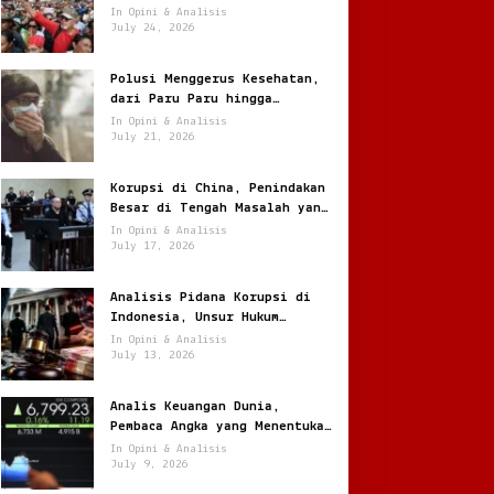
Melonjak Ratusan Persen
In Opini & Analisis
July 24, 2026
Polusi Menggerus Kesehatan,
dari Paru Paru hingga
Jantung
In Opini & Analisis
July 21, 2026
Korupsi di China, Penindakan
Besar di Tengah Masalah yang
Terus Berulang
In Opini & Analisis
July 17, 2026
Analisis Pidana Korupsi di
Indonesia, Unsur Hukum
hingga Pemulihan Aset
In Opini & Analisis
July 13, 2026
Analis Keuangan Dunia,
Pembaca Angka yang Menentukan
Arah Pasar Global
In Opini & Analisis
July 9, 2026