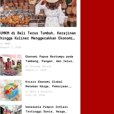
UMKM di Bali Terus Tumbuh, Kerajinan
hingga Kuliner Menggerakkan Ekonomi
Lokal
In UMKM
August 7, 2026
Ekonomi Papua Bertumpu pada
Tambang, Pangan, dan Jalur
Perdagangan Baru
In Ekonomi Daerah
August 4, 2026
Krisis Ekonomi Global
Menekan Harga, Pekerjaan,
dan Daya Beli Masyarakat
In Opini & Analisis
July 30, 2026
Venezuela Pimpin Inflasi
Tertinggi Dunia, Harga