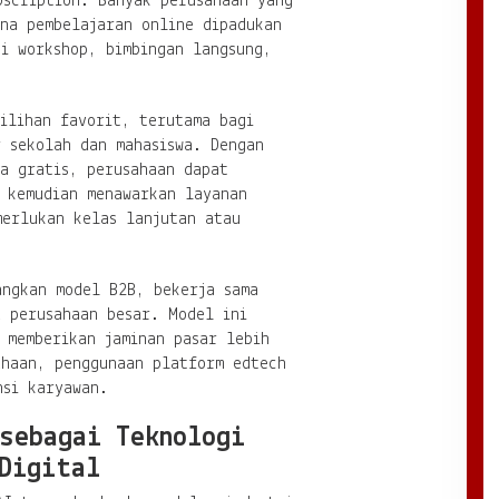
bscription. Banyak perusahaan yang
ana pembelajaran online dipadukan
i workshop, bimbingan langsung,
ilihan favorit, terutama bagi
r sekolah dan mahasiswa. Dengan
a gratis, perusahaan dapat
, kemudian menawarkan layanan
merlukan kelas lanjutan atau
angkan model B2B, bekerja sama
a perusahaan besar. Model ini
 memberikan jaminan pasar lebih
ahaan, penggunaan platform edtech
nsi karyawan.
sebagai Teknologi
Digital