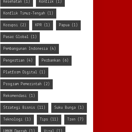
Kesehatan
(1)
Konflik
(1)
Konflik Timur-Tengah
(1)
Korupsi
(2)
KPR
(1)
Papua
(1)
Pasar Global
(1)
Pembangunan Indonesia
(4)
Pengertian
(4)
Perbankan
(6)
Platform Digital
(1)
Program Pemerintah
(2)
Rekomendasi
(1)
Strategi Bisnis
(11)
Suku Bunga
(1)
Teknologi
(1)
Tips
(11)
Tren
(7)
UMKM Daerah
(1)
Viral
(1)