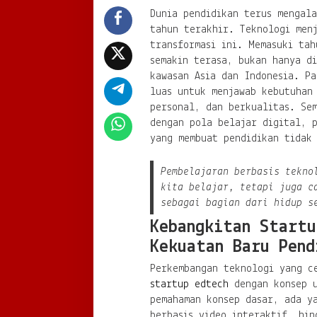
Dunia pendidikan terus mengal
tahun terakhir. Teknologi men
transformasi ini. Memasuki tah
semakin terasa, bukan hanya di
kawasan Asia dan Indonesia. Pa
luas untuk menjawab kebutuhan
personal, dan berkualitas. Se
dengan pola belajar digital, 
yang membuat pendidikan tidak 
Pembelajaran berbasis tekno
kita belajar, tetapi juga c
sebagai bagian dari hidup s
Kebangkitan Startu
Kekuatan Baru Pend
Perkembangan teknologi yang c
startup edtech
dengan konsep u
pemahaman konsep dasar, ada y
berbasis video interaktif, hin