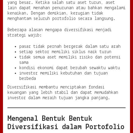
d
yang besar. Ketika salah satu aset turun, aset
i
lain dapat menahan penurunan atau bahkan mengalami
s
kenaikan. Dengan demikian, kerugian tidak
i
menghantam seluruh portofolio secara langsung.
P
a
Beberapa alasan mengapa diversifikasi menjadi
s
strategi wajib:
a
r
pasar tidak pernah bergerak dalam satu arah
setiap sektor memiliki siklus naik turun
tidak semua aset memiliki risiko dan potensi
sama
kondisi ekonomi dapat berubah sewaktu waktu
investor memiliki kebutuhan dan tujuan
berbeda
Diversifikasi membantu menciptakan fondasi
keuangan yang lebih stabil dan dapat memudahkan
investor dalam meraih tujuan jangka panjang.
Mengenal Bentuk Bentuk
Diversifikasi dalam Portofolio