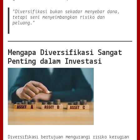
T
e
“Diversifikasi bukan sekadar menyebar dana,
t
tetapi seni menyeimbangkan risiko dan
a
peluang.”
p
S
t
a
b
Mengapa Diversifikasi Sangat
i
Penting dalam Investasi
l
d
i
B
e
r
b
a
g
a
i
K
o
n
Diversifikasi bertujuan mengurangi risiko kerugian