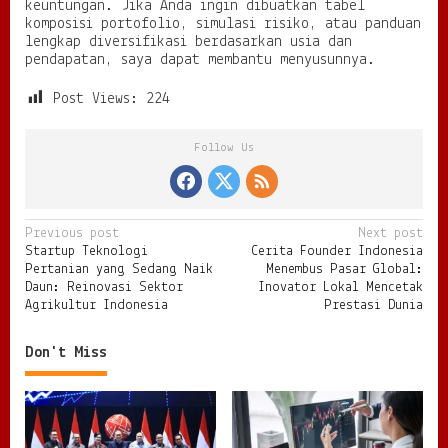
keuntungan. Jika Anda ingin dibuatkan tabel
komposisi portofolio, simulasi risiko, atau panduan
lengkap diversifikasi berdasarkan usia dan
pendapatan, saya dapat membantu menyusunnya.
Post Views:
224
Follow Us
P
Previous post
Next post
Startup Teknologi
Cerita Founder Indonesia
o
Pertanian yang Sedang Naik
Menembus Pasar Global:
s
Daun: Reinovasi Sektor
Inovator Lokal Mencetak
Agrikultur Indonesia
Prestasi Dunia
t
n
Don't Miss
a
v
i