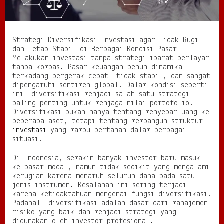
I
n
v
e
Strategi Diversifikasi Investasi agar Tidak Rugi
s
dan Tetap Stabil di Berbagai Kondisi Pasar
t
Melakukan investasi tanpa strategi ibarat berlayar
a
tanpa kompas. Pasar keuangan penuh dinamika,
s
terkadang bergerak cepat, tidak stabil, dan sangat
i
dipengaruhi sentimen global. Dalam kondisi seperti
a
ini, diversifikasi menjadi salah satu strategi
g
paling penting untuk menjaga nilai portofolio.
a
Diversifikasi bukan hanya tentang menyebar uang ke
r
beberapa aset, tetapi tentang membangun struktur
T
investasi
yang mampu bertahan dalam berbagai
i
situasi.
d
a
Di Indonesia, semakin banyak investor baru masuk
k
ke pasar modal, namun tidak sedikit yang mengalami
R
kerugian karena menaruh seluruh dana pada satu
u
jenis instrumen. Kesalahan ini sering terjadi
g
karena ketidaktahuan mengenai fungsi diversifikasi.
i
Padahal, diversifikasi adalah dasar dari manajemen
d
risiko yang baik dan menjadi strategi yang
a
digunakan oleh investor profesional.
n