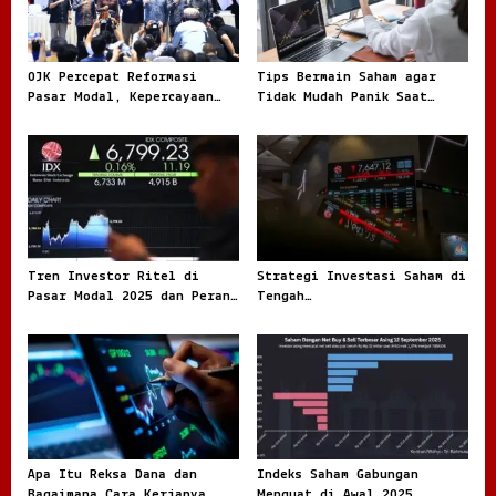
g
a
t
OJK Percepat Reformasi
Tips Bermain Saham agar
Pasar Modal, Kepercayaan
Tidak Mudah Panik Saat
i
Investor Jadi Fokus Besar
Masuk Pasar Modal
o
n
Tren Investor Ritel di
Strategi Investasi Saham di
Pasar Modal 2025 dan Peran
Tengah
Penting Data dalam Setiap
KetidakpastianPanduan
Keputusan
Praktis bagi Investor yang
Ingin Bertahan dan Tetap
Bertumbuh
Apa Itu Reksa Dana dan
Indeks Saham Gabungan
Bagaimana Cara Kerjanya
Menguat di Awal 2025