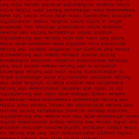
yang mulai menjadi perhatian publik
mengurai dinamika kasino
online melalui sudut pandang perkembangan media modern
membuka
babak baru kasino online dalam narasi transformasi ekosistem
digital
catatan redaksi mengenai kasino online di tengah
pergeseran tren teknologi global
kasino online menemukan
momentum baru seiring bertambahnya inovasi platform
digital
mahjong ways menjadi salah satu topik yang sering
muncul dalam pembahasan media digital
di balik popularitas
mahjong ways terdapat pergeseran tren platform yang menarik
disimak
mahjong ways kembali mendapat sorotan seiring
berkembangnya ekosistem interaktif modern
lanskap teknologi
yang terus berubah membawa mahjong ways ke perspektif
baru
mengapa mahjong ways masih sering diperbincangkan di
tengah perkembangan dunia digital
catatan perjalanan mahjong
ways dalam mengikuti dinamika platform masa kini
fenomena
mahjong ways memperlihatkan perubahan arah narasi di era
digital
mahjong ways hadir dalam berbagai diskusi mengenai
perkembangan media modern
membaca perkembangan mahjong ways
melalui sudut pandang inovasi dan adaptasi
jejak mahjong ways
terlihat seiring bertambahnya perhatian terhadap ekosistem
digital
mahjong emas membuka arah baru dalam perkembangan konsep
digital modern
sorotan terbaru mahjong emas menjadi bagian dari
perubahan ekosistem visual
menjelajahi perjalanan kreatif menuju
era mahjong emas yang lebih modern
perubahan platform digital
membentuk mahjong emas dalam lanskap interaktif