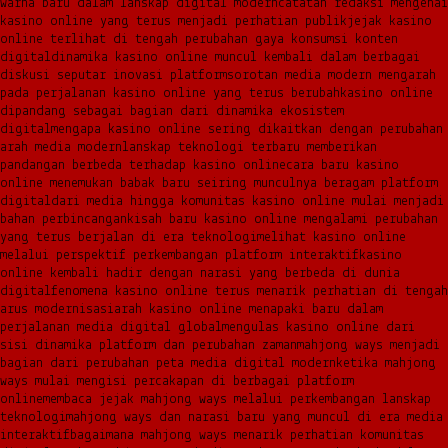
warna baru dalam lanskap digital modern
catatan redaksi mengenai
kasino online yang terus menjadi perhatian publik
jejak kasino
online terlihat di tengah perubahan gaya konsumsi konten
digital
dinamika kasino online muncul kembali dalam berbagai
diskusi seputar inovasi platform
sorotan media modern mengarah
pada perjalanan kasino online yang terus berubah
kasino online
dipandang sebagai bagian dari dinamika ekosistem
digital
mengapa kasino online sering dikaitkan dengan perubahan
arah media modern
lanskap teknologi terbaru memberikan
pandangan berbeda terhadap kasino online
cara baru kasino
online menemukan babak baru seiring munculnya beragam platform
digital
dari media hingga komunitas kasino online mulai menjadi
bahan perbincangan
kisah baru kasino online mengalami perubahan
yang terus berjalan di era teknologi
melihat kasino online
melalui perspektif perkembangan platform interaktif
kasino
online kembali hadir dengan narasi yang berbeda di dunia
digital
fenomena kasino online terus menarik perhatian di tengah
arus modernisasi
arah kasino online menapaki baru dalam
perjalanan media digital global
mengulas kasino online dari
sisi dinamika platform dan perubahan zaman
mahjong ways menjadi
bagian dari perubahan peta media digital modern
ketika mahjong
ways mulai mengisi percakapan di berbagai platform
online
membaca jejak mahjong ways melalui perkembangan lanskap
teknologi
mahjong ways dan narasi baru yang muncul di era media
interaktif
bagaimana mahjong ways menarik perhatian komunitas