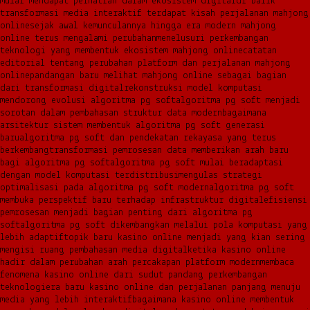
mulai mendapat perhatian dalam ekosistem digital
di balik
transformasi media interaktif terdapat kisah perjalanan mahjong
online
sejak awal kemunculannya hingga era modern mahjong
online terus mengalami perubahan
menelusuri perkembangan
teknologi yang membentuk ekosistem mahjong online
catatan
editorial tentang perubahan platform dan perjalanan mahjong
online
pandangan baru melihat mahjong online sebagai bagian
dari transformasi digital
rekonstruksi model komputasi
mendorong evolusi algoritma pg soft
algoritma pg soft menjadi
sorotan dalam pembahasan struktur data modern
bagaimana
arsitektur sistem membentuk algoritma pg soft generasi
baru
algoritma pg soft dan pendekatan rekayasa yang terus
berkembang
transformasi pemrosesan data memberikan arah baru
bagi algoritma pg soft
algoritma pg soft mulai beradaptasi
dengan model komputasi terdistribusi
mengulas strategi
optimalisasi pada algoritma pg soft modern
algoritma pg soft
membuka perspektif baru terhadap infrastruktur digital
efisiensi
pemrosesan menjadi bagian penting dari algoritma pg
soft
algoritma pg soft dikembangkan melalui pola komputasi yang
lebih adaptif
topik baru kasino online menjadi yang kian sering
mengisi ruang pembahasan media digital
ketika kasino online
hadir dalam perubahan arah percakapan platform modern
membaca
fenomena kasino online dari sudut pandang perkembangan
teknologi
era baru kasino online dan perjalanan panjang menuju
media yang lebih interaktif
bagaimana kasino online membentuk