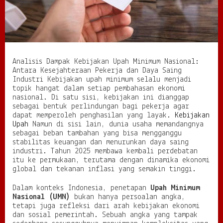
a
n
U
p
a
h
Analisis Dampak Kebijakan Upah Minimum Nasional:
M
Antara Kesejahteraan Pekerja dan Daya Saing
i
Industri Kebijakan upah minimum selalu menjadi
n
topik hangat dalam setiap pembahasan ekonomi
i
nasional. Di satu sisi, kebijakan ini dianggap
m
sebagai bentuk perlindungan bagi pekerja agar
u
dapat memperoleh penghasilan yang layak.
Kebijakan
m
Upah
Namun di sisi lain, dunia usaha memandangnya
N
sebagai beban tambahan yang bisa mengganggu
a
stabilitas keuangan dan menurunkan daya saing
s
industri. Tahun 2025 membawa kembali perdebatan
i
itu ke permukaan, terutama dengan dinamika ekonomi
o
global dan tekanan inflasi yang semakin tinggi.
n
a
l
Dalam konteks Indonesia, penetapan
Upah Minimum
:
Nasional (UMN)
bukan hanya persoalan angka,
A
tetapi juga refleksi dari arah kebijakan ekonomi
n
dan sosial pemerintah. Sebuah angka yang tampak
t