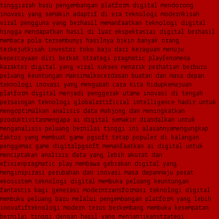
tinggi
arah baru pengembangan platform digital mendorong
inovasi yang semakin adaptif di era teknologi modern
kisah
viral pengguna yang berhasil memanfaatkan teknologi digital
hingga mendapatkan hasil di luar ekspektasi
ai digital berhasil
membaca pola tersembunyi hasilnya bikin banyak orang
terkejut
kisah investor toko baju dari keraguan menuju
kepercayaan diri berkat strategi pragmatic play
fenomena
karakter digital yang viral sukses menarik perhatian berburu
peluang keuntungan maksimal
kecerdasan buatan dan masa depan
teknologi inovasi yang mengubah cara kita hidup
kemajuan
platform digital menjadi penggerak utama inovasi di tengah
persaingan teknologi global
artificial intelligence hadir untuk
mengoptimalkan analisis data mahjong dan meningkatkan
produktivitas
mengapa ai digital semakin diandalkan untuk
menganalisis peluang bernilai tinggi ini alasannya
mengungkap
faktor yang membuat game pgsoft tetap populer di kalangan
penggemar game digital
pgsoft memanfaatkan ai digital untuk
menciptakan analisis data yang lebih akurat dan
efisien
pragmatic play membawa gebrakan digital yang
menginspirasi perubahan dan inovasi masa depan
maju pesat
ekosistem teknologi digital membuka peluang keuntungan
fantastis bagi generasi modern
transformasi teknologi digital
membuka peluang baru melalui pengembangan platform yang lebih
inovatif
teknologi modern terus berkembang membuka kesempatan
bernilai tinggi dengan hasil yang menjanjikan
strategi