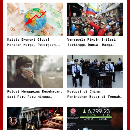
v
i
g
a
t
Krisis Ekonomi Global
Venezuela Pimpin Inflasi
Menekan Harga, Pekerjaan,
Tertinggi Dunia, Harga
i
dan Daya Beli Masyarakat
Melonjak Ratusan Persen
o
n
Polusi Menggerus Kesehatan,
Korupsi di China,
dari Paru Paru hingga
Penindakan Besar di Tengah
Jantung
Masalah yang Terus Berulang