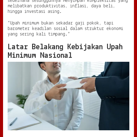
sederhana sesungguhnya menyimpan kompleksitas yang
a
melibatkan produktivitas, inflasi, daya beli,
r
hingga investasi asing.
a
K
“Upah minimum bukan sekadar gaji pokok, tapi
e
barometer keadilan sosial dalam struktur ekonomi
s
yang sering kali timpang.”
e
j
Latar Belakang Kebijakan Upah
a
Minimum Nasional
h
t
e
r
a
a
n
P
e
k
e
r
j
a
d