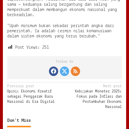
sama — keduanya saling bergantung dan saling
memperkuat dalam membangun ekonomi nasional yang
berkeadilan.
“Upah minimum bukan sekadar perintah angka dari
pemerintah. Ia adalah cermin nilai kemanusiaan
dalam sistem ekonomi yang terus berubah.”
Post Views:
251
Follow Us
P
Previous post
Next post
Opini: Ekonomi Kreatif
Kebijakan Moneter 2025:
o
sebagai Penggerak Baru
Fokus pada Inflasi dan
s
Nasional di Era Digital
Pertumbuhan Ekonomi
Nasional
t
n
Don't Miss
a