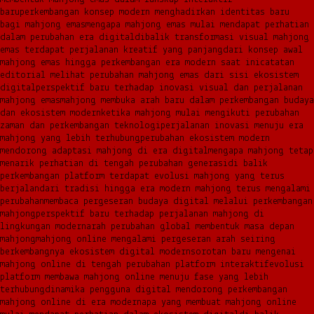
baru
perkembangan konsep modern menghadirkan identitas baru
bagi mahjong emas
mengapa mahjong emas mulai mendapat perhatian
dalam perubahan era digital
dibalik transformasi visual mahjong
emas terdapat perjalanan kreatif yang panjang
dari konsep awal
mahjong emas hingga perkembangan era modern saat ini
catatan
editorial melihat perubahan mahjong emas dari sisi ekosistem
digital
perspektif baru terhadap inovasi visual dan perjalanan
mahjong emas
mahjong membuka arah baru dalam perkembangan budaya
dan ekosistem modern
ketika mahjong mulai mengikuti perubahan
zaman dan perkembangan teknologi
perjalanan inovasi menuju era
mahjong yang lebih terhubung
perubahan ekosistem modern
mendorong adaptasi mahjong di era digital
mengapa mahjong tetap
menarik perhatian di tengah perubahan generasi
di balik
perkembangan platform terdapat evolusi mahjong yang terus
berjalan
dari tradisi hingga era modern mahjong terus mengalami
perubahan
membaca pergeseran budaya digital melalui perkembangan
mahjong
perspektif baru terhadap perjalanan mahjong di
lingkungan modern
arah perubahan global membentuk masa depan
mahjong
mahjong online mengalami pergeseran arah seiring
berkembangnya ekosistem digital modern
sorotan baru mengenai
mahjong online di tengah perubahan platform interaktif
evolusi
platform membawa mahjong online menuju fase yang lebih
terhubung
dinamika pengguna digital mendorong perkembangan
mahjong online di era modern
apa yang membuat mahjong online