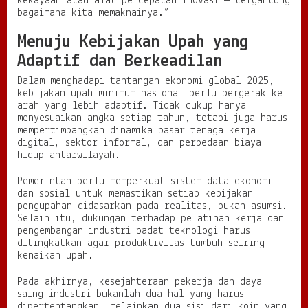
kekayaan atau alat percepatan inovasi — tergantung
bagaimana kita memaknainya.”
Menuju Kebijakan Upah yang
Adaptif dan Berkeadilan
Dalam menghadapi tantangan ekonomi global 2025,
kebijakan upah minimum nasional perlu bergerak ke
arah yang lebih adaptif. Tidak cukup hanya
menyesuaikan angka setiap tahun, tetapi juga harus
mempertimbangkan dinamika pasar tenaga kerja
digital, sektor informal, dan perbedaan biaya
hidup antarwilayah.
Pemerintah perlu memperkuat sistem data ekonomi
dan sosial untuk memastikan setiap kebijakan
pengupahan didasarkan pada realitas, bukan asumsi.
Selain itu, dukungan terhadap pelatihan kerja dan
pengembangan industri padat teknologi harus
ditingkatkan agar produktivitas tumbuh seiring
kenaikan upah.
Pada akhirnya, kesejahteraan pekerja dan daya
saing industri bukanlah dua hal yang harus
dipertentangkan, melainkan dua sisi dari koin yang