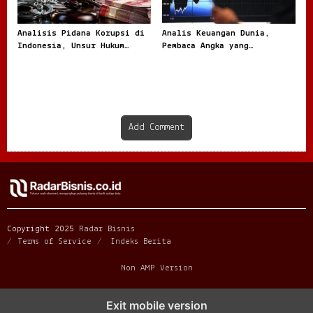
Analisis Pidana Korupsi di
Analis Keuangan Dunia,
Indonesia, Unsur Hukum
Pembaca Angka yang
hingga Pemulihan Aset
Menentukan Arah Pasar
Global
Add Comment
Copyright 2025
Radar Bisnis
Terms of Service
Indeks Berita
Non AMP Version
mahjong menjadi sorotan dalam perubahan pola interaksi digital
Exit mobile version
masa kini
dari komunitas hingga platform mahjong membangun