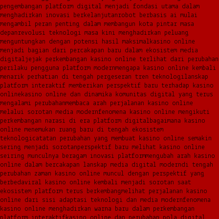
pengembangan platform digital menjadi fondasi utama dalam
menghadirkan inovasi berkelanjutan
robot berbasis ai mulai
mengambil peran penting dalam membangun kota pintar masa
depan
revolusi teknologi masa kini menghadirkan peluang
menguntungkan dengan potensi hasil maksimal
kasino online
menjadi bagian dari percakapan baru dalam ekosistem media
digital
jejak perkembangan kasino online terlihat dari perubahan
perilaku pengguna platform modern
mengapa kasino online kembali
menarik perhatian di tengah pergeseran tren teknologi
lanskap
platform interaktif memberikan perspektif baru terhadap kasino
online
kasino online dan dinamika komunitas digital yang terus
mengalami perubahan
membaca arah perjalanan kasino online
melalui sorotan media modern
fenomena kasino online mengikuti
perkembangan narasi di era platform digital
bagaimana kasino
online menemukan ruang baru di tengah ekosistem
teknologi
catatan perubahan yang membuat kasino online semakin
sering menjadi sorotan
perspektif baru melihat kasino online
seiring munculnya beragam inovasi platform
mengubah arah kasino
online dalam bercakapan lanskap media digital modern
di tengah
perubahan zaman kasino online muncul dengan perspektif yang
berbeda
viral kasino online kembali menjadi sorotan saat
ekosistem platform terus berkembang
melihat perjalanan kasino
online dari sisi adaptasi teknologi dan media modern
fenomena
kasino online menghadirkan warna baru dalam perkembangan
platform interaktif
kasino online dan perubahan pola digital