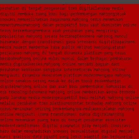
narasi baru di era modern
mengapa mahjong kembali mencuri
perhatian di tengah pergeseran tren digital
lanskap media
digital membuka ruang baru bagi perkembangan mahjong
jejak
inovasi memperlihatkan bagaimana mahjong terus menemukan
momentumnya
mahjong dalam perspektif baru saat ekosistem online
terus berkembang
membaca arah perubahan yang mengiringi
popularitas mahjong secara bertahap
fenomena mahjong muncul
bersamaan dengan transformasi gaya interaksi digital
bagaimana
media modern membentuk cara publik melihat mahjong
catatan
perjalanan mahjong di tengah dinamika platform yang terus
berubah
mahjong online mulai muncul dalam berbagai pembahasan
media digital
ketika mahjong online menjadi bagian dari
perubahan kebiasaan pengguna internet
jejak mahjong online
mengikuti dinamika ekosistem platform modern
mengapa mahjong
online semakin sering masuk ke dalam topik perkembangan
digital
mahjong online dan arah baru pembentukan komunitas di
era teknologi
fenomena mahjong online memberikan warna berbeda
pada lanskap media modern
perspektif baru melihat mahjong online
melalui perubahan tren platform
sorotan terhadap mahjong online
terus meningkat seiring berkembangnya media
perjalanan mahjong
online mengikuti irama transformasi dunia digital
mahjong
online menemukan ruang baru di tengah perubahan ekosistem
modern
transformasi digital pragmatic play menjadi inspirasi
baru dalam menghadirkan inovasi berkualitas
ai digital menjadi
kunci analisis data pgsoft yang lebih adaptif dan berkinerja