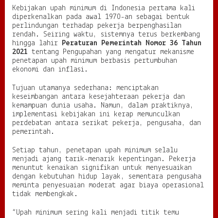
a
Kebijakan upah minimum di Indonesia pertama kali
n
diperkenalkan pada awal 1970-an sebagai bentuk
D
perlindungan terhadap pekerja berpenghasilan
a
rendah. Seiring waktu, sistemnya terus berkembang
y
hingga lahir
Peraturan Pemerintah Nomor 36 Tahun
a
2021
tentang Pengupahan yang mengatur mekanisme
S
penetapan upah minimum berbasis pertumbuhan
a
ekonomi dan inflasi.
i
n
Tujuan utamanya sederhana: menciptakan
g
keseimbangan antara kesejahteraan pekerja dan
I
kemampuan dunia usaha. Namun, dalam praktiknya,
n
implementasi kebijakan ini kerap memunculkan
d
perdebatan antara serikat pekerja, pengusaha, dan
u
pemerintah.
s
t
r
Setiap tahun, penetapan upah minimum selalu
i
menjadi ajang tarik-menarik kepentingan. Pekerja
menuntut kenaikan signifikan untuk menyesuaikan
dengan kebutuhan hidup layak, sementara pengusaha
meminta penyesuaian moderat agar biaya operasional
tidak membengkak.
“Upah minimum sering kali menjadi titik temu