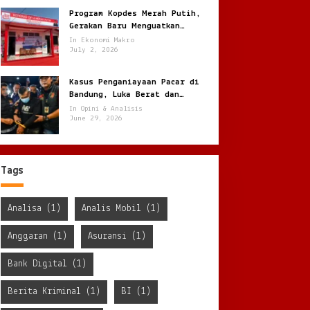
Program Kopdes Merah Putih,
Gerakan Baru Menguatkan
Ekonomi Desa dari Akar Rumput
In Ekonomi Makro
July 2, 2026
Kasus Penganiayaan Pacar di
Bandung, Luka Berat dan
Penyekapan !
In Opini & Analisis
June 29, 2026
Tags
Analisa
(1)
Analis Mobil
(1)
Anggaran
(1)
Asuransi
(1)
Bank Digital
(1)
Berita Kriminal
(1)
BI
(1)