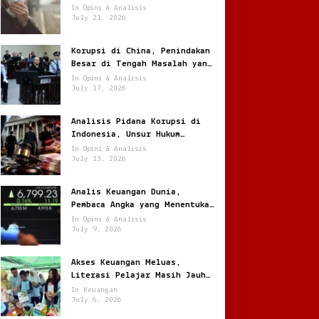
Jantung
In Opini & Analisis
July 21, 2026
Korupsi di China, Penindakan
Besar di Tengah Masalah yang
Terus Berulang
In Opini & Analisis
July 17, 2026
Analisis Pidana Korupsi di
Indonesia, Unsur Hukum
hingga Pemulihan Aset
In Opini & Analisis
July 13, 2026
Analis Keuangan Dunia,
Pembaca Angka yang Menentukan
Arah Pasar Global
In Opini & Analisis
July 9, 2026
Akses Keuangan Meluas,
Literasi Pelajar Masih Jauh
Tertinggal
In Keuangan
July 6, 2026