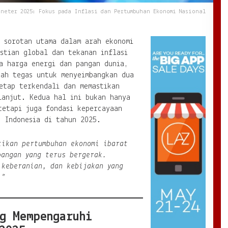
oneter 2025: Fokus pada Inflasi dan Pertumbuhan Ekonomi Nasional
i sorotan utama dalam arah ekonomi
stian global dan tekanan inflasi
a harga energi dan pangan dunia,
kah tegas untuk menyeimbangkan dua
etap terkendali dan memastikan
lanjut. Kedua hal ini bukan hanya
tetapi juga fondasi kepercayaan
n Indonesia di tahun 2025.
ikan pertumbuhan ekonomi ibarat
bangan yang terus bergerak.
 keberanian, dan kebijakan yang
.”
g Mempengaruhi