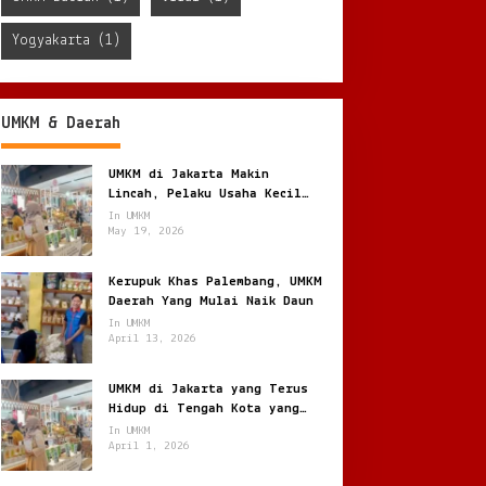
Yogyakarta
(1)
UMKM & Daerah
UMKM di Jakarta Makin
Lincah, Pelaku Usaha Kecil
Berburu Peluang di Kota
In UMKM
Besar
May 19, 2026
Kerupuk Khas Palembang, UMKM
Daerah Yang Mulai Naik Daun
In UMKM
April 13, 2026
UMKM di Jakarta yang Terus
Hidup di Tengah Kota yang
Bergerak Cepat
In UMKM
April 1, 2026