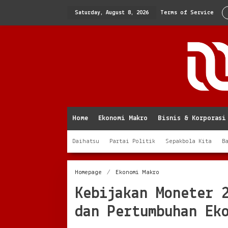
Skip
to
Saturday, August 8, 2026
Terms of Service
content
Home
Ekonomi Makro
Bisnis & Korporasi
Daihatsu
Partai Politik
Sepakbola Kita
B
Kebijakan
Homepage
/
Ekonomi Makro
Moneter
Kebijakan Moneter 
2025:
Fokus
dan Pertumbuhan Ek
pada
Inflasi
dan