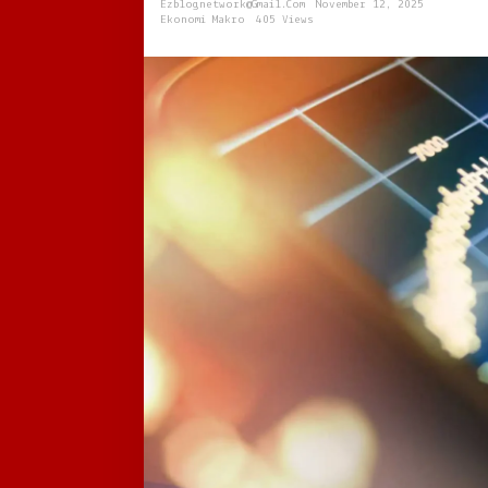
Ezblognetwork@gmail.com
November 12, 2025
Pertumbuhan
Ekonomi Makro
405 Views
Ekonomi
Nasional