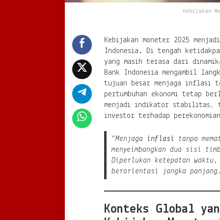
Kebijakan M
Kebijakan moneter 2025 menjad
Indonesia. Di tengah ketidakpa
yang masih terasa dari dinamik
Bank Indonesia mengambil lang
tujuan besar menjaga inflasi t
pertumbuhan ekonomi tetap ber
menjadi indikator stabilitas, 
investor terhadap perekonomia
“Menjaga
inflasi
tanpa memat
menyeimbangkan dua sisi tim
Diperlukan ketepatan waktu,
berorientasi jangka panjang
Konteks Global yan