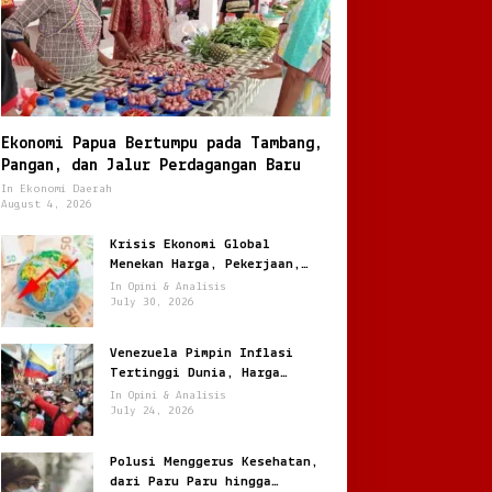
Ekonomi Papua Bertumpu pada Tambang,
Pangan, dan Jalur Perdagangan Baru
In Ekonomi Daerah
August 4, 2026
Krisis Ekonomi Global
Menekan Harga, Pekerjaan,
dan Daya Beli Masyarakat
In Opini & Analisis
July 30, 2026
Venezuela Pimpin Inflasi
Tertinggi Dunia, Harga
Melonjak Ratusan Persen
In Opini & Analisis
July 24, 2026
Polusi Menggerus Kesehatan,
dari Paru Paru hingga