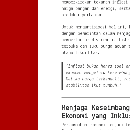
memperkirakan tekanan inflasi
harga pangan dan energi, sert
produksi pertanian.
Untuk mengantisipasi hal ini, 
dengan pemerintah dalam menja
memperlancar distribusi. Instr
terbuka dan suku bunga acuan 
utama likuiditas.
“Inflasi bukan hanya soal a
ekonomi mengelola keseimban
Ketika harga terkendali, ra
stabilitas ikut tumbuh.”
Menjaga Keseimbang
Ekonomi yang Inklu
Pertumbuhan ekonomi menjadi f