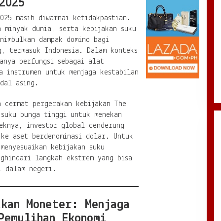
2025
025 masih diwarnai ketidakpastian.
a minyak dunia, serta kebijakan suku
enimbulkan dampak domino bagi
g, termasuk Indonesia. Dalam konteks
anya berfungsi sebagai alat
a instrumen untuk menjaga kestabilan
dal asing.
n cermat pergerakan kebijakan The
 suku bunga tinggi untuk menekan
eknya, investor global cenderung
 ke aset berdenominasi dolar. Untuk
menyesuaikan kebijakan suku
ghindari langkah ekstrem yang bisa
i dalam negeri.
akan Moneter: Menjaga
Pemulihan Ekonomi